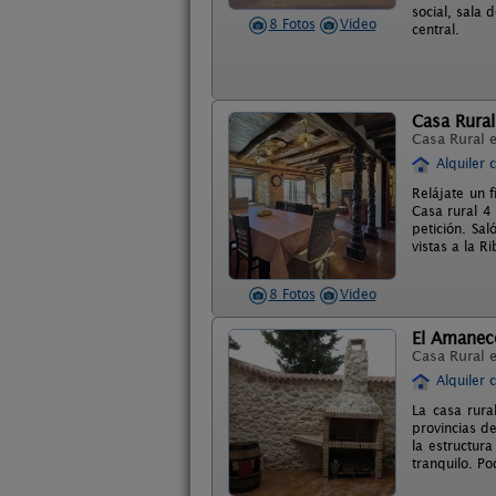
social, sala 
8 Fotos
Video
central.
Casa Rural
Casa Rural 
Alquiler 
Relájate un 
Casa rural 4
petición. Sal
vistas a la R
8 Fotos
Video
El Amanec
Casa Rural 
Alquiler 
La casa rura
provincias de
la estructur
tranquilo. Po