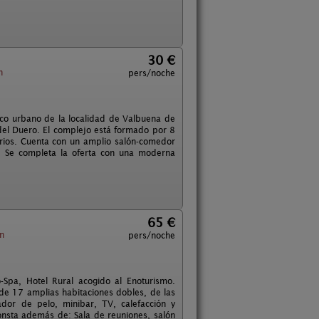
30 €
n
pers/noche
asco urbano de la localidad de Valbuena de
 del Duero. El complejo está formado por 8
orios. Cuenta con un amplio salón-comedor
. Se completa la oferta con una moderna
65 €
n
pers/noche
-Spa, Hotel Rural acogido al Enoturismo.
de 17 amplias habitaciones dobles, de las
ador de pelo, minibar, TV, calefacción y
onsta además de: Sala de reuniones, salón