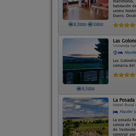
matrimonio, 
habitación d
centro histó
Duero. Desde
8 Fotos
Video
Las Golon
Vivienda tur
Alquil
Las Golondri
comarca del 
8 Fotos
La Posada
Hotel Rural
Alquiler 
La posada Rea
consta de 18 
de Ventosilla
construir po