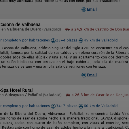
sulta muy adecuada para recibir familias con niños por sus instalaciones.
Email
 Casona de Valbuena
l en
Valbuena de Duero
(Valladolid)
a
24,9 km
de Castrillo de Don Jua
er completo y por habitaciones
23+4 plazas
45 km de Valladolid
 Casona de Valbuena, edificio singular del Siglo XVIII, se encuentra en el c
dolid), famosa por la calidad de sus caldos y en pleno corazón de la Ribera
 dobles (dos de ellas dúplex y una suite) y un apartamento con dos dormit
n salón biblioteca con terraza en el bajo cubierta, toda ella de madera
na terraza de verano y una amplia sala de reuniones con terraza.
Email
-Spa Hotel Rural
 en
Aldeayuso / Peñafiel
(Valladolid)
a
26,3 km
de Castrillo de Don Jua
er completo y por habitaciones
34+7 plazas
60 km de Valladolid
n de la Ribera del Duero, Aldeayuso - Peñafiel, se encuentra Lavida Vino
con horno de asar de adobe hecho a la manera tradicional. LAVIDA dispone 
 suites, todas con cuarto de baño completo, con vistas al exterior, sec
n. Restaurante con horno de asar de adobe hecho a la manera tradicional. C