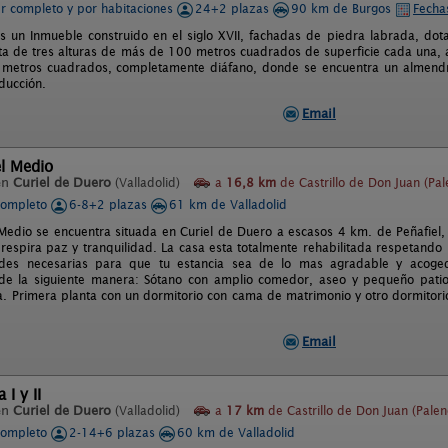
er completo y por habitaciones
24+2 plazas
90 km de Burgos
Fecha
 un Inmueble construido en el siglo XVII, fachadas de piedra labrada, dot
a de tres alturas de más de 100 metros cuadrados de superficie cada una, ad
metros cuadrados, completamente diáfano, donde se encuentra un almend
ducción.
Email
l Medio
en
Curiel de Duero
(Valladolid)
a
16,8 km
de Castrillo de Don Juan (Pal
completo
6-8+2 plazas
61 km de Valladolid
Medio se encuentra situada en Curiel de Duero a escasos 4 km. de Peñafiel,
 respira paz y tranquilidad. La casa esta totalmente rehabilitada respetando 
des necesarias para que tu estancia sea de lo mas agradable y acoged
 de la siguiente manera: Sótano con amplio comedor, aseo y pequeño patio.
a. Primera planta con un dormitorio con cama de matrimonio y otro dormitori
Email
I y II
en
Curiel de Duero
(Valladolid)
a
17 km
de Castrillo de Don Juan (Palen
completo
2-14+6 plazas
60 km de Valladolid