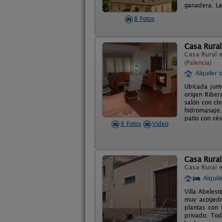
ganadera. La
8 Fotos
Casa Rural
Casa Rural 
(Palencia)
Alquiler 
Ubicada junto
origen Riber
salón con ch
hidromasaje.
patio con cé
8 Fotos
Video
Casa Rural
Casa Rural 
Alquil
Villa Abeles
muy acogedo
plantas con 
privado. Tod