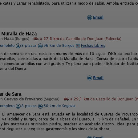
de catas y Lagar rehabilitado, para utilizar a modo de salón. Amplia entrada
Email
 Muralla de Haza
en
Haza
(Burgos)
a
27,5 km
de Castrillo de Don Juan (Palencia)
completo
8 plazas
96 km de Burgos
Fechas Libres
fin de semana en una casa con muros de más de 10 siglos. Disfruta una bar
 estrellas, construidas a partir de la Muralla de Haza. Consta de cuatro hab
ón comedor amplios con wifi gratis y Tv plana para poder disfrutar de Netfli
ibera del Duero.
Email
er de Sara
en
Cuevas de Provanco
(Segovia)
a
29,1 km
de Castrillo de Don Juan (P
completo
8 plazas
60 km de Segovia
l El amanecer de Sara está situada en la localidad de Cuevas de Provanco 
 Valladolid y Burgos, cerca de la ribera del Duero, a 15 km de Peñafiel. En 
a y los materiales originales piedra, madera en acabado rústico. Ideal para
drá degustar su exquisita gastronomía y los vinos de la ribera.