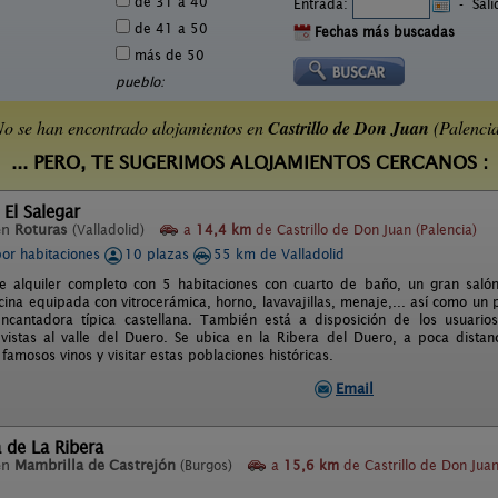
de 31 a 40
Entrada:
-
Sal
de 41 a 50
Fechas más buscadas
más de 50
pueblo:
o se han encontrado alojamientos en
Castrillo de Don Juan
(Palenci
... PERO, TE SUGERIMOS ALOJAMIENTOS CERCANOS :
 El Salegar
en
Roturas
(Valladolid)
a
14,4 km
de Castrillo de Don Juan (Palencia)
por habitaciones
10 plazas
55 km de Valladolid
de alquiler completo con 5 habitaciones con cuarto de baño, un gran sa
cocina equipada con vitrocerámica, horno, lavavajillas, menaje,... así como 
encantadora típica castellana. También está a disposición de los usua
 vistas al valle del Duero. Se ubica en la Ribera del Duero, a poca dista
famosos vinos y visitar estas poblaciones históricas.
Email
 de La Ribera
en
Mambrilla de Castrejón
(Burgos)
a
15,6 km
de Castrillo de Don Jua