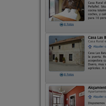
Casa Rural d
Peñafiel. Si
cocina total
coches, y cal
para 10 pers
8 Fotos
Casa Las B
Casa Rural 
Alquiler 
Casa Las Bat
la puerta. R
acogedora ca
Duero, muy ce
agrícolas. A 
8 Fotos
Alojamient
Apartament
Alquiler 
Disponemos 