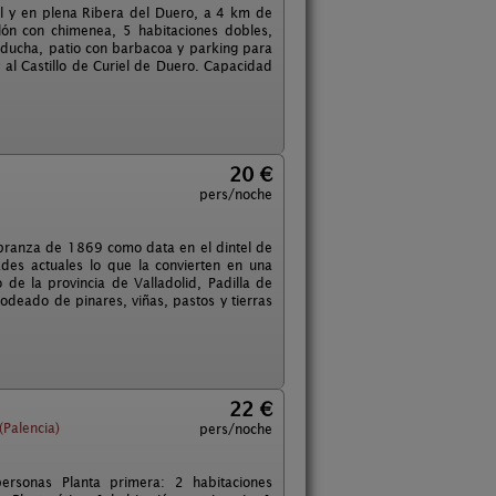
al y en plena Ribera del Duero, a 4 km de
lón con chimenea, 5 habitaciones dobles,
n ducha, patio con barbacoa y parking para
y al Castillo de Curiel de Duero. Capacidad
20 €
pers/noche
labranza de 1869 como data en el dintel de
ades actuales lo que la convierten en una
de la provincia de Valladolid, Padilla de
Rodeado de pinares, viñas, pastos y tierras
22 €
(Palencia)
pers/noche
rsonas Planta primera: 2 habitaciones