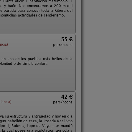
. Planta ático: 1 habitación matrimonio, 1
ina y baño. Nos encontramos a 200 m del
de partida para conocer toda la Ribera del
 comomuchas actividades de senderismo,
55 €
ncia)
pers/noche
a en uno de los pueblos más bellos de la
lenitud o de simple confort.
42 €
lencia)
pers/noche
rva su estructura y antiguedad y hoy en día
iguo pabellón de caza, la Posada Real Sitio
elipe III, Rubens, Lope de Vega... se mandó
la cual posee una explotación agrícola y