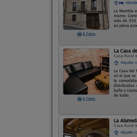
Alquil
La Mambla es
mismo. Const
más de 350 
en plena pro
8 Fotos
La Casa de
Casa Rural 
Alquiler 
La Casa del 
en el que se
la comodida
distribuidas
baño y cocin
de baño.
4 Fotos
La Alameda 
Casa Rural 
Alquiler 