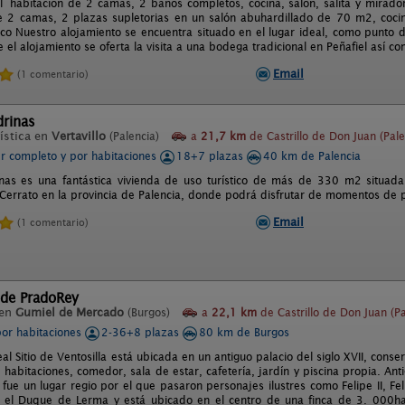
1 habitación de 2 camas, 2 baños completos, cocina, salón, salita y mirador
e 2 camas, 2 plazas supletorias en un salón abuhardillado de 70 m2, coc
rico Nuestro alojamiento se encuentra situado en el lugar ideal, como punto 
 el alojamiento se oferta la visita a una bodega tradicional en Peñafiel así
Email
(1 comentario)
drinas
ística en
Vertavillo
(Palencia)
a
21,7 km
de Castrillo de Don Juan (Pale
er completo y por habitaciones
18+7 plazas
40 km de Palencia
nas es una fantástica vivienda de uso turístico de más de 330 m2 situad
Cerrato en la provincia de Palencia, donde podrá disfrutar de momentos de p
Email
(1 comentario)
 de PradoRey
 en
Gumiel de Mercado
(Burgos)
a
22,1 km
de Castrillo de Don Juan (Pa
por habitaciones
2-36+8 plazas
80 km de Burgos
l Sitio de Ventosilla está ubicada en un antiguo palacio del siglo XVII, conse
habitaciones, comedor, sala de estar, cafetería, jardín y piscina propia. Ant
 fue un lugar regio por el que pasaron personajes ilustres como Felipe II, F
r el Duque de Lerma y está ubicado en el centro de una finca de 3. 000ha 