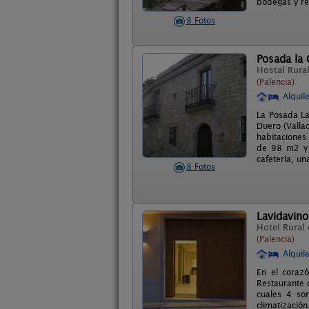
bodegas y re
8 Fotos
Posada la
Hostal Rura
(Palencia)
Alquil
La Posada La
Duero (Valla
habitaciones
de 98 m2 y u
cafetería, u
8 Fotos
Lavidavino
Hotel Rural
(Palencia)
Alquil
En el corazó
Restaurante 
cuales 4 son
climatizació