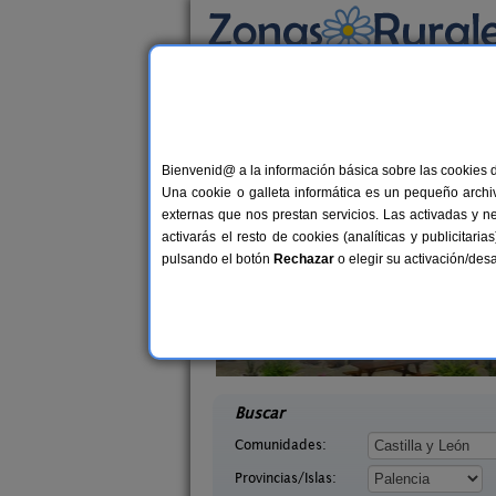
Busca por alojamiento
Alojamientos
>
Castilla y León
>
Palencia
> Ca
Casas Rurales cerca 
Bienvenid@ a la información básica sobre las cookies 
Una cookie o galleta informática es un pequeño archiv
externas que nos prestan servicios. Las activadas y n
activarás el resto de cookies (analíticas y publicita
pulsando el botón
Rechazar
o elegir su activación/de
erón
Casa Calderón II
10+1 pers.
10+
30 €
lencia)
Brañosera (Palencia)
desde
desd
Buscar
Comunidades:
Provincias/Islas: