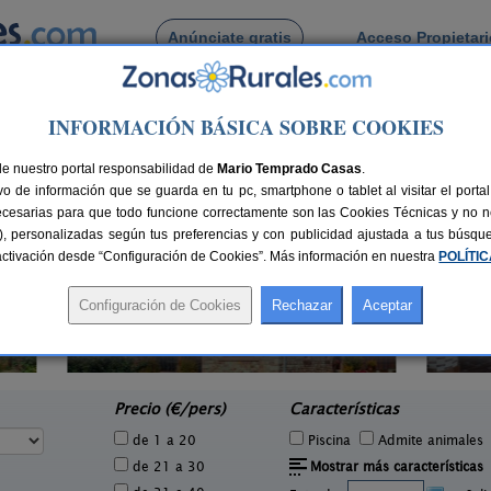
Anúnciate gratis
Acceso Propietar
Busca por pueblo
INFORMACIÓN BÁSICA SOBRE COOKIES
strillo de Don Juan
de Castrillo de Don Juan
de nuestro portal responsabilidad de
Mario Temprado Casas
.
o de información que se guarda en tu pc, smartphone o tablet al visitar el port
ecesarias para que todo funcione correctamente son las Cookies Técnicas y no ne
rias), personalizadas según tus preferencias y con publicidad ajustada a tus búsq
sactivación desde “Configuración de Cookies”. Más información en nuestra
POLÍTI
Ho
La Casona de Támara
1 pers.
14 pers.
30 €
30 €
Támara de Campos (Palencia)
Cer
e
desde
Precio (€/pers)
Características
de 1 a 20
Piscina
Admite animales
de 21 a 30
Mostrar más características