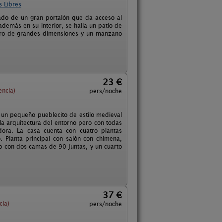
s Libres
ado de un gran portalón que da acceso al
emás en su interior, se halla un patio de
ro de grandes dimensiones y un manzano
23 €
encia)
pers/noche
 un pequeño pueblecito de estilo medieval
la arquitectura del entorno pero con todas
ora. La casa cuenta con cuatro plantas
 Planta principal con salón con chimena,
o con dos camas de 90 juntas, y un cuarto
37 €
cia)
pers/noche