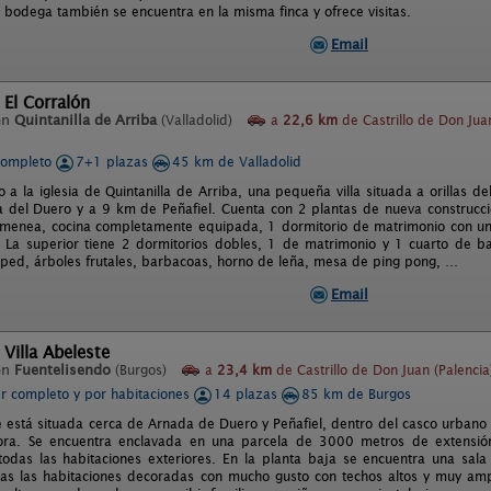
 bodega también se encuentra en la misma finca y ofrece visitas.
Email
 El Corralón
en
Quintanilla de Arriba
(Valladolid)
a
22,6 km
de Castrillo de Don Jua
completo
7+1 plazas
45 km de Valladolid
 a la iglesia de Quintanilla de Arriba, una pequeña villa situada a orillas 
a del Duero y a 9 km de Peñafiel. Cuenta con 2 plantas de nueva construcci
imenea, cocina completamente equipada, 1 dormitorio de matrimonio con u
 La superior tiene 2 dormitorios dobles, 1 de matrimonio y 1 cuarto de 
sped, árboles frutales, barbacoas, horno de leña, mesa de ping pong, …
Email
 Villa Abeleste
en
Fuentelisendo
(Burgos)
a
23,4 km
de Castrillo de Don Juan (Palencia
er completo y por habitaciones
14 plazas
85 km de Burgos
te está situada cerca de Arnada de Duero y Peñafiel, dentro del casco urbano 
ra. Se encuentra enclavada en una parcela de 3000 metros de extensión
todas las habitaciones exteriores. En la planta baja se encuentra una sal
as las habitaciones decoradas con mucho gusto con techos altos y muy amp