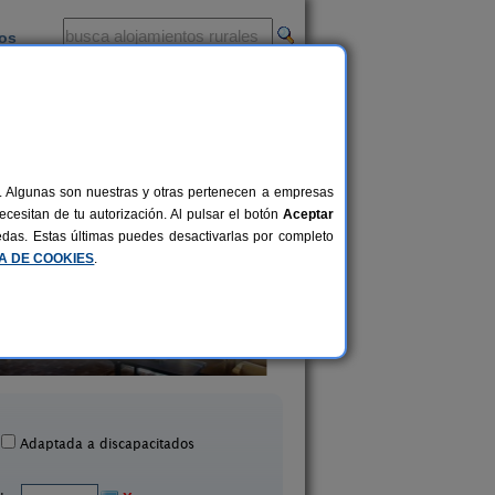
ios
-
al. Algunas son nuestras y otras pertenecen a empresas
cesitan de tu autorización. Al pulsar el botón
Aceptar
uedas. Estas últimas puedes desactivarlas por completo
CA DE COOKIES
.
tel Rural **** Restaurante
55 pers.
35 €
Peñalabra
Casa Rural La Pav
desde
vera de Pisuerga (Palencia)
Valoria del Alcor (Pale
Adaptada a discapacitados