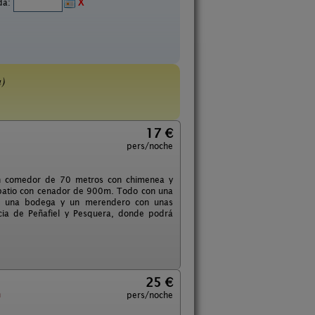
ida:
X
a)
17 €
pers/noche
lón comedor de 70 metros con chimenea y
un patio con cenador de 900m. Todo con una
rios una bodega y un merendero con unas
ncia de Peñafiel y Pesquera, donde podrá
25 €
n
pers/noche