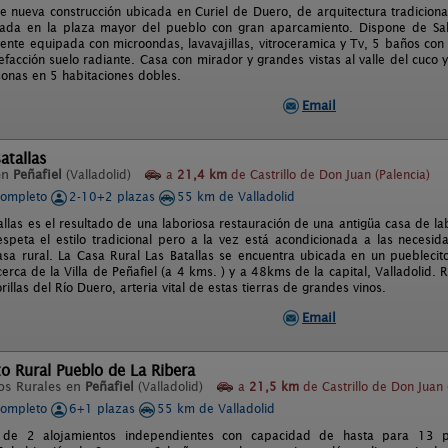
e nueva construcción ubicada en Curiel de Duero, de arquitectura tradicion
tuada en la plaza mayor del pueblo con gran aparcamiento. Dispone de Sa
mente equipada con microondas, lavavajillas, vitroceramica y Tv, 5 baños co
efacción suelo radiante. Casa con mirador y grandes vistas al valle del cuco 
onas en 5 habitaciones dobles.
Email
atallas
en
Peñafiel
(Valladolid)
a
21,4 km
de Castrillo de Don Juan (Palencia)
completo
2-10+2 plazas
55 km de Valladolid
allas es el resultado de una laboriosa restauración de una antigüa casa de 
espeta el estilo tradicional pero a la vez está acondicionada a las necesid
sa rural. La Casa Rural Las Batallas se encuentra ubicada en un pueblecito 
rca de la Villa de Peñafiel (a 4 kms. ) y a 48kms de la capital, Valladolid. 
orillas del Río Duero, arteria vital de estas tierras de grandes vinos.
Email
o Rural Pueblo de La Ribera
os Rurales en
Peñafiel
(Valladolid)
a
21,5 km
de Castrillo de Don Juan 
completo
6+1 plazas
55 km de Valladolid
de 2 alojamientos independientes con capacidad de hasta para 13 pe