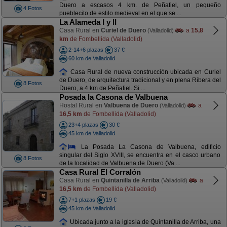
Duero a escasos 4 km. de Peñafiel, un pequeño
4 Fotos
pueblecito de estilo medieval en el que se ...
La Alameda I y II
Casa Rural en
Curiel de Duero
a
15,8
(Valladolid)
km
de Fombellida (Valladolid)
2-14+6 plazas
37 €
60 km de Valladolid
Casa Rural de nueva construcción ubicada en Curiel
de Duero, de arquitectura tradicional y en plena Ribera del
8 Fotos
Duero, a 4 km de Peñafiel. Si ...
Posada la Casona de Valbuena
Hostal Rural en
Valbuena de Duero
a
(Valladolid)
16,5 km
de Fombellida (Valladolid)
23+4 plazas
30 €
45 km de Valladolid
La Posada La Casona de Valbuena, edificio
singular del Siglo XVIII, se encuentra en el casco urbano
8 Fotos
de la localidad de Valbuena de Duero (Va ...
Casa Rural El Corralón
Casa Rural en
Quintanilla de Arriba
a
(Valladolid)
16,5 km
de Fombellida (Valladolid)
7+1 plazas
19 €
45 km de Valladolid
Ubicada junto a la iglesia de Quintanilla de Arriba, una