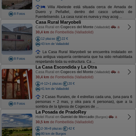
Villa Abeleste está situada cerca de Arnada de
Duero y Peñafiel, dentro del casco urbano de
8 Fotos
Fuentelisendo. La casa rural es nueva y muy acog ...
Casa Rural Maryobeli
Casa Rural en
Cogeces del Monte
a
(Valladolid)
30,4 km
de Fombellida (Valladolid)
12 plazas
22 €
43 km de Valladolid
La Casa Rural Maryobeli se encuentra instalado en
una antigua vaquería centenaria que ha sido rehabilitada
8 Fotos
respetando toda su estructura. Ca ...
La Casa Escondida y La Otra
Casa Rural en
Cogeces del Monte
a
(Valladolid)
30,4 km
de Fombellida (Valladolid)
4-12+1 plazas
20 €
41 km de Valladolid
2 Casas Rurales, de 4 estrellas cada una, (una para 6
personas + 2 mas, y otra para 4 personas), que a la
8 Fotos
sombra de la Iglesia de Cogeces de ...
La Posada de PradoRey
Hotel Rural en
Gumiel de Mercado
a
(Burgos)
30,5 km
de Fombellida (Valladolid)
2-36+8 plazas
42 €
80 km de Burgos