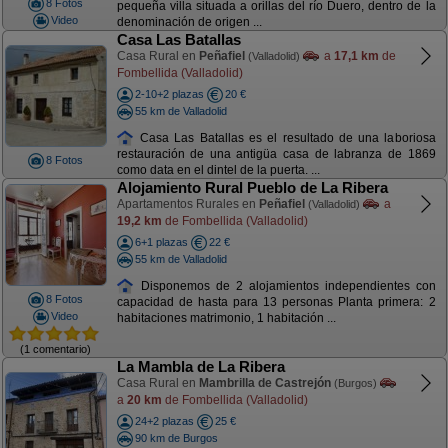
8 Fotos
pequeña villa situada a orillas del río Duero, dentro de la
Video
denominación de origen ...
Casa Las Batallas
Casa Rural en
Peñafiel
a
17,1 km
de
(Valladolid)
Fombellida (Valladolid)
2-10+2 plazas
20 €
55 km de Valladolid
Casa Las Batallas es el resultado de una laboriosa
restauración de una antigüa casa de labranza de 1869
8 Fotos
como data en el dintel de la puerta. ...
Alojamiento Rural Pueblo de La Ribera
Apartamentos Rurales en
Peñafiel
a
(Valladolid)
19,2 km
de Fombellida (Valladolid)
6+1 plazas
22 €
55 km de Valladolid
Disponemos de 2 alojamientos independientes con
8 Fotos
capacidad de hasta para 13 personas Planta primera: 2
Video
habitaciones matrimonio, 1 habitación ...
(1 comentario)
La Mambla de La Ribera
Casa Rural en
Mambrilla de Castrejón
(Burgos)
a
20 km
de Fombellida (Valladolid)
24+2 plazas
25 €
90 km de Burgos