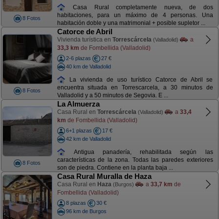
Casa Rural completamente nueva, de dos
habitaciones, para un máximo de 4 personas. Una
8 Fotos
habitación doble y una matrimonial + posible supletor ...
Catorce de Abril
Vivienda turística en
Torrescárcela
a
(Valladolid)
33,3 km
de Fombellida (Valladolid)
2-6 plazas
27 €
40 km de Valladolid
La vivienda de uso turístico Catorce de Abril se
encuentra situada en Torrescarcela, a 30 minutos de
8 Fotos
Valladolid y a 50 minutos de Segovia. E ...
La Almuerza
Casa Rural en
Torrescárcela
a
33,4
(Valladolid)
km
de Fombellida (Valladolid)
6+1 plazas
17 €
42 km de Valladolid
Antigua panadería, rehabilitada según las
características de la zona. Todas las paredes exteriores
8 Fotos
son de piedra. Contiene en la planta baja ...
Casa Rural Muralla de Haza
Casa Rural en
Haza
a
33,7 km
de
(Burgos)
Fombellida (Valladolid)
8 plazas
30 €
96 km de Burgos