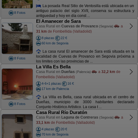
La posada Real Sitio de Ventosilla está ubicada en un
antiguo palacio del siglo XVII, conserva su estructura y
8 Fotos
antiguedad y hoy en día const ...
El Amanecer de Sara
Casa Rural en
Cuevas de Provanco
a
(Segovia)
31 km
de Fombellida (Valladolid)
8 plazas
22 €
60 km de Segovia
La casa rural El amanecer de Sara está situada en la
localidad de Cuevas de Provanco en Segovia próxima a
8 Fotos
los limites con las provincias de ...
La Villa Es Bella
Casa Rural en
Dueñas
a
32,2 km
de
(Palencia)
Fombellida (Valladolid)
4-6+1 plazas
16 €
17 km de Palencia
La Villa es Bella, casa rural ubicada en el centro de
Dueñas, municipio de 3000 habitantes declarado
8 Fotos
Conjunto Histórico Artístico. La casa t ...
Casa Rural Río Duratón
Casa Rural en
Laguna de Contreras
a
(Segovia)
33,1 km
de Fombellida (Valladolid)
4 plazas
20 €
70 km de Segovia