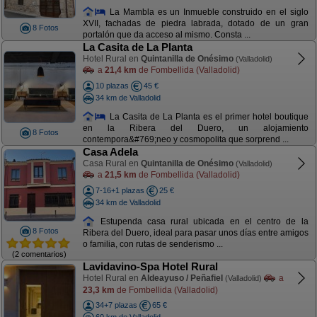
La Mambla es un Inmueble construido en el siglo
XVII, fachadas de piedra labrada, dotado de un gran
8 Fotos
portalón que da acceso al mismo. Consta ...
La Casita de La Planta
Hotel Rural en
Quintanilla de Onésimo
(Valladolid)
a
21,4 km
de Fombellida (Valladolid)
10 plazas
45 €
34 km de Valladolid
La Casita de La Planta es el primer hotel boutique
en la Ribera del Duero, un alojamiento
8 Fotos
contempora&#769;neo y cosmopolita que sorprend ...
Casa Adela
Casa Rural en
Quintanilla de Onésimo
(Valladolid)
a
21,5 km
de Fombellida (Valladolid)
7-16+1 plazas
25 €
34 km de Valladolid
Estupenda casa rural ubicada en el centro de la
8 Fotos
Ribera del Duero, ideal para pasar unos días entre amigos
o familia, con rutas de senderismo ...
(2 comentarios)
Lavidavino-Spa Hotel Rural
Hotel Rural en
Aldeayuso / Peñafiel
a
(Valladolid)
23,3 km
de Fombellida (Valladolid)
34+7 plazas
65 €
60 km de Valladolid