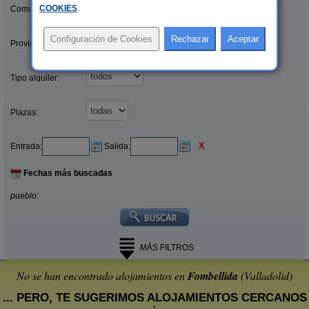
COOKIES
.
Comunidades:
Provincias/Islas:
Tipo alquiler:
Plazas:
X
Entrada:
Salida:
Fechas más buscadas
pueblo:
MÁS FILTROS
No se han encontrado alojamientos en
Fombellida
(Valladolid)
... PERO, TE SUGERIMOS ALOJAMIENTOS CERCANOS
: