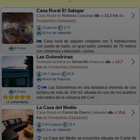
Casa Rural El Salegar
Casa Rural en
Roturas
a
12,3 km
de
(Valladolid)
Fombellida (Valladolid)
10 plazas
17 €
55 km de Valladolid
Casa rural de alquiler completo con 5 habitaciones
con cuarto de baño, un gran salón comedor de 70 metros
8 Fotos
con chimenea y televisión, cocina ...
Las Golondrinas
Vivienda turística en
Vertavillo
a
13,7
(Palencia)
km
de Fombellida (Valladolid)
18+7 plazas
55 €
40 km de Palencia
Las Golondrinas es una fantástica vivienda de uso
8 Fotos
turístico de más de 330 m2 situada en uno de los pueblos
más bellos de la comarca del Cerr ...
(1 comentario)
La Casa del Medio
Casa Rural en
Curiel de Duero
a
15,6
(Valladolid)
km
de Fombellida (Valladolid)
6-8+2 plazas
23 €
61 km de Valladolid
La Casa del Medio se encuentra situada en Curiel de