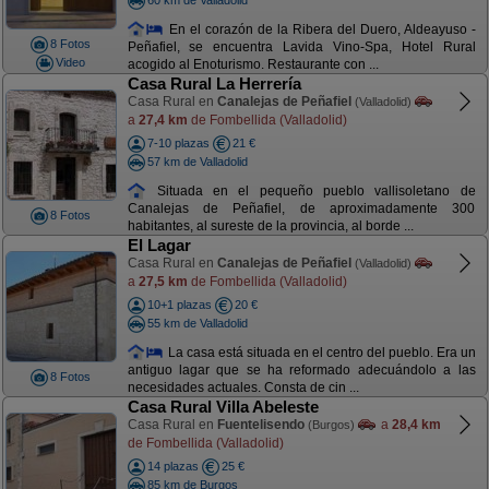
En el corazón de la Ribera del Duero, Aldeayuso -
8 Fotos
Peñafiel, se encuentra Lavida Vino-Spa, Hotel Rural
Video
acogido al Enoturismo. Restaurante con ...
Casa Rural La Herrería
Casa Rural en
Canalejas de Peñafiel
(Valladolid)
a
27,4 km
de Fombellida (Valladolid)
7-10 plazas
21 €
57 km de Valladolid
Situada en el pequeño pueblo vallisoletano de
Canalejas de Peñafiel, de aproximadamente 300
8 Fotos
habitantes, al sureste de la provincia, al borde ...
El Lagar
Casa Rural en
Canalejas de Peñafiel
(Valladolid)
a
27,5 km
de Fombellida (Valladolid)
10+1 plazas
20 €
55 km de Valladolid
La casa está situada en el centro del pueblo. Era un
antiguo lagar que se ha reformado adecuándolo a las
8 Fotos
necesidades actuales. Consta de cin ...
Casa Rural Villa Abeleste
Casa Rural en
Fuentelisendo
a
28,4 km
(Burgos)
de Fombellida (Valladolid)
14 plazas
25 €
85 km de Burgos