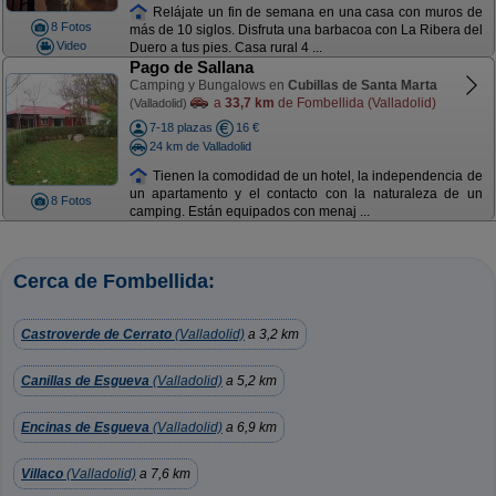
Relájate un fin de semana en una casa con muros de
8 Fotos
más de 10 siglos. Disfruta una barbacoa con La Ribera del
Video
Duero a tus pies. Casa rural 4 ...
Pago de Sallana
Camping y Bungalows en
Cubillas de Santa Marta
a
33,7 km
de Fombellida (Valladolid)
(Valladolid)
7-18 plazas
16 €
24 km de Valladolid
Tienen la comodidad de un hotel, la independencia de
un apartamento y el contacto con la naturaleza de un
8 Fotos
camping. Están equipados con menaj ...
Cerca de Fombellida:
Castroverde de Cerrato
(Valladolid)
a 3,2 km
Canillas de Esgueva
(Valladolid)
a 5,2 km
Encinas de Esgueva
(Valladolid)
a 6,9 km
Villaco
(Valladolid)
a 7,6 km