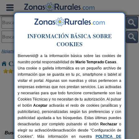
INFORMACIÓN BÁSICA SOBRE
COOKIES
Alojamientos
>
Castilla y León
>
Valladolid
> Fombellida
Bienvenid@ a la información básica sobre las cookies de
Casas Rurales cerca de Fombellida
nuestro portal responsabilidad de
Mario Temprado Casas
.
Una cookie o galleta informática es un pequeño archivo de
información que se guarda en tu pc, smartphone o tablet al
visitar el portal. Algunas son nuestras y otras pertenecen a
empresas externas que nos prestan servicios. Las activadas
y necesarias para que todo funcione correctamente son las
Cookies Técnicas y no necesitan de tu autorización. Al pulsar
el botón
Aceptar
activarás el resto de cookies (analíticas y
Casa Calderón de Medina I, II y III
7-26+3 pers.
publicitarias), personalizadas según tus preferencias y con
22 €
Siete Iglesias de Trabancos
rs.
desde
 €
publicidad ajustada a tus búsquedas. Estas últimas puedes
(Valladolid)
desactivarlas por completo pulsando el botón
Rechazar
o
elegir su activación/desactivación desde “Configuración de
Buscar
Cookies”. Más información en nuestra
POLÍTICA DE