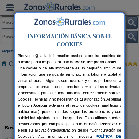
INFORMACIÓN BÁSICA SOBRE
COOKIES
Alojamientos
>
Castilla y León
>
Valladolid
> Villafuerte
Bienvenid@ a la información básica sobre las cookies de
Casas Rurales cerca de Villafuerte
nuestro portal responsabilidad de
Mario Temprado Casas
.
Una cookie o galleta informática es un pequeño archivo de
información que se guarda en tu pc, smartphone o tablet al
visitar el portal. Algunas son nuestras y otras pertenecen a
empresas externas que nos prestan servicios. Las activadas
y necesarias para que todo funcione correctamente son las
Cookies Técnicas y no necesitan de tu autorización. Al pulsar
el botón
Aceptar
activarás el resto de cookies (analíticas y
Apartamento Rural La Olmedana
rs.
6+1 pers.
publicitarias), personalizadas según tus preferencias y con
 €
30 €
El Olmedo (Valladolid)
desde
publicidad ajustada a tus búsquedas. Estas últimas puedes
desactivarlas por completo pulsando el botón
Rechazar
o
Buscar
elegir su activación/desactivación desde “Configuración de
Cookies”. Más información en nuestra
POLÍTICA DE
Comunidades: