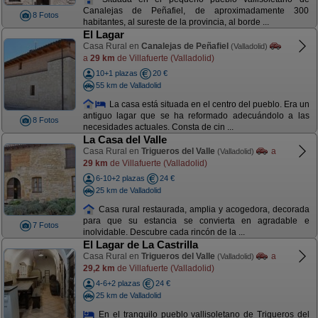
Canalejas de Peñafiel, de aproximadamente 300
8 Fotos
habitantes, al sureste de la provincia, al borde ...
El Lagar
Casa Rural en
Canalejas de Peñafiel
(Valladolid)
a
29 km
de Villafuerte (Valladolid)
10+1 plazas
20 €
55 km de Valladolid
La casa está situada en el centro del pueblo. Era un
antiguo lagar que se ha reformado adecuándolo a las
8 Fotos
necesidades actuales. Consta de cin ...
La Casa del Valle
Casa Rural en
Trigueros del Valle
a
(Valladolid)
29 km
de Villafuerte (Valladolid)
6-10+2 plazas
24 €
25 km de Valladolid
Casa rural restaurada, amplia y acogedora, decorada
para que su estancia se convierta en agradable e
7 Fotos
inolvidable. Descubre cada rincón de la ...
El Lagar de La Castrilla
Casa Rural en
Trigueros del Valle
a
(Valladolid)
29,2 km
de Villafuerte (Valladolid)
4-6+2 plazas
24 €
25 km de Valladolid
En el tranquilo pueblo vallisoletano de Trigueros del