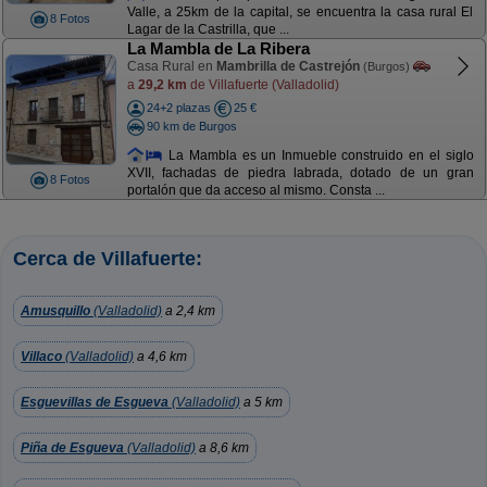
Valle, a 25km de la capital, se encuentra la casa rural El
8 Fotos
Lagar de la Castrilla, que ...
La Mambla de La Ribera
Casa Rural en
Mambrilla de Castrejón
(Burgos)
a
29,2 km
de Villafuerte (Valladolid)
24+2 plazas
25 €
90 km de Burgos
La Mambla es un Inmueble construido en el siglo
XVII, fachadas de piedra labrada, dotado de un gran
8 Fotos
portalón que da acceso al mismo. Consta ...
Cerca de Villafuerte:
Amusquillo
(Valladolid)
a 2,4 km
Villaco
(Valladolid)
a 4,6 km
Esguevillas de Esgueva
(Valladolid)
a 5 km
Piña de Esgueva
(Valladolid)
a 8,6 km