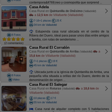
8 Fotos
contempora&#769;neo y cosmopolita que sorprend ...
Casa Adela
Casa Rural en
Quintanilla de Onésimo
(Valladolid)
a
12,5 km
de Villafuerte (Valladolid)
7-16+1 plazas
25 €
34 km de Valladolid
Estupenda casa rural ubicada en el centro de la
8 Fotos
Ribera del Duero, ideal para pasar unos días entre amigos
o familia, con rutas de senderismo ...
(2 comentarios)
Casa Rural El Corralón
Casa Rural en
Quintanilla de Arriba
a
(Valladolid)
15,6 km
de Villafuerte (Valladolid)
7+1 plazas
19 €
45 km de Valladolid
Ubicada junto a la iglesia de Quintanilla de Arriba, una
8 Fotos
pequeña villa situada a orillas del río Duero, dentro de la
Video
denominación de origen ...
Casa Rural El Salegar
Casa Rural en
Roturas
a
18,6 km
de
(Valladolid)
Villafuerte (Valladolid)
10 plazas
17 €
55 km de Valladolid
Casa rural de alquiler completo con 5 habitaciones