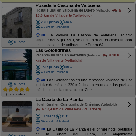
Posada la Casona de Valbuena
Hostal Rural en
Valbuena de Duero
a
(Valladolid)
10,6 km
de Villafuerte (Valladolid)
23+4 plazas
30 €
45 km de Valladolid
La Posada La Casona de Valbuena, edificio
singular del Siglo XVIII, se encuentra en el casco urbano
8 Fotos
de la localidad de Valbuena de Duero (Va ...
Las Golondrinas
Vivienda turística en
Vertavillo
a
10,8
(Palencia)
km
de Villafuerte (Valladolid)
18+7 plazas
55 €
40 km de Palencia
Las Golondrinas es una fantástica vivienda de uso
8 Fotos
turístico de más de 330 m2 situada en uno de los pueblos
más bellos de la comarca del Cerr ...
(1 comentario)
La Casita de La Planta
Hotel Rural en
Quintanilla de Onésimo
(Valladolid)
a
12,4 km
de Villafuerte (Valladolid)
10 plazas
45 €
34 km de Valladolid
La Casita de La Planta es el primer hotel boutique
en la Ribera del Duero, un alojamiento