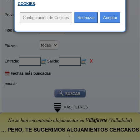
COOKIES
.
Provincias/Islas:
Tipo alquiler:
Plazas:
X
Entrada:
Salida:
Fechas más buscadas
pueblo:
MÁS FILTROS
No se han encontrado alojamientos en
Villafuerte
(Valladolid)
... PERO, TE SUGERIMOS ALOJAMIENTOS CERCANOS
: