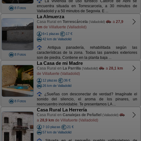
La vivienda de uso turístico Catorce de Abril se
encuentra situada en Torrescarcela, a 30 minutos de
8 Fotos
Valladolid y a 50 minutos de Segovia. E ...
La Almuerza
Casa Rural en
Torrescárcela
a
27,9
(Valladolid)
km
de Villafuerte (Valladolid)
6+1 plazas
17 €
42 km de Valladolid
Antigua panadería, rehabilitada según las
características de la zona. Todas las paredes exteriores
8 Fotos
son de piedra. Contiene en la planta baja ...
La Casa de mi Madre
Casa Rural en
La Parrilla
a
28,1 km
(Valladolid)
de Villafuerte (Valladolid)
12 plazas
36 €
26 km de Valladolid
¿Sueñas con desconectar de verdad? Imagínate el
sonido del silencio, el aroma de los pinares, un
8 Fotos
reencuentro inolvidable. Te presentamos LA ...
Casa Rural La Herrería
Casa Rural en
Canalejas de Peñafiel
(Valladolid)
a
28,9 km
de Villafuerte (Valladolid)
7-10 plazas
21 €
57 km de Valladolid
Situada en el pequeño pueblo vallisoletano de