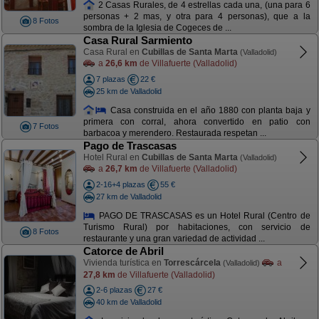
2 Casas Rurales, de 4 estrellas cada una, (una para 6
personas + 2 mas, y otra para 4 personas), que a la
8 Fotos
sombra de la Iglesia de Cogeces de ...
Casa Rural Sarmiento
Casa Rural en
Cubillas de Santa Marta
(Valladolid)
a
26,6 km
de Villafuerte (Valladolid)
7 plazas
22 €
25 km de Valladolid
Casa construida en el año 1880 con planta baja y
primera con corral, ahora convertido en patio con
7 Fotos
barbacoa y merendero. Restaurada respetan ...
Pago de Trascasas
Hotel Rural en
Cubillas de Santa Marta
(Valladolid)
a
26,7 km
de Villafuerte (Valladolid)
2-16+4 plazas
55 €
27 km de Valladolid
PAGO DE TRASCASAS es un Hotel Rural (Centro de
Turismo Rural) por habitaciones, con servicio de
8 Fotos
restaurante y una gran variedad de actividad ...
Catorce de Abril
Vivienda turística en
Torrescárcela
a
(Valladolid)
27,8 km
de Villafuerte (Valladolid)
2-6 plazas
27 €
40 km de Valladolid