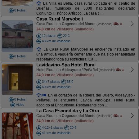
La Villa es Bella, casa rural ubicada en el centro de
Dueñas, municipio de 3000 habitantes declarado
8 Fotos
Conjunto Histórico Artístico. La casa t ...
Casa Rural Maryobeli
Casa Rural en
Cogeces del Monte
a
(Valladolid)
24,8 km
de Villafuerte (Valladolid)
12 plazas
22 €
43 km de Valladolid
La Casa Rural Maryobeli se encuentra instalado en
una antigua vaquería centenaria que ha sido rehabilitada
8 Fotos
respetando toda su estructura. Ca ...
Lavidavino-Spa Hotel Rural
Hotel Rural en
Aldeayuso / Peñafiel
a
(Valladolid)
24,9 km
de Villafuerte (Valladolid)
34+7 plazas
65 €
60 km de Valladolid
En el corazón de la Ribera del Duero, Aldeayuso -
8 Fotos
Peñafiel, se encuentra Lavida Vino-Spa, Hotel Rural
Video
acogido al Enoturismo. Restaurante con ...
La Casa Escondida y La Otra
Casa Rural en
Cogeces del Monte
a
(Valladolid)
24,9 km
de Villafuerte (Valladolid)
4-12+1 plazas
20 €
41 km de Valladolid