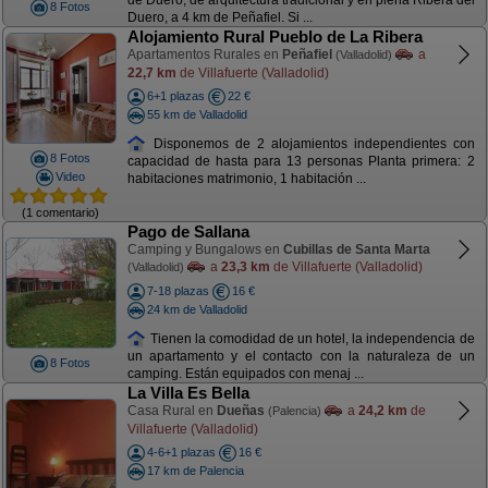
de Duero, de arquitectura tradicional y en plena Ribera del
8 Fotos
Duero, a 4 km de Peñafiel. Si ...
Alojamiento Rural Pueblo de La Ribera
Apartamentos Rurales en
Peñafiel
a
(Valladolid)
22,7 km
de Villafuerte (Valladolid)
6+1 plazas
22 €
55 km de Valladolid
Disponemos de 2 alojamientos independientes con
8 Fotos
capacidad de hasta para 13 personas Planta primera: 2
Video
habitaciones matrimonio, 1 habitación ...
(1 comentario)
Pago de Sallana
Camping y Bungalows en
Cubillas de Santa Marta
a
23,3 km
de Villafuerte (Valladolid)
(Valladolid)
7-18 plazas
16 €
24 km de Valladolid
Tienen la comodidad de un hotel, la independencia de
un apartamento y el contacto con la naturaleza de un
8 Fotos
camping. Están equipados con menaj ...
La Villa Es Bella
Casa Rural en
Dueñas
a
24,2 km
de
(Palencia)
Villafuerte (Valladolid)
4-6+1 plazas
16 €
17 km de Palencia