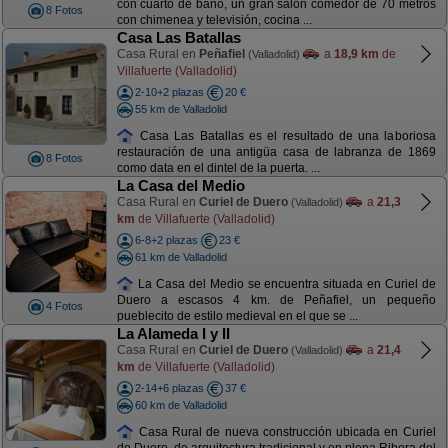
con cuarto de baño, un gran salón comedor de 70 metros
8 Fotos
con chimenea y televisión, cocina ...
Casa Las Batallas
Casa Rural en
Peñafiel
a
18,9 km
de
(Valladolid)
Villafuerte (Valladolid)
2-10+2 plazas
20 €
55 km de Valladolid
Casa Las Batallas es el resultado de una laboriosa
restauración de una antigüa casa de labranza de 1869
8 Fotos
como data en el dintel de la puerta. ...
La Casa del Medio
Casa Rural en
Curiel de Duero
a
21,3
(Valladolid)
km
de Villafuerte (Valladolid)
6-8+2 plazas
23 €
61 km de Valladolid
La Casa del Medio se encuentra situada en Curiel de
Duero a escasos 4 km. de Peñafiel, un pequeño
4 Fotos
pueblecito de estilo medieval en el que se ...
La Alameda I y II
Casa Rural en
Curiel de Duero
a
21,4
(Valladolid)
km
de Villafuerte (Valladolid)
2-14+6 plazas
37 €
60 km de Valladolid
Casa Rural de nueva construcción ubicada en Curiel