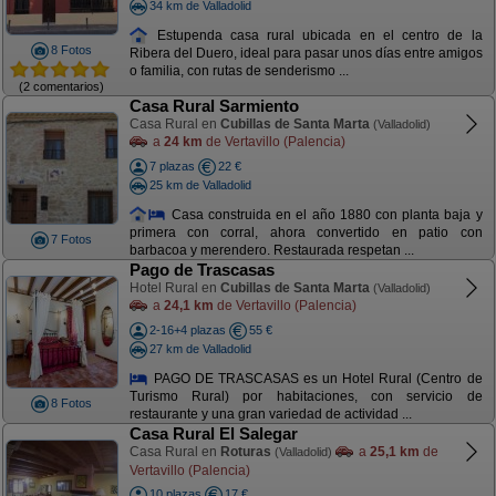
34 km de Valladolid
Estupenda casa rural ubicada en el centro de la
8 Fotos
Ribera del Duero, ideal para pasar unos días entre amigos
o familia, con rutas de senderismo ...
(2 comentarios)
Casa Rural Sarmiento
Casa Rural en
Cubillas de Santa Marta
(Valladolid)
a
24 km
de Vertavillo (Palencia)
7 plazas
22 €
25 km de Valladolid
Casa construida en el año 1880 con planta baja y
primera con corral, ahora convertido en patio con
7 Fotos
barbacoa y merendero. Restaurada respetan ...
Pago de Trascasas
Hotel Rural en
Cubillas de Santa Marta
(Valladolid)
a
24,1 km
de Vertavillo (Palencia)
2-16+4 plazas
55 €
27 km de Valladolid
PAGO DE TRASCASAS es un Hotel Rural (Centro de
Turismo Rural) por habitaciones, con servicio de
8 Fotos
restaurante y una gran variedad de actividad ...
Casa Rural El Salegar
Casa Rural en
Roturas
a
25,1 km
de
(Valladolid)
Vertavillo (Palencia)
10 plazas
17 €