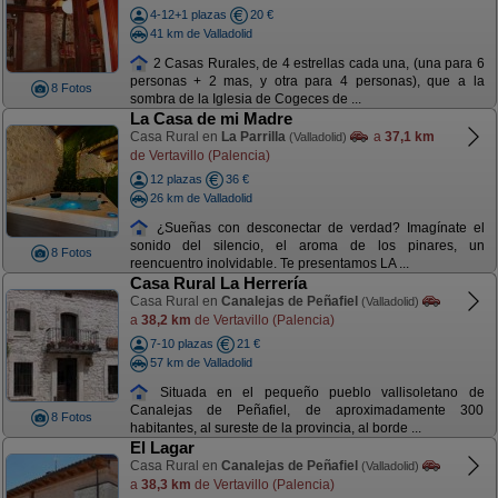
4-12+1 plazas
20 €
41 km de Valladolid
2 Casas Rurales, de 4 estrellas cada una, (una para 6
personas + 2 mas, y otra para 4 personas), que a la
8 Fotos
sombra de la Iglesia de Cogeces de ...
La Casa de mi Madre
Casa Rural en
La Parrilla
a
37,1 km
(Valladolid)
de Vertavillo (Palencia)
12 plazas
36 €
26 km de Valladolid
¿Sueñas con desconectar de verdad? Imagínate el
sonido del silencio, el aroma de los pinares, un
8 Fotos
reencuentro inolvidable. Te presentamos LA ...
Casa Rural La Herrería
Casa Rural en
Canalejas de Peñafiel
(Valladolid)
a
38,2 km
de Vertavillo (Palencia)
7-10 plazas
21 €
57 km de Valladolid
Situada en el pequeño pueblo vallisoletano de
Canalejas de Peñafiel, de aproximadamente 300
8 Fotos
habitantes, al sureste de la provincia, al borde ...
El Lagar
Casa Rural en
Canalejas de Peñafiel
(Valladolid)
a
38,3 km
de Vertavillo (Palencia)