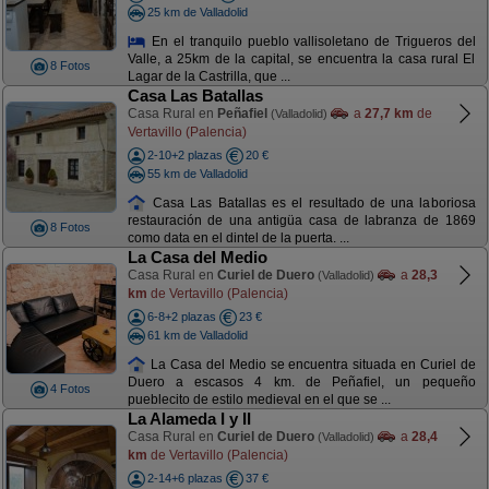
25 km de Valladolid
En el tranquilo pueblo vallisoletano de Trigueros del
Valle, a 25km de la capital, se encuentra la casa rural El
8 Fotos
Lagar de la Castrilla, que ...
Casa Las Batallas
Casa Rural en
Peñafiel
a
27,7 km
de
(Valladolid)
Vertavillo (Palencia)
2-10+2 plazas
20 €
55 km de Valladolid
Casa Las Batallas es el resultado de una laboriosa
restauración de una antigüa casa de labranza de 1869
8 Fotos
como data en el dintel de la puerta. ...
La Casa del Medio
Casa Rural en
Curiel de Duero
a
28,3
(Valladolid)
km
de Vertavillo (Palencia)
6-8+2 plazas
23 €
61 km de Valladolid
La Casa del Medio se encuentra situada en Curiel de
Duero a escasos 4 km. de Peñafiel, un pequeño
4 Fotos
pueblecito de estilo medieval en el que se ...
La Alameda I y II
Casa Rural en
Curiel de Duero
a
28,4
(Valladolid)
km
de Vertavillo (Palencia)
2-14+6 plazas
37 €