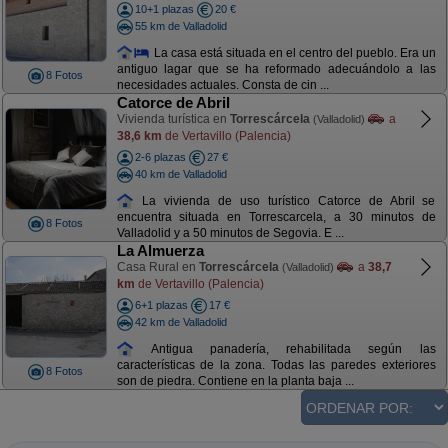
10+1 plazas
20 €
55 km de Valladolid
La casa está situada en el centro del pueblo. Era un
antiguo lagar que se ha reformado adecuándolo a las
8 Fotos
necesidades actuales. Consta de cin ...
Catorce de Abril
Vivienda turística en
Torrescárcela
a
(Valladolid)
38,6 km
de Vertavillo (Palencia)
2-6 plazas
27 €
40 km de Valladolid
La vivienda de uso turístico Catorce de Abril se
encuentra situada en Torrescarcela, a 30 minutos de
8 Fotos
Valladolid y a 50 minutos de Segovia. E ...
La Almuerza
Casa Rural en
Torrescárcela
a
38,7
(Valladolid)
km
de Vertavillo (Palencia)
6+1 plazas
17 €
42 km de Valladolid
Antigua panadería, rehabilitada según las
características de la zona. Todas las paredes exteriores
8 Fotos
son de piedra. Contiene en la planta baja ...