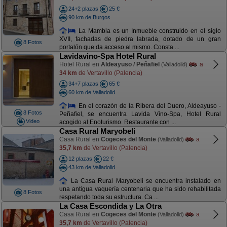
24+2 plazas
25 €
90 km de Burgos
La Mambla es un Inmueble construido en el siglo
XVII, fachadas de piedra labrada, dotado de un gran
8 Fotos
portalón que da acceso al mismo. Consta ...
Lavidavino-Spa Hotel Rural
Hotel Rural en
Aldeayuso / Peñafiel
a
(Valladolid)
34 km
de Vertavillo (Palencia)
34+7 plazas
65 €
60 km de Valladolid
En el corazón de la Ribera del Duero, Aldeayuso -
8 Fotos
Peñafiel, se encuentra Lavida Vino-Spa, Hotel Rural
Video
acogido al Enoturismo. Restaurante con ...
Casa Rural Maryobeli
Casa Rural en
Cogeces del Monte
a
(Valladolid)
35,7 km
de Vertavillo (Palencia)
12 plazas
22 €
43 km de Valladolid
La Casa Rural Maryobeli se encuentra instalado en
una antigua vaquería centenaria que ha sido rehabilitada
8 Fotos
respetando toda su estructura. Ca ...
La Casa Escondida y La Otra
Casa Rural en
Cogeces del Monte
a
(Valladolid)
35,7 km
de Vertavillo (Palencia)