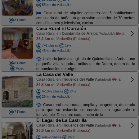
55 km de Valladolid
Casa rural de alquiler completo con 5 habitaciones
con cuarto de baño, un gran salón comedor de 70 metros
8 Fotos
con chimenea y televisión, cocina ...
Casa Rural El Corralón
Casa Rural en
Quintanilla de Arriba
a
(Valladolid)
25,2 km
de Vertavillo (Palencia)
7+1 plazas
19 €
45 km de Valladolid
Ubicada junto a la iglesia de Quintanilla de Arriba, una
8 Fotos
pequeña villa situada a orillas del río Duero, dentro de la
Video
denominación de origen ...
La Casa del Valle
Casa Rural en
Trigueros del Valle
a
(Valladolid)
26,8 km
de Vertavillo (Palencia)
6-10+2 plazas
24 €
25 km de Valladolid
Casa rural restaurada, amplia y acogedora, decorada
para que su estancia se convierta en agradable e
7 Fotos
inolvidable. Descubre cada rincón de la ...
El Lagar de La Castrilla
Casa Rural en
Trigueros del Valle
a
(Valladolid)
26,9 km
de Vertavillo (Palencia)
4-6+2 plazas
24 €