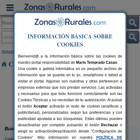
INFORMACIÓN BÁSICA SOBRE
COOKIES
Alojamientos
>
Castilla y León
>
Palencia
> Vertavillo
Bienvenid@ a la información básica sobre las cookies de
Casas Rurales en Vertavillo
nuestro portal responsabilidad de
Mario Temprado Casas
.
Una cookie o galleta informática es un pequeño archivo de
información que se guarda en tu pc, smartphone o tablet al
visitar el portal. Algunas son nuestras y otras pertenecen a
empresas externas que nos prestan servicios. Las activadas
y necesarias para que todo funcione correctamente son las
Cookies Técnicas y no necesitan de tu autorización. Al pulsar
el botón
Aceptar
activarás el resto de cookies (analíticas y
Casa Calderón
rs.
10+1 pers.
publicitarias), personalizadas según tus preferencias y con
 €
30 €
Brañosera (Palencia)
desde
publicidad ajustada a tus búsquedas. Estas últimas puedes
desactivarlas por completo pulsando el botón
Rechazar
o
Buscar
elegir su activación/desactivación desde “Configuración de
Cookies”. Más información en nuestra
POLÍTICA DE
Comunidades: