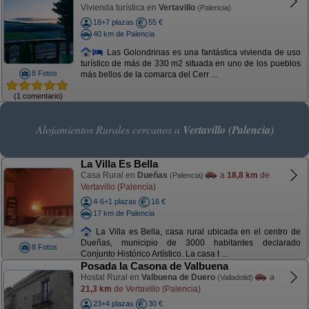
Vivienda turística en
Vertavillo
(Palencia)
18+7 plazas
55 €
40 km de Palencia
Las Golondrinas es una fantástica vivienda de uso
turístico de más de 330 m2 situada en uno de los pueblos
8 Fotos
más bellos de la comarca del Cerr ...
(1 comentario)
Alojamientos Rurales cercanos a
Vertavillo (Palencia)
La Villa Es Bella
Casa Rural en
Dueñas
a
18,8 km
de
(Palencia)
Vertavillo (Palencia)
4-6+1 plazas
16 €
17 km de Palencia
La Villa es Bella, casa rural ubicada en el centro de
Dueñas, municipio de 3000 habitantes declarado
8 Fotos
Conjunto Histórico Artístico. La casa t ...
Posada la Casona de Valbuena
Hostal Rural en
Valbuena de Duero
a
(Valladolid)
21,3 km
de Vertavillo (Palencia)
23+4 plazas
30 €