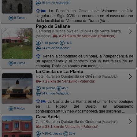
45 km de Valladolid
La Posada La Casona de Valbuena, edificio
singular del Siglo XVIII, se encuentra en el casco urbano
8 Fotos
de la localidad de Valbuena de Duero (Va ...
Pago de Sallana
Camping y Bungalows en
Cubillas de Santa Marta
a
21,9 km
de Vertavillo (Palencia)
(Valladolid)
7-18 plazas
16 €
24 km de Valladolid
Tienen la comodidad de un hotel, la independencia de
un apartamento y el contacto con la naturaleza de un
8 Fotos
camping. Están equipados con menaj ...
La Casita de La Planta
Hotel Rural en
Quintanilla de Onésimo
(Valladolid)
a
23 km
de Vertavillo (Palencia)
10 plazas
45 €
34 km de Valladolid
La Casita de La Planta es el primer hotel boutique
en la Ribera del Duero, un alojamiento
8 Fotos
contempora&#769;neo y cosmopolita que sorprend ...
Casa Adela
Casa Rural en
Quintanilla de Onésimo
(Valladolid)
a
23,1 km
de Vertavillo (Palencia)
7-16+1 plazas
25 €