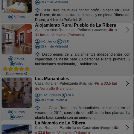
60 km de Valladolid
Casa Rural de nueva construcción ubicada en Curiel
de Duero, de arquitectura tradicional y en plena Ribera del
8 Fotos
Duero, a 4 km de Peñafiel. Si ...
Alojamiento Rural Pueblo de La Ribera
Apartamentos Rurales en
Peñafiel
a
(Valladolid)
31 km
de Vertavillo (Palencia)
6+1 plazas
22 €
55 km de Valladolid
Disponemos de 2 alojamientos independientes con
8 Fotos
capacidad de hasta para 13 personas Planta primera: 2
Video
habitaciones matrimonio, 1 habitación ...
(1 comentario)
Los Manantiales
Casa Rural en
Palenzuela
a
33,5 km
(Palencia)
de Vertavillo (Palencia)
6-12+2 plazas
20 €
38 km de Palencia
La Casa Rural Los Manantiales, construida en el
8 Fotos
verano del 2011, consta de un edificio de tres plantas. La
Video
planta baja, cuenta con un merend ...
La Mambla de La Ribera
Casa Rural en
Mambrilla de Castrejón
(Burgos)
a
33,8 km
de Vertavillo (Palencia)