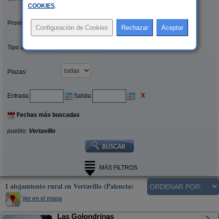
COOKIES
.
Provincias/Islas:
Tipo alquiler:
Plazas:
X
Entrada:
Salida:
Fechas más buscadas
pueblo:
Vertavillo
MÁS FILTROS
1 alojamiento rural en Vertavillo (Palencia)
Ver en el mapa
Las Golondrinas