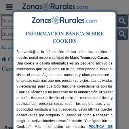
INFORMACIÓN BÁSICA SOBRE
COOKIES
Alojamientos
>
Castilla y León
>
Palencia
> Hontoria de Cerrato
Bienvenid@ a la información básica sobre las cookies de
Casas Rurales cerca de Hontoria de
nuestro portal responsabilidad de
Mario Temprado Casas
.
Una cookie o galleta informática es un pequeño archivo de
Cerrato
información que se guarda en tu pc, smartphone o tablet al
visitar el portal. Algunas son nuestras y otras pertenecen a
empresas externas que nos prestan servicios. Las activadas
y necesarias para que todo funcione correctamente son las
Cookies Técnicas y no necesitan de tu autorización. Al pulsar
el botón
Aceptar
activarás el resto de cookies (analíticas y
publicitarias), personalizadas según tus preferencias y con
publicidad ajustada a tus búsquedas. Estas últimas puedes
La Casona de Támara
rs.
14 pers.
 €
30 €
Támara de Campos (Palencia)
desde
desactivarlas por completo pulsando el botón
Rechazar
o
elegir su activación/desactivación desde “Configuración de
Cookies”. Más información en nuestra
POLÍTICA DE
Buscar