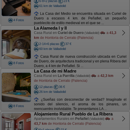
6-8+2 plazas
23 €
61 km de Valladolid
La Casa del Medio se encuentra situada en Curiel de
Duero a escasos 4 km. de Peñafiel, un pequeño
4 Fotos
pueblecito de estilo medieval en el que se ...
La Alameda I y II
Casa Rural en
Curiel de Duero
a
41,3
(Valladolid)
km
de Hontoria de Cerrato (Palencia)
2-14+6 plazas
37 €
60 km de Valladolid
Casa Rural de nueva construcción ubicada en Curiel
de Duero, de arquitectura tradicional y en plena Ribera del
8 Fotos
Duero, a 4 km de Peñafiel. Si ...
La Casa de mi Madre
Casa Rural en
La Parrilla
a
42,3 km
(Valladolid)
de Hontoria de Cerrato (Palencia)
12 plazas
36 €
26 km de Valladolid
¿Sueñas con desconectar de verdad? Imagínate el
sonido del silencio, el aroma de los pinares, un
8 Fotos
reencuentro inolvidable. Te presentamos LA ...
Alojamiento Rural Pueblo de La Ribera
Apartamentos Rurales en
Peñafiel
a
(Valladolid)
43,7 km
de Hontoria de Cerrato (Palencia)
6+1 plazas
22 €