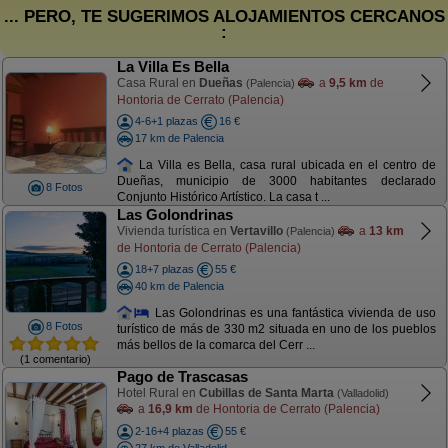
... PERO, TE SUGERIMOS ALOJAMIENTOS CERCANOS
:
La Villa Es Bella
Casa Rural en
Dueñas
a
9,5 km
de
(Palencia)
Hontoria de Cerrato (Palencia)
4-6+1 plazas
16 €
17 km de Palencia
La Villa es Bella, casa rural ubicada en el centro de
Dueñas, municipio de 3000 habitantes declarado
8 Fotos
Conjunto Histórico Artístico. La casa t ...
Las Golondrinas
Vivienda turística en
Vertavillo
a
13 km
(Palencia)
de Hontoria de Cerrato (Palencia)
18+7 plazas
55 €
40 km de Palencia
Las Golondrinas es una fantástica vivienda de uso
8 Fotos
turístico de más de 330 m2 situada en uno de los pueblos
más bellos de la comarca del Cerr ...
(1 comentario)
Pago de Trascasas
Hotel Rural en
Cubillas de Santa Marta
(Valladolid)
a
16,9 km
de Hontoria de Cerrato (Palencia)
2-16+4 plazas
55 €
27 km de Valladolid