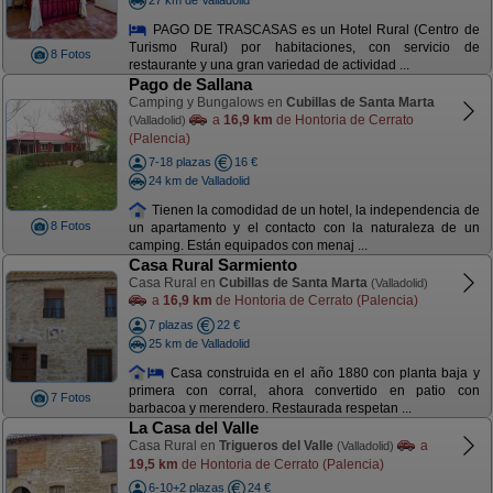
PAGO DE TRASCASAS es un Hotel Rural (Centro de
Turismo Rural) por habitaciones, con servicio de
8 Fotos
restaurante y una gran variedad de actividad ...
Pago de Sallana
Camping y Bungalows en
Cubillas de Santa Marta
a
16,9 km
de Hontoria de Cerrato
(Valladolid)
(Palencia)
7-18 plazas
16 €
24 km de Valladolid
Tienen la comodidad de un hotel, la independencia de
8 Fotos
un apartamento y el contacto con la naturaleza de un
camping. Están equipados con menaj ...
Casa Rural Sarmiento
Casa Rural en
Cubillas de Santa Marta
(Valladolid)
a
16,9 km
de Hontoria de Cerrato (Palencia)
7 plazas
22 €
25 km de Valladolid
Casa construida en el año 1880 con planta baja y
primera con corral, ahora convertido en patio con
7 Fotos
barbacoa y merendero. Restaurada respetan ...
La Casa del Valle
Casa Rural en
Trigueros del Valle
a
(Valladolid)
19,5 km
de Hontoria de Cerrato (Palencia)
6-10+2 plazas
24 €