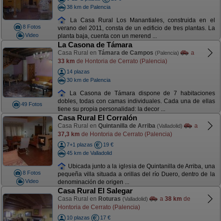
38 km de Palencia
La Casa Rural Los Manantiales, construida en el
8 Fotos
verano del 2011, consta de un edificio de tres plantas. La
Video
planta baja, cuenta con un merend ...
La Casona de Támara
Casa Rural en
Támara de Campos
a
(Palencia)
33 km
de Hontoria de Cerrato (Palencia)
14 plazas
30 km de Palencia
La Casona de Támara dispone de 7 habitaciones
dobles, todas con camas individuales. Cada una de ellas
49 Fotos
tiene su propia personalidad: la decor ...
Casa Rural El Corralón
Casa Rural en
Quintanilla de Arriba
a
(Valladolid)
37,3 km
de Hontoria de Cerrato (Palencia)
7+1 plazas
19 €
45 km de Valladolid
Ubicada junto a la iglesia de Quintanilla de Arriba, una
8 Fotos
pequeña villa situada a orillas del río Duero, dentro de la
Video
denominación de origen ...
Casa Rural El Salegar
Casa Rural en
Roturas
a
38 km
de
(Valladolid)
Hontoria de Cerrato (Palencia)
10 plazas
17 €