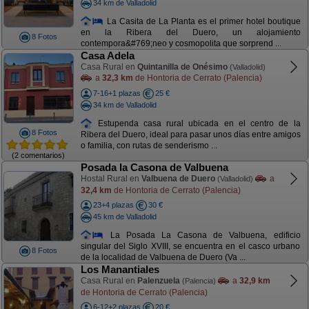
34 km de Valladolid
La Casita de La Planta es el primer hotel boutique
en la Ribera del Duero, un alojamiento
8 Fotos
contempora&#769;neo y cosmopolita que sorprend ...
Casa Adela
Casa Rural en
Quintanilla de Onésimo
(Valladolid)
a
32,3 km
de Hontoria de Cerrato (Palencia)
7-16+1 plazas
25 €
34 km de Valladolid
Estupenda casa rural ubicada en el centro de la
8 Fotos
Ribera del Duero, ideal para pasar unos días entre amigos
o familia, con rutas de senderismo ...
(2 comentarios)
Posada la Casona de Valbuena
Hostal Rural en
Valbuena de Duero
a
(Valladolid)
32,4 km
de Hontoria de Cerrato (Palencia)
23+4 plazas
30 €
45 km de Valladolid
La Posada La Casona de Valbuena, edificio
singular del Siglo XVIII, se encuentra en el casco urbano
8 Fotos
de la localidad de Valbuena de Duero (Va ...
Los Manantiales
Casa Rural en
Palenzuela
a
32,9 km
(Palencia)
de Hontoria de Cerrato (Palencia)
6-12+2 plazas
20 €