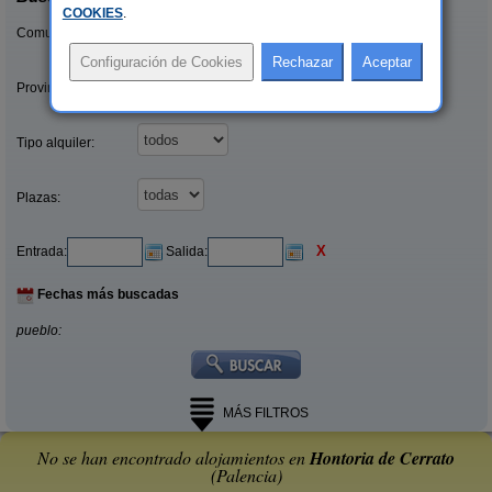
COOKIES
.
Comunidades:
Provincias/Islas:
Tipo alquiler:
Plazas:
X
Entrada:
Salida:
Fechas más buscadas
pueblo:
MÁS FILTROS
No se han encontrado alojamientos en
Hontoria de Cerrato
(Palencia)