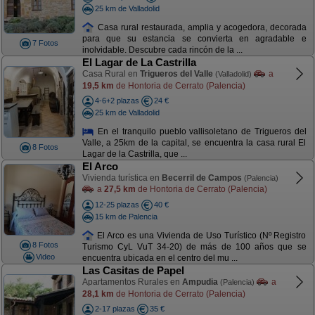
25 km de Valladolid
Casa rural restaurada, amplia y acogedora, decorada
para que su estancia se convierta en agradable e
7 Fotos
inolvidable. Descubre cada rincón de la ...
El Lagar de La Castrilla
Casa Rural en
Trigueros del Valle
a
(Valladolid)
19,5 km
de Hontoria de Cerrato (Palencia)
4-6+2 plazas
24 €
25 km de Valladolid
En el tranquilo pueblo vallisoletano de Trigueros del
Valle, a 25km de la capital, se encuentra la casa rural El
8 Fotos
Lagar de la Castrilla, que ...
El Arco
Vivienda turística en
Becerril de Campos
(Palencia)
a
27,5 km
de Hontoria de Cerrato (Palencia)
12-25 plazas
40 €
15 km de Palencia
El Arco es una Vivienda de Uso Turístico (Nº Registro
8 Fotos
Turismo CyL VuT 34-20) de más de 100 años que se
Video
encuentra ubicada en el centro del mu ...
Las Casitas de Papel
Apartamentos Rurales en
Ampudia
a
(Palencia)
28,1 km
de Hontoria de Cerrato (Palencia)
2-17 plazas
35 €