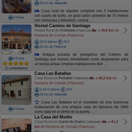
55 km de Valladolid
Casa rural de alquiler completo con 5 habitaciones
con cuarto de baño, un gran salón comedor de 70 metros
8 Fotos
con chimenea y televisión, cocina ...
Hostal Camino de Santiago
Hostal Rural en
Frómista
a
39,8 km
de
(Palencia)
Hontoria de Cerrato (Palencia)
20+2 plazas
25 €
32 km de Palencia
Antigua posada de peregrinos del Camino de
8 Fotos
Santiago que hemos rehabilitado como alojamiento para
un turista actual. Amplias habitaciones dob ...
(2 comentarios)
Casa Las Batallas
Casa Rural en
Peñafiel
a
40,2 km
de
(Valladolid)
Hontoria de Cerrato (Palencia)
2-10+2 plazas
20 €
55 km de Valladolid
Casa Las Batallas es el resultado de una laboriosa
restauración de una antigüa casa de labranza de 1869
8 Fotos
como data en el dintel de la puerta. ...
La Casa del Medio
Casa Rural en
Curiel de Duero
a
41,2
(Valladolid)
km
de Hontoria de Cerrato (Palencia)