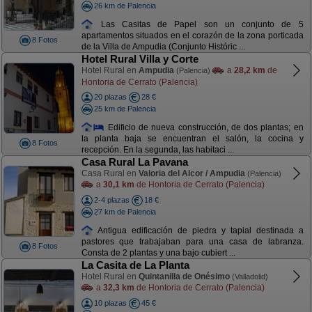
26 km de Palencia
Las Casitas de Papel son un conjunto de 5
apartamentos situados en el corazón de la zona porticada
8 Fotos
de la Villa de Ampudia (Conjunto Históric ...
Hotel Rural Villa y Corte
Hotel Rural en
Ampudia
a
28,2 km
de
(Palencia)
Hontoria de Cerrato (Palencia)
20 plazas
28 €
25 km de Palencia
Edificio de nueva construcción, de dos plantas; en
la planta baja se encuentran el salón, la cocina y
8 Fotos
recepción. En la segunda, las habitaci ...
Casa Rural La Pavana
Casa Rural en
Valoria del Alcor / Ampudia
(Palencia)
a
30,1 km
de Hontoria de Cerrato (Palencia)
2-4 plazas
18 €
27 km de Palencia
Antigua edificación de piedra y tapial destinada a
pastores que trabajaban para una casa de labranza.
8 Fotos
Consta de 2 plantas y una bajo cubiert ...
La Casita de La Planta
Hotel Rural en
Quintanilla de Onésimo
(Valladolid)
a
32,3 km
de Hontoria de Cerrato (Palencia)
10 plazas
45 €