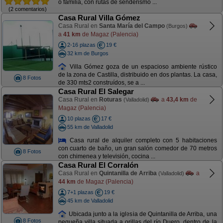
o familia, con rutas de senderismo ...
(2 comentarios)
Casa Rural Villa Gómez
Casa Rural en
Santa María del Campo
(Burgos)
a
41 km
de Magaz (Palencia)
2-16 plazas
19 €
32 km de Burgos
Villa Gómez goza de un espacioso ambiente rústico
de la zona de Castilla, distribuido en dos plantas. La casa,
8 Fotos
de 330 mts2 construídos, se a ...
Casa Rural El Salegar
Casa Rural en
Roturas
a
43,4 km
de
(Valladolid)
Magaz (Palencia)
10 plazas
17 €
55 km de Valladolid
Casa rural de alquiler completo con 5 habitaciones
con cuarto de baño, un gran salón comedor de 70 metros
8 Fotos
con chimenea y televisión, cocina ...
Casa Rural El Corralón
Casa Rural en
Quintanilla de Arriba
a
(Valladolid)
44 km
de Magaz (Palencia)
7+1 plazas
19 €
45 km de Valladolid
Ubicada junto a la iglesia de Quintanilla de Arriba, una
8 Fotos
pequeña villa situada a orillas del río Duero, dentro de la