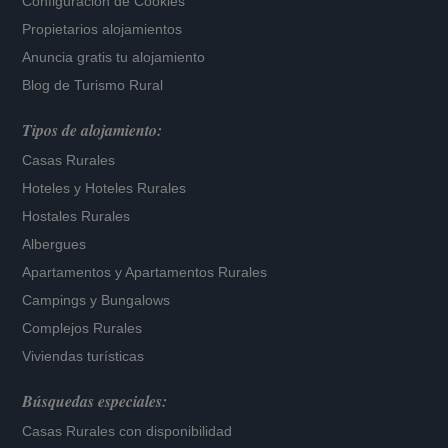
Configuración de Cookies
Propietarios alojamientos
Anuncia gratis tu alojamiento
Blog de Turismo Rural
Tipos de alojamiento:
Casas Rurales
Hoteles
y
Hoteles Rurales
Hostales Rurales
Albergues
Apartamentos
y
Apartamentos Rurales
Campings y Bungalows
Complejos Rurales
Viviendas turísticas
Búsquedas especiales:
Casas Rurales con disponibilidad