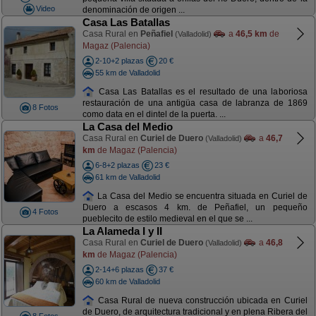
Video
denominación de origen ...
Casa Las Batallas
Casa Rural en
Peñafiel
a
46,5 km
de
(Valladolid)
Magaz (Palencia)
2-10+2 plazas
20 €
55 km de Valladolid
Casa Las Batallas es el resultado de una laboriosa
restauración de una antigüa casa de labranza de 1869
8 Fotos
como data en el dintel de la puerta. ...
La Casa del Medio
Casa Rural en
Curiel de Duero
a
46,7
(Valladolid)
km
de Magaz (Palencia)
6-8+2 plazas
23 €
61 km de Valladolid
La Casa del Medio se encuentra situada en Curiel de
Duero a escasos 4 km. de Peñafiel, un pequeño
4 Fotos
pueblecito de estilo medieval en el que se ...
La Alameda I y II
Casa Rural en
Curiel de Duero
a
46,8
(Valladolid)
km
de Magaz (Palencia)
2-14+6 plazas
37 €
60 km de Valladolid
Casa Rural de nueva construcción ubicada en Curiel
de Duero, de arquitectura tradicional y en plena Ribera del