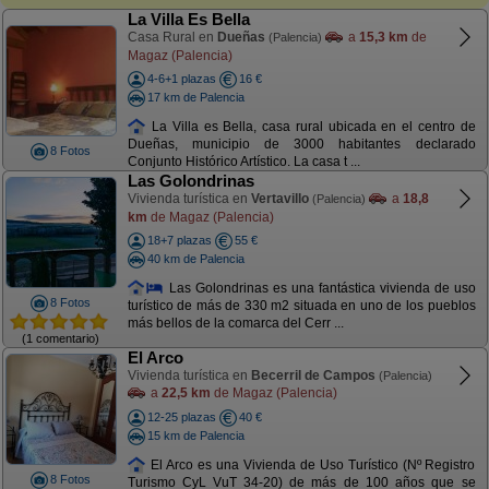
La Villa Es Bella
Casa Rural en
Dueñas
a
15,3 km
de
(Palencia)
Magaz (Palencia)
4-6+1 plazas
16 €
17 km de Palencia
La Villa es Bella, casa rural ubicada en el centro de
Dueñas, municipio de 3000 habitantes declarado
8 Fotos
Conjunto Histórico Artístico. La casa t ...
Las Golondrinas
Vivienda turística en
Vertavillo
a
18,8
(Palencia)
km
de Magaz (Palencia)
18+7 plazas
55 €
40 km de Palencia
Las Golondrinas es una fantástica vivienda de uso
8 Fotos
turístico de más de 330 m2 situada en uno de los pueblos
más bellos de la comarca del Cerr ...
(1 comentario)
El Arco
Vivienda turística en
Becerril de Campos
(Palencia)
a
22,5 km
de Magaz (Palencia)
12-25 plazas
40 €
15 km de Palencia
El Arco es una Vivienda de Uso Turístico (Nº Registro
8 Fotos
Turismo CyL VuT 34-20) de más de 100 años que se