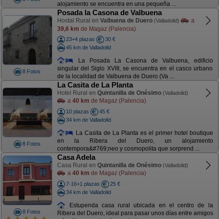
alojamiento se encuentra en una pequeña ...
Posada la Casona de Valbuena
Hostal Rural en
Valbuena de Duero
a
(Valladolid)
39,6 km
de Magaz (Palencia)
23+4 plazas
30 €
45 km de Valladolid
La Posada La Casona de Valbuena, edificio
singular del Siglo XVIII, se encuentra en el casco urbano
8 Fotos
de la localidad de Valbuena de Duero (Va ...
La Casita de La Planta
Hotel Rural en
Quintanilla de Onésimo
(Valladolid)
a
40 km
de Magaz (Palencia)
10 plazas
45 €
34 km de Valladolid
La Casita de La Planta es el primer hotel boutique
en la Ribera del Duero, un alojamiento
8 Fotos
contempora&#769;neo y cosmopolita que sorprend ...
Casa Adela
Casa Rural en
Quintanilla de Onésimo
(Valladolid)
a
40 km
de Magaz (Palencia)
7-16+1 plazas
25 €
34 km de Valladolid
Estupenda casa rural ubicada en el centro de la
8 Fotos
Ribera del Duero, ideal para pasar unos días entre amigos