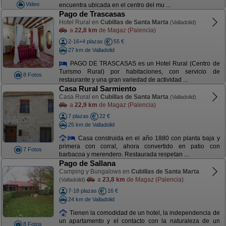
Video
encuentra ubicada en el centro del mu ...
Pago de Trascasas
Hotel Rural en
Cubillas de Santa Marta
(Valladolid)
a
22,8 km
de Magaz (Palencia)
2-16+4 plazas
55 €
27 km de Valladolid
PAGO DE TRASCASAS es un Hotel Rural (Centro de
Turismo Rural) por habitaciones, con servicio de
8 Fotos
restaurante y una gran variedad de actividad ...
Casa Rural Sarmiento
Casa Rural en
Cubillas de Santa Marta
(Valladolid)
a
22,9 km
de Magaz (Palencia)
7 plazas
22 €
25 km de Valladolid
Casa construida en el año 1880 con planta baja y
primera con corral, ahora convertido en patio con
7 Fotos
barbacoa y merendero. Restaurada respetan ...
Pago de Sallana
Camping y Bungalows en
Cubillas de Santa Marta
a
23,8 km
de Magaz (Palencia)
(Valladolid)
7-18 plazas
16 €
24 km de Valladolid
Tienen la comodidad de un hotel, la independencia de
un apartamento y el contacto con la naturaleza de un
8 Fotos