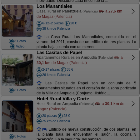
inolvidable. Descubre cada rincón de la ...
Los Manantiales
Casa Rural en
Palenzuela
a
27,6 km
(Palencia)
de Magaz (Palencia)
6-12+2 plazas
20 €
38 km de Palencia
La Casa Rural Los Manantiales, construida en el
8 Fotos
verano del 2011, consta de un edificio de tres plantas. La
Video
planta baja, cuenta con un merend ...
Las Casitas de Papel
Apartamentos Rurales en
Ampudia
a
(Palencia)
30,1 km
de Magaz (Palencia)
2-17 plazas
35 €
26 km de Palencia
Las Casitas de Papel son un conjunto de 5
apartamentos situados en el corazón de la zona porticada
8 Fotos
de la Villa de Ampudia (Conjunto Históric ...
Hotel Rural Villa y Corte
Hotel Rural en
Ampudia
a
30,1 km
de
(Palencia)
Magaz (Palencia)
20 plazas
28 €
25 km de Palencia
Edificio de nueva construcción, de dos plantas; en
la planta baja se encuentran el salón, la cocina y
8 Fotos
recepción. En la segunda, las habitaci ...