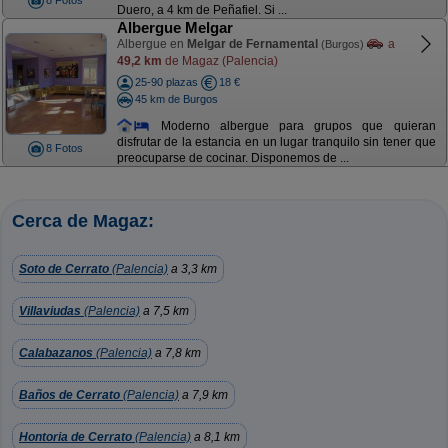
8 Fotos
Duero, a 4 km de Peñafiel. Si ...
Albergue Melgar
Albergue en
Melgar de Fernamental
a
(Burgos)
49,2 km
de Magaz (Palencia)
25-90 plazas
18 €
45 km de Burgos
Moderno albergue para grupos que quieran
disfrutar de la estancia en un lugar tranquilo sin tener que
8 Fotos
preocuparse de cocinar. Disponemos de ...
Cerca de Magaz:
Soto de Cerrato
(Palencia)
a 3,3 km
Villaviudas
(Palencia)
a 7,5 km
Calabazanos
(Palencia)
a 7,8 km
Baños de Cerrato
(Palencia)
a 7,9 km
Hontoria de Cerrato
(Palencia)
a 8,1 km