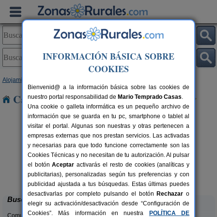
INFORMACIÓN BÁSICA SOBRE
COOKIES
Alojamientos
>
Castilla y León
>
Palencia
> Magaz
Bienvenid@ a la información básica sobre las cookies de
Casas Rurales cerca de Magaz
nuestro portal responsabilidad de
Mario Temprado Casas
.
Una cookie o galleta informática es un pequeño archivo de
información que se guarda en tu pc, smartphone o tablet al
visitar el portal. Algunas son nuestras y otras pertenecen a
empresas externas que nos prestan servicios. Las activadas
y necesarias para que todo funcione correctamente son las
Cookies Técnicas y no necesitan de tu autorización. Al pulsar
el botón
Aceptar
activarás el resto de cookies (analíticas y
Casa Calderón
rs.
10+1 pers.
publicitarias), personalizadas según tus preferencias y con
 €
30 €
Brañosera (Palencia)
desde
publicidad ajustada a tus búsquedas. Estas últimas puedes
desactivarlas por completo pulsando el botón
Rechazar
o
Buscar
elegir su activación/desactivación desde “Configuración de
Cookies”. Más información en nuestra
POLÍTICA DE
Comunidades: