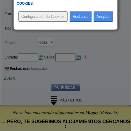
COOKIES
.
Provincias/Islas:
Tipo alquiler:
Plazas:
X
Entrada:
Salida:
Fechas más buscadas
pueblo:
MÁS FILTROS
No se han encontrado alojamientos en
Magaz
(Palencia)
... PERO, TE SUGERIMOS ALOJAMIENTOS CERCANOS
: