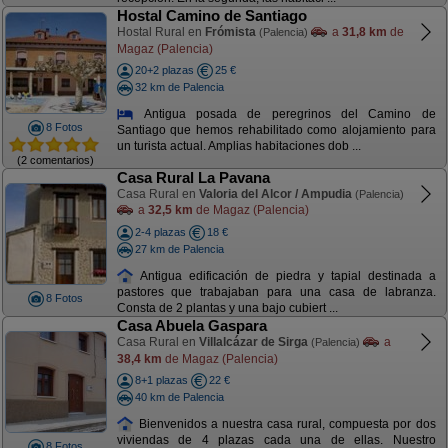
Hostal Camino de Santiago
Hostal Rural en
Frómista
a
31,8 km
de
(Palencia)
Magaz (Palencia)
20+2 plazas
25 €
32 km de Palencia
Antigua posada de peregrinos del Camino de
8 Fotos
Santiago que hemos rehabilitado como alojamiento para
un turista actual. Amplias habitaciones dob ...
(2 comentarios)
Casa Rural La Pavana
Casa Rural en
Valoria del Alcor / Ampudia
(Palencia)
a
32,5 km
de Magaz (Palencia)
2-4 plazas
18 €
27 km de Palencia
Antigua edificación de piedra y tapial destinada a
pastores que trabajaban para una casa de labranza.
8 Fotos
Consta de 2 plantas y una bajo cubiert ...
Casa Abuela Gaspara
Casa Rural en
Villalcázar de Sirga
a
(Palencia)
38,4 km
de Magaz (Palencia)
8+1 plazas
22 €
40 km de Palencia
Bienvenidos a nuestra casa rural, compuesta por dos
viviendas de 4 plazas cada una de ellas. Nuestro
8 Fotos