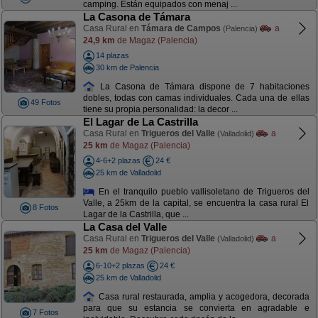
camping. Están equipados con menaj ...
La Casona de Támara
Casa Rural en
Támara de Campos
a
(Palencia)
24,9 km
de Magaz (Palencia)
14 plazas
30 km de Palencia
La Casona de Támara dispone de 7 habitaciones
dobles, todas con camas individuales. Cada una de ellas
49 Fotos
tiene su propia personalidad: la decor ...
El Lagar de La Castrilla
Casa Rural en
Trigueros del Valle
a
(Valladolid)
25 km
de Magaz (Palencia)
4-6+2 plazas
24 €
25 km de Valladolid
En el tranquilo pueblo vallisoletano de Trigueros del
Valle, a 25km de la capital, se encuentra la casa rural El
8 Fotos
Lagar de la Castrilla, que ...
La Casa del Valle
Casa Rural en
Trigueros del Valle
a
(Valladolid)
25 km
de Magaz (Palencia)
6-10+2 plazas
24 €
25 km de Valladolid
Casa rural restaurada, amplia y acogedora, decorada
para que su estancia se convierta en agradable e
7 Fotos