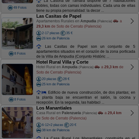
La Casona de Támara dispone de 7 habitaciones
dobles, todas con camas individuales. Cada una de ellas
49 Fotos
tiene su propia personalidad: la decor ...
Las Casitas de Papel
Apartamentos Rurales en
Ampudia
a
(Palencia)
29,3 km
de Soto de Cerrato (Palencia)
2-17 plazas
35 €
26 km de Palencia
Las Casitas de Papel son un conjunto de 5
apartamentos situados en el corazón de la zona porticada
8 Fotos
de la Villa de Ampudia (Conjunto Históric ...
Hotel Rural Villa y Corte
Hotel Rural en
Ampudia
a
29,3 km
de
(Palencia)
Soto de Cerrato (Palencia)
20 plazas
28 €
25 km de Palencia
Edificio de nueva construcción, de dos plantas; en
la planta baja se encuentran el salón, la cocina y
8 Fotos
recepción. En la segunda, las habitaci ...
Los Manantiales
Casa Rural en
Palenzuela
a
29,4 km
(Palencia)
de Soto de Cerrato (Palencia)
6-12+2 plazas
20 €
38 km de Palencia
La Casa Rural Los Manantiales, construida en el