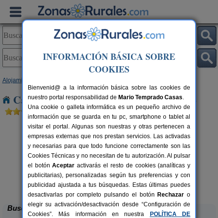
INFORMACIÓN BÁSICA SOBRE
COOKIES
Alojamientos
>
Castilla y León
>
Palencia
> Soto de Cerrato
Bienvenid@ a la información básica sobre las cookies de
Casas Rurales cerca de Soto de Cerrato
nuestro portal responsabilidad de
Mario Temprado Casas
.
Una cookie o galleta informática es un pequeño archivo de
información que se guarda en tu pc, smartphone o tablet al
visitar el portal. Algunas son nuestras y otras pertenecen a
empresas externas que nos prestan servicios. Las activadas
y necesarias para que todo funcione correctamente son las
Cookies Técnicas y no necesitan de tu autorización. Al pulsar
el botón
Aceptar
activarás el resto de cookies (analíticas y
publicitarias), personalizadas según tus preferencias y con
Casa Calderón II
rs.
10+1 pers.
 €
30 €
publicidad ajustada a tus búsquedas. Estas últimas puedes
Brañosera (Palencia)
desde
desactivarlas por completo pulsando el botón
Rechazar
o
elegir su activación/desactivación desde “Configuración de
Buscar
Cookies”. Más información en nuestra
POLÍTICA DE