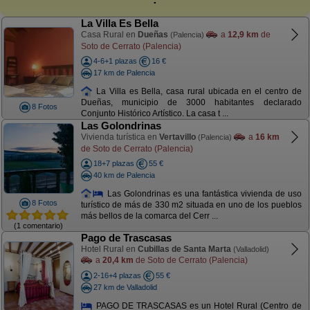
La Villa Es Bella
Casa Rural en
Dueñas
a
12,9 km
de
(Palencia)
Soto de Cerrato (Palencia)
4-6+1 plazas
16 €
17 km de Palencia
La Villa es Bella, casa rural ubicada en el centro de
Dueñas, municipio de 3000 habitantes declarado
8 Fotos
Conjunto Histórico Artístico. La casa t ...
Las Golondrinas
Vivienda turística en
Vertavillo
a
16 km
(Palencia)
de Soto de Cerrato (Palencia)
18+7 plazas
55 €
40 km de Palencia
Las Golondrinas es una fantástica vivienda de uso
8 Fotos
turístico de más de 330 m2 situada en uno de los pueblos
más bellos de la comarca del Cerr ...
(1 comentario)
Pago de Trascasas
Hotel Rural en
Cubillas de Santa Marta
(Valladolid)
a
20,4 km
de Soto de Cerrato (Palencia)
2-16+4 plazas
55 €
27 km de Valladolid
PAGO DE TRASCASAS es un Hotel Rural (Centro de