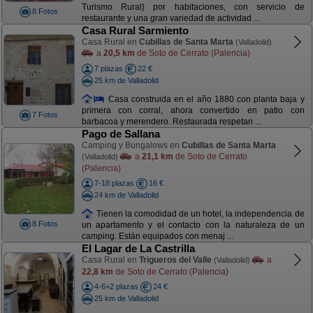
Turismo Rural) por habitaciones, con servicio de
8 Fotos
restaurante y una gran variedad de actividad ...
Casa Rural Sarmiento
Casa Rural en
Cubillas de Santa Marta
(Valladolid)
a
20,5 km
de Soto de Cerrato (Palencia)
7 plazas
22 €
25 km de Valladolid
Casa construida en el año 1880 con planta baja y
primera con corral, ahora convertido en patio con
7 Fotos
barbacoa y merendero. Restaurada respetan ...
Pago de Sallana
Camping y Bungalows en
Cubillas de Santa Marta
a
21,1 km
de Soto de Cerrato
(Valladolid)
(Palencia)
7-18 plazas
16 €
24 km de Valladolid
Tienen la comodidad de un hotel, la independencia de
8 Fotos
un apartamento y el contacto con la naturaleza de un
camping. Están equipados con menaj ...
El Lagar de La Castrilla
Casa Rural en
Trigueros del Valle
a
(Valladolid)
22,8 km
de Soto de Cerrato (Palencia)
4-6+2 plazas
24 €
25 km de Valladolid