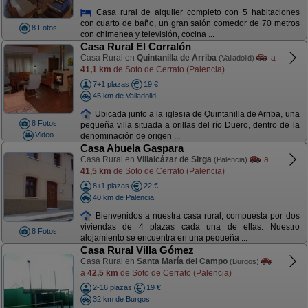
Casa rural de alquiler completo con 5 habitaciones
con cuarto de baño, un gran salón comedor de 70 metros
8 Fotos
con chimenea y televisión, cocina ...
Casa Rural El Corralón
Casa Rural en
Quintanilla de Arriba
a
(Valladolid)
41,1 km
de Soto de Cerrato (Palencia)
7+1 plazas
19 €
45 km de Valladolid
Ubicada junto a la iglesia de Quintanilla de Arriba, una
8 Fotos
pequeña villa situada a orillas del río Duero, dentro de la
Video
denominación de origen ...
Casa Abuela Gaspara
Casa Rural en
Villalcázar de Sirga
a
(Palencia)
41,5 km
de Soto de Cerrato (Palencia)
8+1 plazas
22 €
40 km de Palencia
Bienvenidos a nuestra casa rural, compuesta por dos
viviendas de 4 plazas cada una de ellas. Nuestro
8 Fotos
alojamiento se encuentra en una pequeña ...
Casa Rural Villa Gómez
Casa Rural en
Santa María del Campo
(Burgos)
a
42,5 km
de Soto de Cerrato (Palencia)
2-16 plazas
19 €
32 km de Burgos