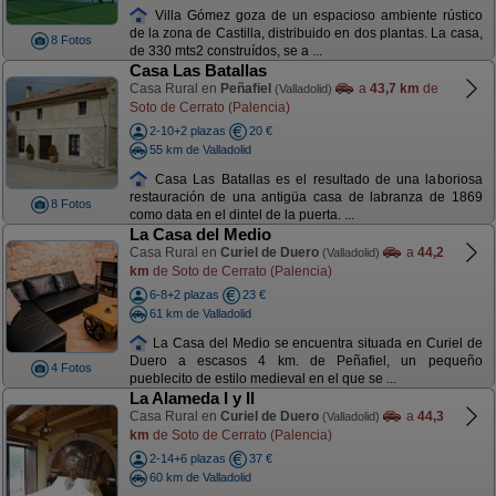
Villa Gómez goza de un espacioso ambiente rústico
de la zona de Castilla, distribuido en dos plantas. La casa,
8 Fotos
de 330 mts2 construídos, se a ...
Casa Las Batallas
Casa Rural en
Peñafiel
a
43,7 km
de
(Valladolid)
Soto de Cerrato (Palencia)
2-10+2 plazas
20 €
55 km de Valladolid
Casa Las Batallas es el resultado de una laboriosa
restauración de una antigüa casa de labranza de 1869
8 Fotos
como data en el dintel de la puerta. ...
La Casa del Medio
Casa Rural en
Curiel de Duero
a
44,2
(Valladolid)
km
de Soto de Cerrato (Palencia)
6-8+2 plazas
23 €
61 km de Valladolid
La Casa del Medio se encuentra situada en Curiel de
Duero a escasos 4 km. de Peñafiel, un pequeño
4 Fotos
pueblecito de estilo medieval en el que se ...
La Alameda I y II
Casa Rural en
Curiel de Duero
a
44,3
(Valladolid)
km
de Soto de Cerrato (Palencia)
2-14+6 plazas
37 €
60 km de Valladolid