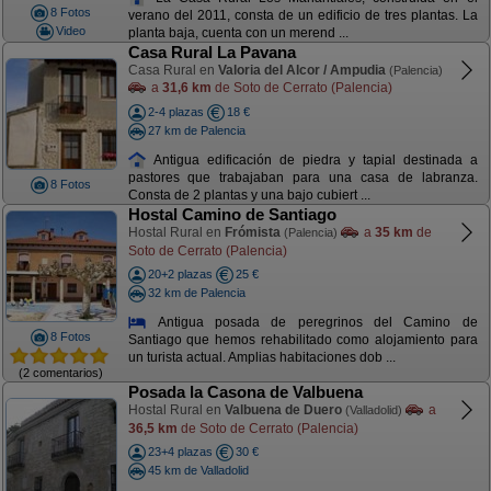
8 Fotos
verano del 2011, consta de un edificio de tres plantas. La
Video
planta baja, cuenta con un merend ...
Casa Rural La Pavana
Casa Rural en
Valoria del Alcor / Ampudia
(Palencia)
a
31,6 km
de Soto de Cerrato (Palencia)
2-4 plazas
18 €
27 km de Palencia
Antigua edificación de piedra y tapial destinada a
pastores que trabajaban para una casa de labranza.
8 Fotos
Consta de 2 plantas y una bajo cubiert ...
Hostal Camino de Santiago
Hostal Rural en
Frómista
a
35 km
de
(Palencia)
Soto de Cerrato (Palencia)
20+2 plazas
25 €
32 km de Palencia
Antigua posada de peregrinos del Camino de
8 Fotos
Santiago que hemos rehabilitado como alojamiento para
un turista actual. Amplias habitaciones dob ...
(2 comentarios)
Posada la Casona de Valbuena
Hostal Rural en
Valbuena de Duero
a
(Valladolid)
36,5 km
de Soto de Cerrato (Palencia)
23+4 plazas
30 €
45 km de Valladolid