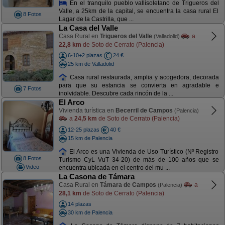
En el tranquilo pueblo vallisoletano de Trigueros del
Valle, a 25km de la capital, se encuentra la casa rural El
8 Fotos
Lagar de la Castrilla, que ...
La Casa del Valle
Casa Rural en
Trigueros del Valle
a
(Valladolid)
22,8 km
de Soto de Cerrato (Palencia)
6-10+2 plazas
24 €
25 km de Valladolid
Casa rural restaurada, amplia y acogedora, decorada
para que su estancia se convierta en agradable e
7 Fotos
inolvidable. Descubre cada rincón de la ...
El Arco
Vivienda turística en
Becerril de Campos
(Palencia)
a
24,5 km
de Soto de Cerrato (Palencia)
12-25 plazas
40 €
15 km de Palencia
El Arco es una Vivienda de Uso Turístico (Nº Registro
8 Fotos
Turismo CyL VuT 34-20) de más de 100 años que se
Video
encuentra ubicada en el centro del mu ...
La Casona de Támara
Casa Rural en
Támara de Campos
a
(Palencia)
28,1 km
de Soto de Cerrato (Palencia)
14 plazas
30 km de Palencia