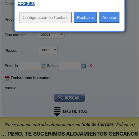
COOKIES
.
Comunidades:
Provincias/Islas:
Tipo alquiler:
Plazas:
X
Entrada:
Salida:
Fechas más buscadas
pueblo:
MÁS FILTROS
No se han encontrado alojamientos en
Soto de Cerrato
(Palencia)
... PERO, TE SUGERIMOS ALOJAMIENTOS CERCANOS
: