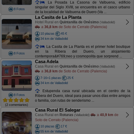
La Posada La Casona de Valbuena, edificio
singular del Siglo XVIII, se encuentra en el casco urbano
8 Fotos
de la localidad de Valbuena de Duero (Va ...
La Casita de La Planta
Hotel Rural en
Quintanilla de Onésimo
(Valladolid)
a
36,8 km
de Soto de Cerrato (Palencia)
10 plazas
45 €
34 km de Valladolid
La Casita de La Planta es el primer hotel boutique
en la Ribera del Duero, un alojamiento
8 Fotos
contempora&#769;neo y cosmopolita que sorprend ...
Casa Adela
Casa Rural en
Quintanilla de Onésimo
(Valladolid)
a
36,8 km
de Soto de Cerrato (Palencia)
7-16+1 plazas
25 €
34 km de Valladolid
Estupenda casa rural ubicada en el centro de la
8 Fotos
Ribera del Duero, ideal para pasar unos días entre amigos
o familia, con rutas de senderismo ...
(2 comentarios)
Casa Rural El Salegar
Casa Rural en
Roturas
a
40,9 km
de
(Valladolid)
Soto de Cerrato (Palencia)
10 plazas
17 €
55 km de Valladolid