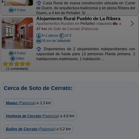
Casa Rural de nueva construcción ubicada en Curiel
de Duero, de arquitectura tradicional y en plena Ribera del
8 Fotos
Duero, a 4 km de Peñafiel. Si ...
Alojamiento Rural Pueblo de La Ribera
Apartamentos Rurales en
Peñafiel
a
(Valladolid)
47 km
de Soto de Cerrato (Palencia)
6+1 plazas
22 €
55 km de Valladolid
Disponemos de 2 alojamientos independientes con
8 Fotos
capacidad de hasta para 13 personas Planta primera: 2
Video
habitaciones matrimonio, 1 habitación ...
(1 comentario)
Cerca de Soto de Cerrato:
Magaz
(Palencia)
a 3,3 km
Hontoria de Cerrato
(Palencia)
a 4,8 km
Baños de Cerrato
(Palencia)
a 5,2 km