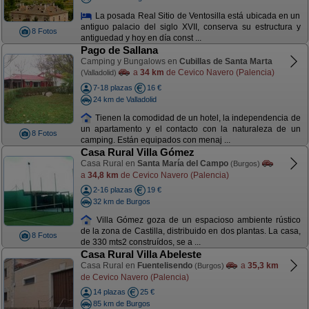
La posada Real Sitio de Ventosilla está ubicada en un
antiguo palacio del siglo XVII, conserva su estructura y
8 Fotos
antiguedad y hoy en día const ...
Pago de Sallana
Camping y Bungalows en
Cubillas de Santa Marta
a
34 km
de Cevico Navero (Palencia)
(Valladolid)
7-18 plazas
16 €
24 km de Valladolid
Tienen la comodidad de un hotel, la independencia de
un apartamento y el contacto con la naturaleza de un
8 Fotos
camping. Están equipados con menaj ...
Casa Rural Villa Gómez
Casa Rural en
Santa María del Campo
(Burgos)
a
34,8 km
de Cevico Navero (Palencia)
2-16 plazas
19 €
32 km de Burgos
Villa Gómez goza de un espacioso ambiente rústico
de la zona de Castilla, distribuido en dos plantas. La casa,
8 Fotos
de 330 mts2 construídos, se a ...
Casa Rural Villa Abeleste
Casa Rural en
Fuentelisendo
a
35,3 km
(Burgos)
de Cevico Navero (Palencia)
14 plazas
25 €
85 km de Burgos