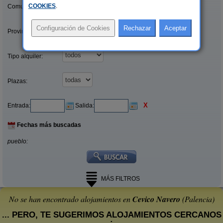
COOKIES
.
Comunidades:
Provincias/Islas:
Tipo alquiler:
Plazas:
X
Entrada:
Salida:
Fechas más buscadas
pueblo:
MÁS FILTROS
No se han encontrado alojamientos en
Cevico Navero
(Palencia)
... PERO, TE SUGERIMOS ALOJAMIENTOS CERCANOS
: