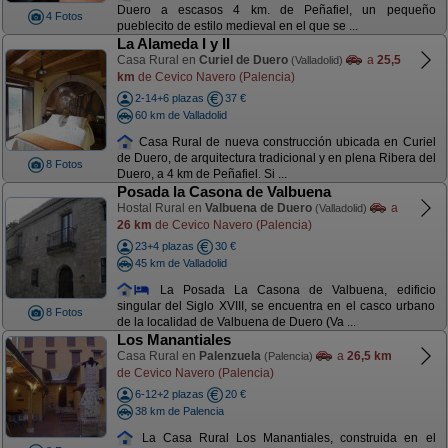
Duero a escasos 4 km. de Peñafiel, un pequeño
4 Fotos
pueblecito de estilo medieval en el que se ...
La Alameda I y II
Casa Rural en
Curiel de Duero
a
25,5
(Valladolid)
km
de Cevico Navero (Palencia)
2-14+6 plazas
37 €
60 km de Valladolid
Casa Rural de nueva construcción ubicada en Curiel
de Duero, de arquitectura tradicional y en plena Ribera del
8 Fotos
Duero, a 4 km de Peñafiel. Si ...
Posada la Casona de Valbuena
Hostal Rural en
Valbuena de Duero
a
(Valladolid)
26 km
de Cevico Navero (Palencia)
23+4 plazas
30 €
45 km de Valladolid
La Posada La Casona de Valbuena, edificio
singular del Siglo XVIII, se encuentra en el casco urbano
8 Fotos
de la localidad de Valbuena de Duero (Va ...
Los Manantiales
Casa Rural en
Palenzuela
a
26,5 km
(Palencia)
de Cevico Navero (Palencia)
6-12+2 plazas
20 €
38 km de Palencia
La Casa Rural Los Manantiales, construida en el