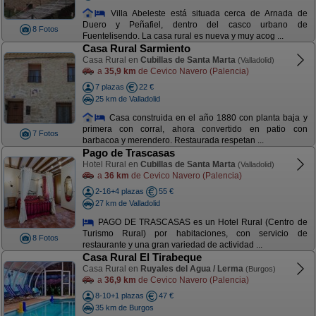
Villa Abeleste está situada cerca de Arnada de
Duero y Peñafiel, dentro del casco urbano de
8 Fotos
Fuentelisendo. La casa rural es nueva y muy acog ...
Casa Rural Sarmiento
Casa Rural en
Cubillas de Santa Marta
(Valladolid)
a
35,9 km
de Cevico Navero (Palencia)
7 plazas
22 €
25 km de Valladolid
Casa construida en el año 1880 con planta baja y
primera con corral, ahora convertido en patio con
7 Fotos
barbacoa y merendero. Restaurada respetan ...
Pago de Trascasas
Hotel Rural en
Cubillas de Santa Marta
(Valladolid)
a
36 km
de Cevico Navero (Palencia)
2-16+4 plazas
55 €
27 km de Valladolid
PAGO DE TRASCASAS es un Hotel Rural (Centro de
Turismo Rural) por habitaciones, con servicio de
8 Fotos
restaurante y una gran variedad de actividad ...
Casa Rural El Tirabeque
Casa Rural en
Ruyales del Agua / Lerma
(Burgos)
a
36,9 km
de Cevico Navero (Palencia)
8-10+1 plazas
47 €
35 km de Burgos