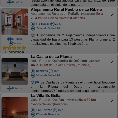
restauración de una antigüa casa de labranza de 1869
8 Fotos
como data en el dintel de la puerta. ...
Alojamiento Rural Pueblo de La Ribera
Apartamentos Rurales en
Peñafiel
a
(Valladolid)
29,4 km
de Cevico Navero (Palencia)
6+1 plazas
22 €
55 km de Valladolid
Disponemos de 2 alojamientos independientes con
8 Fotos
capacidad de hasta para 13 personas Planta primera: 2
Video
habitaciones matrimonio, 1 habitación ...
(1 comentario)
La Casita de La Planta
Hotel Rural en
Quintanilla de Onésimo
(Valladolid)
a
30 km
de Cevico Navero (Palencia)
10 plazas
45 €
34 km de Valladolid
La Casita de La Planta es el primer hotel boutique
en la Ribera del Duero, un alojamiento
8 Fotos
contempora&#769;neo y cosmopolita que sorprend ...
La Villa Es Bella
Casa Rural en
Dueñas
a
30 km
de
(Palencia)
Cevico Navero (Palencia)
4-6+1 plazas
16 €
17 km de Palencia