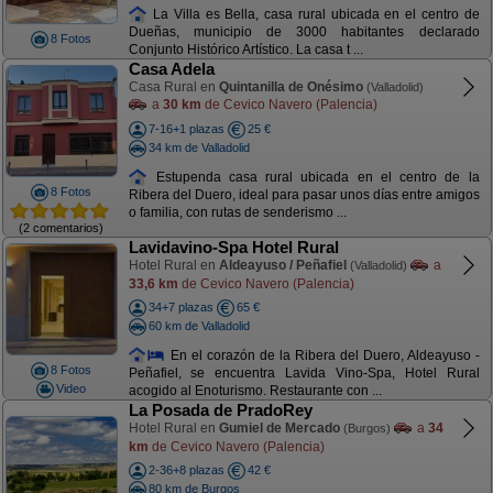
La Villa es Bella, casa rural ubicada en el centro de
Dueñas, municipio de 3000 habitantes declarado
8 Fotos
Conjunto Histórico Artístico. La casa t ...
Casa Adela
Casa Rural en
Quintanilla de Onésimo
(Valladolid)
a
30 km
de Cevico Navero (Palencia)
7-16+1 plazas
25 €
34 km de Valladolid
Estupenda casa rural ubicada en el centro de la
8 Fotos
Ribera del Duero, ideal para pasar unos días entre amigos
o familia, con rutas de senderismo ...
(2 comentarios)
Lavidavino-Spa Hotel Rural
Hotel Rural en
Aldeayuso / Peñafiel
a
(Valladolid)
33,6 km
de Cevico Navero (Palencia)
34+7 plazas
65 €
60 km de Valladolid
En el corazón de la Ribera del Duero, Aldeayuso -
8 Fotos
Peñafiel, se encuentra Lavida Vino-Spa, Hotel Rural
Video
acogido al Enoturismo. Restaurante con ...
La Posada de PradoRey
Hotel Rural en
Gumiel de Mercado
a
34
(Burgos)
km
de Cevico Navero (Palencia)
2-36+8 plazas
42 €
80 km de Burgos