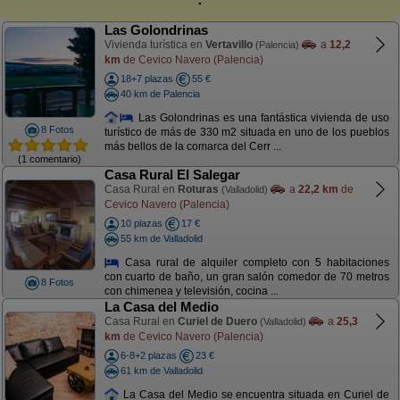
Las Golondrinas
Vivienda turística en
Vertavillo
a
12,2
(Palencia)
km
de Cevico Navero (Palencia)
18+7 plazas
55 €
40 km de Palencia
Las Golondrinas es una fantástica vivienda de uso
8 Fotos
turístico de más de 330 m2 situada en uno de los pueblos
más bellos de la comarca del Cerr ...
(1 comentario)
Casa Rural El Salegar
Casa Rural en
Roturas
a
22,2 km
de
(Valladolid)
Cevico Navero (Palencia)
10 plazas
17 €
55 km de Valladolid
Casa rural de alquiler completo con 5 habitaciones
con cuarto de baño, un gran salón comedor de 70 metros
8 Fotos
con chimenea y televisión, cocina ...
La Casa del Medio
Casa Rural en
Curiel de Duero
a
25,3
(Valladolid)
km
de Cevico Navero (Palencia)
6-8+2 plazas
23 €
61 km de Valladolid
La Casa del Medio se encuentra situada en Curiel de