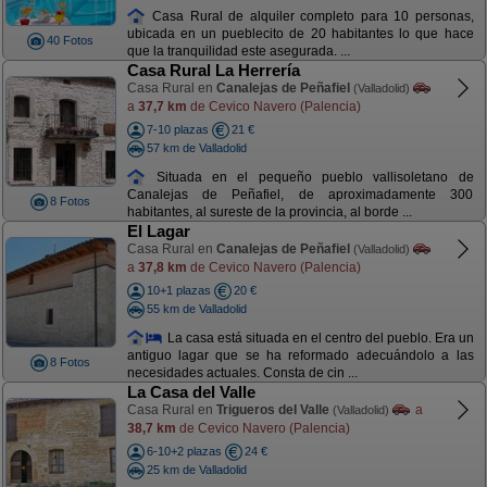
Casa Rural de alquiler completo para 10 personas,
ubicada en un pueblecito de 20 habitantes lo que hace
40 Fotos
que la tranquilidad este asegurada. ...
Casa Rural La Herrería
Casa Rural en
Canalejas de Peñafiel
(Valladolid)
a
37,7 km
de Cevico Navero (Palencia)
7-10 plazas
21 €
57 km de Valladolid
Situada en el pequeño pueblo vallisoletano de
Canalejas de Peñafiel, de aproximadamente 300
8 Fotos
habitantes, al sureste de la provincia, al borde ...
El Lagar
Casa Rural en
Canalejas de Peñafiel
(Valladolid)
a
37,8 km
de Cevico Navero (Palencia)
10+1 plazas
20 €
55 km de Valladolid
La casa está situada en el centro del pueblo. Era un
antiguo lagar que se ha reformado adecuándolo a las
8 Fotos
necesidades actuales. Consta de cin ...
La Casa del Valle
Casa Rural en
Trigueros del Valle
a
(Valladolid)
38,7 km
de Cevico Navero (Palencia)
6-10+2 plazas
24 €
25 km de Valladolid