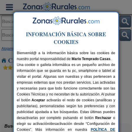
INFORMACIÓN BÁSICA SOBRE
COOKIES
Alojamientos
>
Castilla y León
>
Palencia
> Cevico Navero
Bienvenid@ a la información básica sobre las cookies de
Casas Rurales cerca de Cevico Navero
nuestro portal responsabilidad de
Mario Temprado Casas
.
Una cookie o galleta informática es un pequeño archivo de
información que se guarda en tu pc, smartphone o tablet al
visitar el portal. Algunas son nuestras y otras pertenecen a
empresas externas que nos prestan servicios. Las activadas
y necesarias para que todo funcione correctamente son las
Cookies Técnicas y no necesitan de tu autorización. Al pulsar
el botón
Aceptar
activarás el resto de cookies (analíticas y
publicitarias), personalizadas según tus preferencias y con
Casa Calderón
rs.
10+1 pers.
 €
30 €
publicidad ajustada a tus búsquedas. Estas últimas puedes
Brañosera (Palencia)
desde
desactivarlas por completo pulsando el botón
Rechazar
o
elegir su activación/desactivación desde “Configuración de
Buscar
Cookies”. Más información en nuestra
POLÍTICA DE