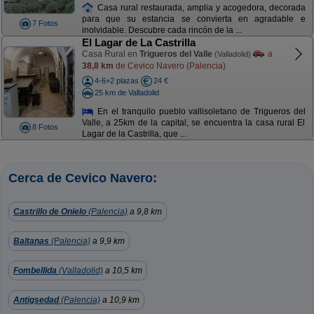
Casa rural restaurada, amplia y acogedora, decorada
para que su estancia se convierta en agradable e
7 Fotos
inolvidable. Descubre cada rincón de la ...
El Lagar de La Castrilla
Casa Rural en
Trigueros del Valle
a
(Valladolid)
38,8 km
de Cevico Navero (Palencia)
4-6+2 plazas
24 €
25 km de Valladolid
En el tranquilo pueblo vallisoletano de Trigueros del
Valle, a 25km de la capital, se encuentra la casa rural El
8 Fotos
Lagar de la Castrilla, que ...
Cerca de Cevico Navero:
Castrillo de Onielo
(Palencia)
a 9,8 km
Baltanas
(Palencia)
a 9,9 km
Fombellida
(Valladolid)
a 10,5 km
Antigsedad
(Palencia)
a 10,9 km