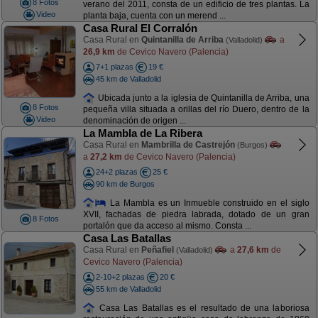
8 Fotos
verano del 2011, consta de un edificio de tres plantas. La
Video
planta baja, cuenta con un merend ...
Casa Rural El Corralón
Casa Rural en
Quintanilla de Arriba
a
(Valladolid)
26,9 km
de Cevico Navero (Palencia)
7+1 plazas
19 €
45 km de Valladolid
Ubicada junto a la iglesia de Quintanilla de Arriba, una
8 Fotos
pequeña villa situada a orillas del río Duero, dentro de la
Video
denominación de origen ...
La Mambla de La Ribera
Casa Rural en
Mambrilla de Castrejón
(Burgos)
a
27,2 km
de Cevico Navero (Palencia)
24+2 plazas
25 €
90 km de Burgos
La Mambla es un Inmueble construido en el siglo
XVII, fachadas de piedra labrada, dotado de un gran
8 Fotos
portalón que da acceso al mismo. Consta ...
Casa Las Batallas
Casa Rural en
Peñafiel
a
27,6 km
de
(Valladolid)
Cevico Navero (Palencia)
2-10+2 plazas
20 €
55 km de Valladolid
Casa Las Batallas es el resultado de una laboriosa