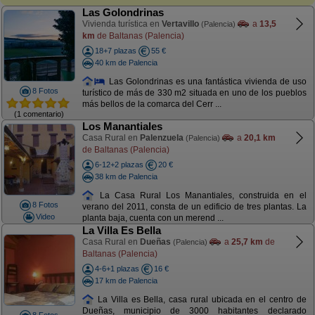
Las Golondrinas
Vivienda turística en
Vertavillo
a
13,5
(Palencia)
km
de Baltanas (Palencia)
18+7 plazas
55 €
40 km de Palencia
Las Golondrinas es una fantástica vivienda de uso
8 Fotos
turístico de más de 330 m2 situada en uno de los pueblos
más bellos de la comarca del Cerr ...
(1 comentario)
Los Manantiales
Casa Rural en
Palenzuela
a
20,1 km
(Palencia)
de Baltanas (Palencia)
6-12+2 plazas
20 €
38 km de Palencia
La Casa Rural Los Manantiales, construida en el
8 Fotos
verano del 2011, consta de un edificio de tres plantas. La
Video
planta baja, cuenta con un merend ...
La Villa Es Bella
Casa Rural en
Dueñas
a
25,7 km
de
(Palencia)
Baltanas (Palencia)
4-6+1 plazas
16 €
17 km de Palencia
La Villa es Bella, casa rural ubicada en el centro de
Dueñas, municipio de 3000 habitantes declarado