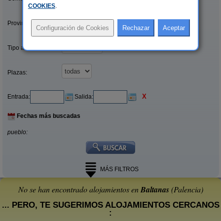
COOKIES
.
Provincias/Islas:
Tipo alquiler:
Plazas:
X
Entrada:
Salida:
Fechas más buscadas
pueblo:
MÁS FILTROS
No se han encontrado alojamientos en
Baltanas
(Palencia)
... PERO, TE SUGERIMOS ALOJAMIENTOS CERCANOS
: