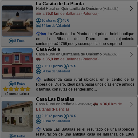
La Casita de La Planta
Hotel Rural en
Quintanilla de Onésimo
(Valladolid)
a
35,8 km
de Baltanas (Palencia)
10 plazas
45 €
34 km de Valladolid
La Casita de La Planta es el primer hotel boutique
en la Ribera del Duero, un alojamiento
8 Fotos
contempora&#769;neo y cosmopolita que sorprend ...
Casa Adela
Casa Rural en
Quintanilla de Onésimo
(Valladolid)
a
35,9 km
de Baltanas (Palencia)
7-16+1 plazas
25 €
34 km de Valladolid
Estupenda casa rural ubicada en el centro de la
8 Fotos
Ribera del Duero, ideal para pasar unos días entre amigos
o familia, con rutas de senderismo ...
(2 comentarios)
Casa Las Batallas
Casa Rural en
Peñafiel
a
36,6 km
de
(Valladolid)
Baltanas (Palencia)
2-10+2 plazas
20 €
55 km de Valladolid
Casa Las Batallas es el resultado de una laboriosa
restauración de una antigüa casa de labranza de 1869
8 Fotos