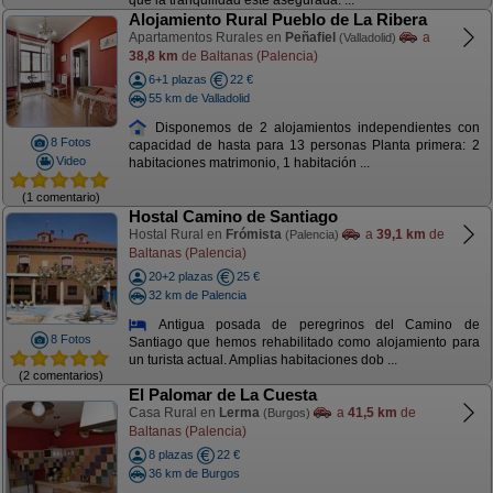
que la tranquilidad este asegurada. ...
Alojamiento Rural Pueblo de La Ribera
Apartamentos Rurales en
Peñafiel
a
(Valladolid)
38,8 km
de Baltanas (Palencia)
6+1 plazas
22 €
55 km de Valladolid
Disponemos de 2 alojamientos independientes con
8 Fotos
capacidad de hasta para 13 personas Planta primera: 2
Video
habitaciones matrimonio, 1 habitación ...
(1 comentario)
Hostal Camino de Santiago
Hostal Rural en
Frómista
a
39,1 km
de
(Palencia)
Baltanas (Palencia)
20+2 plazas
25 €
32 km de Palencia
Antigua posada de peregrinos del Camino de
8 Fotos
Santiago que hemos rehabilitado como alojamiento para
un turista actual. Amplias habitaciones dob ...
(2 comentarios)
El Palomar de La Cuesta
Casa Rural en
Lerma
a
41,5 km
de
(Burgos)
Baltanas (Palencia)
8 plazas
22 €
36 km de Burgos