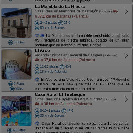
como data en el dintel de la puerta. ...
La Mambla de La Ribera
Casa Rural en
Mambrilla de Castrejón
(Burgos)
a
37,1 km
de Baltanas (Palencia)
24+2 plazas
25 €
90 km de Burgos
La Mambla es un Inmueble construido en el siglo
XVII, fachadas de piedra labrada, dotado de un gran
8 Fotos
portalón que da acceso al mismo. Consta ...
El Arco
Vivienda turística en
Becerril de Campos
(Palencia)
a
37,8 km
de Baltanas (Palencia)
12-25 plazas
40 €
15 km de Palencia
El Arco es una Vivienda de Uso Turístico (Nº Registro
8 Fotos
Turismo CyL VuT 34-20) de más de 100 años que se
Video
encuentra ubicada en el centro del mu ...
Casa Rural El Tirabeque
Casa Rural en
Ruyales del Agua / Lerma
(Burgos)
a
38 km
de Baltanas (Palencia)
8-10+1 plazas
47 €
35 km de Burgos
Casa Rural de alquiler completo para 10 personas,
ubicada en un pueblecito de 20 habitantes lo que hace
40 Fotos