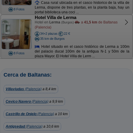
Casa rural ubicada en el casco historico de la villa de
Lerma, dispone de tres plantas, en la planta baja, hay un
8 Fotos
portal biblioteca una coci ...
Hotel Villa de Lerma
Hotel en
Lerma
a
41,5 km
de Baltanas
(Burgos)
(Palencia)
34+2 plazas
22 €
35 km de Burgos
Hotel situado en el casco histórico de Lerma a 100m
del palacio ducal 100m de la antigua N-1 y 50m de la
8 Fotos
plaza Mayor. El Hotel Villa de Lerm ...
Cerca de Baltanas:
Villaviudas
(Palencia)
a 8,4 km
Cevico Navero
(Palencia)
a 9,9 km
Castrillo de Onielo
(Palencia)
a 10 km
Antigsedad
(Palencia)
a 10,6 km