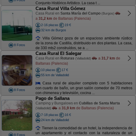
8 Fotos
Conjunto Histórico Artístico. La casa t ...
Casa Rural Villa Gómez
Casa Rural en
Santa María del Campo
(Burgos)
a
31,2 km
de Baltanas (Palencia)
2-16 plazas
19 €
32 km de Burgos
Villa Gómez goza de un espacioso ambiente rústico
de la zona de Castilla, distribuido en dos plantas. La casa,
8 Fotos
de 330 mts2 construídos, se a ...
Casa Rural El Salegar
Casa Rural en
Roturas
a
31,7 km
de
(Valladolid)
Baltanas (Palencia)
10 plazas
17 €
55 km de Valladolid
Casa rural de alquiler completo con 5 habitaciones
con cuarto de baño, un gran salón comedor de 70 metros
8 Fotos
con chimenea y televisión, cocina ...
Pago de Sallana
Camping y Bungalows en
Cubillas de Santa Marta
a
31,9 km
de Baltanas (Palencia)
(Valladolid)
7-18 plazas
16 €
24 km de Valladolid
Tienen la comodidad de un hotel, la independencia de
un apartamento y el contacto con la naturaleza de un
8 Fotos