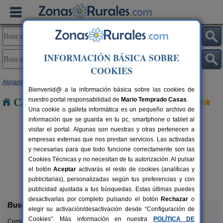
INFORMACIÓN BÁSICA SOBRE
COOKIES
Alojamientos
>
Castilla y León
>
Palencia
> Baltanas
Bienvenid@ a la información básica sobre las cookies de
Casas Rurales cerca de Baltanas
nuestro portal responsabilidad de
Mario Temprado Casas
.
Una cookie o galleta informática es un pequeño archivo de
información que se guarda en tu pc, smartphone o tablet al
visitar el portal. Algunas son nuestras y otras pertenecen a
empresas externas que nos prestan servicios. Las activadas
y necesarias para que todo funcione correctamente son las
Cookies Técnicas y no necesitan de tu autorización. Al pulsar
el botón
Aceptar
activarás el resto de cookies (analíticas y
Casa Calderón
rs.
10+1 pers.
publicitarias), personalizadas según tus preferencias y con
 €
30 €
Brañosera (Palencia)
desde
publicidad ajustada a tus búsquedas. Estas últimas puedes
desactivarlas por completo pulsando el botón
Rechazar
o
Buscar
elegir su activación/desactivación desde “Configuración de
Cookies”. Más información en nuestra
POLÍTICA DE
Comunidades: