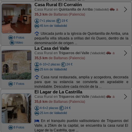
Casa Rural El Corralón
Casa Rural en
Quintanilla de Arriba
a
(Valladolid)
35,3 km
de Baltanas (Palencia)
7+1 plazas
19 €
45 km de Valladolid
Ubicada junto a la iglesia de Quintanilla de Arriba, una
8 Fotos
pequeña villa situada a orillas del río Duero, dentro de la
Video
denominación de origen ...
La Casa del Valle
Casa Rural en
Trigueros del Valle
a
(Valladolid)
35,5 km
de Baltanas (Palencia)
6-10+2 plazas
24 €
25 km de Valladolid
Casa rural restaurada, amplia y acogedora, decorada
para que su estancia se convierta en agradable e
7 Fotos
inolvidable. Descubre cada rincón de la ...
El Lagar de La Castrilla
Casa Rural en
Trigueros del Valle
a
(Valladolid)
35,6 km
de Baltanas (Palencia)
4-6+2 plazas
24 €
25 km de Valladolid
En el tranquilo pueblo vallisoletano de Trigueros del
Valle, a 25km de la capital, se encuentra la casa rural El
8 Fotos
Lagar de la Castrilla, que ...