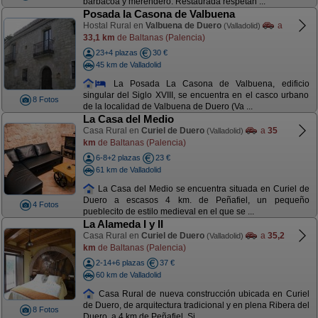
barbacoa y merendero. Restaurada respetan ...
Posada la Casona de Valbuena
Hostal Rural en
Valbuena de Duero
a
(Valladolid)
33,1 km
de Baltanas (Palencia)
23+4 plazas
30 €
45 km de Valladolid
La Posada La Casona de Valbuena, edificio
singular del Siglo XVIII, se encuentra en el casco urbano
8 Fotos
de la localidad de Valbuena de Duero (Va ...
La Casa del Medio
Casa Rural en
Curiel de Duero
a
35
(Valladolid)
km
de Baltanas (Palencia)
6-8+2 plazas
23 €
61 km de Valladolid
La Casa del Medio se encuentra situada en Curiel de
Duero a escasos 4 km. de Peñafiel, un pequeño
4 Fotos
pueblecito de estilo medieval en el que se ...
La Alameda I y II
Casa Rural en
Curiel de Duero
a
35,2
(Valladolid)
km
de Baltanas (Palencia)
2-14+6 plazas
37 €
60 km de Valladolid
Casa Rural de nueva construcción ubicada en Curiel
de Duero, de arquitectura tradicional y en plena Ribera del
8 Fotos
Duero, a 4 km de Peñafiel. Si ...