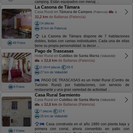
camping. Están equipados con menaj ...
La Casona de Támara
Casa Rural en
Támara de Campos
a
(Palencia)
32,2 km
de Baltanas (Palencia)
14 plazas
30 km de Palencia
La Casona de Támara dispone de 7 habitaciones
dobles, todas con camas individuales. Cada una de ellas
49 Fotos
tiene su propia personalidad: la decor ...
Pago de Trascasas
Hotel Rural en
Cubillas de Santa Marta
(Valladolid)
a
32,8 km
de Baltanas (Palencia)
2-16+4 plazas
55 €
27 km de Valladolid
PAGO DE TRASCASAS es un Hotel Rural (Centro de
Turismo Rural) por habitaciones, con servicio de
8 Fotos
restaurante y una gran variedad de actividad ...
Casa Rural Sarmiento
Casa Rural en
Cubillas de Santa Marta
(Valladolid)
a
32,8 km
de Baltanas (Palencia)
7 plazas
22 €
25 km de Valladolid
Casa construida en el año 1880 con planta baja y
primera con corral, ahora convertido en patio con
7 Fotos