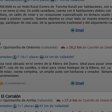
CASAS es un Hotel Rural (Centro de Turismo Rural) por habitaciones, con se
s en torno al vino. En estilo castellano, cuenta con 8 habitaciones dobles co
icultura, un salón de estar y un restaurante especializado en lechazo asa
cional y postres caseros. Nuestro objetivo es crear todo un mundo entorno al 
a, participar de una cata, de la gastronomía tradicional y del alojamiento rur
Email
a
en
Quintanilla de Onésimo
(Valladolid)
a
26,2 km
de Castrillo de Onie
completo
7-16+1 plazas
34 km de Valladolid
sa rural ubicada en el centro de la Ribera del Duero, ideal para pasar unos
BTT, ruta de los castillos, o ideal para visitar bodegas de la Ribera, ect. L
 de estar, cocina completa, un amplio patio con barbacoa y cenador. llaman
 promociones.
Email
(2 comentarios)
 El Corralón
en
Quintanilla de Arriba
(Valladolid)
a
27,4 km
de Castrillo de Onielo (
completo
7+1 plazas
45 km de Valladolid