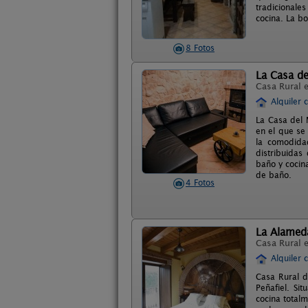
tradicionale
cocina. La b
8 Fotos
La Casa de
Casa Rural 
Alquiler 
La Casa del 
en el que se
la comodida
distribuidas
baño y cocin
de baño.
4 Fotos
La Alameda 
Casa Rural 
Alquiler 
Casa Rural d
Peñafiel. Si
cocina total