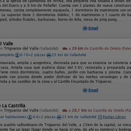
 a la iglesia de Quintanilla de Arriba, una pequeña villa situada a orillas 
a del Duero y a 9 km de Peñafiel. Cuenta con 2 plantas de nueva construcci
imenea, cocina completamente equipada, 1 dormitorio de matrimonio con u
 La superior tiene 2 dormitorios dobles, 1 de matrimonio y 1 cuarto de 
sped, árboles frutales, barbacoas, horno de leña, mesa de ping pong, …
Email
l Valle
en
Trigueros del Valle
(Valladolid)
a
29 km
de Castrillo de Onielo (Pale
completo
6-10+2 plazas
25 km de Valladolid
estaurada, amplia y acogedora, decorada para que su estancia se convierta 
 casa. Amplia casa que pudiera datar del S XV, resturada y preparada pa
 Tiene cinco dormitorios, cuatro baños, jardín con barbacoa y piscina. Co
rande con piscina donde poder disfrutar de las noches veraniegas y de 
isita a los castillos de la zona y al Castillo Encantado de Trigueros.
Email
 La Castrilla
en
Trigueros del Valle
(Valladolid)
a
29,1 km
de Castrillo de Onielo (Pa
por habitaciones
4-6+2 plazas
25 km de Valladolid
Fechas Libres
lo pueblo vallisoletano de Trigueros del Valle, a 25km de la capital, se encue
mente fue un lagar (lugar donde se hacia el vino, de ahí su nombre) y bodeg