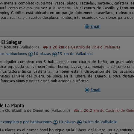
n menaje completo (cubiertos, vasos, platos, cazuelas, sartenes, cafetera, sa
ará como mínimo una vez a la semana. En el centro de Castilla y León mu
mping Cubillas está ubicado en un paraje típicamente castellano, rodeado de
 para realizar, en cortos desplazamientos, interesantes excursiones para desc
Email
 El Salegar
en
Roturas
(Valladolid)
a
26 km
de Castrillo de Onielo (Palencia)
por habitaciones
10 plazas
55 km de Valladolid
de alquiler completo con 5 habitaciones con cuarto de baño, un gran sa
cocina equipada con vitrocerámica, horno, lavavajillas, menaje,... así como 
encantadora típica castellana. También está a disposición de los usua
 vistas al valle del Duero. Se ubica en la Ribera del Duero, a poca dista
famosos vinos y visitar estas poblaciones históricas.
Email
de La Planta
 en
Quintanilla de Onésimo
(Valladolid)
a
26,2 km
de Castrillo de Onie
er completo y por habitaciones
10 plazas
34 km de Valladolid
 La Planta es el primer hotel boutique en la Ribera del Duero, un alojamie