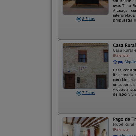
sorprende en
uvas Tinto F
Arzuaga, co
interpretad
8 Fotos
propuestas or
Casa Rural
Casa Rural 
(Palencia)
Alquil
Casa constr
Restaurada r
con chimenea
un superfici
y otras anti
7 Fotos
de latex y vi
Pago de T
Hotel Rural
(Palencia)
Alquiler 