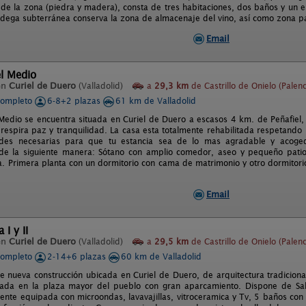
s de la zona (piedra y madera), consta de tres habitaciones, dos baños y un
odega subterránea conserva la zona de almacenaje del vino, así como zona 
Email
l Medio
en
Curiel de Duero
(Valladolid)
a
29,3 km
de Castrillo de Onielo (Palenc
completo
6-8+2 plazas
61 km de Valladolid
Medio se encuentra situada en Curiel de Duero a escasos 4 km. de Peñafiel,
 respira paz y tranquilidad. La casa esta totalmente rehabilitada respetando 
des necesarias para que tu estancia sea de lo mas agradable y acoged
 de la siguiente manera: Sótano con amplio comedor, aseo y pequeño patio.
a. Primera planta con un dormitorio con cama de matrimonio y otro dormitori
Email
I y II
en
Curiel de Duero
(Valladolid)
a
29,5 km
de Castrillo de Onielo (Palenc
completo
2-14+6 plazas
60 km de Valladolid
e nueva construcción ubicada en Curiel de Duero, de arquitectura tradicion
tuada en la plaza mayor del pueblo con gran aparcamiento. Dispone de Sa
mente equipada con microondas, lavavajillas, vitroceramica y Tv, 5 baños co