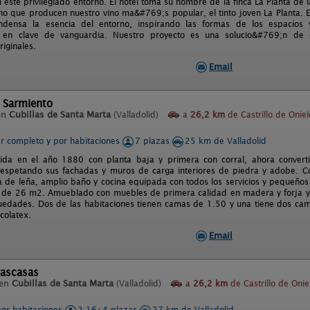
 este privilegiado entorno. El hotel toma su nombre de la finca La Planta de
ino que producen nuestro vino ma&#769;s popular, el tinto joven La Planta.
ndensa la esencia del entorno, inspirando las formas de los espacios 
a en clave de vanguardia. Nuestro proyecto es una solucio&#769;n de
iginales.
Email
 Sarmiento
en
Cubillas de Santa Marta
(Valladolid)
a
26,2 km
de Castrillo de Oniel
er completo y por habitaciones
7 plazas
25 km de Valladolid
uida en el año 1880 con planta baja y primera con corral, ahora conver
espetando sus fachadas y muros de carga interiores de piedra y adobe. Co
 de leña, amplio baño y cocina equipada con todos los servicios y pequeños 
e de 26 m2. Amueblado con muebles de primera calidad en madera y forja y
guedades. Dos de las habitaciones tienen camas de 1.50 y una tiene dos ca
scolatex.
Email
rascasas
 en
Cubillas de Santa Marta
(Valladolid)
a
26,2 km
de Castrillo de Onie
por habitaciones
2-16+4 plazas
27 km de Valladolid