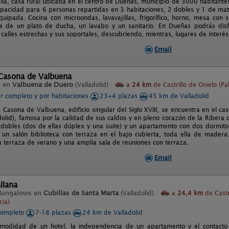
ella, casa rural ubicada en el centro de Dueñas, municipio de 3000 habitantes
apacidad para 6 personas repartidas en 3 habitaciones, 2 dobles y 1 de mat
quipada. Cocina con microondas, lavavajillas, frigorífico, horno, mesa con s
 de un plato de ducha, un lavabo y un sanitario. En Dueñas podrás disfru
alles estrechas y sus soportales, descubriendo, mientras, lugares de interés 
Email
 Casona de Valbuena
l en
Valbuena de Duero
(Valladolid)
a
24 km
de Castrillo de Onielo (Pa
er completo y por habitaciones
23+4 plazas
45 km de Valladolid
 Casona de Valbuena, edificio singular del Siglo XVIII, se encuentra en el c
dolid), famosa por la calidad de sus caldos y en pleno corazón de la Ribera
 dobles (dos de ellas dúplex y una suite) y un apartamento con dos dormit
n salón biblioteca con terraza en el bajo cubierta, toda ella de madera
na terraza de verano y una amplia sala de reuniones con terraza.
Email
llana
Bungalows en
Cubillas de Santa Marta
(Valladolid)
a
24,4 km
de Castr
cia)
completo
7-18 plazas
24 km de Valladolid
omodidad de un hotel, la independencia de un apartamento y el contacto