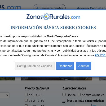
Anúnciate gratis
Acceso Propietar
Busca por pueblo
INFORMACIÓN BÁSICA SOBRE COOKIES
strillo de Onielo
e Castrillo de Onielo
de nuestro portal responsabilidad de
Mario Temprado Casas
.
o de información que se guarda en tu pc, smartphone o tablet al visitar el port
ecesarias para que todo funcione correctamente son las Cookies Técnicas y no ne
rias), personalizadas según tus preferencias y con publicidad ajustada a tus búsq
sactivación desde “Configuración de Cookies”. Más información en nuestra
POLÍTI
La Casona de Támara
1 pers.
14 pers.
30 €
30 €
Támara de Campos (Palencia)
e
desde
Precio (€/pers)
Características
de 1 a 20
Piscina
Admite animales
de 21 a 30
Mostrar más características