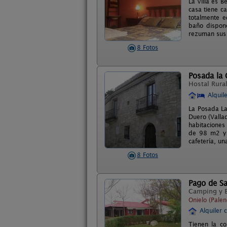
La Villa es B
casa tiene c
totalmente e
baño dispone
rezuman sus c
8 Fotos
Posada la
Hostal Rura
Alquil
La Posada La
Duero (Valla
habitaciones
de 98 m2 y u
cafetería, u
8 Fotos
Pago de Sa
Camping y 
Onielo (Palen
Alquiler 
Tienen la c