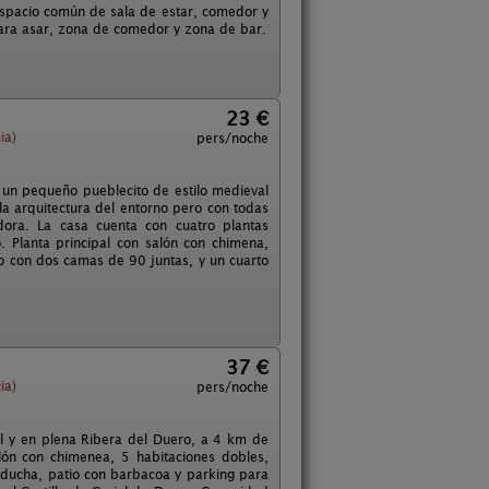
 espacio común de sala de estar, comedor y
para asar, zona de comedor y zona de bar.
23 €
ia)
pers/noche
 un pequeño pueblecito de estilo medieval
la arquitectura del entorno pero con todas
ora. La casa cuenta con cuatro plantas
 Planta principal con salón con chimena,
o con dos camas de 90 juntas, y un cuarto
37 €
ia)
pers/noche
al y en plena Ribera del Duero, a 4 km de
lón con chimenea, 5 habitaciones dobles,
n ducha, patio con barbacoa y parking para