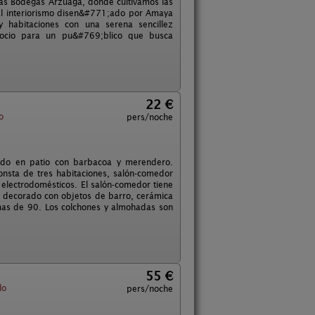
 las Bodegas Arzuaga, donde cultivamos las
 El interiorismo disen&#771;ado por Amaya
y habitaciones con una serena sencillez
 ocio para un pu&#769;blico que busca
22 €
o
pers/noche
tido en patio con barbacoa y merendero.
nsta de tres habitaciones, salón-comedor
electrodomésticos. El salón-comedor tiene
 decorado con objetos de barro, cerámica
mas de 90. Los colchones y almohadas son
55 €
lo
pers/noche