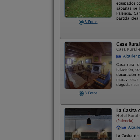
equipados co
sábanas se h
Palencia. Ca
partida ideal
8 Fotos
Casa Rural
Casa Rural 
Alquiler 
Casa rural 
televisión, 
decoración 
maravillosas
degustar sus 
8 Fotos
La Casita 
Hotel Rural
(Palencia)
Alquil
La Casita de