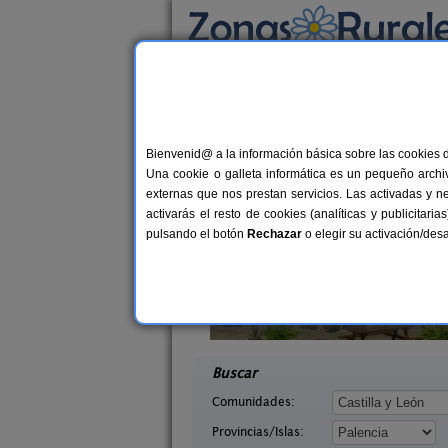
Busca por alojamiento
Alojamientos
>
Castilla y León
>
Palencia
> Ca
Casas Rurales cerca d
Bienvenid@ a la información básica sobre las cookies 
Una cookie o galleta informática es un pequeño archiv
externas que nos prestan servicios. Las activadas y n
activarás el resto de cookies (analíticas y publicita
pulsando el botón
Rechazar
o elegir su activación/de
ón II
Casa Calderón
10+1 pers.
10+
30 €
lencia)
Brañosera (Palencia)
desde
desd
Buscar
Comunidades:
Provincias/Islas: