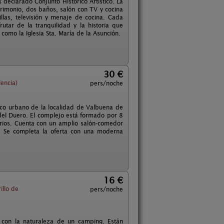
 declarado Conjunto Histórico Artístico. La
rimonio, dos baños, salón con TV y cocina
illas, televisión y menaje de cocina. Cada
tar de la tranquilidad y la historia que
como la Iglesia Sta. María de la Asunción.
30 €
lencia)
pers/noche
asco urbano de la localidad de Valbuena de
 del Duero. El complejo está formado por 8
orios. Cuenta con un amplio salón-comedor
. Se completa la oferta con una moderna
16 €
illo de
pers/noche
 con la naturaleza de un camping. Están