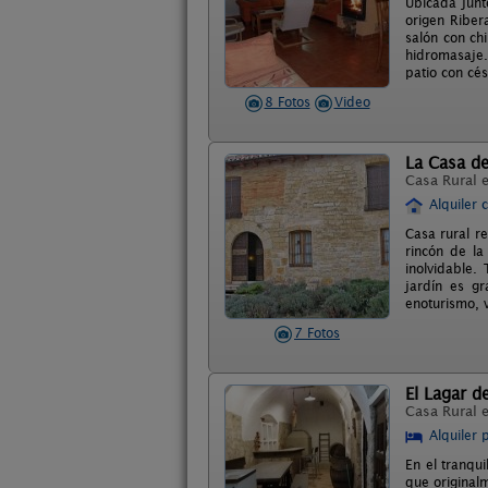
Ubicada junto
origen Riber
salón con ch
hidromasaje.
patio con cé
8 Fotos
Video
La Casa de
Casa Rural 
Alquiler 
Casa rural r
rincón de la
inolvidable.
jardín es g
enoturismo, v
7 Fotos
El Lagar de
Casa Rural 
Alquiler 
En el tranqui
que original