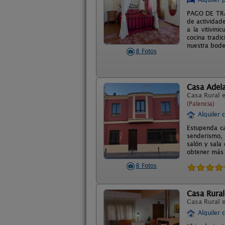
PAGO DE TRAS
de actividade
a la vitivin
cocina tradi
nuestra bodeg
8 Fotos
Casa Adel
Casa Rural 
(Palencia)
Alquiler 
Estupenda ca
senderismo, 
salón y sala
obtener más
8 Fotos
Casa Rural
Casa Rural 
Alquiler 