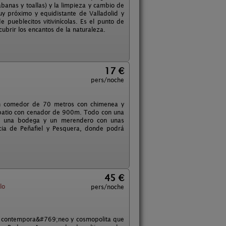
banas y toallas) y la limpieza y cambio de
y próximo y equidistante de Valladolid y
 pueblecitos vitivinícolas. Es el punto de
ubrir los encantos de la naturaleza.
17 €
pers/noche
lón comedor de 70 metros con chimenea y
un patio con cenador de 900m. Todo con una
rios una bodega y un merendero con unas
ncia de Peñafiel y Pesquera, donde podrá
45 €
lo
pers/noche
nto contempora&#769;neo y cosmopolita que