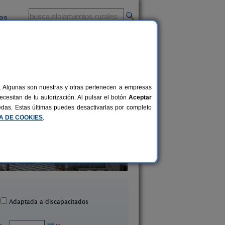
ios
-
al. Algunas son nuestras y otras pertenecen a empresas
cesitan de tu autorización. Al pulsar el botón
Aceptar
uedas. Estas últimas puedes desactivarlas por completo
CA DE COOKIES
.
Las Casitas de Papel
Casa El Cinto
2-17 pers.
35 €
Ampudia (Palencia)
Becerril del Carpio (Pal
desde
Adaptada a discapacitados