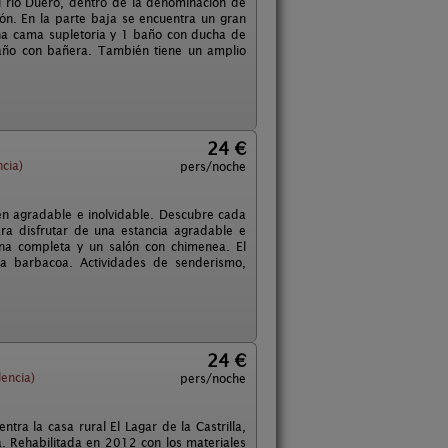
del río Duero, dentro de la denominación de
ón. En la parte baja se encuentra un gran
na cama supletoria y 1 baño con ducha de
baño con bañera. También tiene un amplio
24 €
ncia)
pers/noche
en agradable e inolvidable. Descubre cada
ra disfrutar de una estancia agradable e
cina completa y un salón con chimenea. El
la barbacoa. Actividades de senderismo,
24 €
lencia)
pers/noche
ntra la casa rural El Lagar de la Castrilla,
a. Rehabilitada en 2012 con los materiales