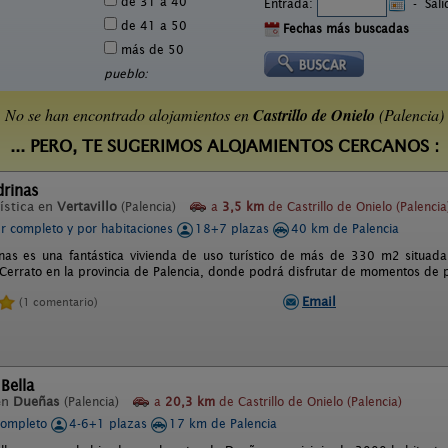
de 31 a 40
Entrada:
-
Sal
de 41 a 50
Fechas más buscadas
más de 50
pueblo:
No se han encontrado alojamientos en
Castrillo de Onielo
(Palencia)
... PERO, TE SUGERIMOS ALOJAMIENTOS CERCANOS :
drinas
ística en
Vertavillo
(Palencia)
a
3,5 km
de Castrillo de Onielo (Palencia
er completo y por habitaciones
18+7 plazas
40 km de Palencia
nas es una fantástica vivienda de uso turístico de más de 330 m2 situad
Cerrato en la provincia de Palencia, donde podrá disfrutar de momentos de p
Email
(1 comentario)
 Bella
en
Dueñas
(Palencia)
a
20,3 km
de Castrillo de Onielo (Palencia)
completo
4-6+1 plazas
17 km de Palencia