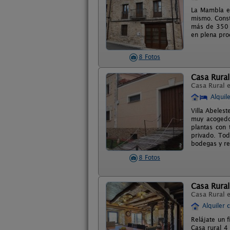
La Mambla es
mismo. Const
más de 350 
en plena pro
8 Fotos
Casa Rural
Casa Rural 
Alquil
Villa Abeles
muy acogedo
plantas con 
privado. Tod
bodegas y re
8 Fotos
Casa Rural
Casa Rural 
Alquiler 
Relájate un 
Casa rural 4