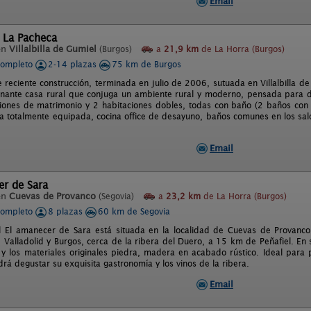
Email
 La Pacheca
en
Villalbilla de Gumiel
(Burgos)
a
21,9 km
de La Horra (Burgos)
completo
2-14 plazas
75 km de Burgos
e reciente construcción, terminada en julio de 2006, sutuada en Villalbilla
nante casa rural que conjuga un ambiente rural y moderno, pensada para di
iones de matrimonio y 2 habitaciones dobles, todas con baño (2 baños con
a totalmente equipada, cocina office de desayuno, baños comunes en los salone
Email
er de Sara
en
Cuevas de Provanco
(Segovia)
a
23,2 km
de La Horra (Burgos)
completo
8 plazas
60 km de Segovia
l El amanecer de Sara está situada en la localidad de Cuevas de Provanco 
 Valladolid y Burgos, cerca de la ribera del Duero, a 15 km de Peñafiel. En 
a y los materiales originales piedra, madera en acabado rústico. Ideal para
drá degustar su exquisita gastronomía y los vinos de la ribera.
Email