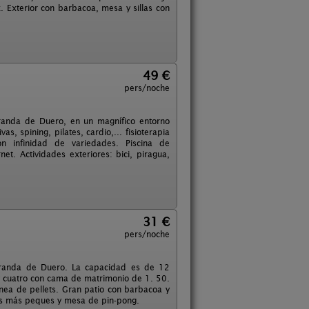
x. Exterior con barbacoa, mesa y sillas con
49 €
pers/noche
Aranda de Duero, en un magnífico entorno
as, spining, pilates, cardio,... fisioterapia
con infinidad de variedades. Piscina de
net. Actividades exteriores: bici, piragua,
31 €
pers/noche
Aranda de Duero. La capacidad es de 12
 y cuatro con cama de matrimonio de 1. 50.
ea de pellets. Gran patio con barbacoa y
los más peques y mesa de pin-pong.