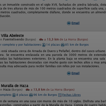
 un Inmueble construido en el siglo XVII, fachadas de piedra labrada, dot
a de tres alturas de más de 100 metros cuadrados de superficie cada una, ad
metros cuadrados, completamente diáfano, donde se encuentra un almend
ducción.
Email
 Villa Abeleste
en
Fuentelisendo
(Burgos)
a
13,3 km
de La Horra (Burgos)
er completo y por habitaciones
14 plazas
85 km de Burgos
te está situada cerca de Arnada de Duero y Peñafiel, dentro del casco urbano 
ra. Se encuentra enclavada en una parcela de 3000 metros de extensión
todas las habitaciones exteriores. En la planta baja se encuentra una sal
as las habitaciones decoradas con mucho gusto con techos altos y muy amp
sulta muy adecuada para recibir familias con niños por sus instalaciones.
Email
 Muralla de Haza
en
Haza
(Burgos)
a
13,8 km
de La Horra (Burgos)
completo
8 plazas
96 km de Burgos
Fechas Libres
fin de semana en una casa con muros de más de 10 siglos. Disfruta una bar
 estrellas, construidas a partir de la Muralla de Haza. Consta de cuatro hab