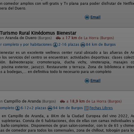
ón comedor amplios con wifi gratis y Tv plana para poder disfrutar de Netfli
ibera del Duero.
Email
 Turismo Rural Kinédomus Bienestar
 en
Aranda de Duero
(Burgos)
a
17 km
de La Horra (Burgos)
er completo y por habitaciones
2-16 plazas
84 km de Burgos
enestar es un excelente wellness center rural ubicado a las afueras de 
e los servicios del centro se encuentran: actividades deportivas: clases colectiv
ación. Balneoterapia: cromoterapia, ducha vichy, vinoterapia, masajes 
 piscina exterior, jacuzzi. Restaurante y terraza. Zona de biblioteca e inter
tas a bodegas,... en definitiva todo lo necesario para un completo
Email
en
Campillo de Aranda
(Burgos)
a
18,9 km
de La Horra (Burgos)
completo
6-12+2 plazas
94 km de Burgos
Fechas Libres
a en Campillo de Aranda, a 8Km de la Ciudad Europea del vino 2022, 
 supletorias. Consta de 6 habitaciones, dos de ellas con camas individuales
 baño completos. Disponemos de gran salon-comedor, con tv de 65 y chimen
sas de comedor para todos los comensales, zona de chillout, tobogán para 