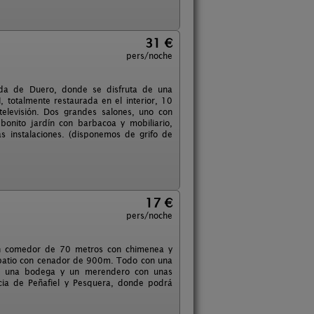
31 €
pers/noche
da de Duero, donde se disfruta de una
, totalmente restaurada en el interior, 10
elevisión. Dos grandes salones, uno con
bonito jardín con barbacoa y mobiliario,
 instalaciones. (disponemos de grifo de
17 €
pers/noche
lón comedor de 70 metros con chimenea y
un patio con cenador de 900m. Todo con una
rios una bodega y un merendero con unas
ncia de Peñafiel y Pesquera, donde podrá