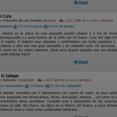
Email
l Cura
en
Fresnillo de Las Dueñas
(Burgos)
a
21,7 km
de La Horra (Burgos)
completo
10-20+6 plazas
80 km de Burgos
á situada en la plaza de este pequeño pueblo situado a 3 km de Aran
 incomparable y a poco metros de la orilla del río Duero. Casa del siglo XVI
 (2 triples, 8 dobles) muy cómodas y confortables con baño completo y t
 sillones y otro con una gran televisión y un comedor para 30 personas, 
 aseos en las zonas comunes. Ideal para grupos grandes por sus amplias
uede solicitar barril
Email
 El Salegar
en
Roturas
(Valladolid)
a
21,7 km
de La Horra (Burgos)
por habitaciones
10 plazas
55 km de Valladolid
de alquiler completo con 5 habitaciones con cuarto de baño, un gran sa
cocina equipada con vitrocerámica, horno, lavavajillas, menaje,... así como 
encantadora típica castellana. También está a disposición de los usua
 vistas al valle del Duero. Se ubica en la Ribera del Duero, a poca dista
famosos vinos y visitar estas poblaciones históricas.