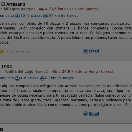
 El Artesano
en
Milagros
(Burgos)
a
23,6 km
de La Horra (Burgos)
completo
10+2 plazas
97 km de Burgos
de alquiler completo, de 10 plazas + 2 plazas mas con camas supletorias. 
rimonio. Salón comedor con chimena. 3 baños completos. Cocina total
déis encargar lechazo y poder comerlo en la casa. En Milagros tenemos z
zona del Rio Riaza acondicionada. A pocos kilómetros podemos hacer rutas, c
picos.
Email
(1 comentario)
l 1904
en
Tubilla del Lago
(Burgos)
a
24,9 km
de La Horra (Burgos)
completo
4-8 plazas
80 km de Burgos
 alquiler completo con wifi gratis que admite mascotas con coste adicional. 
anta está la cocina totalmente equipada con lavadora, lavavajillas, frigorific
menaje de cocina necesario para tu escapada perfecta. Salón comedor con chi
 zona de juegos (party, trivial, ajedrez, barquitos, cartas) y biblioteca para
itación doble abuhardillada con tumbona una zona para relajarse y leer. En 
Email
as