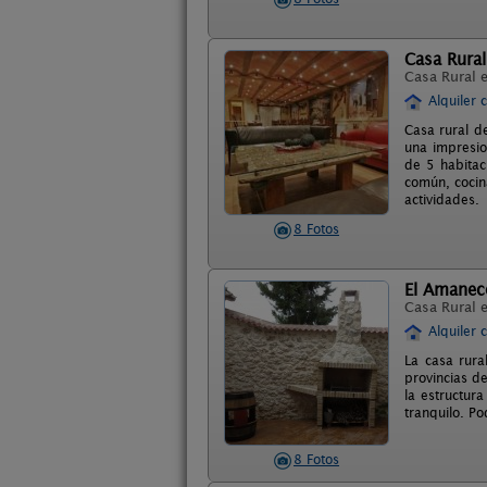
Casa Rural
Casa Rural 
Alquiler 
Casa rural d
una impresio
de 5 habitac
común, cocin
actividades.
8 Fotos
El Amanec
Casa Rural 
Alquiler 
La casa rura
provincias de
la estructur
tranquilo. Po
8 Fotos