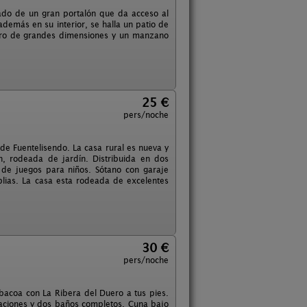
ado de un gran portalón que da acceso al
emás en su interior, se halla un patio de
ro de grandes dimensiones y un manzano
25 €
pers/noche
de Fuentelisendo. La casa rural es nueva y
, rodeada de jardín. Distribuida en dos
a de juegos para niños. Sótano con garaje
lias. La casa esta rodeada de excelentes
30 €
pers/noche
bacoa con La Ribera del Duero a tus pies.
itaciones y dos baños completos. Cuna bajo