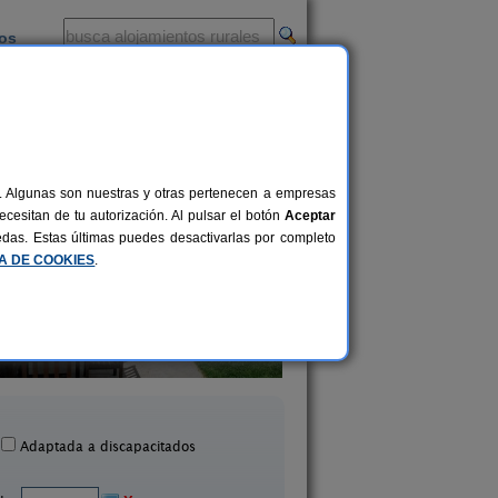
ios
-
al. Algunas son nuestras y otras pertenecen a empresas
cesitan de tu autorización. Al pulsar el botón
Aceptar
uedas. Estas últimas puedes desactivarlas por completo
CA DE COOKIES
.
plejo Residencial Miguel
50+10 pers.
21 €
Delibes
El Cajigal de Quint
desde
Sedano (Burgos)
Quintana de Los Prados 
Adaptada a discapacitados