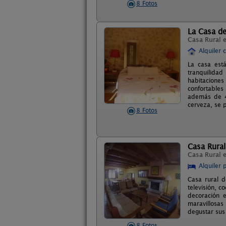
8 Fotos
La Casa de
Casa Rural 
Alquiler 
La casa est
tranquilidad
habitaciones
confortables
además de 4
cerveza, se p
8 Fotos
Casa Rural
Casa Rural 
Alquiler 
Casa rural 
televisión, 
decoración 
maravillosas
degustar sus 
8 Fotos