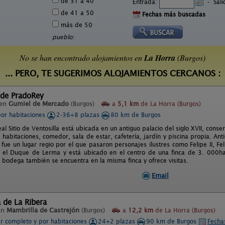
de 31 a 40
Entrada:
-
Sal
de 41 a 50
Fechas más buscadas
más de 50
pueblo:
No se han encontrado alojamientos en
La Horra
(Burgos)
... PERO, TE SUGERIMOS ALOJAMIENTOS CERCANOS :
 de PradoRey
 en
Gumiel de Mercado
(Burgos)
a
5,1 km
de La Horra (Burgos)
por habitaciones
2-36+8 plazas
80 km de Burgos
l Sitio de Ventosilla está ubicada en un antiguo palacio del siglo XVII, conse
habitaciones, comedor, sala de estar, cafetería, jardín y piscina propia. Ant
 fue un lugar regio por el que pasaron personajes ilustres como Felipe II, F
r el Duque de Lerma y está ubicado en el centro de una finca de 3. 000ha 
 bodega también se encuentra en la misma finca y ofrece visitas.
Email
 de La Ribera
en
Mambrilla de Castrejón
(Burgos)
a
12,2 km
de La Horra (Burgos)
er completo y por habitaciones
24+2 plazas
90 km de Burgos
Fecha