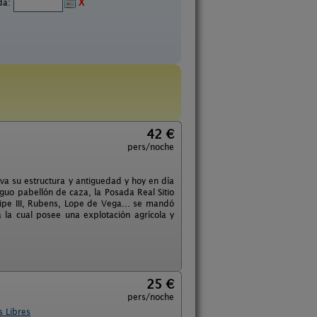
ida:
X
42 €
pers/noche
rva su estructura y antiguedad y hoy en día
iguo pabellón de caza, la Posada Real Sitio
elipe III, Rubens, Lope de Vega... se mandó
la cual posee una explotación agrícola y
25 €
pers/noche
s Libres