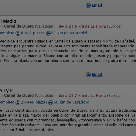
Email
l Medio
en
Curiel de Duero
(Valladolid)
a
21,6 km
de La Horra (Burgos)
completo
6-8+2 plazas
61 km de Valladolid
Medio se encuentra situada en Curiel de Duero a escasos 4 km. de Peñafiel,
 respira paz y tranquilidad. La casa esta totalmente rehabilitada respetando 
des necesarias para que tu estancia sea de lo mas agradable y acoged
 de la siguiente manera: Sótano con amplio comedor, aseo y pequeño patio.
a. Primera planta con un dormitorio con cama de matrimonio y otro dormitori
Email
I y II
en
Curiel de Duero
(Valladolid)
a
21,7 km
de La Horra (Burgos)
completo
2-14+6 plazas
60 km de Valladolid
e nueva construcción ubicada en Curiel de Duero, de arquitectura tradicion
tuada en la plaza mayor del pueblo con gran aparcamiento. Dispone de Sa
mente equipada con microondas, lavavajillas, vitroceramica y Tv, 5 baños co
efacción suelo radiante. Casa con mirador y grandes vistas al valle del cuco 
onas en 5 habitaciones dobles.