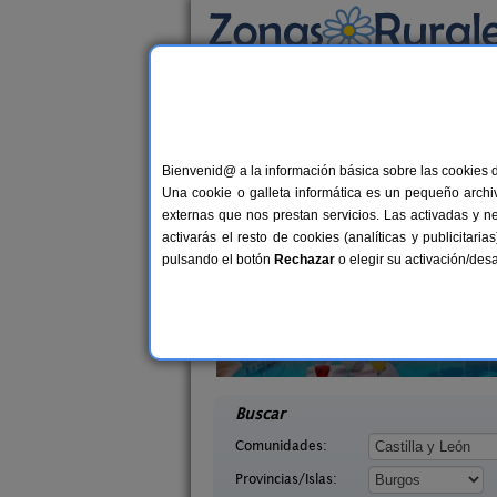
Busca por alojamiento
Alojamientos
>
Castilla y León
>
Burgos
> La 
Casas Rurales cerca
Bienvenid@ a la información básica sobre las cookies 
Una cookie o galleta informática es un pequeño archiv
externas que nos prestan servicios. Las activadas y n
activarás el resto de cookies (analíticas y publicita
pulsando el botón
Rechazar
o elegir su activación/de
Tirabeque
La Morera de Agustina
8-10+1 pers.
4-10+
47 €
a (Burgos)
Villanueva de Carazo (Burgos)
desde
desd
Buscar
Comunidades:
Provincias/Islas: