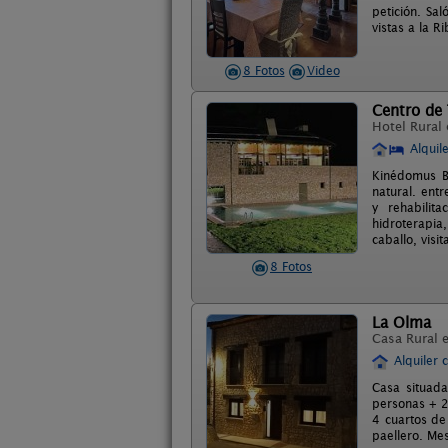
petición. Sal
vistas a la R
8 Fotos
Video
Centro de
Hotel Rural
Alquil
Kinédomus Bi
natural. entr
y rehabilit
hidroterapia,
caballo, visi
8 Fotos
La Olma
Casa Rural 
Alquiler 
Casa situad
personas + 2
4 cuartos de
paellero. Me