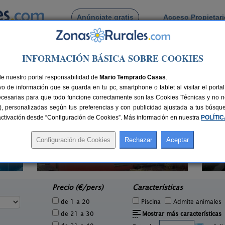
Anúnciate gratis
Acceso Propietar
Busca por pueblo
INFORMACIÓN BÁSICA SOBRE COOKIES
Horra
 de La Horra
de nuestro portal responsabilidad de
Mario Temprado Casas
.
o de información que se guarda en tu pc, smartphone o tablet al visitar el port
ecesarias para que todo funcione correctamente son las Cookies Técnicas y no ne
rias), personalizadas según tus preferencias y con publicidad ajustada a tus búsq
sactivación desde “Configuración de Cookies”. Más información en nuestra
POLÍTI
Com
Casa El Sauco
1 pers.
6-7+1 pers.
21 €
22 €
Ailanes de Zamanzas (Burgos)
e
desde
Precio (€/pers)
Características
de 1 a 20
Piscina
Admite animales
de 21 a 30
Mostrar más características