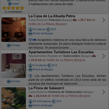
plazas mas con camas supletorias. 3 habitaciones dobles,
Video
2 habitaciones con cama de matri ...
(1 comentario)
La Casa de La Abuela Petra
Casa Rural en
Solarana
a
25,7 km
de
(Burgos)
Sotillo de La Ribera (Burgos)
8+3 plazas
28 €
50 km de Burgos
Acogedora estancia en una casa típica de labranza
totalmente restaurada. En pleno triángulo histórico-cultural
8 Fotos
del Arlanza. Te proporcionamo ...
Apartamentos Turísticos Las Escuelas
Apartamentos Rurales en
Vadocondes
(Burgos)
a
25,9 km
de Sotillo de La Ribera (Burgos)
4-14 plazas
25 €
94 km de Burgos
Los Apartamentos Turísticos Las Escuelas, forman
parte de un edificio construido en 1913 como sede de las
8 Fotos
escuelas del municipio de Vadocond ...
La Finca de Salaverri
Casa Rural en
Hontoria de Valdearados
(Burgos)
a
26,4 km
de Sotillo de La Ribera (Burgos)
20-34+8 plazas
34 €
93 km de Burgos