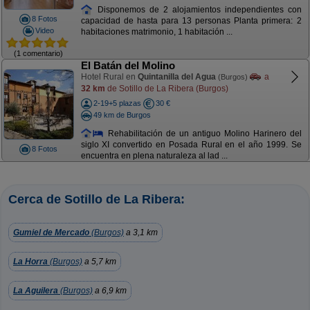
Disponemos de 2 alojamientos independientes con
8 Fotos
capacidad de hasta para 13 personas Planta primera: 2
Video
habitaciones matrimonio, 1 habitación ...
(1 comentario)
El Batán del Molino
Hotel Rural en
Quintanilla del Agua
a
(Burgos)
32 km
de Sotillo de La Ribera (Burgos)
2-19+5 plazas
30 €
49 km de Burgos
Rehabilitación de un antiguo Molino Harinero del
siglo XI convertido en Posada Rural en el año 1999. Se
8 Fotos
encuentra en plena naturaleza al lad ...
Cerca de Sotillo de La Ribera:
Gumiel de Mercado
(Burgos)
a 3,1 km
La Horra
(Burgos)
a 5,7 km
La Aguilera
(Burgos)
a 6,9 km