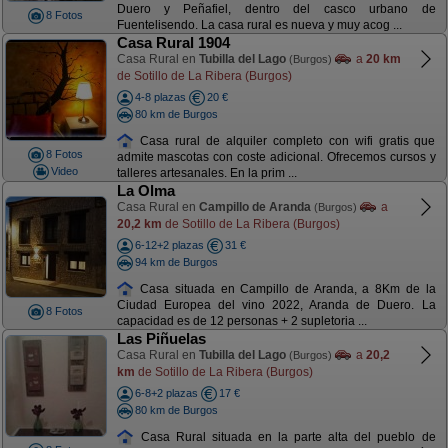
Duero y Peñafiel, dentro del casco urbano de
8 Fotos
Fuentelisendo. La casa rural es nueva y muy acog ...
Casa Rural 1904
Casa Rural en
Tubilla del Lago
a
20 km
(Burgos)
de Sotillo de La Ribera (Burgos)
4-8 plazas
20 €
80 km de Burgos
Casa rural de alquiler completo con wifi gratis que
8 Fotos
admite mascotas con coste adicional. Ofrecemos cursos y
Video
talleres artesanales. En la prim ...
La Olma
Casa Rural en
Campillo de Aranda
a
(Burgos)
20,2 km
de Sotillo de La Ribera (Burgos)
6-12+2 plazas
31 €
94 km de Burgos
Casa situada en Campillo de Aranda, a 8Km de la
Ciudad Europea del vino 2022, Aranda de Duero. La
8 Fotos
capacidad es de 12 personas + 2 supletoria ...
Las Piñuelas
Casa Rural en
Tubilla del Lago
a
20,2
(Burgos)
km
de Sotillo de La Ribera (Burgos)
6-8+2 plazas
17 €
80 km de Burgos
Casa Rural situada en la parte alta del pueblo de