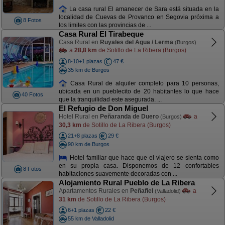
La casa rural El amanecer de Sara está situada en la
localidad de Cuevas de Provanco en Segovia próxima a
8 Fotos
los limites con las provincias de ...
Casa Rural El Tirabeque
Casa Rural en
Ruyales del Agua / Lerma
(Burgos)
a
28,8 km
de Sotillo de La Ribera (Burgos)
8-10+1 plazas
47 €
35 km de Burgos
Casa Rural de alquiler completo para 10 personas,
ubicada en un pueblecito de 20 habitantes lo que hace
40 Fotos
que la tranquilidad este asegurada. ...
El Refugio de Don Miguel
Hotel Rural en
Peñaranda de Duero
a
(Burgos)
30,3 km
de Sotillo de La Ribera (Burgos)
21+8 plazas
29 €
90 km de Burgos
Hotel familiar que hace que el viajero se sienta como
en su propia casa. Disponemos de 12 confortables
8 Fotos
habitaciones suavemente decoradas con ...
Alojamiento Rural Pueblo de La Ribera
Apartamentos Rurales en
Peñafiel
a
(Valladolid)
31 km
de Sotillo de La Ribera (Burgos)
6+1 plazas
22 €
55 km de Valladolid