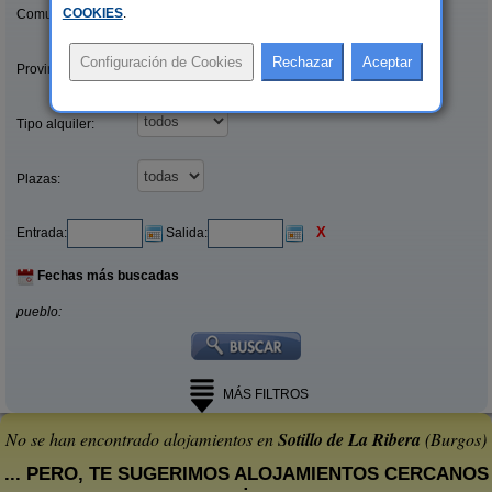
COOKIES
.
Comunidades:
Provincias/Islas:
Tipo alquiler:
Plazas:
X
Entrada:
Salida:
Fechas más buscadas
pueblo:
MÁS FILTROS
No se han encontrado alojamientos en
Sotillo de La Ribera
(Burgos)
... PERO, TE SUGERIMOS ALOJAMIENTOS CERCANOS
: