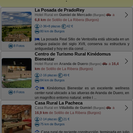
La Posada de PradoRey
Hotel Rural en
Gumiel de Mercado
a
(Burgos)
6,8 km
de Sotillo de La Ribera (Burgos)
2-36+8 plazas
42 €
80 km de Burgos
La posada Real Sitio de Ventosilla está ubicada en un
antiguo palacio del siglo XVII, conserva su estructura y
8 Fotos
antiguedad y hoy en día const ...
Centro de Turismo Rural Kinédomus
Bienestar
Hotel Rural en
Aranda de Duero
a
16,4
(Burgos)
km
de Sotillo de La Ribera (Burgos)
2-16 plazas
49 €
84 km de Burgos
Kinédomus Bienestar es un excelente wellness
8 Fotos
center rural ubicado a las afueras de Aranda de Duero, en
un magnífico entorno natural. entre l ...
Casa Rural La Pacheca
Casa Rural en
Villalbilla de Gumiel
a
(Burgos)
16,9 km
de Sotillo de La Ribera (Burgos)
2-14 plazas
21 €
75 km de Burgos
Casa rural de reciente construcción, terminada en julio