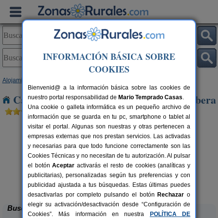
INFORMACIÓN BÁSICA SOBRE
COOKIES
Alojamientos
>
Castilla y León
>
Burgos
> Sotillo de La Ribera
Bienvenid@ a la información básica sobre las cookies de
Casas Rurales cerca de Sotillo de La Ribera
nuestro portal responsabilidad de
Mario Temprado Casas
.
Una cookie o galleta informática es un pequeño archivo de
información que se guarda en tu pc, smartphone o tablet al
visitar el portal. Algunas son nuestras y otras pertenecen a
empresas externas que nos prestan servicios. Las activadas
y necesarias para que todo funcione correctamente son las
Cookies Técnicas y no necesitan de tu autorización. Al pulsar
el botón
Aceptar
activarás el resto de cookies (analíticas y
publicitarias), personalizadas según tus preferencias y con
Casa Rural El Tirabeque
rs.
8-10+1 pers.
 €
47 €
publicidad ajustada a tus búsquedas. Estas últimas puedes
Ruyales del Agua (Burgos)
desde
desactivarlas por completo pulsando el botón
Rechazar
o
elegir su activación/desactivación desde “Configuración de
Buscar
Cookies”. Más información en nuestra
POLÍTICA DE