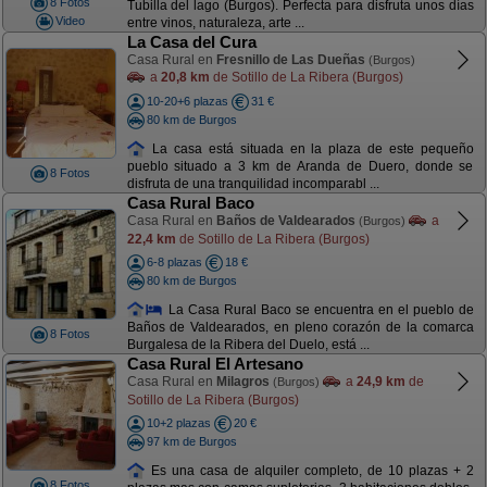
8 Fotos
Tubilla del lago (Burgos). Perfecta para disfruta unos días
Video
entre vinos, naturaleza, arte ...
La Casa del Cura
Casa Rural en
Fresnillo de Las Dueñas
(Burgos)
a
20,8 km
de Sotillo de La Ribera (Burgos)
10-20+6 plazas
31 €
80 km de Burgos
La casa está situada en la plaza de este pequeño
pueblo situado a 3 km de Aranda de Duero, donde se
8 Fotos
disfruta de una tranquilidad incomparabl ...
Casa Rural Baco
Casa Rural en
Baños de Valdearados
a
(Burgos)
22,4 km
de Sotillo de La Ribera (Burgos)
6-8 plazas
18 €
80 km de Burgos
La Casa Rural Baco se encuentra en el pueblo de
Baños de Valdearados, en pleno corazón de la comarca
8 Fotos
Burgalesa de la Ribera del Duelo, está ...
Casa Rural El Artesano
Casa Rural en
Milagros
a
24,9 km
de
(Burgos)
Sotillo de La Ribera (Burgos)
10+2 plazas
20 €
97 km de Burgos
Es una casa de alquiler completo, de 10 plazas + 2
8 Fotos