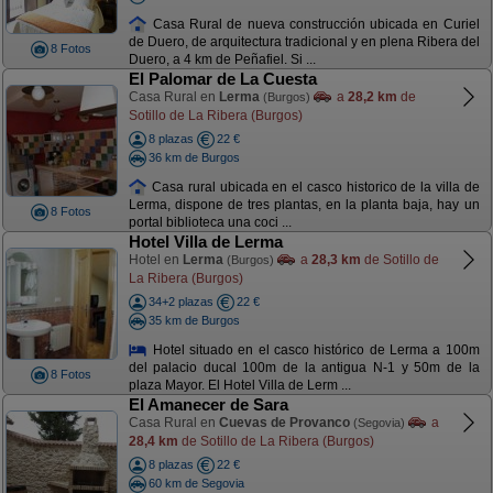
Casa Rural de nueva construcción ubicada en Curiel
de Duero, de arquitectura tradicional y en plena Ribera del
8 Fotos
Duero, a 4 km de Peñafiel. Si ...
El Palomar de La Cuesta
Casa Rural en
Lerma
a
28,2 km
de
(Burgos)
Sotillo de La Ribera (Burgos)
8 plazas
22 €
36 km de Burgos
Casa rural ubicada en el casco historico de la villa de
Lerma, dispone de tres plantas, en la planta baja, hay un
8 Fotos
portal biblioteca una coci ...
Hotel Villa de Lerma
Hotel en
Lerma
a
28,3 km
de Sotillo de
(Burgos)
La Ribera (Burgos)
34+2 plazas
22 €
35 km de Burgos
Hotel situado en el casco histórico de Lerma a 100m
del palacio ducal 100m de la antigua N-1 y 50m de la
8 Fotos
plaza Mayor. El Hotel Villa de Lerm ...
El Amanecer de Sara
Casa Rural en
Cuevas de Provanco
a
(Segovia)
28,4 km
de Sotillo de La Ribera (Burgos)
8 plazas
22 €
60 km de Segovia