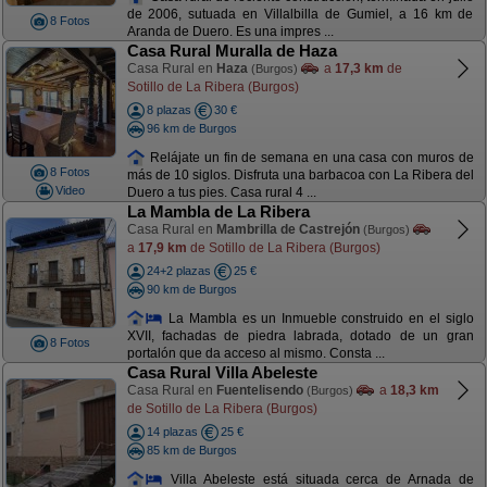
de 2006, sutuada en Villalbilla de Gumiel, a 16 km de
8 Fotos
Aranda de Duero. Es una impres ...
Casa Rural Muralla de Haza
Casa Rural en
Haza
a
17,3 km
de
(Burgos)
Sotillo de La Ribera (Burgos)
8 plazas
30 €
96 km de Burgos
Relájate un fin de semana en una casa con muros de
8 Fotos
más de 10 siglos. Disfruta una barbacoa con La Ribera del
Video
Duero a tus pies. Casa rural 4 ...
La Mambla de La Ribera
Casa Rural en
Mambrilla de Castrejón
(Burgos)
a
17,9 km
de Sotillo de La Ribera (Burgos)
24+2 plazas
25 €
90 km de Burgos
La Mambla es un Inmueble construido en el siglo
XVII, fachadas de piedra labrada, dotado de un gran
8 Fotos
portalón que da acceso al mismo. Consta ...
Casa Rural Villa Abeleste
Casa Rural en
Fuentelisendo
a
18,3 km
(Burgos)
de Sotillo de La Ribera (Burgos)
14 plazas
25 €
85 km de Burgos
Villa Abeleste está situada cerca de Arnada de