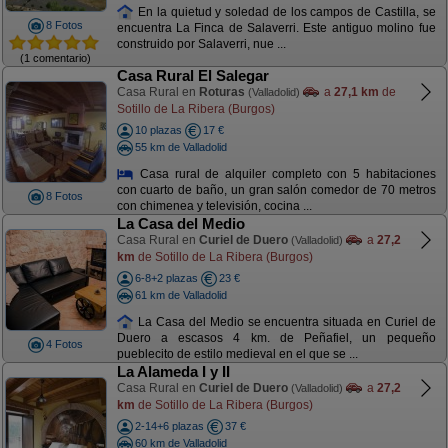
En la quietud y soledad de los campos de Castilla, se
8 Fotos
encuentra La Finca de Salaverri. Este antiguo molino fue
construido por Salaverri, nue ...
(1 comentario)
Casa Rural El Salegar
Casa Rural en
Roturas
a
27,1 km
de
(Valladolid)
Sotillo de La Ribera (Burgos)
10 plazas
17 €
55 km de Valladolid
Casa rural de alquiler completo con 5 habitaciones
con cuarto de baño, un gran salón comedor de 70 metros
8 Fotos
con chimenea y televisión, cocina ...
La Casa del Medio
Casa Rural en
Curiel de Duero
a
27,2
(Valladolid)
km
de Sotillo de La Ribera (Burgos)
6-8+2 plazas
23 €
61 km de Valladolid
La Casa del Medio se encuentra situada en Curiel de
Duero a escasos 4 km. de Peñafiel, un pequeño
4 Fotos
pueblecito de estilo medieval en el que se ...
La Alameda I y II
Casa Rural en
Curiel de Duero
a
27,2
(Valladolid)
km
de Sotillo de La Ribera (Burgos)
2-14+6 plazas
37 €
60 km de Valladolid