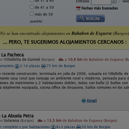
de 31 a 40
Entrada:
-
Sal
de 41 a 50
Fechas más buscadas
más de 50
pueblo:
No se han encontrado alojamientos en
Bahabon de Esgueva
(Burgos)
... PERO, TE SUGERIMOS ALOJAMIENTOS CERCANOS :
 La Pacheca
en
Villalbilla de Gumiel
(Burgos)
a
10,6 km
de Bahabon de Esgueva (Bu
completo
2-14 plazas
75 km de Burgos
e reciente construcción, terminada en julio de 2006, sutuada en Villalbilla
nante casa rural que conjuga un ambiente rural y moderno, pensada para di
iones de matrimonio y 2 habitaciones dobles, todas con baño (2 baños con
a totalmente equipada, cocina office de desayuno, baños comunes en los salone
Email
 La Abuela Petra
en
Solarana
(Burgos)
a
13,5 km
de Bahabon de Esgueva (Burgos)
er completo y por habitaciones
8+3 plazas
50 km de Burgos