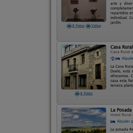
arte y dive
completament
repartidos e
individual. 
jardín.
8 Fotos
Video
Casa Rural
Casa Rural 
Alquil
La Casa Rura
Duelo, está 
ofrecemos. C
casa esta fo
tercera plant
8 Fotos
La Posada
Hotel Rural
Alquiler 
La posada Rea