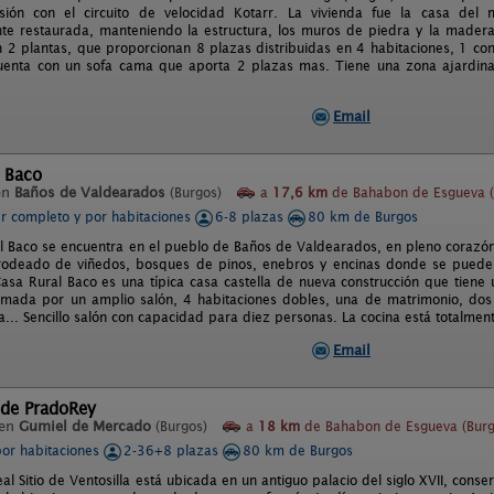
rsión con el circuito de velocidad Kotarr. La vivienda fue la casa de
e restaurada, manteniendo la estructura, los muros de piedra y la madera 
n 2 plantas, que proporcionan 8 plazas distribuidas en 4 habitaciones, 1 co
Cuenta con un sofa cama que aporta 2 plazas mas. Tiene una zona ajardina
Email
 Baco
en
Baños de Valdearados
(Burgos)
a
17,6 km
de Bahabon de Esgueva (
er completo y por habitaciones
6-8 plazas
80 km de Burgos
l Baco se encuentra en el pueblo de Baños de Valdearados, en pleno corazón
rodeado de viñedos, bosques de pinos, enebros y encinas donde se puede d
asa Rural Baco es una típica casa castella de nueva construcción que tien
rmada por un amplio salón, 4 habitaciones dobles, una de matrimonio, dos 
a... Sencillo salón con capacidad para diez personas. La cocina está totalme
Email
 de PradoRey
 en
Gumiel de Mercado
(Burgos)
a
18 km
de Bahabon de Esgueva (Burg
por habitaciones
2-36+8 plazas
80 km de Burgos
l Sitio de Ventosilla está ubicada en un antiguo palacio del siglo XVII, conse