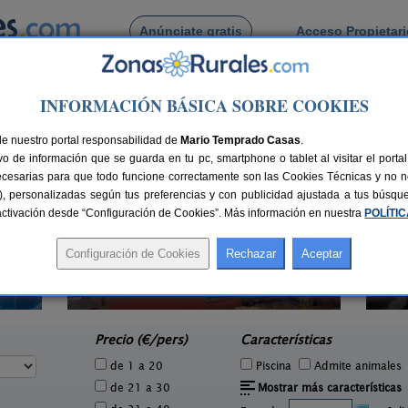
Anúnciate gratis
Acceso Propietar
Busca por pueblo
INFORMACIÓN BÁSICA SOBRE COOKIES
abon de Esgueva
 de Bahabon de Esgueva
de nuestro portal responsabilidad de
Mario Temprado Casas
.
o de información que se guarda en tu pc, smartphone o tablet al visitar el port
ecesarias para que todo funcione correctamente son las Cookies Técnicas y no ne
rias), personalizadas según tus preferencias y con publicidad ajustada a tus búsq
sactivación desde “Configuración de Cookies”. Más información en nuestra
POLÍTI
Casa El Sauco
Cas
1 pers.
6-7+1 pers.
21 €
22 €
Ailanes de Zamanzas (Burgos)
Ci
e
desde
Precio (€/pers)
Características
de 1 a 20
Piscina
Admite animales
de 21 a 30
Mostrar más características