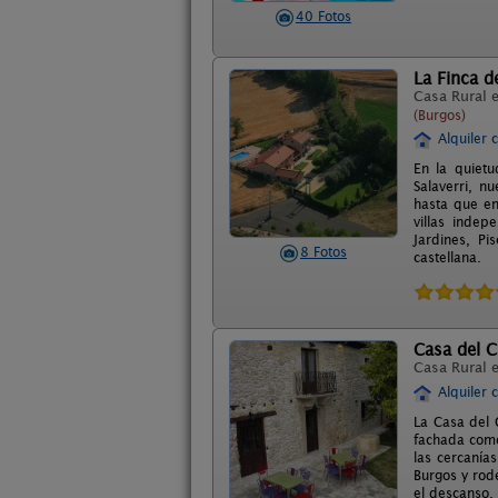
40 Fotos
La Finca de
Casa Rural 
(Burgos)
Alquiler 
En la quietu
Salaverri, n
hasta que en
villas indep
Jardines, Pi
8 Fotos
castellana.
Casa del C
Casa Rural 
Alquiler 
La Casa del 
fachada como
las cercanía
Burgos y rod
el descanso, 