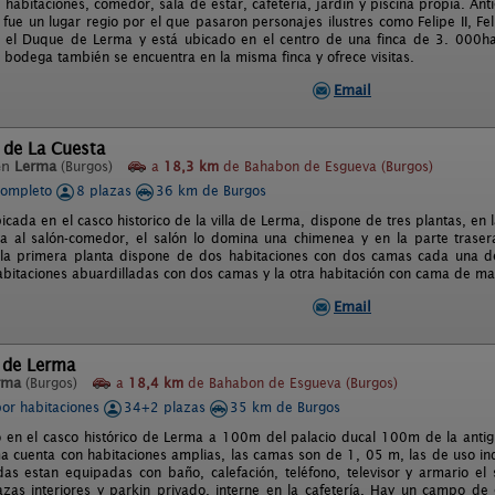
habitaciones, comedor, sala de estar, cafetería, jardín y piscina propia. Ant
 fue un lugar regio por el que pasaron personajes ilustres como Felipe II, F
r el Duque de Lerma y está ubicado en el centro de una finca de 3. 000ha 
 bodega también se encuentra en la misma finca y ofrece visitas.
Email
 de La Cuesta
en
Lerma
(Burgos)
a
18,3 km
de Bahabon de Esgueva (Burgos)
completo
8 plazas
36 km de Burgos
icada en el casco historico de la villa de Lerma, dispone de tres plantas, en 
ta al salón-comedor, el salón lo domina una chimenea y en la parte traser
 la primera planta dispone de dos habitaciones con dos camas cada una de
abitaciones abuardilladas con dos camas y la otra habitación con cama de m
Email
a de Lerma
rma
(Burgos)
a
18,4 km
de Bahabon de Esgueva (Burgos)
por habitaciones
34+2 plazas
35 km de Burgos
o en el casco histórico de Lerma a 100m del palacio ducal 100m de la anti
ma cuenta con habitaciones amplias, las camas son de 1, 05 m, las de uso in
as estan equipadas con baño, calefación, teléfono, televisor y armario e
azas interiores y parkin privado, interne en la cafetería. Hay un campo d