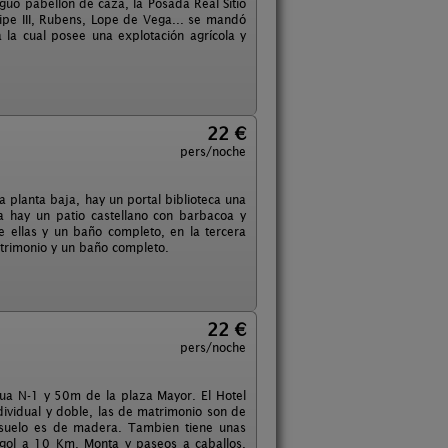
iguo pabellón de caza, la Posada Real Sitio
elipe III, Rubens, Lope de Vega... se mandó
la cual posee una explotación agrícola y
22 €
pers/noche
la planta baja, hay un portal biblioteca una
a hay un patio castellano con barbacoa y
 ellas y un baño completo, en la tercera
atrimonio y un baño completo.
22 €
pers/noche
gua N-1 y 50m de la plaza Mayor. El Hotel
dividual y doble, las de matrimonio son de
l suelo es de madera. Tambien tiene unas
e gol a 10 Km. Monta y paseos a caballos.