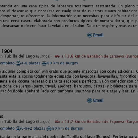
tancia en una casa típica de labranza totalmente restaurada. En pleno tri
os el descanso que necesitas en cualquiera de nuestras cuatro habitacion
despertar, te ofrecemos la información que necesitas para disfrutar del en
n una cena casera elaborada con productos típicos de nuestra tierra, que 
a descansar o de continuar la velada en el salón. Date un respiro y reserva un 
Email
l 1904
en
Tubilla del Lago
(Burgos)
a
13,6 km
de Bahabon de Esgueva (Burgos
completo
4-8 plazas
80 km de Burgos
 alquiler completo con wifi gratis que admite mascotas con coste adicional. 
anta está la cocina totalmente equipada con lavadora, lavavajillas, frigorific
menaje de cocina necesario para tu escapada perfecta. Salón comedor con chi
 zona de juegos (party, trivial, ajedrez, barquitos, cartas) y biblioteca para
itación doble abuhardillada con tumbona una zona para relajarse y leer. En 
Email
as
en
Tubilla del Lago
(Burgos)
a
13,7 km
de Bahabon de Esgueva (Burgos
completo
6-8+2 plazas
80 km de Burgos
tuada en la parte alta del pueblo de Tubilla del lago (Burgos). Perfecta para 