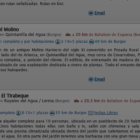
on rutas señalizadas. Rutas en bici.
Email
el Molino
 en
Quintanilla del Agua
(Burgos)
a
20 km
de Bahabon de Esgueva (Bu
er completo y por habitaciones
2-19+5 plazas
49 km de Burgos
ón de un antiguo Molino Harinero del siglo XI convertido en Posada Rura
l lado del río Arlanza, en Quintanillad del Agua, muy cerca de Covarrubias,
 o completa, a petición del cliente. El edificio, de entramado de madera de
odeado de una explotación dedicada a vivero de plantas. Todo el encanto de 
 sus huéspedes.
Email
 El Tirabeque
en
Ruyales del Agua / Lerma
(Burgos)
a
20,3 km
de Bahabon de Esgu
completo
8-10+1 plazas
35 km de Burgos
Fechas Libres
e alquiler completo para 10 personas, ubicada en un pueblecito de 20 habita
Cinco habitaciones todas ellas con baño y tv, salón con chimenea y sala
e una piscina climatizada ubicada dentro del jardín que calentamos el ag
r el agua. En otra parte del jardín tenemos una barbacoa con una gran mesa pa