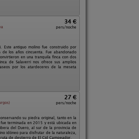
34 €
va
pers/noche
. Este antiguo molino fue construido por
es de los años cincuenta. Fue abandonado
nvirtieron en una tranquila finca con dos
inca de Salaverri nos ofrece sus amplios
 paseos por los atardeceres de la meseta
27 €
rgos)
pers/noche
onservando su piedra original, tanto en la
n fue terminada en 2015 y está ubicada en
bera del Duero, al sur de la provincia de
no idóneo para disfrutar de la naturaleza,
la ruta de destierro de El Cid Campeador.