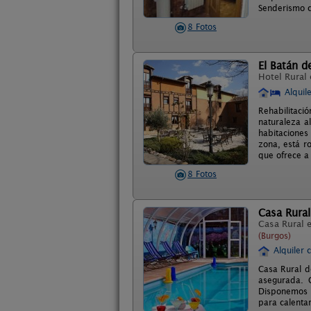
Senderismo c
8 Fotos
El Batán d
Hotel Rural
Alquil
Rehabilitaci
naturaleza a
habitaciones
zona, está r
que ofrece a
8 Fotos
Casa Rural
Casa Rural 
(Burgos)
Alquiler 
Casa Rural d
asegurada. 
Disponemos d
para calenta