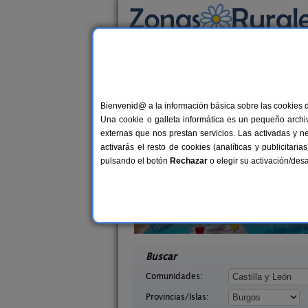
Busca por alojamiento
Alojamientos
>
Castilla y León
>
Burgos
> Bah
Casas Rurales cerca
Bienvenid@ a la información básica sobre las cookies 
Una cookie o galleta informática es un pequeño archiv
externas que nos prestan servicios. Las activadas y n
activarás el resto de cookies (analíticas y publicita
pulsando el botón
Rechazar
o elegir su activación/de
Tirabeque
La Morera de Agustina
8-10+1 pers.
4-10+
47 €
a (Burgos)
Villanueva de Carazo (Burgos)
desde
desd
Buscar
Comunidades:
Provincias/Islas: