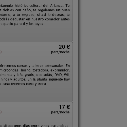
ángulo histórico-cultural del Arlanza. Te
es dobles con baño, te regalamos un buen
torno; a tu regreso, si así lo deseas, te
podrás degustar en nuestro comedor antes
espacio para tí y los tuyos.
20 €
)
pers/noche
Ofrecemos cursos y talleres artesanales. En
o microondas, horno, tostadora, exprimidor,
menea y leña gratis, dos sofás, DVD, Wii,
 niños y adultos. En la planta siguiente hay
la casa tenemos cuna y trona.
17 €
)
pers/noche
disfruta unos días entre vinos, naturaleza,