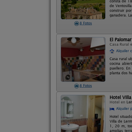
consta de 18 
de Ventosilla
construir po
ganadera. La
8 Fotos
El Palomar
Casa Rural 
Alquiler 
Casa rural ub
cocina abier
paellero. En
planta dos h
8 Fotos
Hotel Vill
Hotel en
Le
Alquiler 
Hotel situad
Villa de Ler
1, 20 m, tod
amplias terr