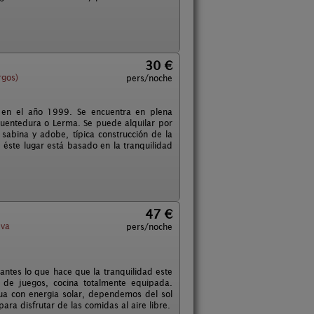
30 €
rgos)
pers/noche
l en el año 1999. Se encuentra en plena
 Puentedura o Lerma. Se puede alquilar por
 sabina y adobe, típica construcción de la
éste lugar está basado en la tranquilidad
47 €
eva
pers/noche
ntes lo que hace que la tranquilidad este
 de juegos, cocina totalmente equipada.
ua con energia solar, dependemos del sol
ra disfrutar de las comidas al aire libre.