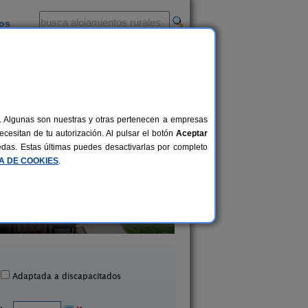
ios
-
al. Algunas son nuestras y otras pertenecen a empresas
cesitan de tu autorización. Al pulsar el botón
Aceptar
uedas. Estas últimas puedes desactivarlas por completo
CA DE COOKIES
.
a Rural Puerto del Escudo
La Casa de Enmed
16 pers.
28 €
lleruelo de Bezana (Burgos)
San Vicente del Valle (
desde
Adaptada a discapacitados