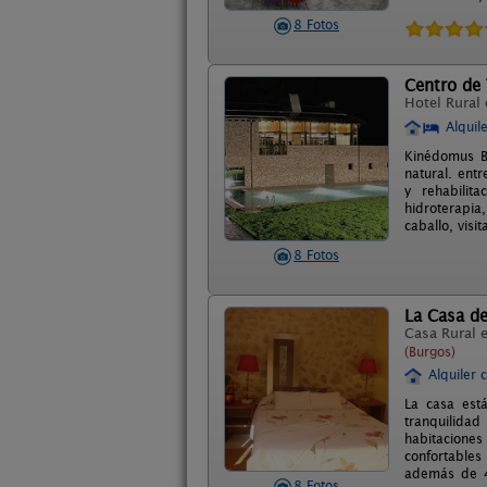
8 Fotos
Centro de
Hotel Rural
Alquil
Kinédomus Bi
natural. entr
y rehabilit
hidroterapia,
caballo, visi
8 Fotos
La Casa de
Casa Rural 
(Burgos)
Alquiler 
La casa est
tranquilidad
habitaciones
confortables
además de 4
8 Fotos