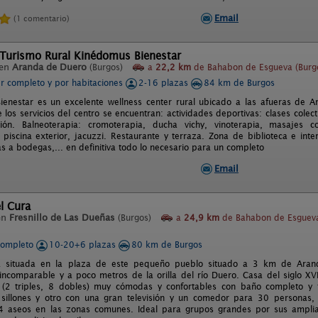
Email
(1 comentario)
 Turismo Rural Kinédomus Bienestar
 en
Aranda de Duero
(Burgos)
a
22,2 km
de Bahabon de Esgueva (Burg
er completo y por habitaciones
2-16 plazas
84 km de Burgos
enestar es un excelente wellness center rural ubicado a las afueras de 
e los servicios del centro se encuentran: actividades deportivas: clases colectiv
ación. Balneoterapia: cromoterapia, ducha vichy, vinoterapia, masajes 
 piscina exterior, jacuzzi. Restaurante y terraza. Zona de biblioteca e inter
tas a bodegas,... en definitiva todo lo necesario para un completo
Email
l Cura
en
Fresnillo de Las Dueñas
(Burgos)
a
24,9 km
de Bahabon de Esguev
completo
10-20+6 plazas
80 km de Burgos
á situada en la plaza de este pequeño pueblo situado a 3 km de Aran
 incomparable y a poco metros de la orilla del río Duero. Casa del siglo XVI
 (2 triples, 8 dobles) muy cómodas y confortables con baño completo y t
 sillones y otro con una gran televisión y un comedor para 30 personas, 
 aseos en las zonas comunes. Ideal para grupos grandes por sus amplias