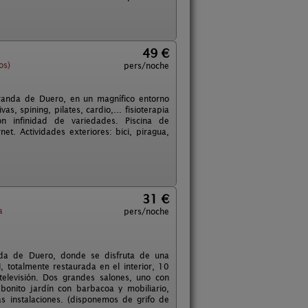
49 €
os)
pers/noche
Aranda de Duero, en un magnífico entorno
as, spining, pilates, cardio,... fisioterapia
con infinidad de variedades. Piscina de
net. Actividades exteriores: bici, piragua,
31 €
a
pers/noche
da de Duero, donde se disfruta de una
, totalmente restaurada en el interior, 10
elevisión. Dos grandes salones, uno con
bonito jardín con barbacoa y mobiliario,
 instalaciones. (disponemos de grifo de