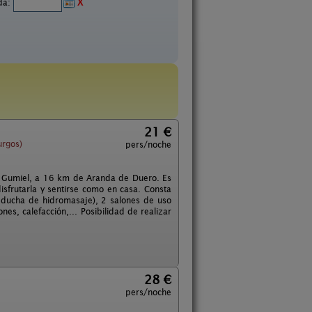
ida:
X
21 €
rgos)
pers/noche
 de Gumiel, a 16 km de Aranda de Duero. Es
sfrutarla y sentirse como en casa. Consta
 ducha de hidromasaje), 2 salones de uso
s, calefacción,... Posibilidad de realizar
28 €
pers/noche