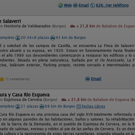
Web
Email
626..Ver teléfono
 Salaverri
en
Hontoria de Valdearados
(Burgos)
a
21,6 km
de Bahabon de Esgue
completo
20-34+8 plazas
93 km de Burgos
d y soledad de los campos de Castilla, se encuentra La Finca de Salaverri
uestro abuelo y su esposa, en 1920. Estuvo en funcionamiento hasta final
 el año 1989 sus descendientes comenzaron a restaurar los edificios y lo co
endientes. Situada en plena naturaleza, bañada por el río Aranzuelo, La F
scina, Solárium exterior, Parking propio, recinto cerrado e interminables
Email
(1 comentario)
ura y Casa Río Esgueva
en
Espinosa de Cervera
(Burgos)
a
21,8 km
de Bahabon de Esgueva (Bu
completo
21 plazas
68 km de Burgos
Fechas Libres
Cura Río Esgueva es una preciosa casa del siglo XVII totalmente reformada c
 en algunas paredes de las habitaciones, baños y salones. Su rehabilitació
s de la Sierra de la Demanda, en el pueblo de Espinosa de Cervera, en la Ri
eado de sabinas, encinas y robles al pie de las peñas de Cervera. Es un desti
la cultura y la gastronomía de estas tierras castellanas, estando situada en 