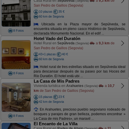
Casa Rural en
Sepúlveda
a
9,3 km
de
(Segovia)
San Pedro de Gaillos (Segovia)
10 plazas
35 €
60 km de Segovia
Ubicada en la Plaza mayor de Sepúlveda, se
encuentra situada en pleno casco Histórico de Sepúlveda,
8 Fotos
declarada Monumento Nacional. En el edif ...
Hotel Vado del Duratón
Hotel Rural en
Sepúlveda
a
9,3 km
de
(Segovia)
San Pedro de Gaillos (Segovia)
43+1 plazas
40 €
60 km de Segovia
Hotel rural de tres estrellas situado en Sepúlveda ideal
para descansar después de su paseo por las Hoces del
8 Fotos
Río Duratón. El hotel está ubi ...
La Casa de Mis Padres
Vivienda turística en
Arahuetes
a
10,7
(Segovia)
km
de San Pedro de Gaillos (Segovia)
15 plazas
23 €
42 km de Segovia
En Arahuetes, precioso pueblo segoviano rodeado de
bosques y parajes de gran belleza, podemos encontrar »
8 Fotos
La Casa de mis Padres», un maravil ...
El Encanto de La Villa
Casa Rural en
Rades de Abajo
a
11
(Segovia)