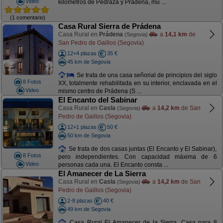
Video
kilometros de Pedraza y Prádena, mu ...
(1 comentario)
Casa Rural Sierra de Prádena
Casa Rural en
Prádena
a
14,1 km
de
(Segovia)
San Pedro de Gaillos (Segovia)
12+4 plazas
35 €
45 km de Segovia
Se trata de una casa señorial de principios del siglo
8 Fotos
XX, totalmente rehabilitada en su interior, enclavada en el
Video
mismo centro de Prádena (S ...
El Encanto del Sabinar
Casa Rural en
Casla
a
14,2 km
de San
(Segovia)
Pedro de Gaillos (Segovia)
12+1 plazas
50 €
50 km de Segovia
Se trata de dos casas juntas (El Encanto y El Sabinar),
8 Fotos
pero independientes. Con capacidad máxima de 6
Video
personas cada una. El Encanto consta ...
El Amanecer de La Sierra
Casa Rural en
Casla
a
14,2 km
de San
(Segovia)
Pedro de Gaillos (Segovia)
2-8 plazas
40 €
49 km de Segovia
Casa Rural El Amanecer de la Sierra. Casa para 8