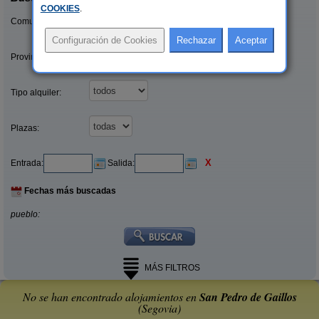
COOKIES
.
Comunidades:
Provincias/Islas:
Tipo alquiler:
Plazas:
X
Entrada:
Salida:
Fechas más buscadas
pueblo:
MÁS FILTROS
No se han encontrado alojamientos en
San Pedro de Gaillos
(Segovia)