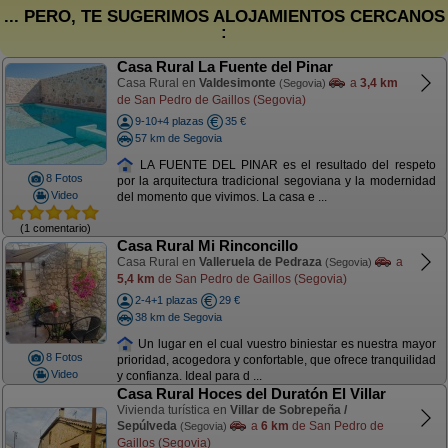
... PERO, TE SUGERIMOS ALOJAMIENTOS CERCANOS
:
Casa Rural La Fuente del Pinar
Casa Rural en
Valdesimonte
a
3,4 km
(Segovia)
de San Pedro de Gaillos (Segovia)
9-10+4 plazas
35 €
57 km de Segovia
LA FUENTE DEL PINAR es el resultado del respeto
8 Fotos
por la arquitectura tradicional segoviana y la modernidad
Video
del momento que vivimos. La casa e ...
(1 comentario)
Casa Rural Mi Rinconcillo
Casa Rural en
Valleruela de Pedraza
a
(Segovia)
5,4 km
de San Pedro de Gaillos (Segovia)
2-4+1 plazas
29 €
38 km de Segovia
Un lugar en el cual vuestro biniestar es nuestra mayor
8 Fotos
prioridad, acogedora y confortable, que ofrece tranquilidad
Video
y confianza. Ideal para d ...
Casa Rural Hoces del Duratón El Villar
Vivienda turística en
Villar de Sobrepeña /
Sepúlveda
a
6 km
de San Pedro de
(Segovia)
Gaillos (Segovia)