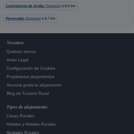
Castroserna de Arriba
(Segovia)
a 8,6 km
Perorrubio
(Segovia)
a 8,7 km
Nosotros
Quiénes somos
Aviso Legal
Configuración de Cookies
Propietarios alojamientos
Anuncia gratis tu alojamiento
Blog de Turismo Rural
Tipos de alojamiento:
Casas Rurales
Hoteles
y
Hoteles Rurales
Hostales Rurales