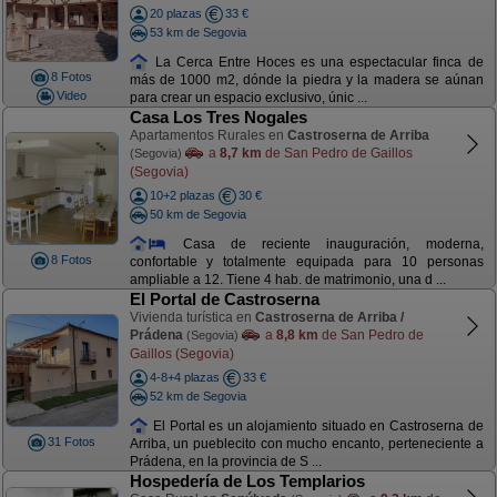
20 plazas
33 €
53 km de Segovia
La Cerca Entre Hoces es una espectacular finca de
8 Fotos
más de 1000 m2, dónde la piedra y la madera se aúnan
Video
para crear un espacio exclusivo, únic ...
Casa Los Tres Nogales
Apartamentos Rurales en
Castroserna de Arriba
a
8,7 km
de San Pedro de Gaillos
(Segovia)
(Segovia)
10+2 plazas
30 €
50 km de Segovia
Casa de reciente inauguración, moderna,
8 Fotos
confortable y totalmente equipada para 10 personas
ampliable a 12. Tiene 4 hab. de matrimonio, una d ...
El Portal de Castroserna
Vivienda turística en
Castroserna de Arriba /
Prádena
a
8,8 km
de San Pedro de
(Segovia)
Gaillos (Segovia)
4-8+4 plazas
33 €
52 km de Segovia
El Portal es un alojamiento situado en Castroserna de
31 Fotos
Arriba, un pueblecito con mucho encanto, perteneciente a
Prádena, en la provincia de S ...
Hospedería de Los Templarios