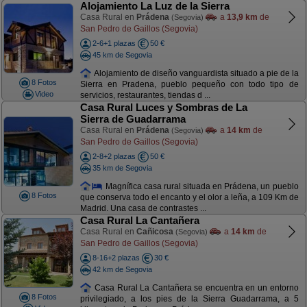
Alojamiento La Luz de la Sierra
Casa Rural en
Prádena
a
13,9 km
de
(Segovia)
San Pedro de Gaillos (Segovia)
2-6+1 plazas
50 €
45 km de Segovia
Alojamiento de diseño vanguardista situado a pie de la
8 Fotos
Sierra en Pradena, pueblo pequeño con todo tipo de
Video
servicios, restaurantes, tiendas d ...
Casa Rural Luces y Sombras de La
Sierra de Guadarrama
Casa Rural en
Prádena
a
14 km
de
(Segovia)
San Pedro de Gaillos (Segovia)
2-8+2 plazas
50 €
35 km de Segovia
Magnífica casa rural situada en Prádena, un pueblo
8 Fotos
que conserva todo el encanto y el olor a leña, a 109 Km de
Madrid. Una casa de contrastes ...
Casa Rural La Cantañera
Casa Rural en
Cañicosa
a
14 km
de
(Segovia)
San Pedro de Gaillos (Segovia)
8-16+2 plazas
30 €
42 km de Segovia
Casa Rural La Cantañera se encuentra en un entorno
8 Fotos
privilegiado, a los pies de la Sierra Guadarrama, a 5