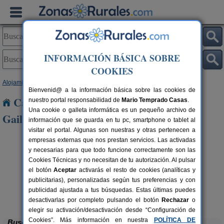
INFORMACIÓN BÁSICA SOBRE
COOKIES
Alojamientos
>
Castilla y León
>
Segovia
> San Pedro de Gaillos
Bienvenid@ a la información básica sobre las cookies de
Casas Rurales cerca de San Pedro de
nuestro portal responsabilidad de
Mario Temprado Casas
.
Una cookie o galleta informática es un pequeño archivo de
Gaillos
información que se guarda en tu pc, smartphone o tablet al
visitar el portal. Algunas son nuestras y otras pertenecen a
empresas externas que nos prestan servicios. Las activadas
y necesarias para que todo funcione correctamente son las
Cookies Técnicas y no necesitan de tu autorización. Al pulsar
el botón
Aceptar
activarás el resto de cookies (analíticas y
publicitarias), personalizadas según tus preferencias y con
rs.
 €
publicidad ajustada a tus búsquedas. Estas últimas puedes
Caserío Las Cañadas
10-20+3 pers.
55 €
Muñopedro (Segovia)
desde
desactivarlas por completo pulsando el botón
Rechazar
o
elegir su activación/desactivación desde “Configuración de
Cookies”. Más información en nuestra
POLÍTICA DE
Buscar