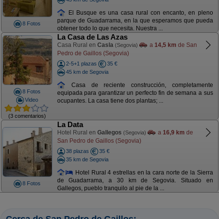
El Busque es una casa rural con encanto, en pleno
parque de Guadarrama, en la que esperamos que pueda
8 Fotos
obtener todo lo que necesita. Nuestra ...
La Casa de Las Azas
Casa Rural en
Casla
a
14,5 km
de San
(Segovia)
Pedro de Gaillos (Segovia)
2-5+1 plazas
35 €
45 km de Segovia
Casa de reciente construcción, completamente
8 Fotos
equipada para garantizar un perfecto fin de semana a sus
Video
ocupantes. La casa tiene dos plantas; ...
(3 comentarios)
La Data
Hotel Rural en
Gallegos
a
16,9 km
de
(Segovia)
San Pedro de Gaillos (Segovia)
38 plazas
35 €
35 km de Segovia
Hotel Rural 4 estrellas en la cara norte de la Sierra
de Guadarrama, a 30 km de Segovia. Situado en
8 Fotos
Gallegos, pueblo tranquilo al pie de la ...