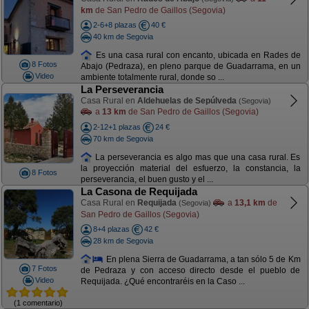
km
de San Pedro de Gaillos (Segovia)
2-6+8 plazas
40 €
40 km de Segovia
Es una casa rural con encanto, ubicada en Rades de
8 Fotos
Abajo (Pedraza), en pleno parque de Guadarrama, en un
Video
ambiente totalmente rural, donde so ...
La Perseverancia
Casa Rural en
Aldehuelas de Sepúlveda
(Segovia)
a
13 km
de San Pedro de Gaillos (Segovia)
2-12+1 plazas
24 €
70 km de Segovia
La perseverancia es algo mas que una casa rural. Es
la proyección material del esfuerzo, la constancia, la
8 Fotos
perseverancia, el buen gusto y el ...
La Casona de Requijada
Casa Rural en
Requijada
a
13,1 km
de
(Segovia)
San Pedro de Gaillos (Segovia)
8+4 plazas
42 €
28 km de Segovia
En plena Sierra de Guadarrama, a tan sólo 5 de Km
7 Fotos
de Pedraza y con acceso directo desde el pueblo de
Video
Requijada. ¿Qué encontraréis en la Caso ...
(1 comentario)