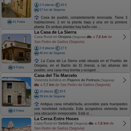
2-6 plazas
26 €
57 km de Segovia
Casa de pueblo, completamente renovada. Tiene 3
41 Fotos
habitaciones. 2 en la planta baja y una en la primera
planta. En ambas plantas hay baño con ...
La Casa de La Sierra
Casa Rural en
Orejana
a
7,6 km
de
(Segovia)
San Pedro de Gaillos (Segovia)
2-8 plazas
27 €
40 km de Segovia
La Casa de La Sierra está situada en el Pueblo de
Orejana, en el Barrio de El Arenal, a las afueras del
8 Fotos
pueblo, una casa muy bonita y acoged ...
Casa del Tío Marcelo
Vivienda turística en
Pajares de Pedraza
(Segovia)
a
7,7 km
de San Pedro de Gaillos (Segovia)
10 plazas
28 €
39 km de Segovia
Antigua casa rehabilitada, accesible para huespedes
con movilidad reducida. Esta acogedora vivienda tiene
8 Fotos
una ubicación inmejorable. Está si ...
La Cerca Entre Hoces
Casa Rural en
Sebúlcor
a
7,8 km
de
(Segovia)
San Pedro de Gaillos (Segovia)