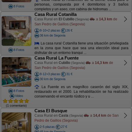
personas, compuesta por 4 dormitorios y 3 baños
8 Fotos
completos y un aseo, con cabina de hidromas ...
Casa Rural Cotanilla
Casa Rural en
El Cubillo
a
14,3 km
de
(Segovia)
San Pedro de Gaillos (Segovia)
8-10+2 plazas
26 €
36 km de Segovia
La casa rural Cotanilla tiene una situación privilegiada
en la zona que hace que sea una elección ideal para
8 Fotos
disfrutar de un entorno tranqui ...
Casa Rural La Fuente
Casa Rural en
Cubillo
a
14,3 km
de
(Segovia)
San Pedro de Gaillos (Segovia)
8-12+3 plazas
31 €
30 km de Segovia
La Fuente es un magnífico caserón del siglo XIX,
8 Fotos
restaurado en el 2000. La rehabilitación se ha realizado
Video
conservando el encanto rústico y u ...
(1 comentario)
Casa El Busque
Casa Rural en
Casla
a
14,4 km
de San
(Segovia)
Pedro de Gaillos (Segovia)
2-5 plazas
27 €
45 km de Segovia