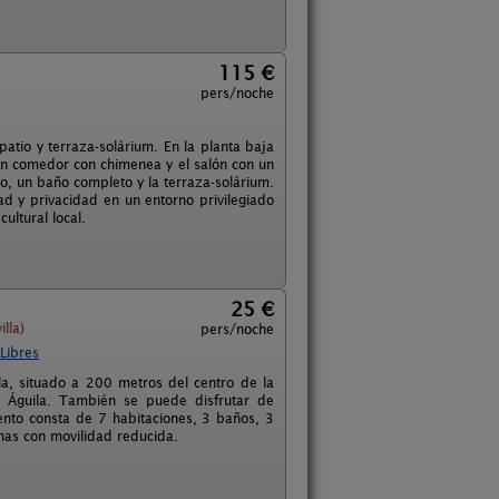
115 €
pers/noche
tio y terraza-solárium. En la planta baja
un comedor con chimenea y el salón con un
rio, un baño completo y la terraza-solárium.
ad y privacidad en un entorno privilegiado
ultural local.
25 €
lla)
pers/noche
Libres
lla, situado a 200 metros del centro de la
l Águila. También se puede disfrutar de
miento consta de 7 habitaciones, 3 baños, 3
nas con movilidad reducida.