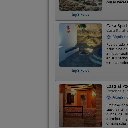
con lo necesa
8 Fotos
Casa Spa 
Casa Rural 
Alquiler 
Restaurada 
principios d
antiguo casti
en sus techo
y restaurado
8 Fotos
Casa El Po
Vivienda tur
Alquiler 
Preciosa cas
soporta la m
ducha de hi
dormitorio y
organizadas.