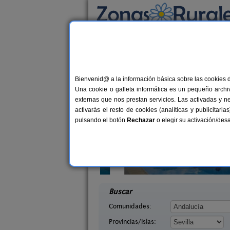
Busca por alojamiento
Alojamientos
>
Andalucía
>
Sevilla
> Alcolea 
Casas Rurales en Alc
Bienvenid@ a la información básica sobre las cookies 
Una cookie o galleta informática es un pequeño archiv
externas que nos prestan servicios. Las activadas y n
activarás el resto de cookies (analíticas y publicita
pulsando el botón
Rechazar
o elegir su activación/de
Casas Rurales La Colina
36+
La Sentencia
Las Navas de La Concepción
12+3 pers.
desd
35 €
lla)
(Sevilla)
desde
Buscar
Comunidades:
Provincias/Islas: