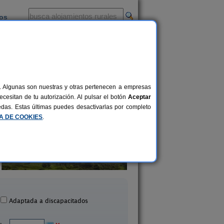
ios
-
al. Algunas son nuestras y otras pertenecen a empresas
cesitan de tu autorización. Al pulsar el botón
Aceptar
uedas. Estas últimas puedes desactivarlas por completo
CA DE COOKIES
.
Casa Tere Arenosos
Casa Spa La Águe
6-12+2 pers.
18 €
Pruna (Sevilla)
Peñaflor (Sevilla)
desde
Adaptada a discapacitados