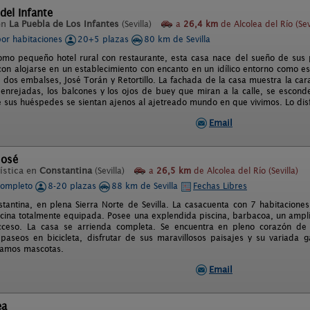
del Infante
en
La Puebla de Los Infantes
(Sevilla)
a
26,4 km
de Alcolea del Río (Sevi
por habitaciones
20+5 plazas
80 km de Sevilla
mo pequeño hotel rural con restaurante, esta casa nace del sueño de sus
on alojarse en un establecimiento con encanto en un idílico entorno como es 
 dos embalses, José Torán y Retortillo. La fachada de la casa muestra la car
 enrejadas, los balcones y los ojos de buey que miran a la calle, se esco
 sus huéspedes se sientan ajenos al ajetreado mundo en que vivimos. Lo disf
Email
José
ística en
Constantina
(Sevilla)
a
26,5 km
de Alcolea del Río (Sevilla)
completo
8-20 plazas
88 km de Sevilla
Fechas Libres
tantina, en plena Sierra Norte de Sevilla. La casacuenta con 7 habitacione
cina totalmente equipada. Posee una explendida piscina, barbacoa, un ampli
acceso. La casa se arrienda completa. Se encuentra en pleno corazón de 
paseos en bicicleta, disfrutar de sus maravillosos paisajes y su variada ga
tamos mascotas.
Email
ea