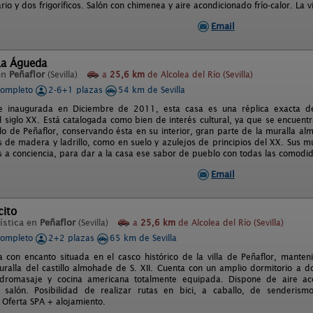
rio y dos frigoríficos. Salón con chimenea y aire acondicionado frío-calor. La v
Email
La Águeda
en
Peñaflor
(Sevilla)
a
25,6 km
de Alcolea del Río (Sevilla)
completo
2-6+1 plazas
54 km de Sevilla
e inaugurada en Diciembre de 2011, esta casa es una réplica exacta d
el siglo XX. Está catalogada como bien de interés cultural, ya que se encuent
llo de Peñaflor, conservando ésta en su interior, gran parte de la muralla al
s de madera y ladrillo, como en suelo y azulejos de principios del XX. Sus m
s a conciencia, para dar a la casa ese sabor de pueblo con todas las comodi
Email
cito
ística en
Peñaflor
(Sevilla)
a
25,6 km
de Alcolea del Río (Sevilla)
completo
2+2 plazas
65 km de Sevilla
a con encanto situada en el casco histórico de la villa de Peñaflor, manten
uralla del castillo almohade de S. XII. Cuenta con un amplio dormitorio a d
dromasaje y cocina americana totalmente equipada. Dispone de aire acon
 salón. Posibilidad de realizar rutas en bici, a caballo, de senderismo
 Oferta SPA + alojamiento.