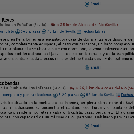
Email
e Reyes
ística en
Peñaflor
(Sevilla)
a
26 km
de Alcolea del Río (Sevilla)
completo
5+3 plazas
75 km de Sevilla
Fechas Libres
eyes, en Peñaflor, es una encantadora casa de dos plantas que dispone de pa
 cocina, completamente equipada, el patio con barbacoa, un baño completo, 
. En la planta alta se ubica la suite con dormitorio, la zona biblioteca-escrito
spedes podrán disfrutar del jacuzzi, del sol en la terraza y de la tranquilid
a se encuentra situada a pocos minutos del río Guadalquivir y del patrimonio c
Email
lcobendas
en
La Puebla de Los Infantes
(Sevilla)
a
26,3 km
de Alcolea del Río (Sevi
er completo y por habitaciones
5-20 plazas
82 km de Sevilla
Fechas 
turístico situado en la puebla de los infantes, en plena sierra norte de Sevi
En las inmediaciones se encuentra el pantano José Torán y el pantano de
cuáticas, senderismo, rutas a caballo, bicicleta, caza, pesca, etc. El aloja
cocinas, con capacidad de un máximo de 20 personas. Habilitado para perso
Email