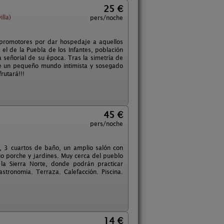
25 €
lla)
pers/noche
 promotores por dar hospedaje a aquellos
el de la Puebla de los Infantes, población
a señorial de su época. Tras la simetría de
nde un pequeño mundo intimista y sosegado
rutará!!!
45 €
pers/noche
s, 3 cuartos de baño, un amplio salón con
o porche y jardines. Muy cerca del pueblo
la Sierra Norte, donde podrán practicar
stronomia. Terraza. Calefacción. Piscina.
14 €