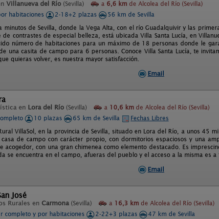
en
Villanueva del Río
(Sevilla)
a
6,6 km
de Alcolea del Río (Sevilla)
por habitaciones
2-18+2 plazas
56 km de Sevilla
a minutos de Sevilla, donde la Vega Alta, con el río Guadalquivir y las prime
 de contrastes de especial belleza, está ubicada Villa Santa Lucía, en Villanu
cido número de habitaciones para un máximo de 18 personas donde le gara
e una casita de campo para 6 personas. Conoce Villa Santa Lucía, te invita
ue quieras volver, es nuestra mayor satisfacción.
Email
ra
ística en
Lora del Río
(Sevilla)
a
10,6 km
de Alcolea del Río (Sevilla)
completo
10 plazas
65 km de Sevilla
Fechas Libres
ural VillaSol, en la provincia de Sevilla, situado en Lora del Río, a unos 45 
 casa de campo con carácter propio, con dormitorios espaciosos y una ampl
e acogedor, con una gran chimenea como elemento destacado. Es imprescind
nda se encuentra en el campo, afueras del pueblo y el acceso a la misma es a 
Email
San José
os Rurales en
Carmona
(Sevilla)
a
16,3 km
de Alcolea del Río (Sevilla)
er completo y por habitaciones
2-22+3 plazas
47 km de Sevilla