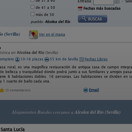
de 31 a 40
Entrada:
-
Sal
de 41 a 50
Fechas más buscadas
más de 50
pueblo:
Alcolea del Río
o (Sevilla)
Ver en el mapa
o
ística en
Alcolea del Río
(Sevilla)
completo
10-16 plazas
55 km de Sevilla
Fechas Libres
 casa rural, es una magnífica restauración de antigua casa de campo integr
 de belleza y tranquilidad donde podrá junto a sus familiares y amigos pasar 
tiene 8 habitaciones dobles. 16 personas. Las habitaciones se dividen en 
 y 1 cuarto de baño cada una.
Email
(3 comentarios)
Alojamientos Rurales cercanos a
Alcolea del Río (Sevilla)
a Santa Lucía