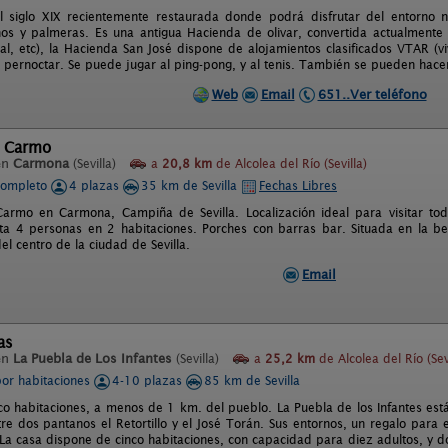
 siglo XIX recientemente restaurada donde podrá disfrutar del entorno n
nos y palmeras. Es una antigua Hacienda de olivar, convertida actualmente
eal, etc), la Hacienda San José dispone de alojamientos clasificados VTAR (vi
pernoctar. Se puede jugar al ping-pong, y al tenis. También se pueden hace
Web
Email
651..Ver teléfono
l Carmo
en
Carmona
(Sevilla)
a
20,8 km
de Alcolea del Río (Sevilla)
completo
4 plazas
35 km de Sevilla
Fechas Libres
armo en Carmona, Campiña de Sevilla. Localización ideal para visitar tod
ta 4 personas en 2 habitaciones. Porches con barras bar. Situada en la be
l centro de la ciudad de Sevilla.
Email
as
en
La Puebla de Los Infantes
(Sevilla)
a
25,2 km
de Alcolea del Río (Sevi
por habitaciones
4-10 plazas
85 km de Sevilla
co habitaciones, a menos de 1 km. del pueblo. La Puebla de los Infantes está
e dos pantanos el Retortillo y el José Torán. Sus entornos, un regalo para el
La casa dispone de cinco habitaciones, con capacidad para diez adultos, y d