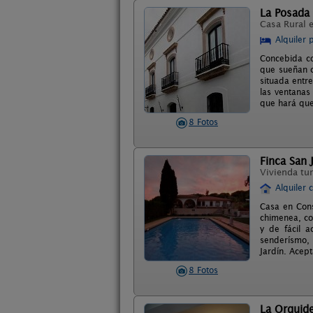
La Posada 
Casa Rural 
Alquiler 
Concebida co
que sueñan c
situada entre
las ventanas
que hará que
8 Fotos
Finca San 
Vivienda tur
Alquiler 
Casa en Cons
chimenea, co
y de fácil 
senderísmo, 
Jardín. Acep
8 Fotos
La Orquid