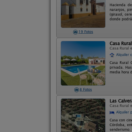
Hacienda del
naranjos, pi
(girasol, cer
donde podrá 
19 Fotos
Casa Rura
Casa Rural 
Alquiler 
Casa Rural C
privada. Has
media hora de
8 Fotos
Las Calver
Casa Rural 
Alquiler 
Casa con cin
Córdoba, entr
senderismo. 