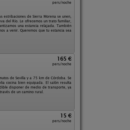
pers/noche
ras estribaciones de Sierra Morena se unen,
eva del Río. Le ofrecemos un trato familiar,
ntizamos una estancia relajada. También
mos a venir. Queremos que tu estancia sea
165 €
pers/noche
minutos de Sevilla y a 75 km de Córdoba. Se
ia cocina bien equipada. El salón resulta
ible disponer de medio de transporte, ya
través de un camino rural.
15 €
pers/noche