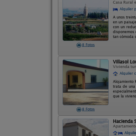
Casa Rural 
Alquiler 
A unos treint
en un paisaje
con un redu
disponemos d
tan cómoda q
8 Fotos
Villasol Lo
Vivienda tur
Alquiler 
Alojamiento R
trata de una
especialment
que la vivie
8 Fotos
Hacienda 
Apartament
Alquil