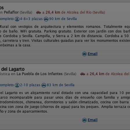
os
en
Peñaflor
(Sevilla)
a
26,4 km
de Alcolea del Río (Sevilla)
completo
4-8+3 plazas
90 km de Sevilla
Rural con vestigios de arquitectura y elementos romanos. Totalmente equ
o de baño. WiFi gratuita. Parking gratuito. Exterior con jardín con dos b
re Cordoba y Sevilla. Campiña, y Sierra a 2 km de distancia. Cordoba a 50
, carretera y tren. Visitas culturales guiadas para ver los monumentos existe
róximas a la casa.
Email
 del Lagarto
ística en
La Puebla de Los Infantes
(Sevilla)
a
26,4 km
de Alcolea del
completo
2-10 plazas
83 km de Sevilla
el Lagarto es un alojamiento rural dotado con una capacidad para 10 per
 marco incomparable para pasar unos días de ensueño con familia y amig
trodomésticos, chimenea, dormitorios y salón climatizado, cocina con barra
scina con zona de juego (chorros de agua) para los peques. Amplia terraza c
ño y zona de aparcamientos.
Email