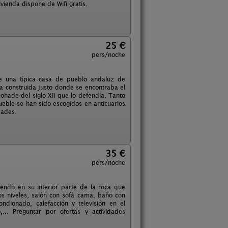
ivienda dispone de Wifi gratis.
25 €
pers/noche
e una típica casa de pueblo andaluz de
ra construida justo donde se encontraba el
mohade del siglo XII que lo defendía. Tanto
ueble se han sido escogidos en anticuarios
dades.
35 €
pers/noche
iendo en su interior parte de la roca que
os niveles, salón con sofá cama, baño con
dionado, calefacción y televisión en el
,... Preguntar por ofertas y actividades