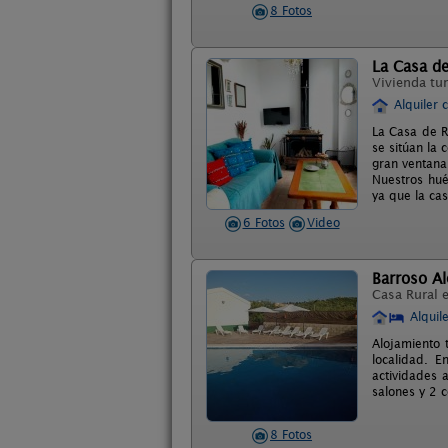
8 Fotos
La Casa d
Vivienda tur
Alquiler 
La Casa de R
se sitúan la
gran ventanal
Nuestros hué
ya que la cas
6 Fotos
Video
Barroso A
Casa Rural 
Alquil
Alojamiento 
localidad. 
actividades a
salones y 2 
8 Fotos