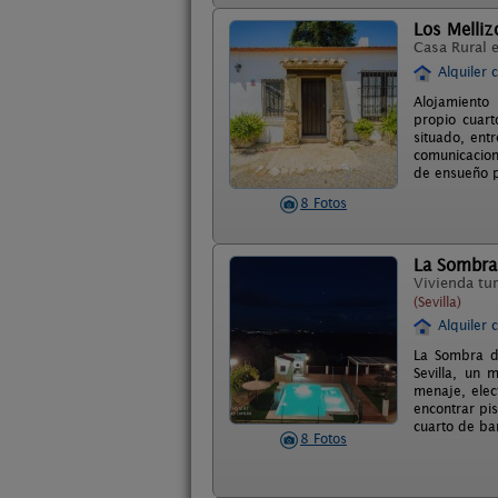
Los Melliz
Casa Rural 
Alquiler 
Alojamiento 
propio cuart
situado, ent
comunicacion
de ensueño p
8 Fotos
La Sombra
Vivienda tur
(Sevilla)
Alquiler 
La Sombra d
Sevilla, un
menaje, elec
encontrar pi
cuarto de ba
8 Fotos