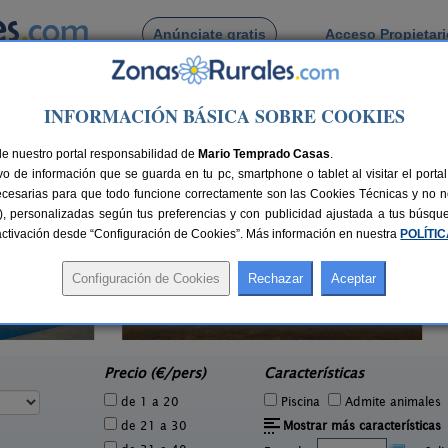
Anúnciate gratis
Acceso Propietar
Busca por pueblo
INFORMACIÓN BÁSICA SOBRE COOKIES
del Río
olea del Río
de nuestro portal responsabilidad de
Mario Temprado Casas
.
o de información que se guarda en tu pc, smartphone o tablet al visitar el port
ecesarias para que todo funcione correctamente son las Cookies Técnicas y no ne
rias), personalizadas según tus preferencias y con publicidad ajustada a tus búsq
sactivación desde “Configuración de Cookies”. Más información en nuestra
POLÍTI
6 pers.
16 €
Hacienda San José
2-22+3 pers.
e
15 €
Carmona (Sevilla)
desde
Precio (€/pers)
Características
de 1 a 20
Piscina
Admite animales
de 21 a 30
Mostrar más características