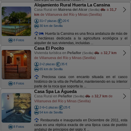
Alojamiento Rural Huerta La Cansina
Casa Rural en
Mairena del Alcor
a
31,7
(Sevilla)
km
de Villanueva del Río y Minas (Sevilla)
31+7 plazas
20 €
30 km de Sevilla
Huerta la Cansina es una finca andaluza de más de
4 hectáreas dedicada a la agricultura ecológica y el
8 Fotos
alquiler de sus viviendas, incluidas ...
Casa El Pocito
Vivienda turística en
Peñaflor
a
32,7 km
(Sevilla)
de Villanueva del Río y Minas (Sevilla)
2+2 plazas
35 €
65 km de Sevilla
Preciosa casa con encanto situada en el casco
histórico de la villa de Peñaflor, manteniendo en su interior
8 Fotos
parte de la roca que soporta la ...
Casa Spa La Águeda
Casa Rural en
Peñaflor
a
32,7 km
de
(Sevilla)
Villanueva del Río y Minas (Sevilla)
2-6+1 plazas
25 €
54 km de Sevilla
Restaurada e inaugurada en Diciembre de 2011, esta
casa es una réplica exacta de una típica casa de pueblo
8 Fotos
andaluz de principios del siglo X ...