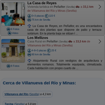
La Casa de Reyes
Vivienda turística en
Peñaflor
a
33,1 km
(Sevilla)
de Villanueva del Río y Minas (Sevilla)
5+3 plazas
115 €
75 km de Sevilla
La Casa de Reyes, en Peñaflor, es una encantadora
6 Fotos
casa de dos plantas que dispone de patio y terraza-
Video
solárium. En la planta baja se sitúan l ...
Los Mellizos
Casa Rural en
Peñaflor
a
33,5 km
de
(Sevilla)
Villanueva del Río y Minas (Sevilla)
4-8+3 plazas
25 €
90 km de Sevilla
Alojamiento Rural con vestigios de arquitectura y
elementos romanos. Totalmente equipada, climatizada.
8 Fotos
Cada habitación con propio cuarto de ...
Cerca de Villanueva del Río y Minas:
Villanueva del Rio
(Sevilla)
a 4,3 km
Tocina
(Sevilla)
a 5,8 km