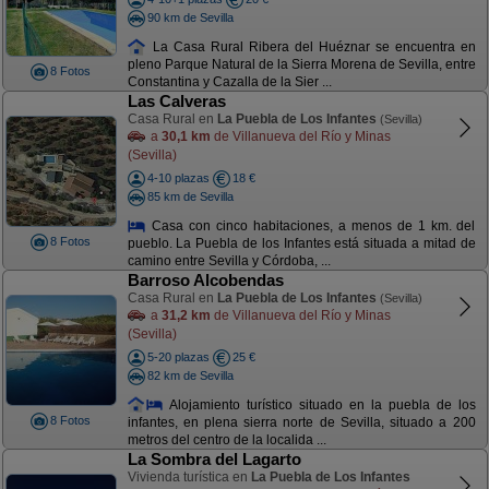
90 km de Sevilla
La Casa Rural Ribera del Huéznar se encuentra en
pleno Parque Natural de la Sierra Morena de Sevilla, entre
8 Fotos
Constantina y Cazalla de la Sier ...
Las Calveras
Casa Rural en
La Puebla de Los Infantes
(Sevilla)
a
30,1 km
de Villanueva del Río y Minas
(Sevilla)
4-10 plazas
18 €
85 km de Sevilla
Casa con cinco habitaciones, a menos de 1 km. del
8 Fotos
pueblo. La Puebla de los Infantes está situada a mitad de
camino entre Sevilla y Córdoba, ...
Barroso Alcobendas
Casa Rural en
La Puebla de Los Infantes
(Sevilla)
a
31,2 km
de Villanueva del Río y Minas
(Sevilla)
5-20 plazas
25 €
82 km de Sevilla
Alojamiento turístico situado en la puebla de los
8 Fotos
infantes, en plena sierra norte de Sevilla, situado a 200
metros del centro de la localida ...
La Sombra del Lagarto
Vivienda turística en
La Puebla de Los Infantes