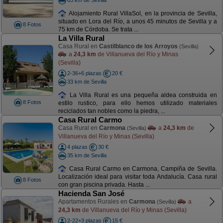
Alojamiento Rural VillaSol, en la provincia de Sevilla,
situado en Lora del Río, a unos 45 minutos de Sevilla y a
8 Fotos
75 km de Córdoba. Se trata ...
La Villa Rural
Casa Rural en
Castilblanco de los Arroyos
(Sevilla)
a
24,3 km
de Villanueva del Río y Minas
(Sevilla)
2-36+6 plazas
20 €
33 km de Sevilla
La Villa Rural es una pequeña aldea construida en
8 Fotos
estilo rustico, para ello hemos utilizado materiales
reciclados tan nobles como la piedra, ...
Casa Rural Carmo
Casa Rural en
Carmona
a
24,3 km
de
(Sevilla)
Villanueva del Río y Minas (Sevilla)
4 plazas
30 €
35 km de Sevilla
Casa Rural Carmo en Carmona, Campiña de Sevilla.
Localización ideal para visitar toda Andalucía. Casa rural
8 Fotos
con gran piscina privada. Hasta ...
Hacienda San José
Apartamentos Rurales en
Carmona
a
(Sevilla)
24,3 km
de Villanueva del Río y Minas (Sevilla)
2-22+3 plazas
15 €