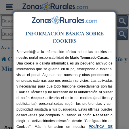
INFORMACIÓN BÁSICA SOBRE
COOKIES
Alojamientos
>
Andalucía
>
Sevilla
> Villanueva del Río y Minas
Bienvenid@ a la información básica sobre las cookies de
Casas Rurales cerca de Villanueva del Río y
nuestro portal responsabilidad de
Mario Temprado Casas
.
Una cookie o galleta informática es un pequeño archivo de
Minas
información que se guarda en tu pc, smartphone o tablet al
visitar el portal. Algunas son nuestras y otras pertenecen a
empresas externas que nos prestan servicios. Las activadas
y necesarias para que todo funcione correctamente son las
Cookies Técnicas y no necesitan de tu autorización. Al pulsar
el botón
Aceptar
activarás el resto de cookies (analíticas y
publicitarias), personalizadas según tus preferencias y con
publicidad ajustada a tus búsquedas. Estas últimas puedes
Casas Rurales La Colina
rs.
36+6 pers.
 €
16 €
Las Navas de La Concepción (Sevilla)
desde
desactivarlas por completo pulsando el botón
Rechazar
o
elegir su activación/desactivación desde “Configuración de
Cookies”. Más información en nuestra
POLÍTICA DE
Buscar