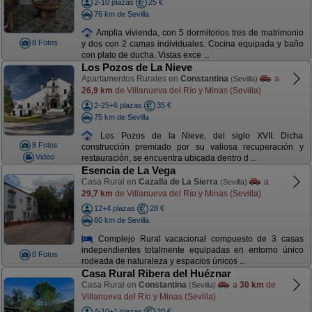
2-10 plazas
25 €
76 km de Sevilla
Amplia vivienda, con 5 dormitorios tres de matrimonio
8 Fotos
y dos con 2 camas individuales. Cocina equipada y baño
con plato de ducha. Vistas exce ...
Los Pozos de La Nieve
Apartamentos Rurales en
Constantina
a
(Sevilla)
26,9 km
de Villanueva del Río y Minas (Sevilla)
2-25+6 plazas
35 €
75 km de Sevilla
Los Pozos de la Nieve, del siglo XVII. Dicha
8 Fotos
construcción premiado por su valiosa recuperación y
Video
restauración, se encuentra ubicada dentro d ...
Esencia de La Vega
Casa Rural en
Cazalla de La Sierra
a
(Sevilla)
29,7 km
de Villanueva del Río y Minas (Sevilla)
12+4 plazas
28 €
60 km de Sevilla
Complejo Rural vacacional compuesto de 3 casas
independientes totalmente equipadas en entorno único
8 Fotos
rodeada de naturaleza y espacios únicos ...
Casa Rural Ribera del Huéznar
Casa Rural en
Constantina
a
30 km
de
(Sevilla)
Villanueva del Río y Minas (Sevilla)
4-10+1 plazas
20 €