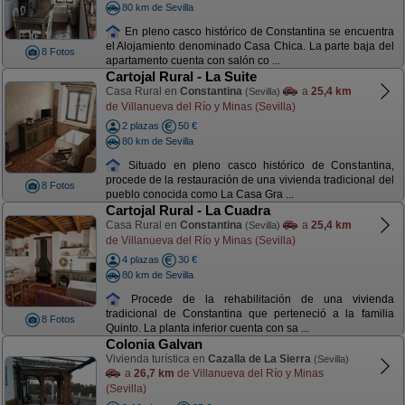
80 km de Sevilla
En pleno casco histórico de Constantina se encuentra
el Alojamiento denominado Casa Chica. La parte baja del
8 Fotos
apartamento cuenta con salón co ...
Cartojal Rural - La Suite
Casa Rural en
Constantina
a
25,4 km
(Sevilla)
de Villanueva del Río y Minas (Sevilla)
2 plazas
50 €
80 km de Sevilla
Situado en pleno casco histórico de Constantina,
procede de la restauración de una vivienda tradicional del
8 Fotos
pueblo conocida como La Casa Gra ...
Cartojal Rural - La Cuadra
Casa Rural en
Constantina
a
25,4 km
(Sevilla)
de Villanueva del Río y Minas (Sevilla)
4 plazas
30 €
80 km de Sevilla
Procede de la rehabilitación de una vivienda
tradicional de Constantina que perteneció a la familia
8 Fotos
Quinto. La planta inferior cuenta con sa ...
Colonia Galvan
Vivienda turística en
Cazalla de La Sierra
(Sevilla)
a
26,7 km
de Villanueva del Río y Minas
(Sevilla)