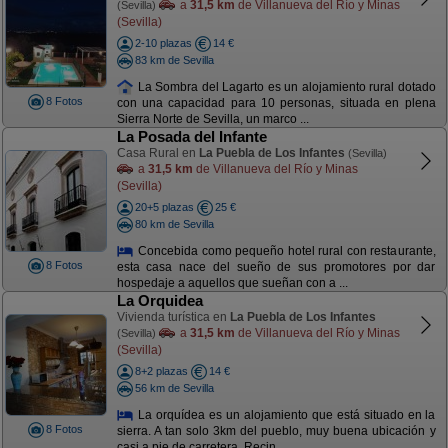
a
31,5 km
de Villanueva del Río y Minas
(Sevilla)
(Sevilla)
2-10 plazas
14 €
83 km de Sevilla
La Sombra del Lagarto es un alojamiento rural dotado
8 Fotos
con una capacidad para 10 personas, situada en plena
Sierra Norte de Sevilla, un marco ...
La Posada del Infante
Casa Rural en
La Puebla de Los Infantes
(Sevilla)
a
31,5 km
de Villanueva del Río y Minas
(Sevilla)
20+5 plazas
25 €
80 km de Sevilla
Concebida como pequeño hotel rural con restaurante,
8 Fotos
esta casa nace del sueño de sus promotores por dar
hospedaje a aquellos que sueñan con a ...
La Orquidea
Vivienda turística en
La Puebla de Los Infantes
a
31,5 km
de Villanueva del Río y Minas
(Sevilla)
(Sevilla)
8+2 plazas
14 €
56 km de Sevilla
La orquídea es un alojamiento que está situado en la
8 Fotos
sierra. A tan solo 3km del pueblo, muy buena ubicación y
casi a pie de carretera. Recin ...