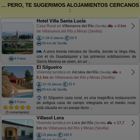
... PERO, TE SUGERIMOS ALOJAMIENTOS CERCANOS
:
Hotel Villa Santa Lucía
Casa Rural en
Villanueva del Río
a
4 km
(Sevilla)
de Villanueva del Río y Minas (Sevilla)
2-18+2 plazas
60 €
56 km de Sevilla
A unos treinta minutos de Sevilla, donde la Vega Alta,
con el río Guadalquivir y las primeras estribaciones de
8 Fotos
Sierra Morena se unen, en un ...
El Silgueiro
Vivienda turística en
Alcolea del Río
a
(Sevilla)
9,1 km
de Villanueva del Río y Minas (Sevilla)
10-16 plazas
25 €
55 km de Sevilla
El Silgueiro casa rural, es una magnífica restauración
8 Fotos
de antigua casa de campo integrada en el medio rural,
está situada en un paraje lleno ...
(3 comentarios)
Villasol Lora
Vivienda turística en
Lora del Río
a
17,7
(Sevilla)
km
de Villanueva del Río y Minas (Sevilla)
10 plazas
165 €
65 km de Sevilla