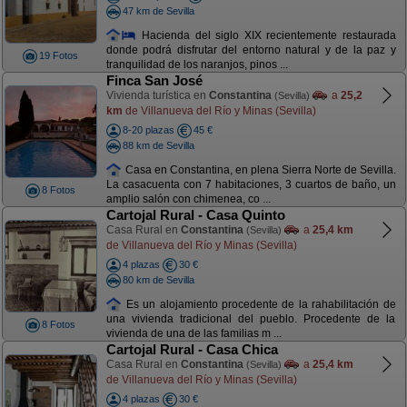
47 km de Sevilla
Hacienda del siglo XIX recientemente restaurada
donde podrá disfrutar del entorno natural y de la paz y
19 Fotos
tranquilidad de los naranjos, pinos ...
Finca San José
Vivienda turística en
Constantina
a
25,2
(Sevilla)
km
de Villanueva del Río y Minas (Sevilla)
8-20 plazas
45 €
88 km de Sevilla
Casa en Constantina, en plena Sierra Norte de Sevilla.
La casacuenta con 7 habitaciones, 3 cuartos de baño, un
8 Fotos
amplio salón con chimenea, co ...
Cartojal Rural - Casa Quinto
Casa Rural en
Constantina
a
25,4 km
(Sevilla)
de Villanueva del Río y Minas (Sevilla)
4 plazas
30 €
80 km de Sevilla
Es un alojamiento procedente de la rahabilitación de
una vivienda tradicional del pueblo. Procedente de la
8 Fotos
vivienda de una de las familias m ...
Cartojal Rural - Casa Chica
Casa Rural en
Constantina
a
25,4 km
(Sevilla)
de Villanueva del Río y Minas (Sevilla)
4 plazas
30 €