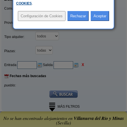
COOKIES
.
Comunidades:
Provincias/Islas:
Tipo alquiler:
Plazas:
X
Entrada:
Salida:
Fechas más buscadas
pueblo:
MÁS FILTROS
No se han encontrado alojamientos en
Villanueva del Río y Minas
(Sevilla)