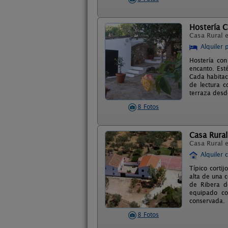
Hostería C
Casa Rural 
Alquiler 
Hostería con
encanto. Est
Cada habitac
de lectura c
terraza desde
8 Fotos
Casa Rural
Casa Rural 
Alquiler 
Típico corti
alta de una c
de Ribera d
equipado co
conservada.
8 Fotos