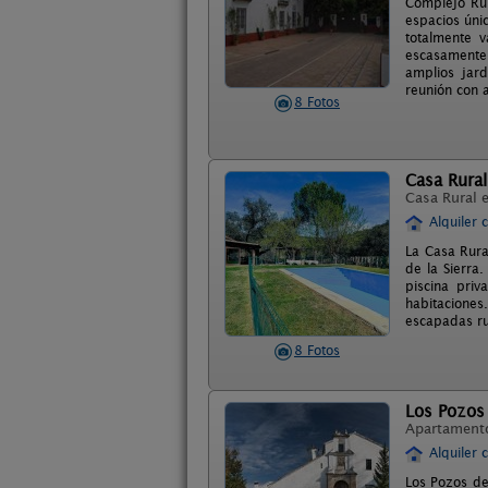
Complejo Rur
espacios úni
totalmente 
escasamente
amplios jar
reunión con 
8 Fotos
Casa Rural
Casa Rural 
Alquiler 
La Casa Rura
de la Sierra
piscina pri
habitaciones
escapadas ru
8 Fotos
Los Pozos
Apartament
Alquiler 
Los Pozos de