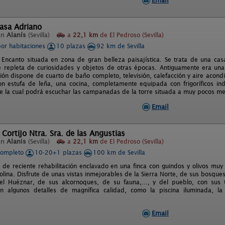
Email
asa Adriano
en
Alanís
(Sevilla)
a
22,1 km
de El Pedroso (Sevilla)
por habitaciones
10 plazas
92 km de Sevilla
 Encanto situada en zona de gran belleza paisajística. Se trata de una cas
é repleta de curiosidades y objetos de otras épocas. Antiguamente era una
ión dispone de cuarto de baño completo, televisión, calefacción y aire acon
on estufa de leña, una cocina, completamente equipada con frigoríficos in
 la cual podrá escuchar las campanadas de la torre situada a muy pocos metro
Email
 Cortijo Ntra. Sra. de las Angustias
en
Alanis
(Sevilla)
a
22,1 km
de El Pedroso (Sevilla)
completo
10-20+1 plazas
100 km de Sevilla
jo de reciente rehabilitación enclavado en una finca con guindos y olivos muy
olina. Disfrute de unas vistas inmejorables de la Sierra Norte, de sus bosqu
el Huéznar, de sus alcornoques, de su fauna,..., y del pueblo, con sus
n algunos detalles de magnífica calidad, como la piscina iluminada, la 
Email