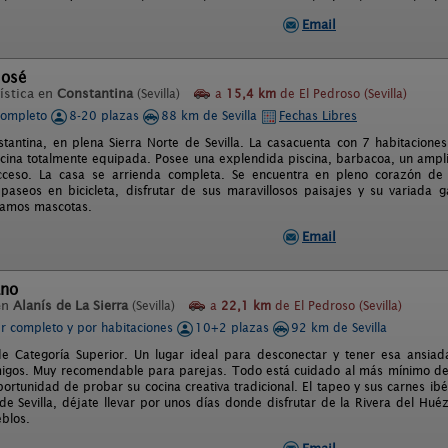
Email
José
ística en
Constantina
(Sevilla)
a
15,4 km
de El Pedroso (Sevilla)
completo
8-20 plazas
88 km de Sevilla
Fechas Libres
tantina, en plena Sierra Norte de Sevilla. La casacuenta con 7 habitacione
cina totalmente equipada. Posee una explendida piscina, barbacoa, un ampli
acceso. La casa se arrienda completa. Se encuentra en pleno corazón de 
paseos en bicicleta, disfrutar de sus maravillosos paisajes y su variada ga
tamos mascotas.
Email
ano
en
Alanís de La Sierra
(Sevilla)
a
22,1 km
de El Pedroso (Sevilla)
er completo y por habitaciones
10+2 plazas
92 km de Sevilla
e Categoría Superior. Un lugar ideal para desconectar y tener esa ansiada
migos. Muy recomendable para parejas. Todo está cuidado al más mínimo det
portunidad de probar su cocina creativa tradicional. El tapeo y sus carnes ib
 de Sevilla, déjate llevar por unos días donde disfrutar de la Rivera del Hu
blos.