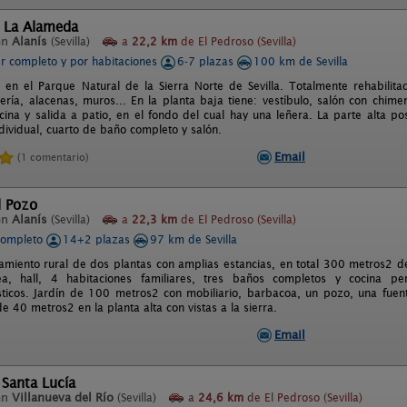
l La Alameda
en
Alanís
(Sevilla)
a
22,2 km
de El Pedroso (Sevilla)
er completo y por habitaciones
6-7 plazas
100 km de Sevilla
 en el Parque Natural de la Sierra Norte de Sevilla. Totalmente rehabili
ería, alacenas, muros... En la planta baja tiene: vestíbulo, salón con chim
cina y salida a patio, en el fondo del cual hay una leñera. La parte alta p
dividual, cuarto de baño completo y salón.
Email
(1 comentario)
l Pozo
en
Alanís
(Sevilla)
a
22,3 km
de El Pedroso (Sevilla)
completo
14+2 plazas
97 km de Sevilla
jamiento rural de dos plantas con amplias estancias, en total 300 metros2 de
a, hall, 4 habitaciones familiares, tres baños completos y cocina p
ticos. Jardín de 100 metros2 con mobiliario, barbacoa, un pozo, una fuent
e 40 metros2 en la planta alta con vistas a la sierra.
Email
a Santa Lucía
en
Villanueva del Río
(Sevilla)
a
24,6 km
de El Pedroso (Sevilla)