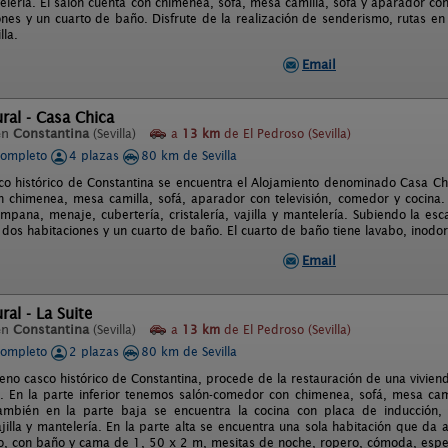
telería. El salón cuenta con chimenea, sofá, mesa camilla, sofá y aparador con
nes y un cuarto de baño. Disfrute de la realización de senderismo, rutas en b
lla.
Email
ural - Casa Chica
en
Constantina
(Sevilla)
a
13 km
de El Pedroso (Sevilla)
completo
4 plazas
80 km de Sevilla
co histórico de Constantina se encuentra el Alojamiento denominado Casa Ch
n chimenea, mesa camilla, sofá, aparador con televisión, comedor y cocina.
campana, menaje, cubertería, cristalería, vajilla y mantelería. Subiendo la 
dos habitaciones y un cuarto de baño. El cuarto de baño tiene lavabo, inodor
Email
ral - La Suite
en
Constantina
(Sevilla)
a
13 km
de El Pedroso (Sevilla)
completo
2 plazas
80 km de Sevilla
leno casco histórico de Constantina, procede de la restauración de una vivien
 En la parte inferior tenemos salón-comedor con chimenea, sofá, mesa camill
También en la parte baja se encuentra la cocina con placa de inducción, f
vajilla y mantelería. En la parte alta se encuentra una sola habitación que da
ero, con baño y cama de 1, 50 x 2 m, mesitas de noche, ropero, cómoda, espe