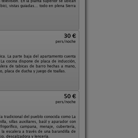
 televisión. En la planta superior se ubican
ici, vistas guiadas... todo en plena Sierra
30 €
pers/noche
ica. La parte baja del apartamento cuenta
 La cocina dispone de placa de inducción,
escalera de tabicas de barro hechas a mano,
o, placa de ducha y juego de toallas.
50 €
pers/noche
da tradicional del pueblo conocida como La
a, sillas auxiliares, baúl y aparador con
rigorífico, campana, menaje, cubertería,
 a la escalera a través de una barandilla de
jo, descalzadora y lencería.