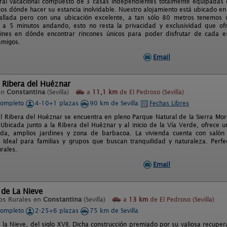
al vacacional compuesto de 3 casas independientes totalmente equipadas 
cos dónde hacer su estancia inolvidable. Nuestro alojamiento está ubicado en
vallada pero con una ubicación excelente, a tan sólo 80 metros tenemos
 a 5 minutos andando, esto no resta la privacidad y exclusividad que of
dines en dónde encontrar rincones únicos para poder disfrutar de cada 
amigos.
Email
 Ribera del Huéznar
en
Constantina
(Sevilla)
a
11,1 km
de El Pedroso (Sevilla)
completo
4-10+1 plazas
90 km de Sevilla
Fechas Libres
l Ribera del Huéznar se encuentra en pleno Parque Natural de la Sierra More
. Ubicada junto a la Ribera del Huéznar y al inicio de la Vía Verde, ofrece u
vada, amplios jardines y zona de barbacoa. La vivienda cuenta con salón
. Ideal para familias y grupos que buscan tranquilidad y naturaleza. Perfe
rales.
Email
 de La Nieve
os Rurales en
Constantina
(Sevilla)
a
13 km
de El Pedroso (Sevilla)
completo
2-25+6 plazas
75 km de Sevilla
 la Nieve, del siglo XVII. Dicha construcción premiado por su valiosa recuper