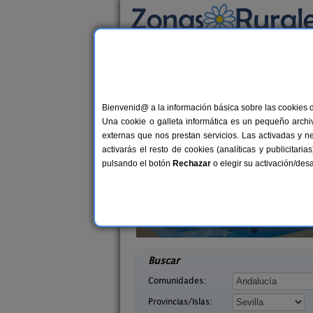
Busca por alojamiento
Alojamientos
>
Andalucía
>
Sevilla
> El Pedr
Casas Rurales cerca 
Bienvenid@ a la información básica sobre las cookies 
Una cookie o galleta informática es un pequeño archiv
externas que nos prestan servicios. Las activadas y n
activarás el resto de cookies (analíticas y publicita
pulsando el botón
Rechazar
o elegir su activación/de
La Colina
36+6 pers.
16 €
Concepción
Alojamiento Rural La Sentencia
12+
desde
)
Ecija (Sevilla)
desd
Buscar
Comunidades:
Provincias/Islas: