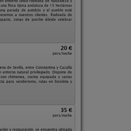
en entorno único rodeada de naturaleza y
 una finca típica andaluza de 15 hectáreas
 una parada de autobús y el pueblo está
recemos a nuestros clientes. Rodeada de
espacio, zonas de porche dónde celebrar
20 €
pers/noche
na de Sevilla, entre Constantina y Cazalla
n entorno natural privilegiado. Dispone de
 con chimenea, cocina equipada y varias
cta para senderismo, rutas en bicicleta y
35 €
pers/noche
ación y restauración, se encuentra ubicada