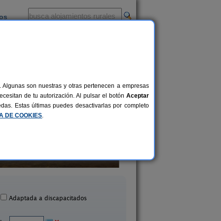
ios
-
al. Algunas son nuestras y otras pertenecen a empresas
cesitan de tu autorización. Al pulsar el botón
Aceptar
uedas. Estas últimas puedes desactivarlas por completo
CA DE COOKIES
.
Casa Rural Villa Gordito
Los Arenales
6 pers.
35 €
Lantejuela (Sevilla)
La Puebla de Los Infantes 
desde
Adaptada a discapacitados