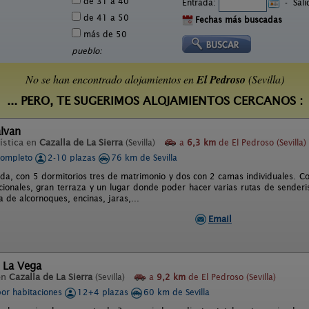
de 31 a 40
Entrada:
-
Sal
de 41 a 50
Fechas más buscadas
más de 50
pueblo:
No se han encontrado alojamientos en
El Pedroso
(Sevilla)
... PERO, TE SUGERIMOS ALOJAMIENTOS CERCANOS :
lvan
ística en
Cazalla de La Sierra
(Sevilla)
a
6,3 km
de El Pedroso (Sevilla)
completo
2-10 plazas
76 km de Sevilla
nda, con 5 dormitorios tres de matrimonio y dos con 2 camas individuales. C
cionales, gran terraza y un lugar donde poder hacer varias rutas de senderis
 de alcornoques, encinas, jaras,...
Email
 La Vega
en
Cazalla de La Sierra
(Sevilla)
a
9,2 km
de El Pedroso (Sevilla)
por habitaciones
12+4 plazas
60 km de Sevilla