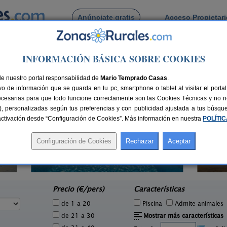
Anúnciate gratis
Acceso Propietar
Busca por pueblo
INFORMACIÓN BÁSICA SOBRE COOKIES
oso
de El Pedroso
de nuestro portal responsabilidad de
Mario Temprado Casas
.
o de información que se guarda en tu pc, smartphone o tablet al visitar el port
ecesarias para que todo funcione correctamente son las Cookies Técnicas y no ne
rias), personalizadas según tus preferencias y con publicidad ajustada a tus búsq
sactivación desde “Configuración de Cookies”. Más información en nuestra
POLÍTI
Hacienda San José
3 pers.
2-22+3 pers.
35 €
15 €
Carmona (Sevilla)
e
desde
Precio (€/pers)
Características
de 1 a 20
Piscina
Admite animales
de 21 a 30
Mostrar más características