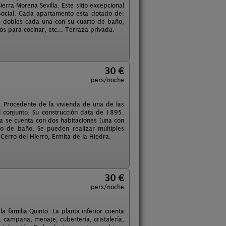
rra Morena Sevilla. Este sitio excepcional
 social. Cada apartamento esta dotado de:
s dobles cada una con su cuarto de baño,
s para cocinar, etc... Terraza privada.
30 €
pers/noche
o. Procedente de la vivienda de una de las
el conjunto. Su construcción data de 1895.
ta se cuenta con dos habitaciones (una con
 de baño. Se pueden realizar múltiples
 Cerro del Hierro, Ermita de la Hiedra.
30 €
pers/noche
a familia Quinto. La planta inferior cuenta
, campana, menaje, cubertería, cristalería,