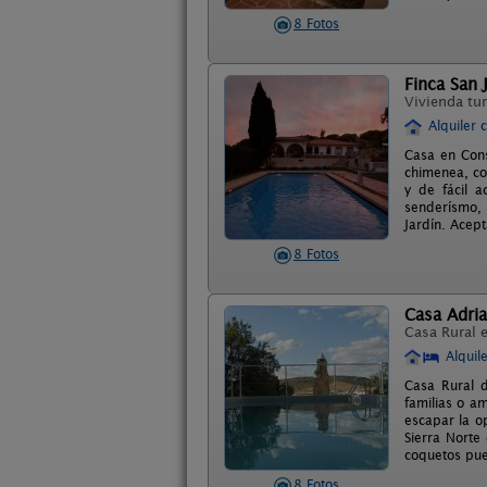
8 Fotos
Finca San 
Vivienda tur
Alquiler 
Casa en Cons
chimenea, co
y de fácil 
senderísmo, 
Jardín. Acep
8 Fotos
Casa Adri
Casa Rural 
Alquil
Casa Rural d
familias o a
escapar la o
Sierra Norte
coquetos pue
8 Fotos