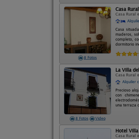
Casa Rura
Casa Rural 
Alquil
Casa situada
maderos, sol
completo, co
dormitorio in
8 Fotos
La Villa de
Casa Rural 
Alquiler 
Precioso alo
con chimene
electrodomés
una terraza d
8 Fotos
Video
Hotel Vill
Casa Rural 