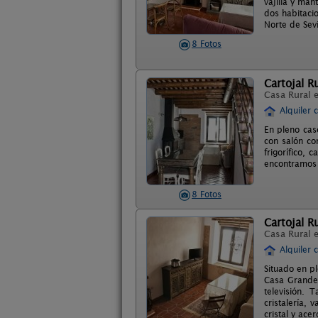
vajilla y man
dos habitacio
Norte de Sevi
8 Fotos
Cartojal R
Casa Rural 
Alquiler 
En pleno cas
con salón co
frigorífico, 
encontramos 
8 Fotos
Cartojal Ru
Casa Rural 
Alquiler 
Situado en p
Casa Grande.
televisión. 
cristalería, 
cristal y ac