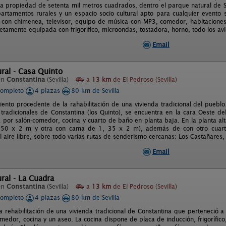
a propiedad de setenta mil metros cuadrados, dentro el parque natural de Sie
artamentos rurales y un espacio socio cultural apto para cualquier evento
 con chimenea, televisor, equipo de música con MP3, comedor, habitacione
tamente equipada con frigorífico, microondas, tostadora, horno, todo los avio
Email
ural - Casa Quinto
en
Constantina
(Sevilla)
a
13 km
de El Pedroso (Sevilla)
completo
4 plazas
80 km de Sevilla
iento procedente de la rahabilitación de una vivienda tradicional del puebl
 tradicionales de Constantina (los Quinto), se encuentra en la cara Oeste d
 por salón-comedor, cocina y cuarto de baño en planta baja. En la planta al
50 x 2 m y otra con cama de 1, 35 x 2 m), además de con otro cuarto
l aire libre, sobre todo varias rutas de senderismo cercanas: Los Castañares,
Email
ural - La Cuadra
en
Constantina
(Sevilla)
a
13 km
de El Pedroso (Sevilla)
completo
4 plazas
80 km de Sevilla
 rehabilitación de una vivienda tradicional de Constantina que perteneció a l
medor, cocina y un aseo. La cocina dispone de placa de inducción, frigorífico