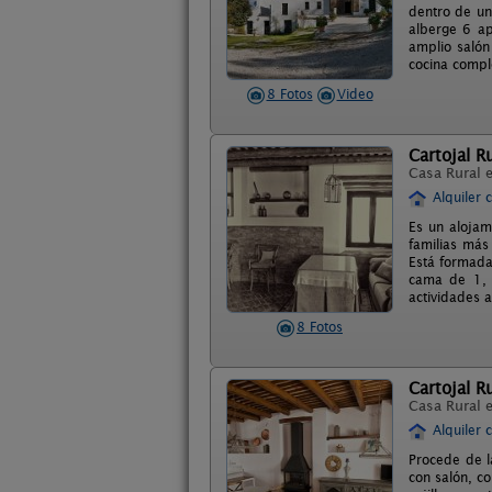
dentro de un
alberge 6 ap
amplio salón
cocina comple
8 Fotos
Video
Cartojal R
Casa Rural 
Alquiler 
Es un alojam
familias más
Está formada
cama de 1, 
actividades a
8 Fotos
Cartojal R
Casa Rural 
Alquiler 
Procede de la
con salón, co