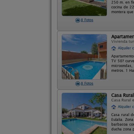
250 m. en fi
cocina de 22 
montera que h
8 Fotos
Apartament
Vivienda tur
Alquiler 
Apartamento 
TV 50? curve 
microondas, 
metros. 1 Ha
8 Fotos
Casa Rural
Casa Rural 
Alquiler 
Casa rural de
Eulalia. Zon
barbacoa con
ducha zona p