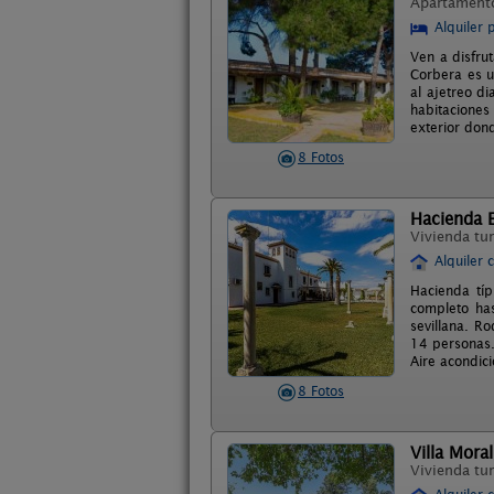
Apartament
Alquiler 
Ven a disfru
Corbera es u
al ajetreo d
habitaciones
exterior don
8 Fotos
Hacienda E
Vivienda tur
Alquiler 
Hacienda típ
completo has
sevillana. R
14 personas.
Aire acondic
8 Fotos
Villa Moral
Vivienda tur