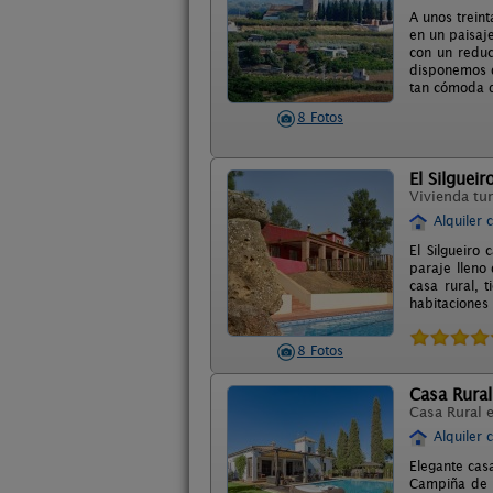
A unos treint
en un paisaje
con un redu
disponemos d
tan cómoda q
8 Fotos
El Silgueir
Vivienda tur
Alquiler 
El Silgueiro
paraje lleno
casa rural, 
habitaciones
8 Fotos
Casa Rural
Casa Rural 
Alquiler 
Elegante casa
Campiña de S