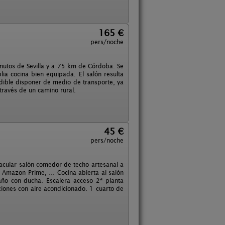
165 €
pers/noche
minutos de Sevilla y a 75 km de Córdoba. Se
ia cocina bien equipada. El salón resulta
ible disponer de medio de transporte, ya
través de un camino rural.
45 €
pers/noche
cular salón comedor de techo artesanal a
, Amazon Prime, … Cocina abierta al salón
baño con ducha. Escalera acceso 2ª planta
ciones con aire acondicionado. 1 cuarto de