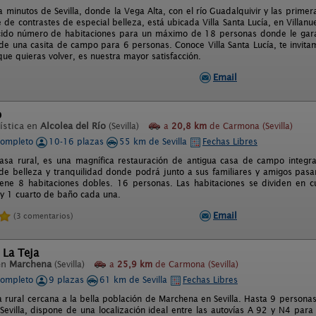
a minutos de Sevilla, donde la Vega Alta, con el río Guadalquivir y las prime
 de contrastes de especial belleza, está ubicada Villa Santa Lucía, en Villanu
cido número de habitaciones para un máximo de 18 personas donde le gara
e una casita de campo para 6 personas. Conoce Villa Santa Lucía, te invita
ue quieras volver, es nuestra mayor satisfacción.
Email
o
ística en
Alcolea del Río
(Sevilla)
a
20,8 km
de Carmona (Sevilla)
completo
10-16 plazas
55 km de Sevilla
Fechas Libres
 casa rural, es una magnífica restauración de antigua casa de campo integr
 de belleza y tranquilidad donde podrá junto a sus familiares y amigos pasar 
tiene 8 habitaciones dobles. 16 personas. Las habitaciones se dividen en 
 y 1 cuarto de baño cada una.
Email
(3 comentarios)
 La Teja
en
Marchena
(Sevilla)
a
25,9 km
de Carmona (Sevilla)
completo
9 plazas
61 km de Sevilla
Fechas Libres
 rural cercana a la bella población de Marchena en Sevilla. Hasta 9 personas. 
evilla, dispone de una localización ideal entre las autovías A 92 y N4 para