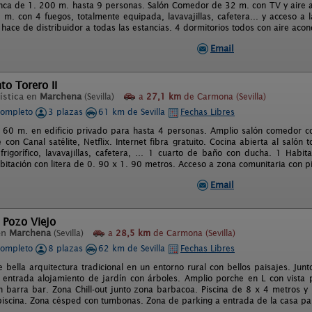
nca de 1. 200 m. hasta 9 personas. Salón Comedor de 32 m. con TV y aire ac
m. con 4 fuegos, totalmente equipada, lavavajillas, cafetera... y acceso a l
ace de distribuidor a todas las estancias. 4 dormitorios todos con aire acond
Email
o Torero II
ística en
Marchena
(Sevilla)
a
27,1 km
de Carmona (Sevilla)
completo
3 plazas
61 km de Sevilla
Fechas Libres
60 m. en edificio privado para hasta 4 personas. Amplio salón comedor co
con Canal satélite, Netflix. Internet fibra gratuito. Cocina abierta al salón
frigorífico, lavavajillas, cafetera, … 1 cuarto de baño con ducha. 1 Hab
bitación con litera de 0. 90 x 1. 90 metros. Acceso a zona comunitaria con p
Email
 Pozo Viejo
en
Marchena
(Sevilla)
a
28,5 km
de Carmona (Sevilla)
completo
8 plazas
62 km de Sevilla
Fechas Libres
 bella arquitectura tradicional en un entorno rural con bellos paisajes. Jun
a entrada alojamiento de jardín con árboles. Amplio porche en L con vista p
 barra bar. Zona Chill-out junto zona barbacoa. Piscina de 8 x 4 metros y
iscina. Zona césped con tumbonas. Zona de parking a entrada de la casa pa