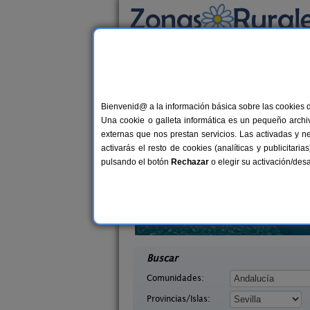
Busca por alojamiento
Alojamientos
>
Andalucía
>
Sevilla
> Carmon
Casas Rurales en C
Bienvenid@ a la información básica sobre las cookies 
Una cookie o galleta informática es un pequeño archiv
externas que nos prestan servicios. Las activadas y n
activarás el resto de cookies (analíticas y publicita
pulsando el botón
Rechazar
o elegir su activación/de
Casas Rurales La Colina
36+
La Sentencia
Las Navas de La Concepción
12+3 pers.
desd
35 €
lla)
(Sevilla)
desde
Buscar
Comunidades:
Provincias/Islas: