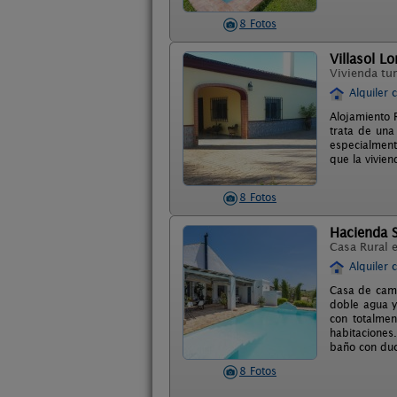
8 Fotos
Villasol Lo
Vivienda tur
Alquiler 
Alojamiento R
trata de una
especialment
que la vivie
8 Fotos
Hacienda 
Casa Rural 
Alquiler 
Casa de camp
doble agua y
con totalmen
habitaciones
baño con du
8 Fotos