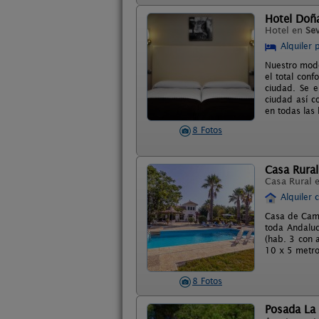
Hotel Doñ
Hotel en
Sev
Alquiler 
Nuestro mode
el total conf
ciudad. Se e
ciudad así c
en todas las
8 Fotos
Casa Rural
Casa Rural 
Alquiler 
Casa de Camp
toda Andaluc
(hab. 3 con 
10 x 5 metro
8 Fotos
Posada La