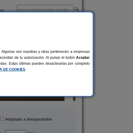
ios
-
al. Algunas son nuestras y otras pertenecen a empresas
cesitan de tu autorización. Al pulsar el botón
Aceptar
uedas. Estas últimas puedes desactivarlas por completo
CA DE COOKIES
.
Casa Rural Manuel
Casa Olivera
6 pers.
35 €
 Puebla de Cazalla (Sevilla)
La Puebla de Cazalla (S
desde
Adaptada a discapacitados