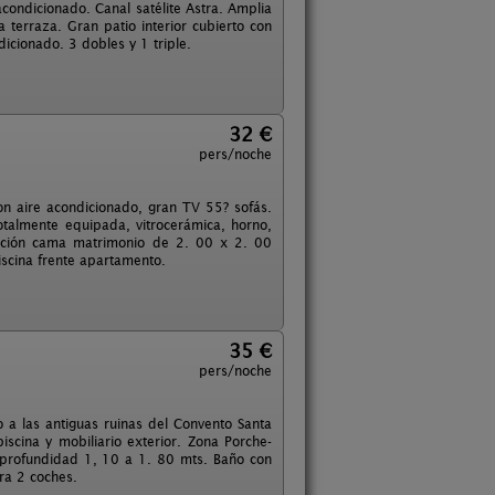
ondicionado. Canal satélite Astra. Amplia
a terraza. Gran patio interior cubierto con
icionado. 3 dobles y 1 triple.
32 €
pers/noche
n aire acondicionado, gran TV 55? sofás.
 totalmente equipada, vitrocerámica, horno,
itación cama matrimonio de 2. 00 x 2. 00
iscina frente apartamento.
35 €
pers/noche
to a las antiguas ruinas del Convento Santa
iscina y mobiliario exterior. Zona Porche-
 profundidad 1, 10 a 1. 80 mts. Baño con
ra 2 coches.