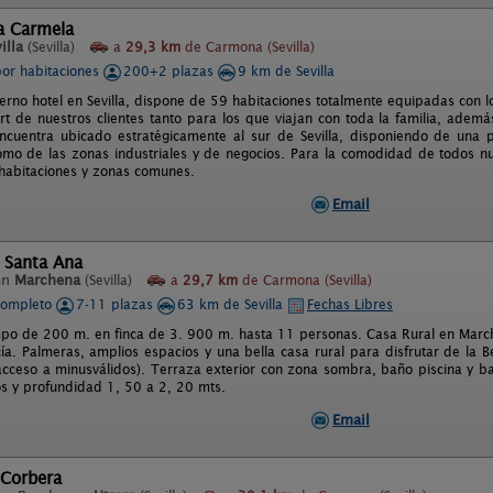
a Carmela
illa
(Sevilla)
a
29,3 km
de Carmona (Sevilla)
por habitaciones
200+2 plazas
9 km de Sevilla
rno hotel en Sevilla, dispone de 59 habitaciones totalmente equipadas con los
ort de nuestros clientes tanto para los que viajan con toda la familia, adem
ncuentra ubicado estratégicamente al sur de Sevilla, disponiendo de una p
omo de las zonas industriales y de negocios. Para la comodidad de todos nuest
 habitaciones y zonas comunes.
Email
 Santa Ana
en
Marchena
(Sevilla)
a
29,7 km
de Carmona (Sevilla)
completo
7-11 plazas
63 km de Sevilla
Fechas Libres
o de 200 m. en finca de 3. 900 m. hasta 11 personas. Casa Rural en Marchena
ía. Palmeras, amplios espacios y una bella casa rural para disfrutar de la 
acceso a minusválidos). Terraza exterior con zona sombra, baño piscina y ba
s y profundidad 1, 50 a 2, 20 mts.
Email
 Corbera