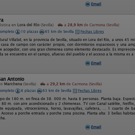
Email
ra
ística en
Lora del Río
(Sevilla)
a
28,9 km
de Carmona (Sevilla)
completo
10 plazas
65 km de Sevilla
Fechas Libres
ural VillaSol, en la provincia de Sevilla, situado en Lora del Río, a unos 45 
 casa de campo con carácter propio, con dormitorios espaciosos y una ampl
e acogedor, con una gran chimenea como elemento destacado. Es imprescind
nda se encuentra en el campo, afueras del pueblo y el acceso a la misma es a 
Email
San Antonio
en
Marchena
(Sevilla)
a
29,2 km
de Carmona (Sevilla)
completo
8 plazas
63 km de Sevilla
Fechas Libres
o de 180 m. en finca de 38. 000 m. hasta 8 personas. Planta baja: Especta
 80 m. con aire acondicionado y 2 chimeneas. TV con Canal satélite, Netflix
te equipada, vitrocerámica, horno, lavavajillas, cafetera, … 1 cuarto de 
. Acceso a porche entrada y porche zona piscina. Planta alta: 3 bellas habita
cha.
Email