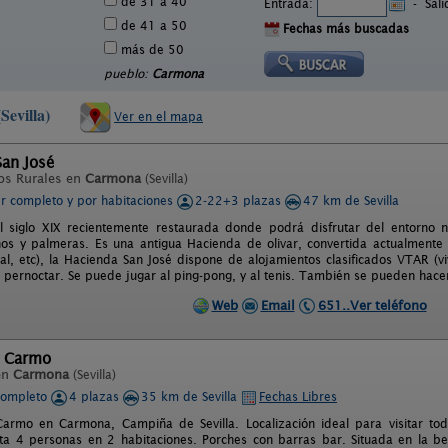
de 31 a 40
Entrada:
-
Sal
de 41 a 50
Fechas más buscadas
más de 50
pueblo:
Carmona
Sevilla)
Ver en el mapa
San José
os Rurales en
Carmona
(Sevilla)
er completo y por habitaciones
2-22+3 plazas
47 km de Sevilla
 siglo XIX recientemente restaurada donde podrá disfrutar del entorno n
nos y palmeras. Es una antigua Hacienda de olivar, convertida actualmente
eal, etc), la Hacienda San José dispone de alojamientos clasificados VTAR (vi
pernoctar. Se puede jugar al ping-pong, y al tenis. También se pueden hace
Web
Email
651..Ver teléfono
l Carmo
en
Carmona
(Sevilla)
completo
4 plazas
35 km de Sevilla
Fechas Libres
armo en Carmona, Campiña de Sevilla. Localización ideal para visitar tod
ta 4 personas en 2 habitaciones. Porches con barras bar. Situada en la be