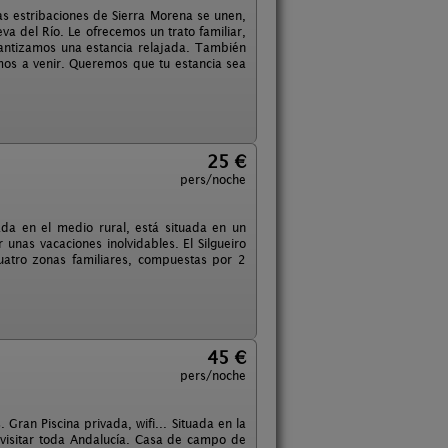
ras estribaciones de Sierra Morena se unen,
eva del Río. Le ofrecemos un trato familiar,
ntizamos una estancia relajada. También
mos a venir. Queremos que tu estancia sea
25 €
pers/noche
ada en el medio rural, está situada en un
unas vacaciones inolvidables. El Silgueiro
cuatro zonas familiares, compuestas por 2
45 €
pers/noche
Gran Piscina privada, wifi... Situada en la
 visitar toda Andalucía. Casa de campo de