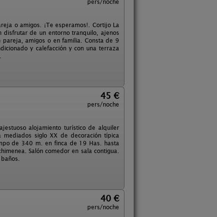
pers/noche
areja o amigos. ¡Te esperamos!. Cortijo La
disfrutar de un entorno tranquilo, ajenos
n pareja, amigos o en familia. Consta de 9
dicionado y calefacción y con una terraza
.
45 €
pers/noche
jestuoso alojamiento turístico de alquiler
a mediados siglo XX de decoración típica
 campo de 340 m. en finca de 19 Has. hasta
chimenea. Salón comedor en sala contigua.
 baños.
40 €
pers/noche