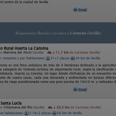
l centro de la ciudad de Sevilla.
Email
Alojamientos Rurales cercanos a
Carmona (Sevilla)
o Rural Huerta La Cansina
en
Mairena del Alcor
(Sevilla)
a
11,7 km
de Carmona (Sevilla)
er completo y por habitaciones
31+7 plazas
30 km de Sevilla
nsina es una finca andaluza de más de 4 hectáreas dedicada a la agricultura
la categoría de Vivienda turística de alojamiento rural, según la clasificació
Andalucía. Huerta La Cansina. Un lugar donde disfrutarás de un encuentro ino
junto de cuatro casas, cada una decorada y ambientada en épocas diferen
rca de riego acondicionada como una gran piscina de 10x10 m. y rodeadas de
Email
a Santa Lucía
en
Villanueva del Río
(Sevilla)
a
20,5 km
de Carmona (Sevilla)
por habitaciones
2-18+2 plazas
56 km de Sevilla