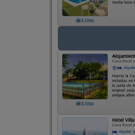
media hora de
8 Fotos
Alojamient
Casa Rural 
Alquil
Huerta la Ca
incluidas en 
la Junta de 
original con
antigua albe
8 Fotos
Hotel Vill
Casa Rural 
Alquiler 