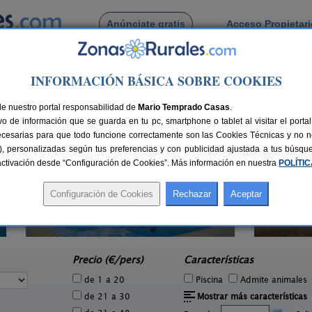
Anúnciate gratis
Acceso Propietar
Busca por pueblo
INFORMACIÓN BÁSICA SOBRE COOKIES
a
armona
de nuestro portal responsabilidad de
Mario Temprado Casas
.
o de información que se guarda en tu pc, smartphone o tablet al visitar el port
ecesarias para que todo funcione correctamente son las Cookies Técnicas y no ne
rias), personalizadas según tus preferencias y con publicidad ajustada a tus búsq
sactivación desde “Configuración de Cookies”. Más información en nuestra
POLÍTI
6 pers.
16 €
Hacienda San José
2-22+3 pers.
e
15 €
Carmona (Sevilla)
La
desde
Precio (€/pers)
Características
de 1 a 20
Piscina
Admite animales
de 21 a 30
Mostrar más características