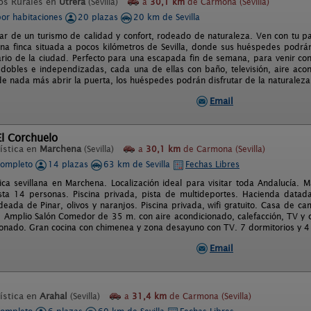
os Rurales en
Utrera
(Sevilla)
a
30,1 km
de Carmona (Sevilla)
por habitaciones
20 plazas
20 km de Sevilla
tar de un turismo de calidad y confort, rodeado de naturaleza. Ven con tu p
na finca situada a pocos kilómetros de Sevilla, donde sus huéspedes podrán 
iario de la ciudad. Perfecto para una escapada fin de semana, para venir co
 dobles e independizadas, cada una de ellas con baño, televisión, aire acon
de nada más abrir la puerta, los huéspedes podrán disfrutar de la naturaleza
Email
l Corchuelo
ística en
Marchena
(Sevilla)
a
30,1 km
de Carmona (Sevilla)
completo
14 plazas
63 km de Sevilla
Fechas Libres
ica sevillana en Marchena. Localización ideal para visitar toda Andalucía. Ma
ta 14 personas. Piscina privada, pista de multideportes. Hacienda datad
odeada de Pinar, olivos y naranjos. Piscina privada, wifi gratuito. Casa de
 Amplio Salón Comedor de 35 m. con aire acondicionado, calefacción, TV y 
ionado. Gran cocina con chimenea y zona desayuno con TV. 7 dormitorios y 4
Email
ística en
Arahal
(Sevilla)
a
31,4 km
de Carmona (Sevilla)