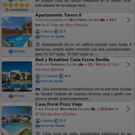
de antigua casa de campo integrada en el medio rural,
está situada en un paraje lleno ...
(3 comentarios)
Apartamento Torero II
Vivienda turística en
Marchena
a
28,7
(Sevilla)
km
de El Viso del Alcor (Sevilla)
3 plazas
32 €
61 km de Sevilla
Apartamento 60 m. en edificio privado para hasta 4
personas. Amplio salón comedor con aire acondicionado,
8 Fotos
gran TV 55? sofás. TV 50? curve co ...
Bed y Breakfast Casa Arena Sevilla
Hotel en
Tomares
a
29,7 km
de El Viso
(Sevilla)
del Alcor (Sevilla)
2-10 plazas
40 €
9 km de Sevilla
¡Sea bienvenido y sorpréndase con la preciosa ciudad
de Sevilla! Disfrute de nuestra cómoda casa y jardín con
8 Fotos
piscina donde podrá experiment ...
Casa Rural Pozo Viejo
Casa Rural en
Marchena
a
29,8 km
de
(Sevilla)
El Viso del Alcor (Sevilla)
8 plazas
35 €
62 km de Sevilla
Casa rural de bella arquitectura tradicional en un