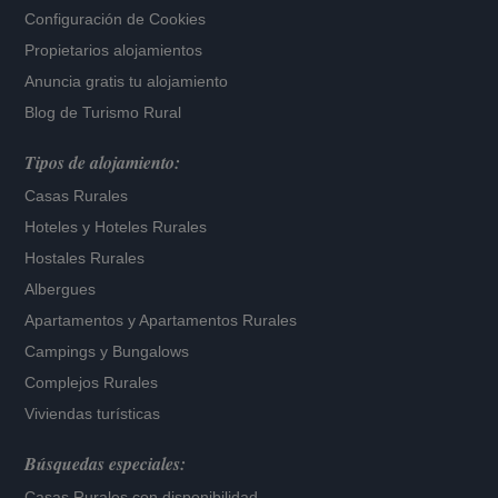
Configuración de Cookies
Propietarios alojamientos
Anuncia gratis tu alojamiento
Blog de Turismo Rural
Tipos de alojamiento:
Casas Rurales
Hoteles
y
Hoteles Rurales
Hostales Rurales
Albergues
Apartamentos
y
Apartamentos Rurales
Campings y Bungalows
Complejos Rurales
Viviendas turísticas
Búsquedas especiales:
Casas Rurales con disponibilidad