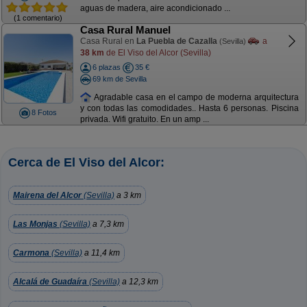
aguas de madera, aire acondicionado ...
(1 comentario)
Casa Rural Manuel
Casa Rural en
La Puebla de Cazalla
a
(Sevilla)
38 km
de El Viso del Alcor (Sevilla)
6 plazas
35 €
69 km de Sevilla
Agradable casa en el campo de moderna arquitectura
y con todas las comodidades.. Hasta 6 personas. Piscina
8 Fotos
privada. Wifi gratuito. En un amp ...
Cerca de El Viso del Alcor:
Mairena del Alcor
(Sevilla)
a 3 km
Las Monjas
(Sevilla)
a 7,3 km
Carmona
(Sevilla)
a 11,4 km
Alcalá de Guadaíra
(Sevilla)
a 12,3 km