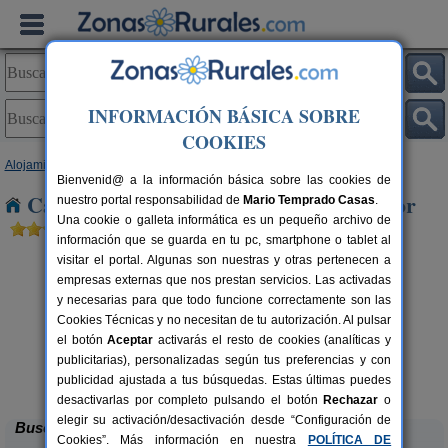
INFORMACIÓN BÁSICA SOBRE
COOKIES
Alojamientos
>
Andalucía
>
Sevilla
> El Viso del Alcor
Bienvenid@ a la información básica sobre las cookies de
Casas Rurales cerca de El Viso del Alcor
nuestro portal responsabilidad de
Mario Temprado Casas
.
Una cookie o galleta informática es un pequeño archivo de
información que se guarda en tu pc, smartphone o tablet al
visitar el portal. Algunas son nuestras y otras pertenecen a
empresas externas que nos prestan servicios. Las activadas
y necesarias para que todo funcione correctamente son las
Cookies Técnicas y no necesitan de tu autorización. Al pulsar
el botón
Aceptar
activarás el resto de cookies (analíticas y
publicitarias), personalizadas según tus preferencias y con
Hacienda San José
rs.
2-22+3 pers.
 €
15 €
publicidad ajustada a tus búsquedas. Estas últimas puedes
Carmona (Sevilla)
L
desde
desactivarlas por completo pulsando el botón
Rechazar
o
elegir su activación/desactivación desde “Configuración de
Buscar
Cookies”. Más información en nuestra
POLÍTICA DE