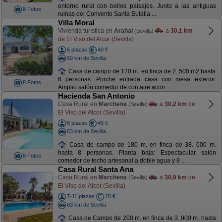
entorno rural con bellos paisajes. Junto a las antiguas
8 Fotos
ruinas del Convento Santa Eulalia ...
Villa Moral
Vivienda turística en
Arahal
a
30,1 km
(Sevilla)
de El Viso del Alcor (Sevilla)
6 plazas
40 €
60 km de Sevilla
Casa de campo de 170 m. en finca de 2. 500 m2 hasta
6 personas. Porche entrada casa con mesa exterior.
8 Fotos
Amplio salón comedor de con aire acon ...
Hacienda San Antonio
Casa Rural en
Marchena
a
30,2 km
de
(Sevilla)
El Viso del Alcor (Sevilla)
8 plazas
45 €
63 km de Sevilla
Casa de campo de 180 m. en finca de 38. 000 m.
hasta 8 personas. Planta baja: Espectacular salón
8 Fotos
comedor de techo artesanal a doble agua y 8 ...
Casa Rural Santa Ana
Casa Rural en
Marchena
a
30,9 km
de
(Sevilla)
El Viso del Alcor (Sevilla)
7-11 plazas
28 €
63 km de Sevilla
Casa de Campo de 200 m. en finca de 3. 900 m. hasta