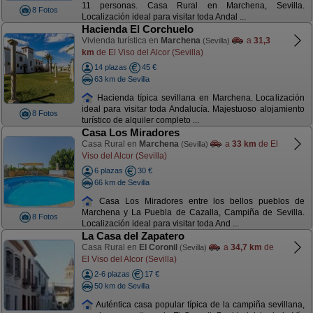
11 personas. Casa Rural en Marchena, Sevilla.
8 Fotos
Localización ideal para visitar toda Andal ...
Hacienda El Corchuelo
Vivienda turística en
Marchena
a
31,3
(Sevilla)
km
de El Viso del Alcor (Sevilla)
14 plazas
45 €
63 km de Sevilla
Hacienda típica sevillana en Marchena. Localización
ideal para visitar toda Andalucía. Majestuoso alojamiento
8 Fotos
turístico de alquiler completo ...
Casa Los Miradores
Casa Rural en
Marchena
a
33 km
de El
(Sevilla)
Viso del Alcor (Sevilla)
6 plazas
30 €
66 km de Sevilla
Casa Los Miradores entre los bellos pueblos de
Marchena y La Puebla de Cazalla, Campiña de Sevilla.
8 Fotos
Localización ideal para visitar toda And ...
La Casa del Zapatero
Casa Rural en
El Coronil
a
34,7 km
de
(Sevilla)
El Viso del Alcor (Sevilla)
2-6 plazas
17 €
50 km de Sevilla
Auténtica casa popular típica de la campiña sevillana,