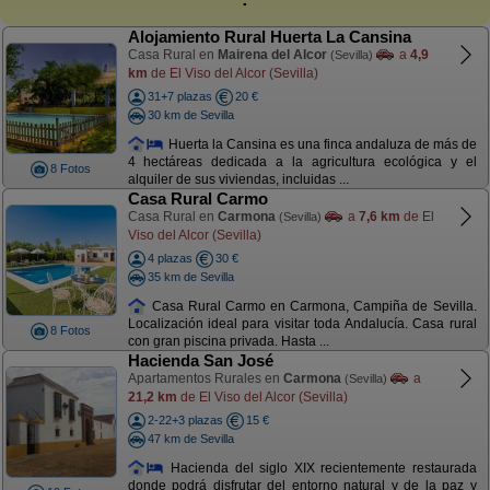
Alojamiento Rural Huerta La Cansina
Casa Rural en
Mairena del Alcor
a
4,9
(Sevilla)
km
de El Viso del Alcor (Sevilla)
31+7 plazas
20 €
30 km de Sevilla
Huerta la Cansina es una finca andaluza de más de
4 hectáreas dedicada a la agricultura ecológica y el
8 Fotos
alquiler de sus viviendas, incluidas ...
Casa Rural Carmo
Casa Rural en
Carmona
a
7,6 km
de El
(Sevilla)
Viso del Alcor (Sevilla)
4 plazas
30 €
35 km de Sevilla
Casa Rural Carmo en Carmona, Campiña de Sevilla.
Localización ideal para visitar toda Andalucía. Casa rural
8 Fotos
con gran piscina privada. Hasta ...
Hacienda San José
Apartamentos Rurales en
Carmona
a
(Sevilla)
21,2 km
de El Viso del Alcor (Sevilla)
2-22+3 plazas
15 €
47 km de Sevilla
Hacienda del siglo XIX recientemente restaurada
donde podrá disfrutar del entorno natural y de la paz y