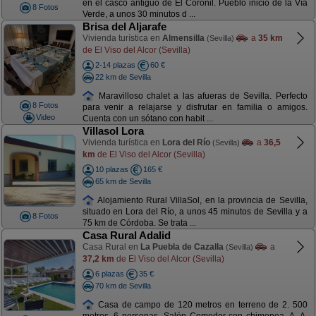
en el casco antiguo de El Coronil. Pueblo inicio de la Vía
8 Fotos
Verde, a unos 30 minutos d ...
Brisa del Aljarafe
Vivienda turística en
Almensilla
a
35 km
(Sevilla)
de El Viso del Alcor (Sevilla)
2-14 plazas
60 €
22 km de Sevilla
Maravilloso chalet a las afueras de Sevilla. Perfecto
8 Fotos
para venir a relajarse y disfrutar en familia o amigos.
Video
Cuenta con un sótano con habit ...
Villasol Lora
Vivienda turística en
Lora del Río
a
36,5
(Sevilla)
km
de El Viso del Alcor (Sevilla)
10 plazas
165 €
65 km de Sevilla
Alojamiento Rural VillaSol, en la provincia de Sevilla,
situado en Lora del Río, a unos 45 minutos de Sevilla y a
8 Fotos
75 km de Córdoba. Se trata ...
Casa Rural Adalid
Casa Rural en
La Puebla de Cazalla
a
(Sevilla)
37,2 km
de El Viso del Alcor (Sevilla)
6 plazas
35 €
70 km de Sevilla
Casa de campo de 120 metros en terreno de 2. 500