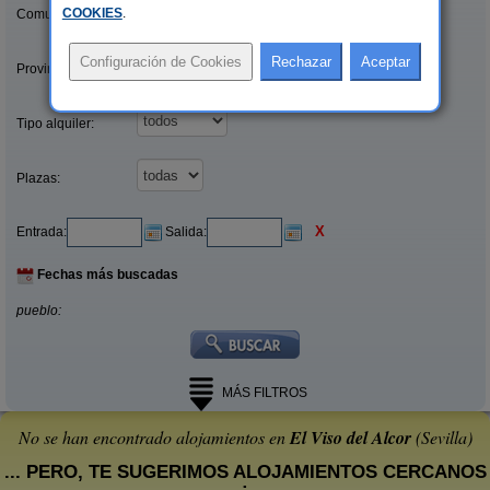
COOKIES
.
Comunidades:
Provincias/Islas:
Tipo alquiler:
Plazas:
X
Entrada:
Salida:
Fechas más buscadas
pueblo:
MÁS FILTROS
No se han encontrado alojamientos en
El Viso del Alcor
(Sevilla)
... PERO, TE SUGERIMOS ALOJAMIENTOS CERCANOS
: