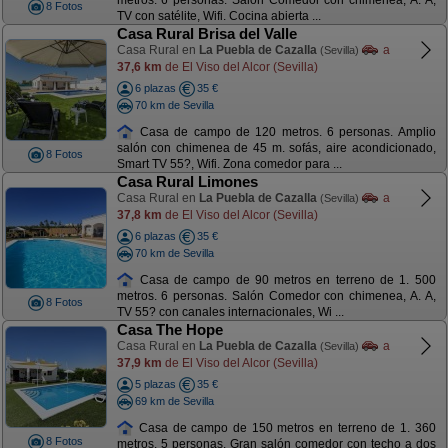
metros. 6 personas. Salón Comedor con chimenea, A. A,
8 Fotos
TV con satélite, Wifi. Cocina abierta ...
Casa Rural Brisa del Valle
Casa Rural en
La Puebla de Cazalla
a
(Sevilla)
37,6 km
de El Viso del Alcor (Sevilla)
6 plazas
35 €
70 km de Sevilla
Casa de campo de 120 metros. 6 personas. Amplio
salón con chimenea de 45 m. sofás, aire acondicionado,
8 Fotos
Smart TV 55?, Wifi. Zona comedor para ...
Casa Rural Limones
Casa Rural en
La Puebla de Cazalla
a
(Sevilla)
37,8 km
de El Viso del Alcor (Sevilla)
6 plazas
35 €
70 km de Sevilla
Casa de campo de 90 metros en terreno de 1. 500
metros. 6 personas. Salón Comedor con chimenea, A. A,
8 Fotos
TV 55? con canales internacionales, Wi ...
Casa The Hope
Casa Rural en
La Puebla de Cazalla
a
(Sevilla)
37,9 km
de El Viso del Alcor (Sevilla)
5 plazas
35 €
69 km de Sevilla
Casa de campo de 150 metros en terreno de 1. 360
8 Fotos
metros. 5 personas. Gran salón comedor con techo a dos