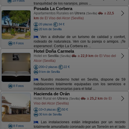
19 Fotos
tranquilidad de los naranjos, pinos ...
Posada La Corbera
Apartamentos Rurales en
Utrera
a
22,5
(Sevilla)
km
de El Viso del Alcor (Sevilla)
20 plazas
34 €
20 km de Sevilla
Ven a disfrutar de un turismo de calidad y confort,
rodeado de naturaleza. Ven con tu pareja o amigos. ¡Te
8 Fotos
esperamos!. Cortijo La Corbera es ...
Hotel Doña Carmela
Hotel en
Sevilla
a
22,9 km
de El Viso del
(Sevilla)
Alcor (Sevilla)
200+2 plazas
22 €
9 km de Sevilla
Nuestro moderno hotel en Sevilla, dispone de 59
habitaciones totalmente equipadas con los servicios e
8 Fotos
instalaciones necesarias para el total ...
Hacienda de Orán
Hotel Rural en
Utrera
a
25,2 km
de El
(Sevilla)
Viso del Alcor (Sevilla)
10+3 plazas
50 €
30 km de Sevilla
Las instalaciones están integradas por un recinto
8 Fotos
totalmente amurallado coronado por un Torreón en el lado