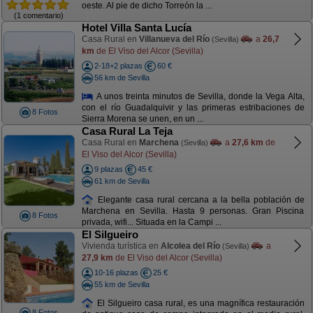
oeste. Al pie de dicho Torreón la ...
(1 comentario)
Hotel Villa Santa Lucía
Casa Rural en
Villanueva del Río
a
26,7
(Sevilla)
km
de El Viso del Alcor (Sevilla)
2-18+2 plazas
60 €
56 km de Sevilla
A unos treinta minutos de Sevilla, donde la Vega Alta,
con el río Guadalquivir y las primeras estribaciones de
8 Fotos
Sierra Morena se unen, en un ...
Casa Rural La Teja
Casa Rural en
Marchena
a
27,6 km
de
(Sevilla)
El Viso del Alcor (Sevilla)
9 plazas
45 €
61 km de Sevilla
Elegante casa rural cercana a la bella población de
Marchena en Sevilla. Hasta 9 personas. Gran Piscina
8 Fotos
privada, wifi... Situada en la Campi ...
El Silgueiro
Vivienda turística en
Alcolea del Río
a
(Sevilla)
27,9 km
de El Viso del Alcor (Sevilla)
10-16 plazas
25 €
55 km de Sevilla
El Silgueiro casa rural, es una magnífica restauración
8 Fotos