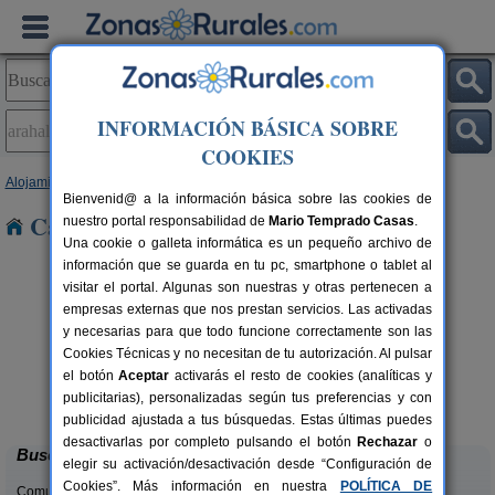
INFORMACIÓN BÁSICA SOBRE
COOKIES
Alojamientos
>
Andalucía
>
Sevilla
> Arahal
Bienvenid@ a la información básica sobre las cookies de
Casas Rurales en Arahal
nuestro portal responsabilidad de
Mario Temprado Casas
.
Una cookie o galleta informática es un pequeño archivo de
información que se guarda en tu pc, smartphone o tablet al
visitar el portal. Algunas son nuestras y otras pertenecen a
empresas externas que nos prestan servicios. Las activadas
y necesarias para que todo funcione correctamente son las
Cookies Técnicas y no necesitan de tu autorización. Al pulsar
el botón
Aceptar
activarás el resto de cookies (analíticas y
Casas Rurales La Colina
rs.
36+6 pers.
publicitarias), personalizadas según tus preferencias y con
 €
16 €
Las Navas de La Concepción (Sevilla)
desde
publicidad ajustada a tus búsquedas. Estas últimas puedes
desactivarlas por completo pulsando el botón
Rechazar
o
Buscar
elegir su activación/desactivación desde “Configuración de
Cookies”. Más información en nuestra
POLÍTICA DE
Comunidades: