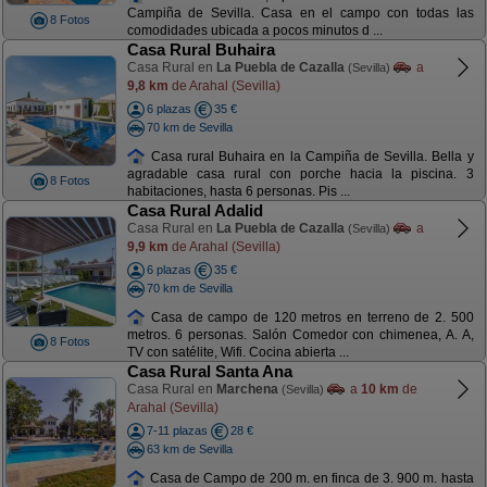
Campiña de Sevilla. Casa en el campo con todas las
8 Fotos
comodidades ubicada a pocos minutos d ...
Casa Rural Buhaira
Casa Rural en
La Puebla de Cazalla
a
(Sevilla)
9,8 km
de Arahal (Sevilla)
6 plazas
35 €
70 km de Sevilla
Casa rural Buhaira en la Campiña de Sevilla. Bella y
agradable casa rural con porche hacia la piscina. 3
8 Fotos
habitaciones, hasta 6 personas. Pis ...
Casa Rural Adalid
Casa Rural en
La Puebla de Cazalla
a
(Sevilla)
9,9 km
de Arahal (Sevilla)
6 plazas
35 €
70 km de Sevilla
Casa de campo de 120 metros en terreno de 2. 500
metros. 6 personas. Salón Comedor con chimenea, A. A,
8 Fotos
TV con satélite, Wifi. Cocina abierta ...
Casa Rural Santa Ana
Casa Rural en
Marchena
a
10 km
de
(Sevilla)
Arahal (Sevilla)
7-11 plazas
28 €
63 km de Sevilla
Casa de Campo de 200 m. en finca de 3. 900 m. hasta