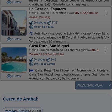
metros. 8 personas. Salón central de distribución con
8 Fotos
claraboya. Salón Comedor con chimenea ...
La Casa del Zapatero
Casa Rural en
El Coronil
a
22,5 km
de
(Sevilla)
Arahal (Sevilla)
2-6 plazas
17 €
50 km de Sevilla
Auténtica casa popular típica de la campiña sevillana,
en el casco antiguo de El Coronil. Pueblo inicio de la Vía
8 Fotos
Verde, a unos 30 minutos d ...
Casa Rural San Miguel
Casa Rural en
Morón de La Frontera
a
(Sevilla)
24 km
de Arahal (Sevilla)
20 plazas
30 €
105 km de Sevilla
Casa Rural San Miguel, en Morón de la Frontera.
Casa San Miguel ideal para grandes grupos. Gran porche
8 Fotos
exterior con barbacoa y barra, con vi ...
Cerca de Arahal:
Paradas
(Sevilla)
a 4,9 km