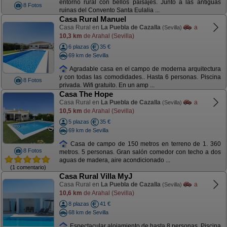
entorno rural con bellos paisajes. Junto a las antiguas
8 Fotos
ruinas del Convento Santa Eulalia ...
Casa Rural Manuel
Casa Rural en
La Puebla de Cazalla
a
(Sevilla)
10,3 km
de Arahal (Sevilla)
6 plazas
35 €
69 km de Sevilla
Agradable casa en el campo de moderna arquitectura
y con todas las comodidades.. Hasta 6 personas. Piscina
8 Fotos
privada. Wifi gratuito. En un amp ...
Casa The Hope
Casa Rural en
La Puebla de Cazalla
a
(Sevilla)
10,5 km
de Arahal (Sevilla)
5 plazas
35 €
69 km de Sevilla
Casa de campo de 150 metros en terreno de 1. 360
8 Fotos
metros. 5 personas. Gran salón comedor con techo a dos
aguas de madera, aire acondicionado ...
(1 comentario)
Casa Rural Villa MyJ
Casa Rural en
La Puebla de Cazalla
a
(Sevilla)
10,6 km
de Arahal (Sevilla)
8 plazas
41 €
68 km de Sevilla
Espectacular alojamiento de hasta 8 personas. Piscina