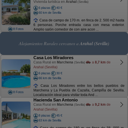
Vivienda turística en
Arahal
(Sevilla)
6 plazas
40 €
60 km de Sevilla
Casa de campo de 170 m. en finca de 2. 500 m2 hasta
6 personas. Porche entrada casa con mesa exterior.
8 Fotos
Amplio salón comedor de con aire acon ...
Alojamientos Rurales cercanos a
Arahal (Sevilla)
Casa Los Miradores
Casa Rural en
Marchena
a
8,7 km
de
(Sevilla)
Arahal (Sevilla)
6 plazas
30 €
66 km de Sevilla
Casa Los Miradores entre los bellos pueblos de
Marchena y La Puebla de Cazalla, Campiña de Sevilla.
8 Fotos
Localización ideal para visitar toda And ...
Hacienda San Antonio
Casa Rural en
Marchena
a
9,2 km
de
(Sevilla)
Arahal (Sevilla)
8 plazas
45 €
63 km de Sevilla
Casa de campo de 180 m. en finca de 38. 000 m.