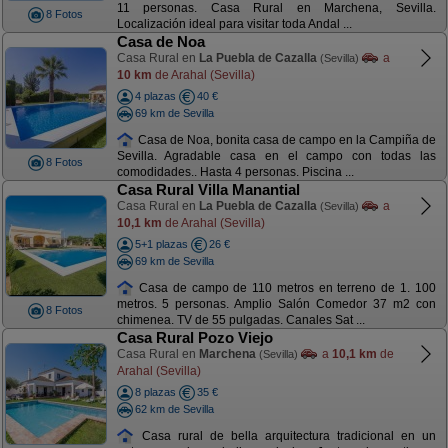
11 personas. Casa Rural en Marchena, Sevilla.
8 Fotos
Localización ideal para visitar toda Andal ...
Casa de Noa
Casa Rural en
La Puebla de Cazalla
a
(Sevilla)
10 km
de Arahal (Sevilla)
4 plazas
40 €
69 km de Sevilla
Casa de Noa, bonita casa de campo en la Campiña de
Sevilla. Agradable casa en el campo con todas las
8 Fotos
comodidades.. Hasta 4 personas. Piscina ...
Casa Rural Villa Manantial
Casa Rural en
La Puebla de Cazalla
a
(Sevilla)
10,1 km
de Arahal (Sevilla)
5+1 plazas
26 €
69 km de Sevilla
Casa de campo de 110 metros en terreno de 1. 100
metros. 5 personas. Amplio Salón Comedor 37 m2 con
8 Fotos
chimenea. TV de 55 pulgadas. Canales Sat ...
Casa Rural Pozo Viejo
Casa Rural en
Marchena
a
10,1 km
de
(Sevilla)
Arahal (Sevilla)
8 plazas
35 €
62 km de Sevilla
Casa rural de bella arquitectura tradicional en un