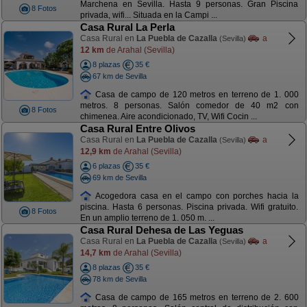
Marchena en Sevilla. Hasta 9 personas. Gran Piscina
8 Fotos
privada, wifi... Situada en la Campi ...
Casa Rural La Perla
Casa Rural en
La Puebla de Cazalla
a
(Sevilla)
12 km
de Arahal (Sevilla)
8 plazas
35 €
67 km de Sevilla
Casa de campo de 120 metros en terreno de 1. 000
metros. 8 personas. Salón comedor de 40 m2 con
8 Fotos
chimenea. Aire acondicionado, TV, Wifi Cocin ...
Casa Rural Entre Olivos
Casa Rural en
La Puebla de Cazalla
a
(Sevilla)
12,9 km
de Arahal (Sevilla)
6 plazas
35 €
69 km de Sevilla
Acogedora casa en el campo con porches hacia la
piscina. Hasta 6 personas. Piscina privada. Wifi gratuito.
8 Fotos
En un amplio terreno de 1. 050 m. ...
Casa Rural Dehesa de Las Yeguas
Casa Rural en
La Puebla de Cazalla
a
(Sevilla)
14,7 km
de Arahal (Sevilla)
8 plazas
35 €
78 km de Sevilla
Casa de campo de 165 metros en terreno de 2. 600