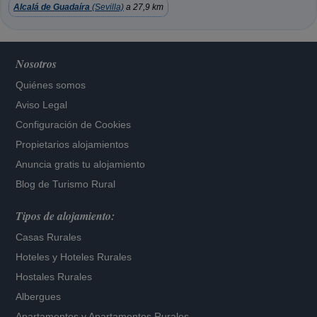
Alcalá de Guadaíra
(Sevilla)
a 27,9 km
Nosotros
Quiénes somos
Aviso Legal
Configuración de Cookies
Propietarios alojamientos
Anuncia gratis tu alojamiento
Blog de Turismo Rural
Tipos de alojamiento:
Casas Rurales
Hoteles
y
Hoteles Rurales
Hostales Rurales
Albergues
Apartamentos
y
Apartamentos Rurales