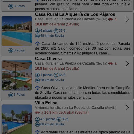
privada. Wifi gratuito. Ideal para visitar toda Andalucía A
8 Fotos
pocos minutos de la flamen ...
Casa Rural La Alquería de Los Pájaros
Casa Rural en
La Puebla de Cazalla
a
(Sevilla)
10,8 km
de Arahal (Sevilla)
6 plazas
35 €
68 km de Sevilla
Casa de campo de 125 metros. 6 personas. Parcela
de 2800 m2 Salón comedor de 30 m2 con sofás, aire
8 Fotos
acondicionado, Smart TV 42 pulgadas, cana ...
Casa Olivera
Casa Rural en
La Puebla de Cazalla
a
(Sevilla)
10,8 km
de Arahal (Sevilla)
4 plazas
35 €
68 km de Sevilla
Casa Olivera, casa estilo Mediterráneo en la Campiña
de Sevilla. Casa en el campo con todas las comodidades
8 Fotos
ubicada a pocos minutos de la tí ...
Villa Felisa
Vivienda turística en
La Puebla de Cazalla
(Sevilla)
a
10,9 km
de Arahal (Sevilla)
4-5 plazas
35 €
80 km de Sevilla
Agradable casita en las afueras del típico pueblo de La