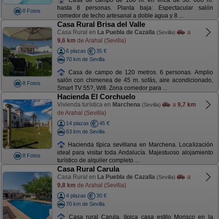
hasta 8 personas. Planta baja: Espectacular salón
8 Fotos
comedor de techo artesanal a doble agua y 8 ...
Casa Rural Brisa del Valle
Casa Rural en
La Puebla de Cazalla
a
(Sevilla)
9,6 km
de Arahal (Sevilla)
6 plazas
35 €
70 km de Sevilla
Casa de campo de 120 metros. 6 personas. Amplio
salón con chimenea de 45 m. sofás, aire acondicionado,
8 Fotos
Smart TV 55?, Wifi. Zona comedor para ...
Hacienda El Corchuelo
Vivienda turística en
Marchena
a
9,7 km
(Sevilla)
de Arahal (Sevilla)
14 plazas
45 €
63 km de Sevilla
Hacienda típica sevillana en Marchena. Localización
ideal para visitar toda Andalucía. Majestuoso alojamiento
8 Fotos
turístico de alquiler completo ...
Casa Rural Carula
Casa Rural en
La Puebla de Cazalla
a
(Sevilla)
9,8 km
de Arahal (Sevilla)
4 plazas
30 €
70 km de Sevilla
Casa rural Carula, típica casa estilo Morisco en la