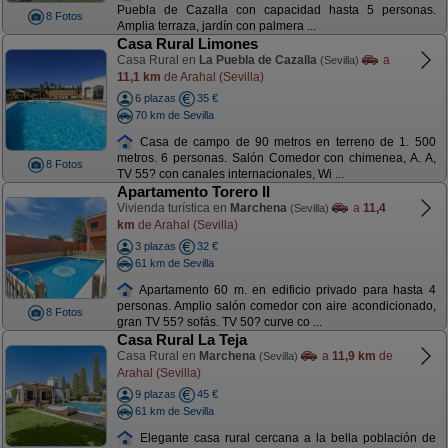
Puebla de Cazalla con capacidad hasta 5 personas.
8 Fotos
Amplia terraza, jardín con palmera ...
Casa Rural Limones
Casa Rural en
La Puebla de Cazalla
a
(Sevilla)
11,1 km
de Arahal (Sevilla)
6 plazas
35 €
70 km de Sevilla
Casa de campo de 90 metros en terreno de 1. 500
metros. 6 personas. Salón Comedor con chimenea, A. A,
8 Fotos
TV 55? con canales internacionales, Wi ...
Apartamento Torero II
Vivienda turística en
Marchena
a
11,4
(Sevilla)
km
de Arahal (Sevilla)
3 plazas
32 €
61 km de Sevilla
Apartamento 60 m. en edificio privado para hasta 4
personas. Amplio salón comedor con aire acondicionado,
8 Fotos
gran TV 55? sofás. TV 50? curve co ...
Casa Rural La Teja
Casa Rural en
Marchena
a
11,9 km
de
(Sevilla)
Arahal (Sevilla)
9 plazas
45 €
61 km de Sevilla
Elegante casa rural cercana a la bella población de