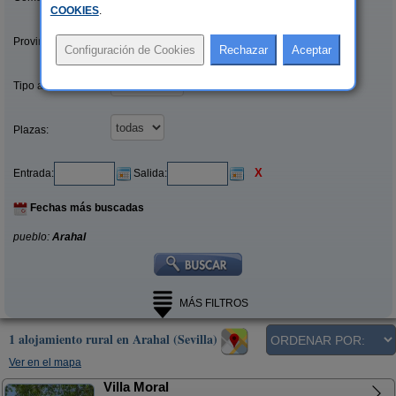
COOKIES
.
Provincias/Islas:
Tipo alquiler:
Plazas:
X
Entrada:
Salida:
Fechas más buscadas
pueblo:
Arahal
MÁS FILTROS
1 alojamiento rural en Arahal (Sevilla)
Ver en el mapa
Villa Moral