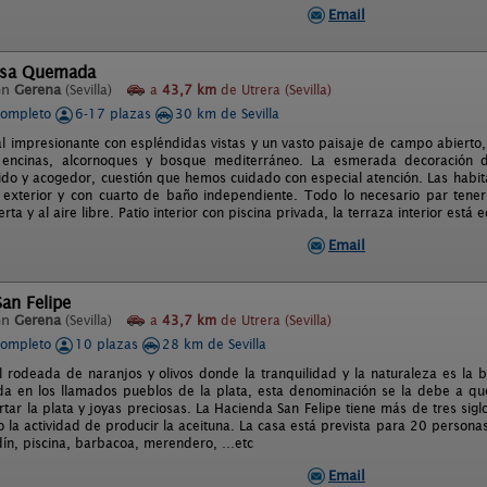
Email
asa Quemada
en
Gerena
(Sevilla)
a
43,7 km
de Utrera (Sevilla)
completo
6-17 plazas
30 km de Sevilla
al impresionante con espléndidas vistas y un vasto paisaje de campo abierto,
encinas, alcornoques y bosque mediterráneo. La esmerada decoración d
ido y acogedor, cuestión que hemos cuidado con especial atención. Las habit
l exterior y con cuarto de baño independiente. Todo lo necesario par tener
rta y al aire libre. Patio interior con piscina privada, la terraza interior est
Email
an Felipe
en
Gerena
(Sevilla)
a
43,7 km
de Utrera (Sevilla)
completo
10 plazas
28 km de Sevilla
l rodeada de naranjos y olivos donde la tranquilidad y la naturaleza es la 
da en los llamados pueblos de la plata, esta denominación se la debe a qu
tar la plata y joyas preciosas. La Hacienda San Felipe tiene más de tres sig
o la actividad de producir la aceituna. La casa está prevista para 20 persona
dín, piscina, barbacoa, merendero, …etc
Email