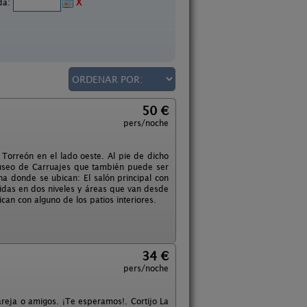
ida:
X
50 €
pers/noche
 Torreón en el lado oeste. Al pie de dicho
Museo de Carruajes que también puede ser
ha donde se ubican: El salón principal con
idas en dos niveles y áreas que van desde
can con alguno de los patios interiores.
34 €
pers/noche
areja o amigos. ¡Te esperamos!. Cortijo La