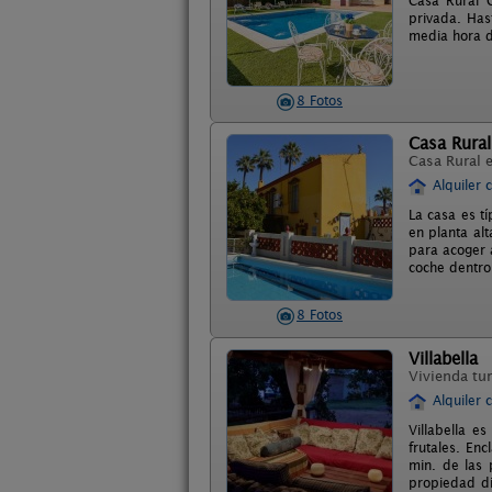
Casa Rural C
privada. Has
media hora de
8 Fotos
Casa Rural
Casa Rural 
Alquiler 
La casa es tí
en planta al
para acoger 
coche dentro 
8 Fotos
Villabella
Vivienda tur
Alquiler 
Villabella 
frutales. En
min. de las 
propiedad di