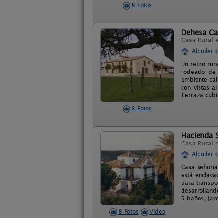
8 Fotos
Dehesa C
Casa Rural 
Alquiler 
Un retiro rur
rodeado de 
ambiente cál
con vistas a
Terraza cubie
8 Fotos
Hacienda S
Casa Rural 
Alquiler 
Casa señoria
está enclava
para transpor
desarrolland
5 baños, jar
8 Fotos
Video