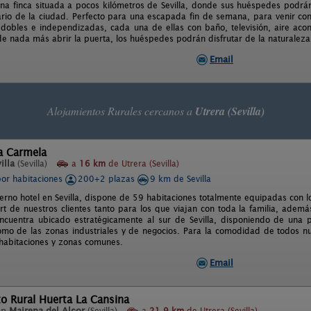
na finca situada a pocos kilómetros de Sevilla, donde sus huéspedes podrán 
iario de la ciudad. Perfecto para una escapada fin de semana, para venir co
 dobles e independizadas, cada una de ellas con baño, televisión, aire acon
de nada más abrir la puerta, los huéspedes podrán disfrutar de la naturaleza
Email
Alojamientos Rurales cercanos a
Utrera (Sevilla)
a Carmela
illa
(Sevilla)
a
16 km
de Utrera (Sevilla)
por habitaciones
200+2 plazas
9 km de Sevilla
rno hotel en Sevilla, dispone de 59 habitaciones totalmente equipadas con los
ort de nuestros clientes tanto para los que viajan con toda la familia, adem
ncuentra ubicado estratégicamente al sur de Sevilla, disponiendo de una p
omo de las zonas industriales y de negocios. Para la comodidad de todos nuest
 habitaciones y zonas comunes.
Email
o Rural Huerta La Cansina
en
Mairena del Alcor
(Sevilla)
a
21,9 km
de Utrera (Sevilla)