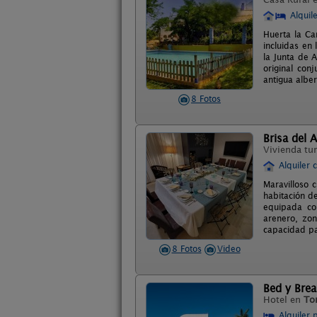
Alquil
Huerta la Ca
incluidas en 
la Junta de 
original con
antigua albe
8 Fotos
Brisa del A
Vivienda tur
Alquiler 
Maravilloso c
habitación d
equipada con
arenero, zon
capacidad pa
8 Fotos
Video
Bed y Brea
Hotel en
To
Alquiler 