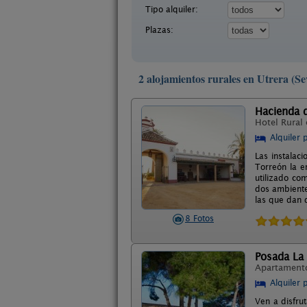
Tipo alquiler:
Plazas:
2 alojamientos rurales en Utrera (Sev
Hacienda 
Hotel Rural
Alquiler 
Las instalac
Torreón la e
utilizado co
dos ambiente
las que dan d
8 Fotos
Posada La
Apartament
Alquiler 
Ven a disfru