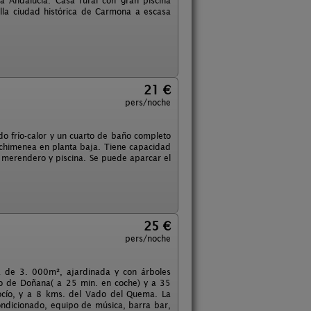
a Andalucía. Casa rural con gran piscina
lla ciudad histórica de Carmona a escasa
21 €
pers/noche
ado frío-calor y un cuarto de baño completo
chimenea en planta baja. Tiene capacidad
- merendero y piscina. Se puede aparcar el
25 €
pers/noche
a de 3. 000m², ajardinada y con árboles
oto de Doñana( a 25 min. en coche) y a 35
Rocío, y a 8 kms. del Vado del Quema. La
ondicionado, equipo de música, barra bar,