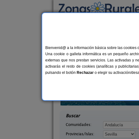
Busca por alojamiento
Alojamientos
>
Andalucía
>
Sevilla
> Utrera
Casas Rurales en Ut
Bienvenid@ a la información básica sobre las cookies 
Una cookie o galleta informática es un pequeño archiv
externas que nos prestan servicios. Las activadas y n
activarás el resto de cookies (analíticas y publicita
pulsando el botón
Rechazar
o elegir su activación/de
Casas Rurales La Colina
36+
La Sentencia
Las Navas de La Concepción
12+3 pers.
desd
35 €
lla)
(Sevilla)
desde
Buscar
Comunidades:
Provincias/Islas: