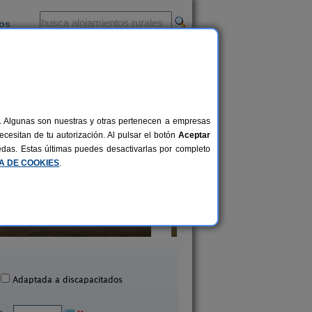
ios
-
al. Algunas son nuestras y otras pertenecen a empresas
cesitan de tu autorización. Al pulsar el botón
Aceptar
uedas. Estas últimas puedes desactivarlas por completo
CA DE COOKIES
.
Posada La Corbera
Hacienda San Feli
20 pers.
34 €
Utrera (Sevilla)
Gerena (Sevilla)
desde
Adaptada a discapacitados