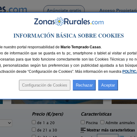
Anúnciate gratis
Acceso Propietar
Busca por pueblo
INFORMACIÓN BÁSICA SOBRE COOKIES
rera
de nuestro portal responsabilidad de
Mario Temprado Casas
.
o de información que se guarda en tu pc, smartphone o tablet al visitar el port
ecesarias para que todo funcione correctamente son las Cookies Técnicas y no ne
rias), personalizadas según tus preferencias y con publicidad ajustada a tus búsq
sactivación desde “Configuración de Cookies”. Más información en nuestra
POLÍTI
6 pers.
16 €
Hacienda San José
2-22+3 pers.
e
15 €
Carmona (Sevilla)
desde
Precio (€/pers)
Características
de 1 a 20
Piscina
Admite animales
de 21 a 30
Mostrar más características