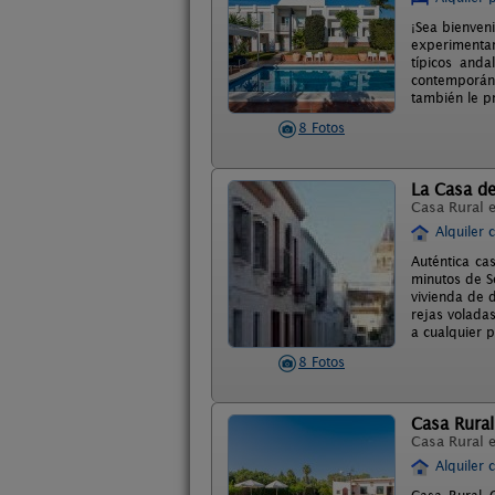
¡Sea bienven
experimentar
típicos and
contemporáne
también le p
8 Fotos
La Casa de
Casa Rural 
Alquiler 
Auténtica ca
minutos de Se
vivienda de d
rejas voladas
a cualquier 
8 Fotos
Casa Rura
Casa Rural 
Alquiler 