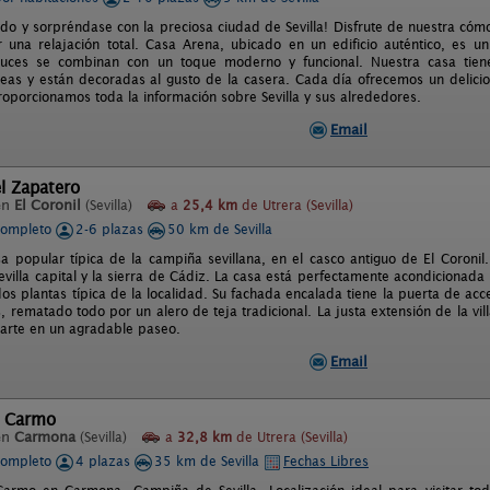
ido y sorpréndase con la preciosa ciudad de Sevilla! Disfrute de nuestra có
 una relajación total. Casa Arena, ubicado en un edificio auténtico, es 
aluces se combinan con un toque moderno y funcional. Nuestra casa tien
as y están decoradas al gusto de la casera. Cada día ofrecemos un delicioso
roporcionamos toda la información sobre Sevilla y sus alrededores.
Email
l Zapatero
en
El Coronil
(Sevilla)
a
25,4 km
de Utrera (Sevilla)
completo
2-6 plazas
50 km de Sevilla
sa popular típica de la campiña sevillana, en el casco antiguo de El Coronil
villa capital y la sierra de Cádiz. La casa está perfectamente acondicionada 
os plantas típica de la localidad. Su fachada encalada tiene la puerta de acc
, rematado todo por un alero de teja tradicional. La justa extensión de la vill
parte en un agradable paseo.
Email
l Carmo
en
Carmona
(Sevilla)
a
32,8 km
de Utrera (Sevilla)
completo
4 plazas
35 km de Sevilla
Fechas Libres