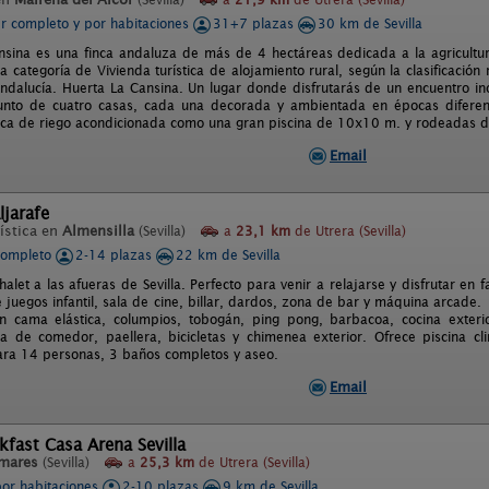
er completo y por habitaciones
31+7 plazas
30 km de Sevilla
nsina es una finca andaluza de más de 4 hectáreas dedicada a la agricultura
la categoría de Vivienda turística de alojamiento rural, según la clasificació
Andalucía. Huerta La Cansina. Un lugar donde disfrutarás de un encuentro ino
junto de cuatro casas, cada una decorada y ambientada en épocas diferen
rca de riego acondicionada como una gran piscina de 10x10 m. y rodeadas de
Email
ljarafe
ística en
Almensilla
(Sevilla)
a
23,1 km
de Utrera (Sevilla)
completo
2-14 plazas
22 km de Sevilla
halet a las afueras de Sevilla. Perfecto para venir a relajarse y disfrutar en
e juegos infantil, sala de cine, billar, dardos, zona de bar y máquina arca
 cama elástica, columpios, tobogán, ping pong, barbacoa, cocina exterior 
a de comedor, paellera, bicicletas y chimenea exterior. Ofrece piscina cli
ra 14 personas, 3 baños completos y aseo.
Email
kfast Casa Arena Sevilla
mares
(Sevilla)
a
25,3 km
de Utrera (Sevilla)
por habitaciones
2-10 plazas
9 km de Sevilla