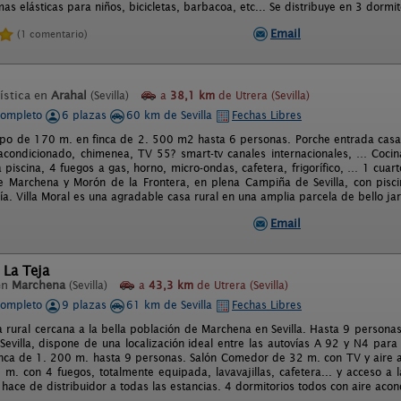
s elásticas para niños, bicicletas, barbacoa, etc... Se distribuye en 3 dormit
Email
(1 comentario)
ística en
Arahal
(Sevilla)
a
38,1 km
de Utrera (Sevilla)
completo
6 plazas
60 km de Sevilla
Fechas Libres
o de 170 m. en finca de 2. 500 m2 hasta 6 personas. Porche entrada casa
acondicionado, chimenea, TV 55? smart-tv canales internacionales, … Coci
 piscina, 4 fuegos a gas, horno, micro-ondas, cafetera, frigorífico, … 1 cuar
tre Marchena y Morón de la Frontera, en plena Campiña de Sevilla, con pisci
a. Villa Moral es una agradable casa rural en una amplia parcela de bello jar
Email
 La Teja
en
Marchena
(Sevilla)
a
43,3 km
de Utrera (Sevilla)
completo
9 plazas
61 km de Sevilla
Fechas Libres
 rural cercana a la bella población de Marchena en Sevilla. Hasta 9 personas. 
evilla, dispone de una localización ideal entre las autovías A 92 y N4 para
nca de 1. 200 m. hasta 9 personas. Salón Comedor de 32 m. con TV y aire ac
m. con 4 fuegos, totalmente equipada, lavavajillas, cafetera... y acceso a l
ace de distribuidor a todas las estancias. 4 dormitorios todos con aire acond