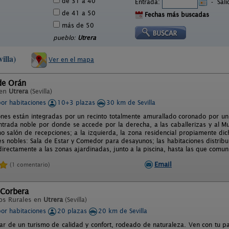
de 31 a 40
Entrada:
-
Sal
de 41 a 50
Fechas más buscadas
más de 50
pueblo:
Utrera
illa)
Ver en el mapa
de Orán
 en
Utrera
(Sevilla)
por habitaciones
10+3 plazas
30 km de Sevilla
iones están integradas por un recinto totalmente amurallado coronado por un
ntrada noble por donde se accede por la derecha, a las caballerizas y al 
mo salón de recepciones; a la izquierda, la zona residencial propiamente dic
s nobles: Sala de Estar y Comedor para desayunos; las habitaciones distribu
irectamente a las zonas ajardinadas, junto a la piscina, hasta las que comuni
Email
(1 comentario)
 Corbera
os Rurales en
Utrera
(Sevilla)
por habitaciones
20 plazas
20 km de Sevilla
tar de un turismo de calidad y confort, rodeado de naturaleza. Ven con tu p