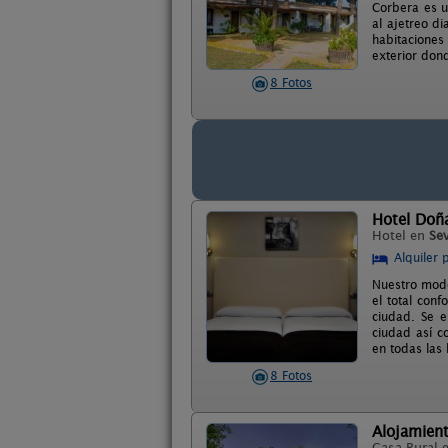
Corbera es u
al ajetreo d
habitaciones
exterior don
8 Fotos
Hotel Doñ
Hotel en
Sev
Alquiler 
Nuestro mode
el total conf
ciudad. Se e
ciudad así c
en todas las
8 Fotos
Alojamient
Casa Rural 