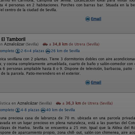
armo en Carmona, Campiña de Sevilla. Localización ideal para visitar tod
ta 4 personas en 2 habitaciones. Porches con barras bar. Situada en la be
l centro de la ciudad de Sevilla.
Email
 El Tamboril
en
Aznalcázar
(Sevilla)
a
34,8 km
de Utrera (Sevilla)
completo
2-6+4 plazas
26 km de Sevilla
pica sevillana con 2 plantas. Tiene 3 dormitorios dobles con aire acondicion
ta; y cocina completamente amueblada, cuarto de baño y salón-comedor con 
a 6 personas ampliable hasta 8 o 9. Dispone de televisión, barbacoa, patio 
de la parcela. Patio-merendero en el exterior.
Email
ística en
Aznalcázar
(Sevilla)
a
36,3 km
de Utrera (Sevilla)
completo
4-8 plazas
40 km de Sevilla
es una preciosa casa de labranza de 70 m. ubicada en una parcela privad
clavada en un lugar precioso en plena naturaleza, está a las puertas del C
playas de Huelva. Sevilla se encuentra a 25 min. Igual que la Aldea del 
spone de aparcamiento propio, zona chill- out, salón con chimenea, aire ac