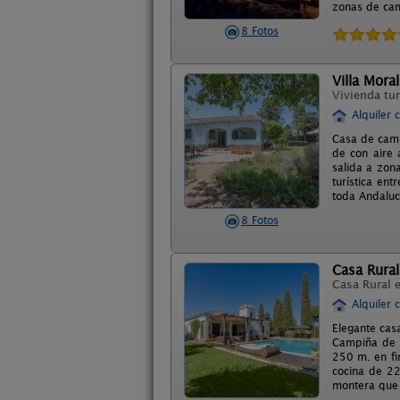
zonas de cama
8 Fotos
Villa Moral
Vivienda tur
Alquiler 
Casa de camp
de con aire 
salida a zona
turística en
toda Andalucí
8 Fotos
Casa Rural
Casa Rural 
Alquiler 
Elegante casa
Campiña de S
250 m. en fi
cocina de 22 
montera que h