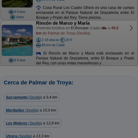
Casa Rural Los Cuatro Olivos es una casa de campo
8 Fotos
enclavada en el Parque Natural de Grazalema entre El
Video
Bosque y Prado del Rey. Tiene piscina ...
Rincón de Marco y María
Vivienda turística en
El Bosque
a
40,5
(Cádiz)
km
de Palmar de Troya (Sevilla)
2-18 plazas
20 €
89 km de Cádiz
El Rincón de Marco y María está enclavado en el
Parque Natural de Grazalema, entre El Bosque y Prado
8 Fotos
del Rey, con unas vistas maravillosas y ...
Cerca de Palmar de Troya:
Sacramento
(Sevilla)
a 9,4 km
Maribañez
(Sevilla)
a 10,9 km
Los Molares
(Sevilla)
a 12,8 km
Utrera
(Sevilla)
a 13,3 km