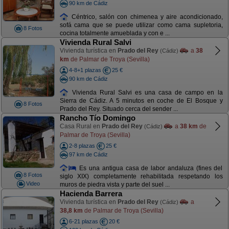
90 km de Cádiz
Céntrico, salón con chimenea y aire acondicionado,
sofá cama que se puede utilizar como cama supletoria,
8 Fotos
cocina totalmente amueblada y con e ...
Vivienda Rural Salvi
Vivienda turística en
Prado del Rey
a
38
(Cádiz)
km
de Palmar de Troya (Sevilla)
4-8+1 plazas
25 €
90 km de Cádiz
Vivienda Rural Salvi es una casa de campo en la
Sierra de Cádiz. A 5 minutos en coche de El Bosque y
8 Fotos
Prado del Rey. Situado cerca del sender ...
Rancho Tío Domingo
Casa Rural en
Prado del Rey
a
38 km
de
(Cádiz)
Palmar de Troya (Sevilla)
2-8 plazas
25 €
97 km de Cádiz
Es una antigua casa de labor andaluza (fines del
8 Fotos
siglo XIX) completamente rehabilitada respetando los
Video
muros de piedra vista y parte del suel ...
Hacienda Barrera
Vivienda turística en
Prado del Rey
a
(Cádiz)
38,8 km
de Palmar de Troya (Sevilla)
6-21 plazas
20 €