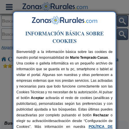
INFORMACIÓN BÁSICA SOBRE
COOKIES
Alojamientos
>
Andalucía
>
Sevilla
> Palmar de Troya
Bienvenid@ a la información básica sobre las cookies de
Casas Rurales cerca de Palmar de Troya
nuestro portal responsabilidad de
Mario Temprado Casas
.
Una cookie o galleta informática es un pequeño archivo de
información que se guarda en tu pc, smartphone o tablet al
visitar el portal. Algunas son nuestras y otras pertenecen a
empresas externas que nos prestan servicios. Las activadas
y necesarias para que todo funcione correctamente son las
Cookies Técnicas y no necesitan de tu autorización. Al pulsar
el botón
Aceptar
activarás el resto de cookies (analíticas y
publicitarias), personalizadas según tus preferencias y con
Alojamiento Rural La Sentencia
rs.
12+3 pers.
 €
35 €
publicidad ajustada a tus búsquedas. Estas últimas puedes
Ecija (Sevilla)
desde
desactivarlas por completo pulsando el botón
Rechazar
o
elegir su activación/desactivación desde “Configuración de
Buscar
Cookies”. Más información en nuestra
POLÍTICA DE