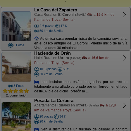
La Casa del Zapatero
Casa Rural en
El Coronil
a
15,6 km
de
(Sevilla)
Palmar de Troya (Sevilla)
2-6 plazas
17 €
50 km de Sevilla
Auténtica casa popular típica de la campiña sevillana,
en el casco antiguo de El Coronil. Pueblo inicio de la Vía
8 Fotos
Verde, a unos 30 minutos d ...
Hacienda de Orán
Hotel Rural en
Utrera
a
16,6 km
de
(Sevilla)
Palmar de Troya (Sevilla)
10+3 plazas
50 €
30 km de Sevilla
Las instalaciones están integradas por un recinto
8 Fotos
totalmente amurallado coronado por un Torreón en el lado
oeste. Al pie de dicho Torreón la ...
(1 comentario)
Posada La Corbera
Apartamentos Rurales en
Utrera
a
17,8
(Sevilla)
km
de Palmar de Troya (Sevilla)
20 plazas
34 €
20 km de Sevilla
Ven a disfrutar de un turismo de calidad y confort,