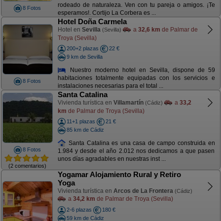
rodeado de naturaleza. Ven con tu pareja o amigos. ¡Te
8 Fotos
esperamos!. Cortijo La Corbera es ...
Hotel Doña Carmela
Hotel en
Sevilla
a
32,6 km
de Palmar de
(Sevilla)
Troya (Sevilla)
200+2 plazas
22 €
9 km de Sevilla
Nuestro moderno hotel en Sevilla, dispone de 59
habitaciones totalmente equipadas con los servicios e
8 Fotos
instalaciones necesarias para el total ...
Santa Catalina
Vivienda turística en
Villamartín
a
33,2
(Cádiz)
km
de Palmar de Troya (Sevilla)
11+1 plazas
21 €
85 km de Cádiz
Santa Catalina es una casa de campo construida en
8 Fotos
1.984 y desde el año 2.012 nos dedicamos a que pasen
unos días agradables en nuestras inst ...
(2 comentarios)
Yogamar Alojamiento Rural y Retiro
Yoga
Vivienda turística en
Arcos de La Frontera
(Cádiz)
a
34,2 km
de Palmar de Troya (Sevilla)
2-6 plazas
180 €
59 km de Cádiz