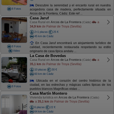
Descubre la serenidad y el encanto rural en nuestra
8 Fotos
acogedora casa de madera, perfectamente situada en
Arcos de la Frontera, Cádiz. Este ref ...
Casa Jaruf
Casa Rural en
Arcos de La Frontera
a
(Cádiz)
34,9 km
de Palmar de Troya (Sevilla)
2+1 plazas
25 €
45 km de Cádiz
En Casa Jaruf encontrará un alojamiento turístico de
8 Fotos
calidad, recientemente restaurada respetando su estilo
Video
originario de casa típica andalu ...
La Casa de Bovedas
Casa Rural en
Arcos de La Frontera
a
(Cádiz)
35,1 km
de Palmar de Troya (Sevilla)
10 plazas
30 €
60 km de Cádiz
Ubicada en el corazón del centro histórico de la
ciudad, en las estrechas y mágicas calles típicas de los
8 Fotos
pueblos blancos Magníficas vistas ...
Casa Martín Montero
Vivienda turística en
Arcos de La Frontera
(Cádiz)
a
35,1 km
de Palmar de Troya (Sevilla)
6 plazas
22 €
64 km de Cádiz