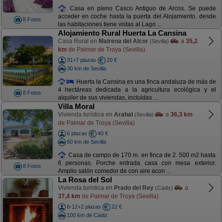
Casa en pleno Casco Antiguo de Arcos. Se puede
acceder en coche hasta la puerta del Alojamiento. desde
8 Fotos
las habitaciones tiene vistas al Lago ...
Alojamiento Rural Huerta La Cansina
Casa Rural en
Mairena del Alcor
a
35,2
(Sevilla)
km
de Palmar de Troya (Sevilla)
31+7 plazas
20 €
30 km de Sevilla
Huerta la Cansina es una finca andaluza de más de
4 hectáreas dedicada a la agricultura ecológica y el
8 Fotos
alquiler de sus viviendas, incluidas ...
Villa Moral
Vivienda turística en
Arahal
a
36,3 km
(Sevilla)
de Palmar de Troya (Sevilla)
6 plazas
40 €
60 km de Sevilla
Casa de campo de 170 m. en finca de 2. 500 m2 hasta
6 personas. Porche entrada casa con mesa exterior.
8 Fotos
Amplio salón comedor de con aire acon ...
La Rosa del Sol
Vivienda turística en
Prado del Rey
a
(Cádiz)
37,4 km
de Palmar de Troya (Sevilla)
6-12+2 plazas
22 €
100 km de Cádiz