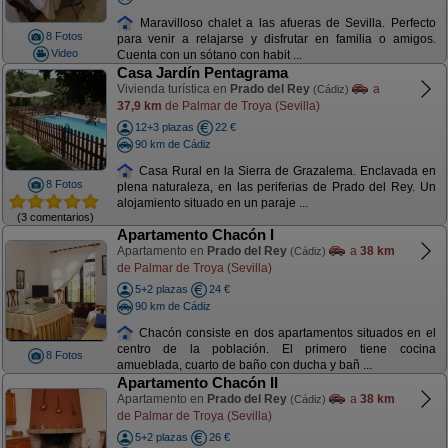
Maravilloso chalet a las afueras de Sevilla. Perfecto
8 Fotos
para venir a relajarse y disfrutar en familia o amigos.
Video
Cuenta con un sótano con habit ...
Casa Jardín Pentagrama
Vivienda turística en
Prado del Rey
a
(Cádiz)
37,9 km
de Palmar de Troya (Sevilla)
12+3 plazas
22 €
90 km de Cádiz
Casa Rural en la Sierra de Grazalema. Enclavada en
8 Fotos
plena naturaleza, en las periferias de Prado del Rey. Un
alojamiento situado en un paraje ...
(3 comentarios)
Apartamento Chacón I
Apartamento en
Prado del Rey
a
38 km
(Cádiz)
de Palmar de Troya (Sevilla)
5+2 plazas
24 €
90 km de Cádiz
Chacón consiste en dos apartamentos situados en el
centro de la población. El primero tiene cocina
8 Fotos
amueblada, cuarto de baño con ducha y bañ ...
Apartamento Chacón II
Apartamento en
Prado del Rey
a
38 km
(Cádiz)
de Palmar de Troya (Sevilla)
5+2 plazas
26 €