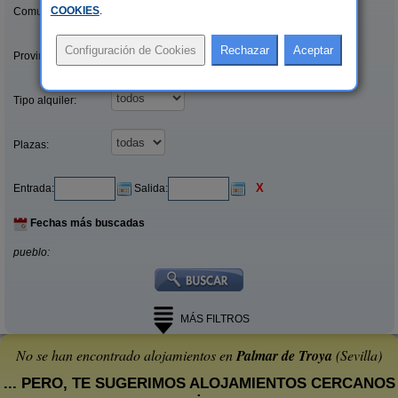
COOKIES
.
Comunidades:
Provincias/Islas:
Tipo alquiler:
Plazas:
X
Entrada:
Salida:
Fechas más buscadas
pueblo:
MÁS FILTROS
No se han encontrado alojamientos en
Palmar de Troya
(Sevilla)
... PERO, TE SUGERIMOS ALOJAMIENTOS CERCANOS
: