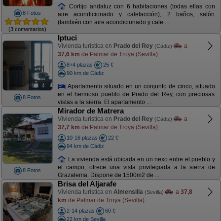
Cortijo andaluz con 6 habitaciones (todas ellas con
8 Fotos
aire acondicionado y calefacción), 2 baños, salón
(también con aire acondicionado y cale ...
(3 comentarios)
Iptuci
Vivienda turística en
Prado del Rey
a
(Cádiz)
37,6 km
de Palmar de Troya (Sevilla)
8+4 plazas
25 €
90 km de Cádiz
Apartamento situado en un conjunto de cinco, situado
en el hermoso pueblo de Prado del Rey, con preciosas
8 Fotos
vistas a la sierra. El apartamento ...
Mirador de Matrera
Vivienda turística en
Prado del Rey
a
(Cádiz)
37,7 km
de Palmar de Troya (Sevilla)
10-16 plazas
22 €
94 km de Cádiz
La vivienda está ubicada en un nexo entre el pueblo y
el campo, ofrece una vista privilegiada a la sierra de
8 Fotos
Grazalema. Dispone de 1500m2 de ...
Brisa del Aljarafe
Vivienda turística en
Almensilla
a
37,8
(Sevilla)
km
de Palmar de Troya (Sevilla)
2-14 plazas
60 €
22 km de Sevilla