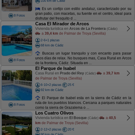
100 km de Cádiz
Es un cortijo con estilo andaluz, caracterizado por su
gran patio, con macetas, su fuente en el centro, ideal para
8 Fotos
disfrutar del fresquito d ...
Casa El Mirador de Arcos
Vivienda turística en
Arcos de La Frontera
(Cádiz)
a
39,4 km
de Palmar de Troya (Sevilla)
2-6+1 plazas
68 km de Cádiz
Buscas un lugar tranquilo y con encanto para pasar
unos días de relax. No busques mas, Casa Rural en Arcos
8 Fotos
de la frontera, Cádiz. Situada en ...
El Parque de Isabel
Casa Rural en
Prado del Rey
a
39,7 km
(Cádiz)
de Palmar de Troya (Sevilla)
6-10+2 plazas
25 €
92 km de Cádiz
El Parque de Isabel esta en la sierra de Cádiz en la
ruta de los pueblos blancos. Cercana a parques naturales
8 Fotos
como la sierra de Grazalema o ...
Los Cuatro Olivos
Vivienda turística en
El Bosque
a
40,5
(Cádiz)
km
de Palmar de Troya (Sevilla)
2-12+2 plazas
20 €
90 km de Cádiz