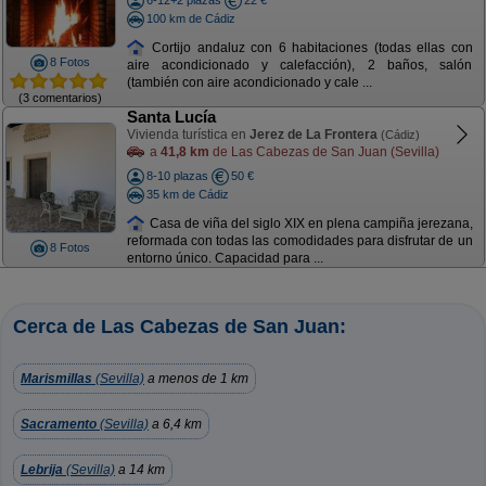
6-12+2 plazas
22 €
100 km de Cádiz
Cortijo andaluz con 6 habitaciones (todas ellas con
8 Fotos
aire acondicionado y calefacción), 2 baños, salón
(también con aire acondicionado y cale ...
(3 comentarios)
Santa Lucía
Vivienda turística en
Jerez de La Frontera
(Cádiz)
a
41,8 km
de Las Cabezas de San Juan (Sevilla)
8-10 plazas
50 €
35 km de Cádiz
Casa de viña del siglo XIX en plena campiña jerezana,
reformada con todas las comodidades para disfrutar de un
8 Fotos
entorno único. Capacidad para ...
Cerca de Las Cabezas de San Juan:
Marismillas
(Sevilla)
a menos de 1 km
Sacramento
(Sevilla)
a 6,4 km
Lebrija
(Sevilla)
a 14 km