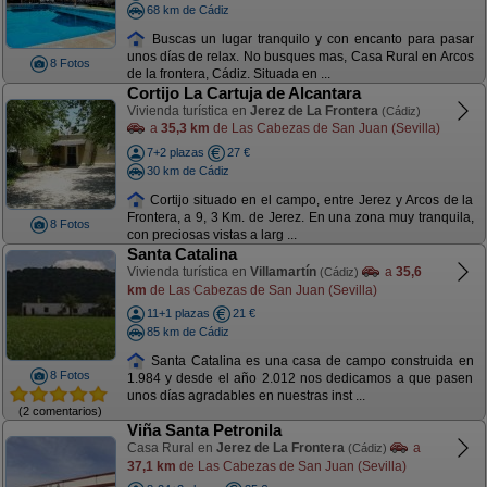
68 km de Cádiz
Buscas un lugar tranquilo y con encanto para pasar
unos días de relax. No busques mas, Casa Rural en Arcos
8 Fotos
de la frontera, Cádiz. Situada en ...
Cortijo La Cartuja de Alcantara
Vivienda turística en
Jerez de La Frontera
(Cádiz)
a
35,3 km
de Las Cabezas de San Juan (Sevilla)
7+2 plazas
27 €
30 km de Cádiz
Cortijo situado en el campo, entre Jerez y Arcos de la
Frontera, a 9, 3 Km. de Jerez. En una zona muy tranquila,
8 Fotos
con preciosas vistas a larg ...
Santa Catalina
Vivienda turística en
Villamartín
a
35,6
(Cádiz)
km
de Las Cabezas de San Juan (Sevilla)
11+1 plazas
21 €
85 km de Cádiz
Santa Catalina es una casa de campo construida en
8 Fotos
1.984 y desde el año 2.012 nos dedicamos a que pasen
unos días agradables en nuestras inst ...
(2 comentarios)
Viña Santa Petronila
Casa Rural en
Jerez de La Frontera
a
(Cádiz)
37,1 km
de Las Cabezas de San Juan (Sevilla)