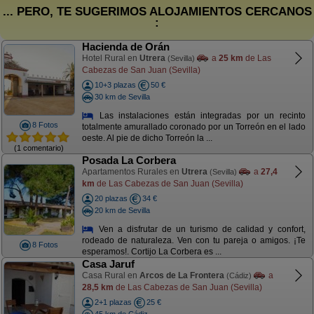
... PERO, TE SUGERIMOS ALOJAMIENTOS CERCANOS
:
Hacienda de Orán
Hotel Rural en
Utrera
a
25 km
de Las
(Sevilla)
Cabezas de San Juan (Sevilla)
10+3 plazas
50 €
30 km de Sevilla
Las instalaciones están integradas por un recinto
8 Fotos
totalmente amurallado coronado por un Torreón en el lado
oeste. Al pie de dicho Torreón la ...
(1 comentario)
Posada La Corbera
Apartamentos Rurales en
Utrera
a
27,4
(Sevilla)
km
de Las Cabezas de San Juan (Sevilla)
20 plazas
34 €
20 km de Sevilla
Ven a disfrutar de un turismo de calidad y confort,
rodeado de naturaleza. Ven con tu pareja o amigos. ¡Te
8 Fotos
esperamos!. Cortijo La Corbera es ...
Casa Jaruf
Casa Rural en
Arcos de La Frontera
a
(Cádiz)
28,5 km
de Las Cabezas de San Juan (Sevilla)
2+1 plazas
25 €
45 km de Cádiz