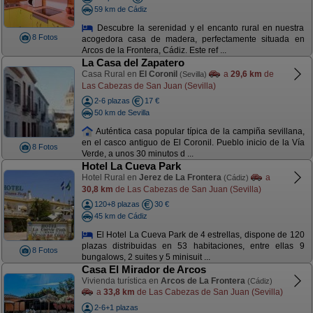
59 km de Cádiz
Descubre la serenidad y el encanto rural en nuestra
8 Fotos
acogedora casa de madera, perfectamente situada en
Arcos de la Frontera, Cádiz. Este ref ...
La Casa del Zapatero
Casa Rural en
El Coronil
a
29,6 km
de
(Sevilla)
Las Cabezas de San Juan (Sevilla)
2-6 plazas
17 €
50 km de Sevilla
Auténtica casa popular típica de la campiña sevillana,
en el casco antiguo de El Coronil. Pueblo inicio de la Vía
8 Fotos
Verde, a unos 30 minutos d ...
Hotel La Cueva Park
Hotel Rural en
Jerez de La Frontera
a
(Cádiz)
30,8 km
de Las Cabezas de San Juan (Sevilla)
120+8 plazas
30 €
45 km de Cádiz
El Hotel La Cueva Park de 4 estrellas, dispone de 120
plazas distribuidas en 53 habitaciones, entre ellas 9
8 Fotos
bungalows, 2 suites y 5 minisuit ...
Casa El Mirador de Arcos
Vivienda turística en
Arcos de La Frontera
(Cádiz)
a
33,8 km
de Las Cabezas de San Juan (Sevilla)
2-6+1 plazas