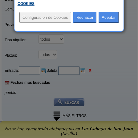
COOKIES
.
Comunidades:
Provincias/Islas:
Tipo alquiler:
Plazas:
X
Entrada:
Salida:
Fechas más buscadas
pueblo:
MÁS FILTROS
No se han encontrado alojamientos en
Las Cabezas de San Juan
(Sevilla)