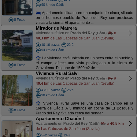
90 km de Cádiz
Apartamento situado en un conjunto de cinco, situado
en el hermoso pueblo de Prado del Rey, con preciosas
8 Fotos
vistas a la sierra. El apartamento ...
Mirador de Matrera
Vivienda turística en
Prado del Rey
a
(Cádiz)
40,3 km
de Las Cabezas de San Juan (Sevilla)
10-16 plazas
22 €
94 km de Cádiz
La vivienda está ubicada en un nexo entre el pueblo y
el campo, ofrece una vista privilegiada a la sierra de
8 Fotos
Grazalema. Dispone de 1500m2 de ...
Vivienda Rural Salvi
Vivienda turística en
Prado del Rey
a
(Cádiz)
40,4 km
de Las Cabezas de San Juan (Sevilla)
4-8+1 plazas
25 €
90 km de Cádiz
Vivienda Rural Salvi es una casa de campo en la
Sierra de Cádiz. A 5 minutos en coche de El Bosque y
8 Fotos
Prado del Rey. Situado cerca del sender ...
Apartamento Chacón I
Apartamento en
Prado del Rey
a
40,5 km
(Cádiz)
de Las Cabezas de San Juan (Sevilla)
5+2 plazas
24 €