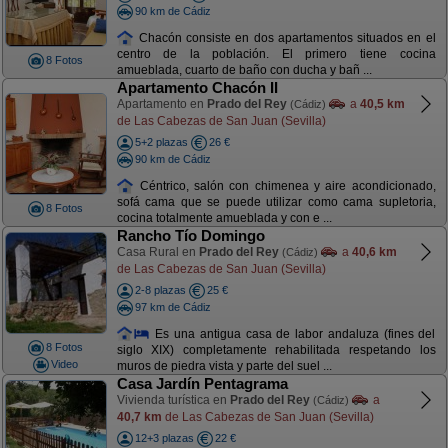
90 km de Cádiz
Chacón consiste en dos apartamentos situados en el
centro de la población. El primero tiene cocina
8 Fotos
amueblada, cuarto de baño con ducha y bañ ...
Apartamento Chacón II
Apartamento en
Prado del Rey
a
40,5 km
(Cádiz)
de Las Cabezas de San Juan (Sevilla)
5+2 plazas
26 €
90 km de Cádiz
Céntrico, salón con chimenea y aire acondicionado,
sofá cama que se puede utilizar como cama supletoria,
8 Fotos
cocina totalmente amueblada y con e ...
Rancho Tío Domingo
Casa Rural en
Prado del Rey
a
40,6 km
(Cádiz)
de Las Cabezas de San Juan (Sevilla)
2-8 plazas
25 €
97 km de Cádiz
Es una antigua casa de labor andaluza (fines del
8 Fotos
siglo XIX) completamente rehabilitada respetando los
Video
muros de piedra vista y parte del suel ...
Casa Jardín Pentagrama
Vivienda turística en
Prado del Rey
a
(Cádiz)
40,7 km
de Las Cabezas de San Juan (Sevilla)
12+3 plazas
22 €