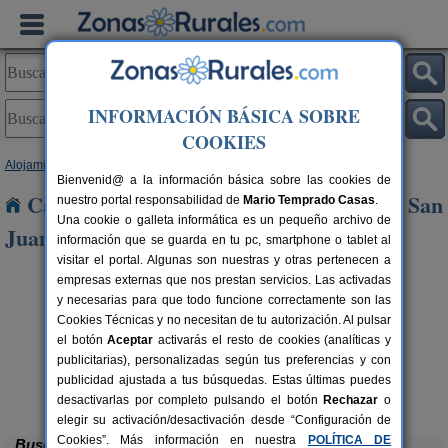
INFORMACIÓN BÁSICA SOBRE
COOKIES
Alojamientos
>
Andalucía
>
Sevilla
> Las Cabezas de San Juan
Bienvenid@ a la información básica sobre las cookies de
Casas Rurales cerca de Las Cabezas de San
nuestro portal responsabilidad de
Mario Temprado Casas
.
Una cookie o galleta informática es un pequeño archivo de
Juan
información que se guarda en tu pc, smartphone o tablet al
visitar el portal. Algunas son nuestras y otras pertenecen a
empresas externas que nos prestan servicios. Las activadas
y necesarias para que todo funcione correctamente son las
Cookies Técnicas y no necesitan de tu autorización. Al pulsar
el botón
Aceptar
activarás el resto de cookies (analíticas y
publicitarias), personalizadas según tus preferencias y con
publicidad ajustada a tus búsquedas. Estas últimas puedes
Hacienda San José
rs.
2-22+3 pers.
 €
15 €
Carmona (Sevilla)
desde
desactivarlas por completo pulsando el botón
Rechazar
o
elegir su activación/desactivación desde “Configuración de
Cookies”. Más información en nuestra
POLÍTICA DE
Buscar