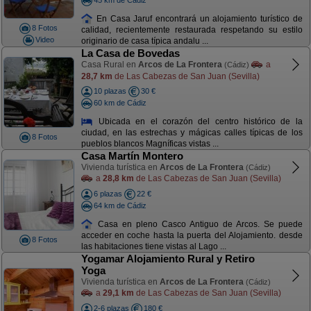
En Casa Jaruf encontrará un alojamiento turístico de
8 Fotos
calidad, recientemente restaurada respetando su estilo
Video
originario de casa típica andalu ...
La Casa de Bovedas
Casa Rural en
Arcos de La Frontera
a
(Cádiz)
28,7 km
de Las Cabezas de San Juan (Sevilla)
10 plazas
30 €
60 km de Cádiz
Ubicada en el corazón del centro histórico de la
ciudad, en las estrechas y mágicas calles típicas de los
8 Fotos
pueblos blancos Magníficas vistas ...
Casa Martín Montero
Vivienda turística en
Arcos de La Frontera
(Cádiz)
a
28,8 km
de Las Cabezas de San Juan (Sevilla)
6 plazas
22 €
64 km de Cádiz
Casa en pleno Casco Antiguo de Arcos. Se puede
acceder en coche hasta la puerta del Alojamiento. desde
8 Fotos
las habitaciones tiene vistas al Lago ...
Yogamar Alojamiento Rural y Retiro
Yoga
Vivienda turística en
Arcos de La Frontera
(Cádiz)
a
29,1 km
de Las Cabezas de San Juan (Sevilla)
2-6 plazas
180 €