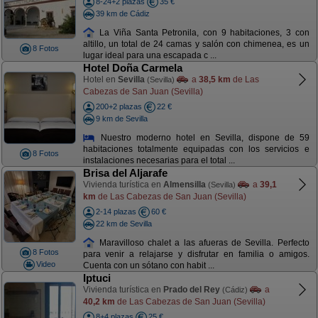
8-24+2 plazas
35 €
39 km de Cádiz
La Viña Santa Petronila, con 9 habitaciones, 3 con
altillo, un total de 24 camas y salón con chimenea, es un
8 Fotos
lugar ideal para una escapada c ...
Hotel Doña Carmela
Hotel en
Sevilla
a
38,5 km
de Las
(Sevilla)
Cabezas de San Juan (Sevilla)
200+2 plazas
22 €
9 km de Sevilla
Nuestro moderno hotel en Sevilla, dispone de 59
habitaciones totalmente equipadas con los servicios e
8 Fotos
instalaciones necesarias para el total ...
Brisa del Aljarafe
Vivienda turística en
Almensilla
a
39,1
(Sevilla)
km
de Las Cabezas de San Juan (Sevilla)
2-14 plazas
60 €
22 km de Sevilla
Maravilloso chalet a las afueras de Sevilla. Perfecto
8 Fotos
para venir a relajarse y disfrutar en familia o amigos.
Video
Cuenta con un sótano con habit ...
Iptuci
Vivienda turística en
Prado del Rey
a
(Cádiz)
40,2 km
de Las Cabezas de San Juan (Sevilla)
8+4 plazas
25 €