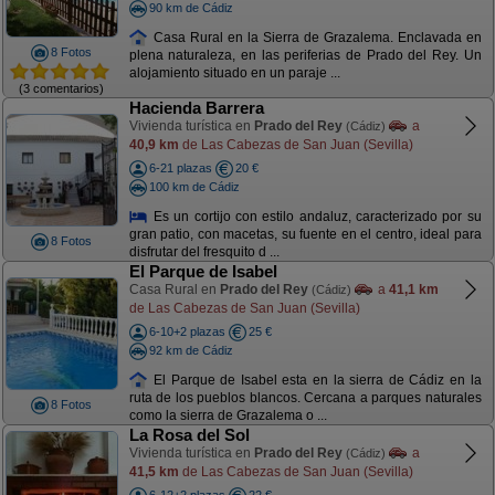
90 km de Cádiz
Casa Rural en la Sierra de Grazalema. Enclavada en
8 Fotos
plena naturaleza, en las periferias de Prado del Rey. Un
alojamiento situado en un paraje ...
(3 comentarios)
Hacienda Barrera
Vivienda turística en
Prado del Rey
a
(Cádiz)
40,9 km
de Las Cabezas de San Juan (Sevilla)
6-21 plazas
20 €
100 km de Cádiz
Es un cortijo con estilo andaluz, caracterizado por su
gran patio, con macetas, su fuente en el centro, ideal para
8 Fotos
disfrutar del fresquito d ...
El Parque de Isabel
Casa Rural en
Prado del Rey
a
41,1 km
(Cádiz)
de Las Cabezas de San Juan (Sevilla)
6-10+2 plazas
25 €
92 km de Cádiz
El Parque de Isabel esta en la sierra de Cádiz en la
ruta de los pueblos blancos. Cercana a parques naturales
8 Fotos
como la sierra de Grazalema o ...
La Rosa del Sol
Vivienda turística en
Prado del Rey
a
(Cádiz)
41,5 km
de Las Cabezas de San Juan (Sevilla)