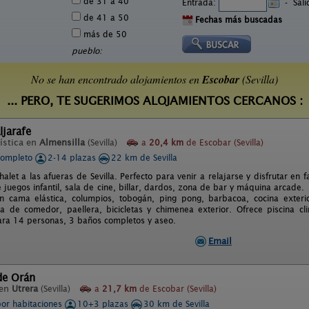
de 31 a 40
Entrada:
-
Sal
de 41 a 50
Fechas más buscadas
más de 50
pueblo:
No se han encontrado alojamientos en
Escobar
(Sevilla)
... PERO, TE SUGERIMOS ALOJAMIENTOS CERCANOS :
ljarafe
ística en
Almensilla
(Sevilla)
a
20,4 km
de Escobar (Sevilla)
completo
2-14 plazas
22 km de Sevilla
halet a las afueras de Sevilla. Perfecto para venir a relajarse y disfrutar en
e juegos infantil, sala de cine, billar, dardos, zona de bar y máquina arca
 cama elástica, columpios, tobogán, ping pong, barbacoa, cocina exterior 
a de comedor, paellera, bicicletas y chimenea exterior. Ofrece piscina cli
ra 14 personas, 3 baños completos y aseo.
Email
de Orán
 en
Utrera
(Sevilla)
a
21,7 km
de Escobar (Sevilla)
por habitaciones
10+3 plazas
30 km de Sevilla