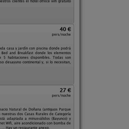
ros clientes el hotel ofrece wifi gratuito
40 €
pers/noche
moda casa y jardín con piscina donde podrá
un Bed and Breakfast donde los elementos
e 5 habitaciones disponibles. Todas son
 desayuno continental y, si lo necesitan,
27 €
pers/noche
spacio Natural de Doñana (antiguos Parque
n nuestras dos Casas Rurales de Categoría
stá adaptada a minusválidos (Bayunco) y
net Wifi, aire acondicionado con bomba de
 …. Hay un restaurante anexo.