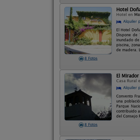
Hotel Doñ
Hotel en
Ma
Alquiler 
El Hotel Doñ
Dispone de 1
inundado de 
piscina, zona
de madera. L
8 Fotos
El Mirador
Casa Rural 
Alquiler 
Convento Fra
una població
Parque Nacio
contribuido 
del Consejo 
8 Fotos