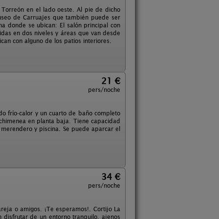
 Torreón en el lado oeste. Al pie de dicho
Museo de Carruajes que también puede ser
ha donde se ubican: El salón principal con
idas en dos niveles y áreas que van desde
can con alguno de los patios interiores.
21 €
pers/noche
ado frío-calor y un cuarto de baño completo
chimenea en planta baja. Tiene capacidad
- merendero y piscina. Se puede aparcar el
34 €
pers/noche
areja o amigos. ¡Te esperamos!. Cortijo La
disfrutar de un entorno tranquilo, ajenos