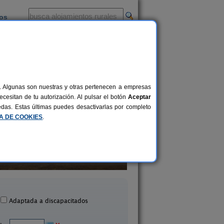
ios
-
al. Algunas son nuestras y otras pertenecen a empresas
cesitan de tu autorización. Al pulsar el botón
Aceptar
uedas. Estas últimas puedes desactivarlas por completo
CA DE COOKIES
.
Casa Rural Entre Olivos
El Silgueiro
6 pers.
35 €
 Puebla de Cazalla (Sevilla)
Alcolea del Río (Sevil
desde
Adaptada a discapacitados