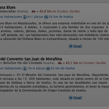
ana Blues
talascañas
(Huelva)
a
42,6 km
de Escobar (Sevilla)
por habitaciones
4+1 plazas
54 km de Huelva
ana Blues en Matalascañas, te ofrece una estancia inolvidable en uno de los
4 habitaciones, 8 dobles, 3 especiales y una familiar de dos espacios. 8 
aromas, colores, glicinas, dalias, jazmines, dama de noche y todo tipo de 
 wifi gratuita, etc. Las habitaciones han sido decoradas con mobiliario rústico
a ubicación del Doñana Blues es extraordinaria, situado a menos de 100 met
Email
 del Convento San Juan de Morañina
en
Bollullos Par del Condado
(Huelva)
a
43,1 km
de Escobar (Sevilla)
por habitaciones
18+4 plazas
30 km de Huelva
nciscano s. XV El Mirador del Convento: San Juan de Morañina. Alojamiento Tu
n cercana a los 13. 000 habitantes, está situado en pleno centro de la Co
nal de Doñana y Sierra de Huelva. Es una de las localidades con mayor t
además de su situación estratégica, su turismo gastronómico, el tener la mayo
Regulador de la Denominación de Origen Condado de Huelva.
Email