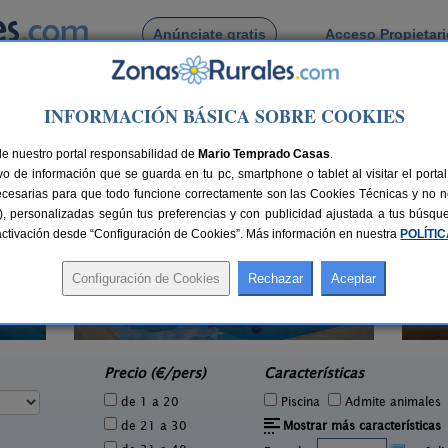
Anúnciate gratis
Acceso Propietar
Busca por pueblo
INFORMACIÓN BÁSICA SOBRE COOKIES
 de Escobar
de nuestro portal responsabilidad de
Mario Temprado Casas
.
o de información que se guarda en tu pc, smartphone o tablet al visitar el port
ecesarias para que todo funcione correctamente son las Cookies Técnicas y no ne
rias), personalizadas según tus preferencias y con publicidad ajustada a tus búsq
sactivación desde “Configuración de Cookies”. Más información en nuestra
POLÍTI
6 pers.
16 €
Hacienda San José
2-22+3 pers.
e
15 €
Carmona (Sevilla)
La
desde
Precio (€/pers)
Características
de 1 a 20
Piscina
Admite animales
de 21 a 30
Mostrar más características