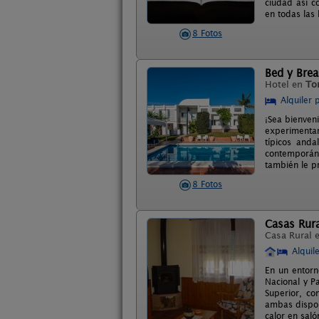
ciudad así c
en todas las
8 Fotos
Bed y Brea
Hotel en
To
Alquiler 
¡Sea bienven
experimentar
típicos and
contemporáne
también le p
8 Fotos
Casas Rura
Casa Rural 
Alquil
En un entorn
Nacional y P
Superior, c
ambas dispon
calor en sal