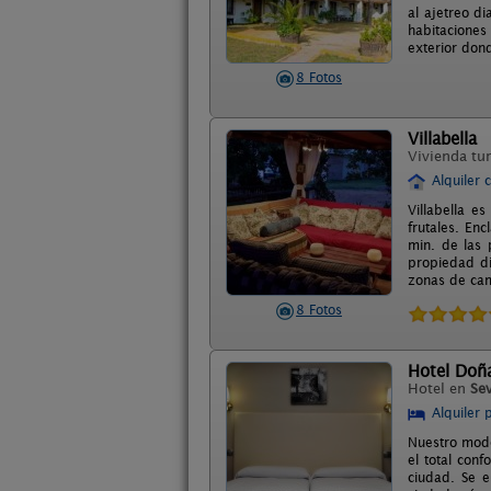
al ajetreo d
habitaciones
exterior don
8 Fotos
Villabella
Vivienda tur
Alquiler 
Villabella 
frutales. En
min. de las 
propiedad di
zonas de cama
8 Fotos
Hotel Doñ
Hotel en
Sev
Alquiler 
Nuestro mode
el total conf
ciudad. Se e