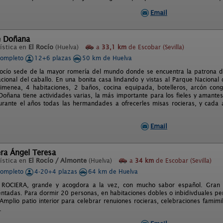
Email
e Doñana
ística en
El Rocío
(Huelva)
a
33,1 km
de Escobar (Sevilla)
completo
12+6 plazas
50 km de Huelva
ocío sede de la mayor romería del mundo donde se encuentra la patrona de
acional del caballo. En una bonita casa lindando y vistas al Parque Naciona
imenea, 4 habitaciones, 2 baños, cocina equipada, botelleros, arcón conge
oñana tiene actividades varias, la más importante para los fieles y amantes
rante el años todas las hermandades a ofrecerles misas rocieras, y cada 
Email
ra Ángel Teresa
ística en
El Rocío / Almonte
(Huelva)
a
34 km
de Escobar (Sevilla)
completo
4-20+4 plazas
64 km de Huelva
 ROCIERA, grande y acogdora a la vez, con mucho sabor español. Gran
ntadas. Para dormir 20 personas, en habitaciones dobles o inbidivduales per
Amplio patio interior para celebrar renuiones rocieras, celebraciones famim
.