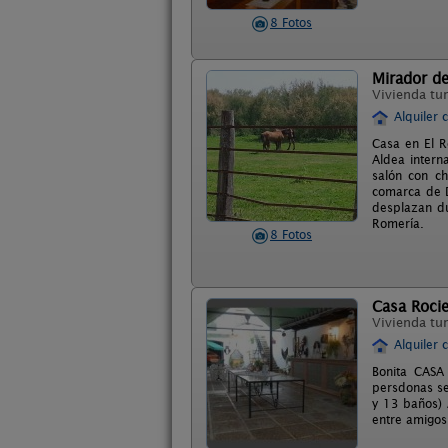
8 Fotos
Mirador d
Vivienda tur
Alquiler 
Casa en El R
Aldea intern
salón con ch
comarca de D
desplazan du
Romería.
8 Fotos
Casa Rocie
Vivienda tur
Alquiler 
Bonita CASA
persdonas se
y 13 baños) 
entre amigos