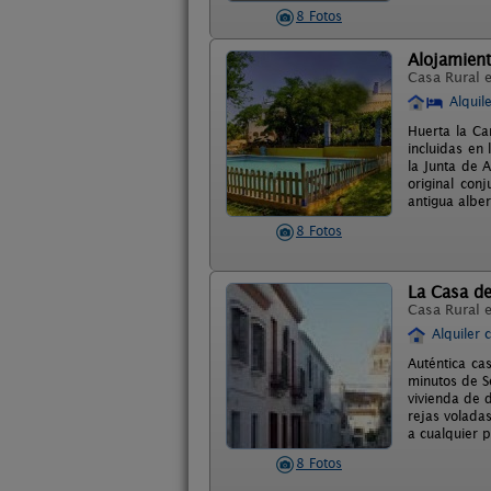
8 Fotos
Alojamient
Casa Rural 
Alquil
Huerta la Ca
incluidas en 
la Junta de 
original con
antigua albe
8 Fotos
La Casa de
Casa Rural 
Alquiler 
Auténtica ca
minutos de Se
vivienda de d
rejas voladas
a cualquier 
8 Fotos