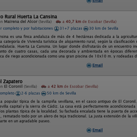
Email
o Rural Huerta La Cansina
en
Mairena del Alcor
(Sevilla)
a
40,7 km
de Escobar (Sevilla)
er completo y por habitaciones
31+7 plazas
30 km de Sevilla
nsina es una finca andaluza de más de 4 hectáreas dedicada a la agricultura
la categoría de Vivienda turística de alojamiento rural, según la clasificació
Andalucía. Huerta La Cansina. Un lugar donde disfrutarás de un encuentro ino
junto de cuatro casas, cada una decorada y ambientada en épocas diferen
rca de riego acondicionada como una gran piscina de 10x10 m. y rodeadas de
Email
l Zapatero
en
El Coronil
(Sevilla)
a
42 km
de Escobar (Sevilla)
completo
2-6 plazas
50 km de Sevilla
sa popular típica de la campiña sevillana, en el casco antiguo de El Coronil
villa capital y la sierra de Cádiz. La casa está perfectamente acondicionada 
os plantas típica de la localidad. Su fachada encalada tiene la puerta de acc
, rematado todo por un alero de teja tradicional. La justa extensión de la vill
parte en un agradable paseo.
Email