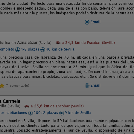
iario de la ciudad. Perfecto para una escapada fin de semana, para venir co
 dobles e independizadas, cada una de ellas con baño, televisión, aire acon
de nada más abrir la puerta, los huéspedes podrán disfrutar de la naturaleza
Email
ística en
Aznalcázar
(Sevilla)
a
24,5 km
de Escobar (Sevilla)
completo
4-8 plazas
40 km de Sevilla
es una preciosa casa de labranza de 70 m. ubicada en una parcela privad
clavada en un lugar precioso en plena naturaleza, está a las puertas del C
playas de Huelva. Sevilla se encuentra a 25 min. Igual que la Aldea del 
spone de aparcamiento propio, zona chill- out, salón con chimenea, aire ac
s elásticas para niños, bicicletas, barbacoa, etc... Se distribuye en 3 dormit
Email
(1 comentario)
a Carmela
illa
(Sevilla)
a
25,6 km
de Escobar (Sevilla)
por habitaciones
200+2 plazas
9 km de Sevilla
rno hotel en Sevilla, dispone de 59 habitaciones totalmente equipadas con los
ort de nuestros clientes tanto para los que viajan con toda la familia, adem
ncuentra ubicado estratégicamente al sur de Sevilla, disponiendo de una p