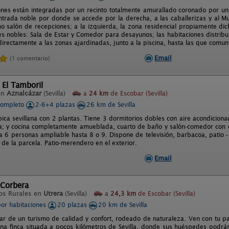
iones están integradas por un recinto totalmente amurallado coronado por un
ntrada noble por donde se accede por la derecha, a las caballerizas y al 
mo salón de recepciones; a la izquierda, la zona residencial propiamente dic
s nobles: Sala de Estar y Comedor para desayunos; las habitaciones distribu
irectamente a las zonas ajardinadas, junto a la piscina, hasta las que comuni
Email
(1 comentario)
 El Tamboril
en
Aznalcázar
(Sevilla)
a
24 km
de Escobar (Sevilla)
completo
2-6+4 plazas
26 km de Sevilla
pica sevillana con 2 plantas. Tiene 3 dormitorios dobles con aire acondicion
ta; y cocina completamente amueblada, cuarto de baño y salón-comedor con 
a 6 personas ampliable hasta 8 o 9. Dispone de televisión, barbacoa, patio 
de la parcela. Patio-merendero en el exterior.
Email
 Corbera
os Rurales en
Utrera
(Sevilla)
a
24,3 km
de Escobar (Sevilla)
por habitaciones
20 plazas
20 km de Sevilla
tar de un turismo de calidad y confort, rodeado de naturaleza. Ven con tu p
na finca situada a pocos kilómetros de Sevilla, donde sus huéspedes podrán 