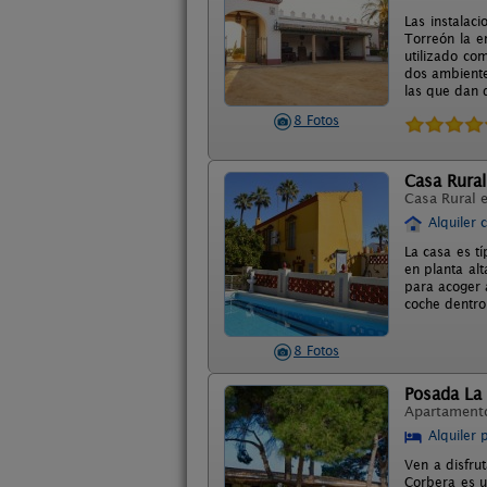
Las instalac
Torreón la e
utilizado co
dos ambiente
las que dan d
8 Fotos
Casa Rural
Casa Rural 
Alquiler 
La casa es tí
en planta al
para acoger 
coche dentro 
8 Fotos
Posada La
Apartament
Alquiler 
Ven a disfru
Corbera es u