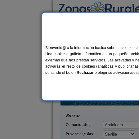
Busca por alojamiento
Alojamientos
>
Andalucía
>
Sevilla
> Escobar
Casas Rurales cerca
Bienvenid@ a la información básica sobre las cookies 
Una cookie o galleta informática es un pequeño archiv
externas que nos prestan servicios. Las activadas y n
activarás el resto de cookies (analíticas y publicita
pulsando el botón
Rechazar
o elegir su activación/de
Casas Rurales La Colina
36+
La Sentencia
Las Navas de La Concepción
12+3 pers.
desd
35 €
lla)
(Sevilla)
desde
Buscar
Comunidades:
Provincias/Islas: