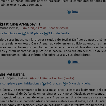
omo de las zonas industriales y de negocios. Para la comodidad de todos nuest
 habitaciones y zonas comunes.
Email
kfast Casa Arena Sevilla
mares
(Sevilla)
a
28,7 km
de Escobar (Sevilla)
por habitaciones
2-10 plazas
9 km de Sevilla
ido y sorpréndase con la preciosa ciudad de Sevilla! Disfrute de nuestra có
 una relajación total. Casa Arena, ubicado en un edificio auténtico, es 
aluces se combinan con un toque moderno y funcional. Nuestra casa tien
as y están decoradas al gusto de la casera. Cada día ofrecemos un delicioso
roporcionamos toda la información sobre Sevilla y sus alrededores.
Email
les Vetalarena
en
Hinojos
(Huelva)
a
31 km
de Escobar (Sevilla)
er completo y por habitaciones
8+2 plazas
40 km de Huelva
o único y de incomparable belleza paisajística, a escasos kilómetros del E
arque Natural de Doñana), en los pinares de Hinojos (Huelva), se encuentra
on capacidad cada una de ellas para 4 personas. Una de nuestras casas e
en de todas las comodidades: chimenea metálica en el salón, TV-TDT, inter
ón-comedor y habitaciones, cajas de seguridad, amplia terraza con barbacoa,