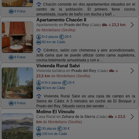
Chacón consiste en dos apartamentos situados en el
centro de la población. El primero tiene cocina
8 Fotos
amueblada, cuarto de baño con ducha y bañ ...
Apartamento Chacón II
Apartamento en
Prado del Rey
a
23,3 km
(Cádiz)
de Montellano (Sevilla)
5+2 plazas
26 €
90 km de Cádiz
Céntrico, salón con chimenea y aire acondicionado,
sofá cama que se puede utilizar como cama supletoria,
8 Fotos
cocina totalmente amueblada y con e ...
Vivienda Rural Salvi
Vivienda turística en
Prado del Rey
a
(Cádiz)
23,5 km
de Montellano (Sevilla)
4-8+1 plazas
25 €
90 km de Cádiz
Vivienda Rural Salvi es una casa de campo en la
Sierra de Cádiz. A 5 minutos en coche de El Bosque y
8 Fotos
Prado del Rey. Situado cerca del sender ...
Molino El Vínculo
Casa Rural en
Zahara de la Sierra
a
23,5
(Cádiz)
km
de Montellano (Sevilla)
30 plazas
30 €
100 km de Cádiz