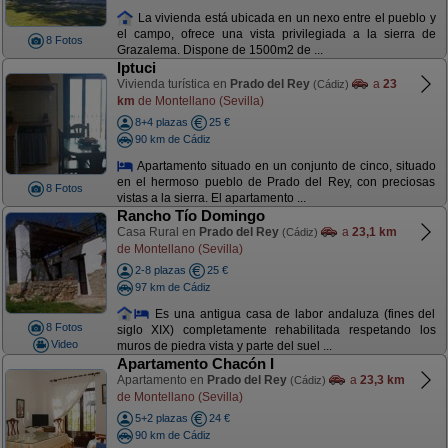
La vivienda está ubicada en un nexo entre el pueblo y
el campo, ofrece una vista privilegiada a la sierra de
8 Fotos
Grazalema. Dispone de 1500m2 de ...
Iptuci
Vivienda turística en
Prado del Rey
a
23
(Cádiz)
km
de Montellano (Sevilla)
8+4 plazas
25 €
90 km de Cádiz
Apartamento situado en un conjunto de cinco, situado
en el hermoso pueblo de Prado del Rey, con preciosas
8 Fotos
vistas a la sierra. El apartamento ...
Rancho Tío Domingo
Casa Rural en
Prado del Rey
a
23,1 km
(Cádiz)
de Montellano (Sevilla)
2-8 plazas
25 €
97 km de Cádiz
Es una antigua casa de labor andaluza (fines del
8 Fotos
siglo XIX) completamente rehabilitada respetando los
Video
muros de piedra vista y parte del suel ...
Apartamento Chacón I
Apartamento en
Prado del Rey
a
23,3 km
(Cádiz)
de Montellano (Sevilla)
5+2 plazas
24 €
90 km de Cádiz