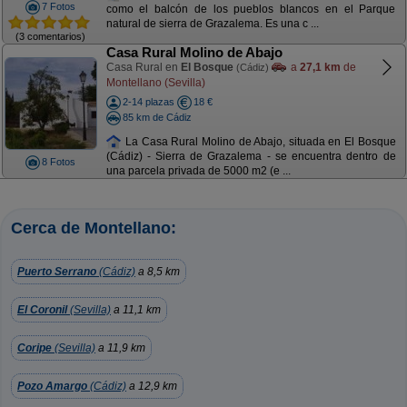
7 Fotos
como el balcón de los pueblos blancos en el Parque
natural de sierra de Grazalema. Es una c ...
(3 comentarios)
Casa Rural Molino de Abajo
Casa Rural en
El Bosque
a
27,1 km
de
(Cádiz)
Montellano (Sevilla)
2-14 plazas
18 €
85 km de Cádiz
La Casa Rural Molino de Abajo, situada en El Bosque
(Cádiz) - Sierra de Grazalema - se encuentra dentro de
8 Fotos
una parcela privada de 5000 m2 (e ...
Cerca de Montellano:
Puerto Serrano
(Cádiz)
a 8,5 km
El Coronil
(Sevilla)
a 11,1 km
Coripe
(Sevilla)
a 11,9 km
Pozo Amargo
(Cádiz)
a 12,9 km