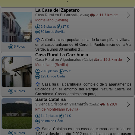
La Casa del Zapatero
Casa Rural en
El Coronil
a
11,3 km
de
(Sevilla)
Montellano (Sevilla)
2-6 plazas
17 €
50 km de Sevilla
Auténtica casa popular típica de la campiña sevillana,
en el casco antiguo de El Coronil. Pueblo inicio de la Vía
8 Fotos
Verde, a unos 30 minutos d ...
Casa Rural La Carrihuela
Casa Rural en
Algodonales
a
19,2 km
de
(Cádiz)
Montellano (Sevilla)
2-10 plazas
25 €
125 km de Cádiz
Casa rural la carrihuela, complejo de 3 apartamentos
ubicados en el entorno del Parque Natural Sierra de
8 Fotos
Grazalema. Casas ideales para parej ...
Santa Catalina
Vivienda turística en
Villamartín
a
20,4
(Cádiz)
km
de Montellano (Sevilla)
11+1 plazas
21 €
85 km de Cádiz
Santa Catalina es una casa de campo construida en
8 Fotos
1.984 y desde el año 2.012 nos dedicamos a que pasen