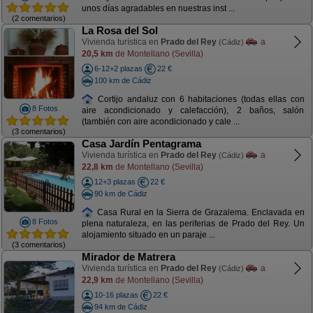
unos días agradables en nuestras inst ...
(2 comentarios)
La Rosa del Sol
Vivienda turística en
Prado del Rey
a
(Cádiz)
20,5 km
de Montellano (Sevilla)
6-12+2 plazas
22 €
100 km de Cádiz
Cortijo andaluz con 6 habitaciones (todas ellas con
8 Fotos
aire acondicionado y calefacción), 2 baños, salón
(también con aire acondicionado y cale ...
(3 comentarios)
Casa Jardín Pentagrama
Vivienda turística en
Prado del Rey
a
(Cádiz)
22,8 km
de Montellano (Sevilla)
12+3 plazas
22 €
90 km de Cádiz
Casa Rural en la Sierra de Grazalema. Enclavada en
8 Fotos
plena naturaleza, en las periferias de Prado del Rey. Un
alojamiento situado en un paraje ...
(3 comentarios)
Mirador de Matrera
Vivienda turística en
Prado del Rey
a
(Cádiz)
22,9 km
de Montellano (Sevilla)
10-16 plazas
22 €
94 km de Cádiz