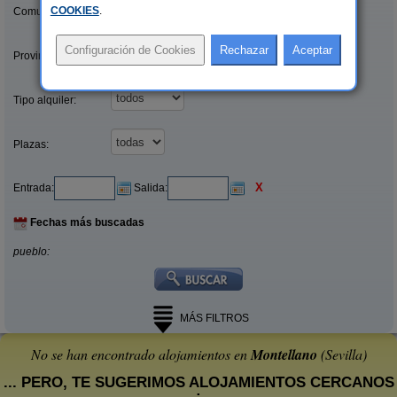
COOKIES
.
Comunidades:
Provincias/Islas:
Tipo alquiler:
Plazas:
X
Entrada:
Salida:
Fechas más buscadas
pueblo:
MÁS FILTROS
No se han encontrado alojamientos en
Montellano
(Sevilla)
... PERO, TE SUGERIMOS ALOJAMIENTOS CERCANOS
: