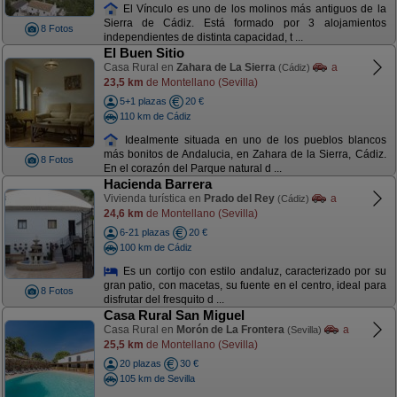
El Vínculo es uno de los molinos más antiguos de la
Sierra de Cádiz. Está formado por 3 alojamientos
8 Fotos
independientes de distinta capacidad, t ...
El Buen Sitio
Casa Rural en
Zahara de La Sierra
a
(Cádiz)
23,5 km
de Montellano (Sevilla)
5+1 plazas
20 €
110 km de Cádiz
Idealmente situada en uno de los pueblos blancos
más bonitos de Andalucia, en Zahara de la Sierra, Cádiz.
8 Fotos
En el corazón del Parque natural d ...
Hacienda Barrera
Vivienda turística en
Prado del Rey
a
(Cádiz)
24,6 km
de Montellano (Sevilla)
6-21 plazas
20 €
100 km de Cádiz
Es un cortijo con estilo andaluz, caracterizado por su
gran patio, con macetas, su fuente en el centro, ideal para
8 Fotos
disfrutar del fresquito d ...
Casa Rural San Miguel
Casa Rural en
Morón de La Frontera
a
(Sevilla)
25,5 km
de Montellano (Sevilla)
20 plazas
30 €
105 km de Sevilla