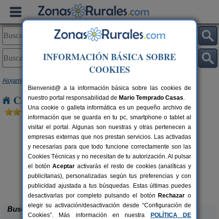
INFORMACIÓN BÁSICA SOBRE
COOKIES
Alojamientos
>
Andalucía
>
Sevilla
> Montellano
Bienvenid@ a la información básica sobre las cookies de
Casas Rurales cerca de Montellano
nuestro portal responsabilidad de
Mario Temprado Casas
.
Una cookie o galleta informática es un pequeño archivo de
información que se guarda en tu pc, smartphone o tablet al
visitar el portal. Algunas son nuestras y otras pertenecen a
empresas externas que nos prestan servicios. Las activadas
y necesarias para que todo funcione correctamente son las
Cookies Técnicas y no necesitan de tu autorización. Al pulsar
el botón
Aceptar
activarás el resto de cookies (analíticas y
publicitarias), personalizadas según tus preferencias y con
Hacienda San José
rs.
2-22+3 pers.
 €
15 €
publicidad ajustada a tus búsquedas. Estas últimas puedes
Carmona (Sevilla)
L
desde
desactivarlas por completo pulsando el botón
Rechazar
o
elegir su activación/desactivación desde “Configuración de
Buscar
Cookies”. Más información en nuestra
POLÍTICA DE