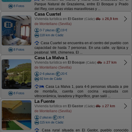
Parque Natural de Grazalema, entre El Bosque y Prado
8 Fotos
del Rey, con unas vistas maravillosas y ...
Casa Cuartel
Vivienda turística en
El Gastor
a
26,9 km
(Cádiz)
de Montellano (Sevilla)
3-7 plazas
19 €
118 km de Cádiz
Casa Cuartel se encuentra en el centro del pueblo con
capacidad de hasta 7 personas. En una calle. uy típica y
8 Fotos
peatonal. Wifi, chimenea. El ...
Casa La Malva 1
Vivienda turística en
El Bosque
a
27 km
(Cádiz)
de Montellano (Sevilla)
2-6 plazas
20 €
92 km de Cádiz
Casa La Malva 1, para 4-6 personas situada a pie
de montaña, cuenta con cocina equipada con
8 Fotos
vitrocerámica, lavadora y frigorífico, gran saló ...
La Fuente
Vivienda turística en
El Gastor
a
27 km
(Cádiz)
de Montellano (Sevilla)
2 plazas
30 €
115 km de Cádiz
Casa rural situada en El Gastor, pueblo conocido