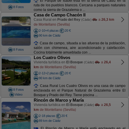
El Parque de Isabel esta en la sierra de Cádiz en la
ruta de los pueblos blancos. Cercana a parques naturales
8 Fotos
como la sierra de Grazalema o ...
Casa de Campo Chacón II
Casa Rural en
Prado del Rey
a
26,3 km
(Cádiz)
de Montellano (Sevilla)
2-10+4 plazas
20 €
90 km de Cádiz
Casa de campo, situada a las afueras de la población,
salón con chimenea, aire acondicionado y calefacción.
8 Fotos
Cocina totalmente amueblada con ...
Los Cuatro Olivos
Vivienda turística en
El Bosque
a
26,4
(Cádiz)
km
de Montellano (Sevilla)
2-12+2 plazas
20 €
90 km de Cádiz
Casa Rural Los Cuatro Olivos es una casa de campo
8 Fotos
enclavada en el Parque Natural de Grazalema entre El
Video
Bosque y Prado del Rey. Tiene piscina ...
Rincón de Marco y María
Vivienda turística en
El Bosque
a
26,5
(Cádiz)
km
de Montellano (Sevilla)
2-18 plazas
20 €
89 km de Cádiz
El Rincón de Marco y María está enclavado en el