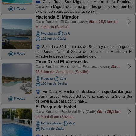
Casa Rural San Miguel, en Morón de la Frontera.
Casa San Miguel ideal para grandes grupos. Gran porche
8 Fotos
exterior con barbacoa y barra, con vi ...
Hacienda El Mirador
Casa Rural en
El Gastor
a
25,5 km
de
(Cádiz)
Montellano (Sevilla)
6+5 plazas
35 €
120 km de Cádiz
Situada a 30 kilómetros de Ronda y en los márgenes
del Parque Natural Sierra de Grazalema, Hacienda El
8 Fotos
Mirador te ofrece la oportunidad de d ...
Casa Rural El Ventorrillo
Casa Rural en
Morón de La Frontera
a
(Sevilla)
25,6 km
de Montellano (Sevilla)
8 plazas
20 €
105 km de Sevilla
En Casa El Ventorrillo destaca su espectacular gran
piscina rústica rodeada del bello paisaje de la Sierra Sur
8 Fotos
de Sevilla. La casa con 3 hab ...
El Parque de Isabel
Casa Rural en
Prado del Rey
a
26,1 km
(Cádiz)
de Montellano (Sevilla)
6-10+2 plazas
25 €
92 km de Cádiz