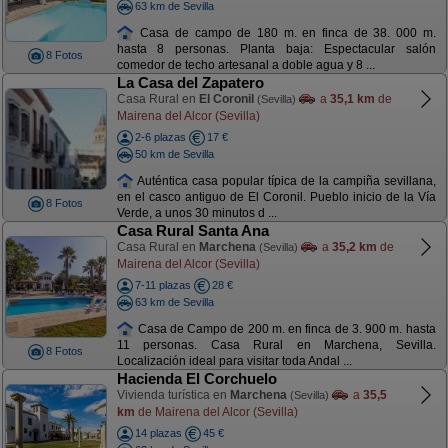
63 km de Sevilla
Casa de campo de 180 m. en finca de 38. 000 m.
hasta 8 personas. Planta baja: Espectacular salón
8 Fotos
comedor de techo artesanal a doble agua y 8 ...
La Casa del Zapatero
Casa Rural en
El Coronil
a
35,1 km
de
(Sevilla)
Mairena del Alcor (Sevilla)
2-6 plazas
17 €
50 km de Sevilla
Auténtica casa popular típica de la campiña sevillana,
en el casco antiguo de El Coronil. Pueblo inicio de la Vía
8 Fotos
Verde, a unos 30 minutos d ...
Casa Rural Santa Ana
Casa Rural en
Marchena
a
35,2 km
de
(Sevilla)
Mairena del Alcor (Sevilla)
7-11 plazas
28 €
63 km de Sevilla
Casa de Campo de 200 m. en finca de 3. 900 m. hasta
11 personas. Casa Rural en Marchena, Sevilla.
8 Fotos
Localización ideal para visitar toda Andal ...
Hacienda El Corchuelo
Vivienda turística en
Marchena
a
35,5
(Sevilla)
km
de Mairena del Alcor (Sevilla)
14 plazas
45 €