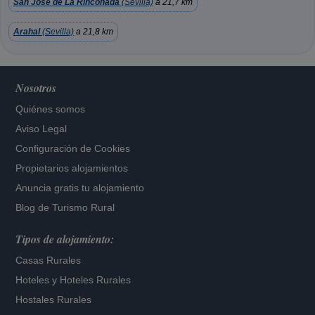
San Jose de La Rinconada
(Sevilla)
a 21,7 km
Arahal
(Sevilla)
a 21,8 km
Nosotros
Quiénes somos
Aviso Legal
Configuración de Cookies
Propietarios alojamientos
Anuncia gratis tu alojamiento
Blog de Turismo Rural
Tipos de alojamiento:
Casas Rurales
Hoteles
y
Hoteles Rurales
Hostales Rurales