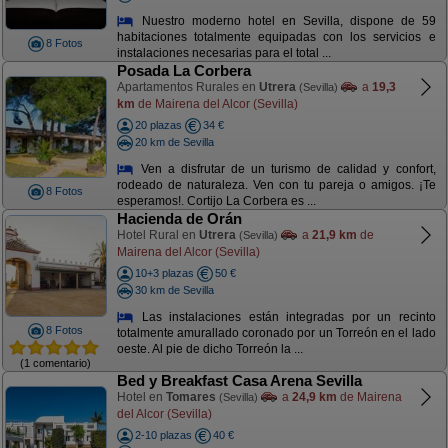
Nuestro moderno hotel en Sevilla, dispone de 59
habitaciones totalmente equipadas con los servicios e
8 Fotos
instalaciones necesarias para el total ...
Posada La Corbera
Apartamentos Rurales en
Utrera
a
19,3
(Sevilla)
km
de Mairena del Alcor (Sevilla)
20 plazas
34 €
20 km de Sevilla
Ven a disfrutar de un turismo de calidad y confort,
rodeado de naturaleza. Ven con tu pareja o amigos. ¡Te
8 Fotos
esperamos!. Cortijo La Corbera es ...
Hacienda de Orán
Hotel Rural en
Utrera
a
21,9 km
de
(Sevilla)
Mairena del Alcor (Sevilla)
10+3 plazas
50 €
30 km de Sevilla
Las instalaciones están integradas por un recinto
8 Fotos
totalmente amurallado coronado por un Torreón en el lado
oeste. Al pie de dicho Torreón la ...
(1 comentario)
Bed y Breakfast Casa Arena Sevilla
Hotel en
Tomares
a
24,9 km
de Mairena
(Sevilla)
del Alcor (Sevilla)
2-10 plazas
40 €