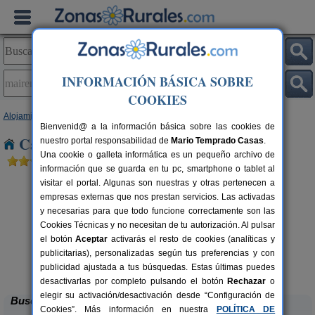
INFORMACIÓN BÁSICA SOBRE
COOKIES
Alojamientos
>
Andalucía
>
Sevilla
> Mairena del Alcor
Bienvenid@ a la información básica sobre las cookies de
Casas Rurales en Mairena del Alcor
nuestro portal responsabilidad de
Mario Temprado Casas
.
Una cookie o galleta informática es un pequeño archivo de
información que se guarda en tu pc, smartphone o tablet al
visitar el portal. Algunas son nuestras y otras pertenecen a
empresas externas que nos prestan servicios. Las activadas
y necesarias para que todo funcione correctamente son las
Cookies Técnicas y no necesitan de tu autorización. Al pulsar
el botón
Aceptar
activarás el resto de cookies (analíticas y
publicitarias), personalizadas según tus preferencias y con
Casas Rurales La Colina
rs.
36+6 pers.
 €
16 €
publicidad ajustada a tus búsquedas. Estas últimas puedes
Las Navas de La Concepción (Sevilla)
desde
desactivarlas por completo pulsando el botón
Rechazar
o
elegir su activación/desactivación desde “Configuración de
Buscar
Cookies”. Más información en nuestra
POLÍTICA DE