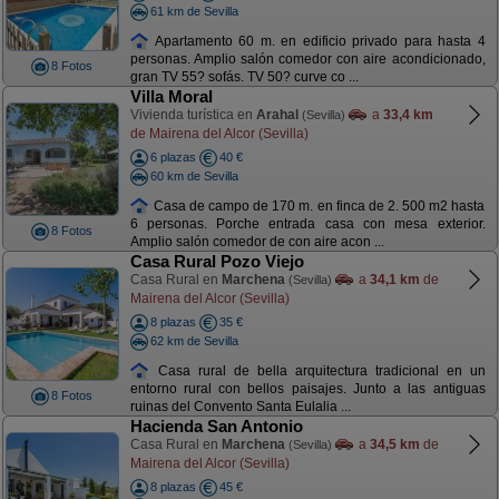
61 km de Sevilla
Apartamento 60 m. en edificio privado para hasta 4
personas. Amplio salón comedor con aire acondicionado,
8 Fotos
gran TV 55? sofás. TV 50? curve co ...
Villa Moral
Vivienda turística en
Arahal
a
33,4 km
(Sevilla)
de Mairena del Alcor (Sevilla)
6 plazas
40 €
60 km de Sevilla
Casa de campo de 170 m. en finca de 2. 500 m2 hasta
6 personas. Porche entrada casa con mesa exterior.
8 Fotos
Amplio salón comedor de con aire acon ...
Casa Rural Pozo Viejo
Casa Rural en
Marchena
a
34,1 km
de
(Sevilla)
Mairena del Alcor (Sevilla)
8 plazas
35 €
62 km de Sevilla
Casa rural de bella arquitectura tradicional en un
entorno rural con bellos paisajes. Junto a las antiguas
8 Fotos
ruinas del Convento Santa Eulalia ...
Hacienda San Antonio
Casa Rural en
Marchena
a
34,5 km
de
(Sevilla)
Mairena del Alcor (Sevilla)
8 plazas
45 €