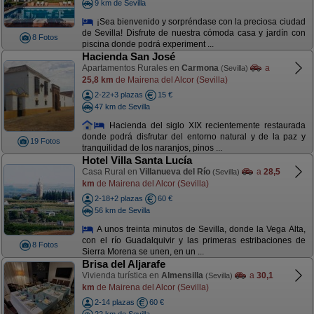
9 km de Sevilla
¡Sea bienvenido y sorpréndase con la preciosa ciudad
de Sevilla! Disfrute de nuestra cómoda casa y jardín con
8 Fotos
piscina donde podrá experiment ...
Hacienda San José
Apartamentos Rurales en
Carmona
a
(Sevilla)
25,8 km
de Mairena del Alcor (Sevilla)
2-22+3 plazas
15 €
47 km de Sevilla
Hacienda del siglo XIX recientemente restaurada
donde podrá disfrutar del entorno natural y de la paz y
19 Fotos
tranquilidad de los naranjos, pinos ...
Hotel Villa Santa Lucía
Casa Rural en
Villanueva del Río
a
28,5
(Sevilla)
km
de Mairena del Alcor (Sevilla)
2-18+2 plazas
60 €
56 km de Sevilla
A unos treinta minutos de Sevilla, donde la Vega Alta,
con el río Guadalquivir y las primeras estribaciones de
8 Fotos
Sierra Morena se unen, en un ...
Brisa del Aljarafe
Vivienda turística en
Almensilla
a
30,1
(Sevilla)
km
de Mairena del Alcor (Sevilla)
2-14 plazas
60 €
22 km de Sevilla