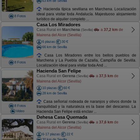
63 km de Sevilla
Hacienda típica sevillana en Marchena. Localización
ideal para visitar toda Andalucía. Majestuoso alojamiento
8 Fotos
turístico de alquiler completo ...
Casa Los Miradores
Casa Rural en
Marchena
a
37,2 km
de
(Sevilla)
Mairena del Alcor (Sevilla)
6 plazas
30 €
66 km de Sevilla
Casa Los Miradores entre los bellos pueblos de
Marchena y La Puebla de Cazalla, Campiña de Sevilla.
8 Fotos
Localización ideal para visitar toda And ...
Hacienda San Felipe
Casa Rural en
Gerena
a
37,5 km
de
(Sevilla)
Mairena del Alcor (Sevilla)
10 plazas
60 €
28 km de Sevilla
Casa señorial rodeada de naranjos y olivos donde la
8 Fotos
tranquilidad y la naturaleza es la base del descanso. La
Video
Hacienda San Felipe está enclav ...
Dehesa Casa Quemada
Casa Rural en
Gerena
a
37,6 km
de
(Sevilla)
Mairena del Alcor (Sevilla)
6-17 plazas
22 €
30 km de Sevilla