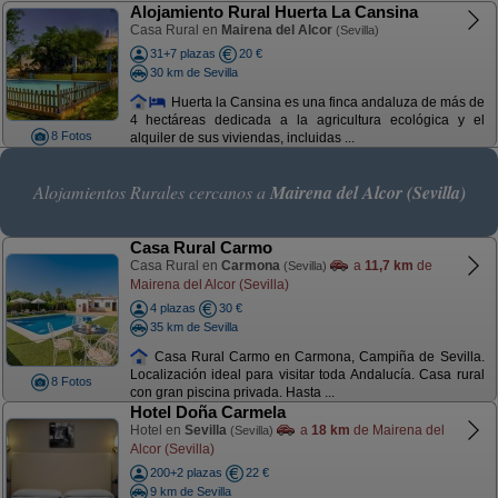
Alojamiento Rural Huerta La Cansina
Casa Rural en
Mairena del Alcor
(Sevilla)
31+7 plazas
20 €
30 km de Sevilla
Huerta la Cansina es una finca andaluza de más de
4 hectáreas dedicada a la agricultura ecológica y el
8 Fotos
alquiler de sus viviendas, incluidas ...
Alojamientos Rurales cercanos a
Mairena del Alcor (Sevilla)
Casa Rural Carmo
Casa Rural en
Carmona
a
11,7 km
de
(Sevilla)
Mairena del Alcor (Sevilla)
4 plazas
30 €
35 km de Sevilla
Casa Rural Carmo en Carmona, Campiña de Sevilla.
Localización ideal para visitar toda Andalucía. Casa rural
8 Fotos
con gran piscina privada. Hasta ...
Hotel Doña Carmela
Hotel en
Sevilla
a
18 km
de Mairena del
(Sevilla)
Alcor (Sevilla)
200+2 plazas
22 €
9 km de Sevilla