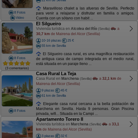
Maravilloso chalet a las afueras de Sevilla. Perfecto
8 Fotos
para venir a relajarse y disfrutar en familia o amigos.
Video
Cuenta con un sótano con habit ...
El Silgueiro
Vivienda turística en
Alcolea del Río
a
(Sevilla)
30,7 km
de Mairena del Alcor (Sevilla)
10-16 plazas
25 €
55 km de Sevilla
El Silgueiro casa rural, es una magnífica restauración
8 Fotos
de antigua casa de campo integrada en el medio rural,
está situada en un paraje lleno ...
(3 comentarios)
Casa Rural La Teja
Casa Rural en
Marchena
a
32,1 km
de
(Sevilla)
Mairena del Alcor (Sevilla)
9 plazas
45 €
61 km de Sevilla
Elegante casa rural cercana a la bella población de
Marchena en Sevilla. Hasta 9 personas. Gran Piscina
8 Fotos
privada, wifi... Situada en la Campi ...
Apartamento Torero II
Vivienda turística en
Marchena
a
33,1
(Sevilla)
km
de Mairena del Alcor (Sevilla)
3 plazas
32 €