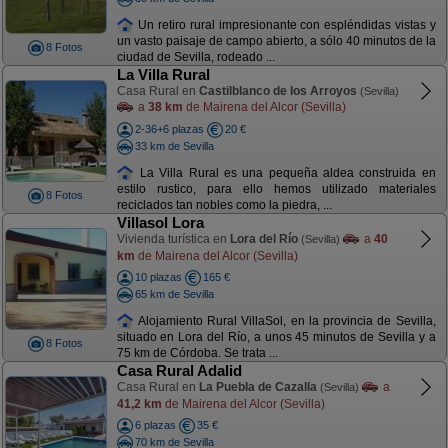
Un retiro rural impresionante con espléndidas vistas y
un vasto paisaje de campo abierto, a sólo 40 minutos de la
8 Fotos
ciudad de Sevilla, rodeado ...
La Villa Rural
Casa Rural en
Castilblanco de los Arroyos
(Sevilla)
a
38 km
de Mairena del Alcor (Sevilla)
2-36+6 plazas
20 €
33 km de Sevilla
La Villa Rural es una pequeña aldea construida en
estilo rustico, para ello hemos utilizado materiales
8 Fotos
reciclados tan nobles como la piedra, ...
Villasol Lora
Vivienda turística en
Lora del Río
a
40
(Sevilla)
km
de Mairena del Alcor (Sevilla)
10 plazas
165 €
65 km de Sevilla
Alojamiento Rural VillaSol, en la provincia de Sevilla,
situado en Lora del Río, a unos 45 minutos de Sevilla y a
8 Fotos
75 km de Córdoba. Se trata ...
Casa Rural Adalid
Casa Rural en
La Puebla de Cazalla
a
(Sevilla)
41,2 km
de Mairena del Alcor (Sevilla)
6 plazas
35 €
70 km de Sevilla