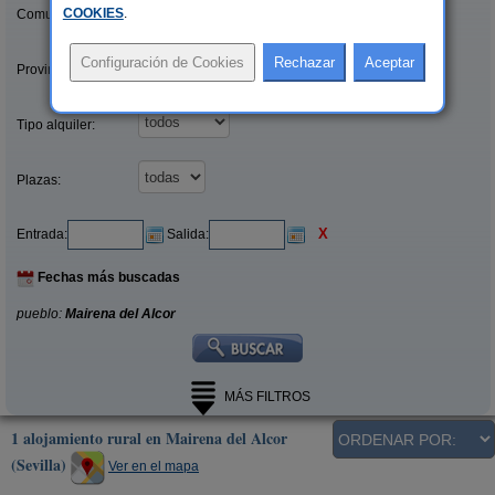
COOKIES
.
Comunidades:
Provincias/Islas:
Tipo alquiler:
Plazas:
X
Entrada:
Salida:
Fechas más buscadas
pueblo:
Mairena del Alcor
MÁS FILTROS
1 alojamiento rural en Mairena del Alcor
(Sevilla)
Ver en el mapa