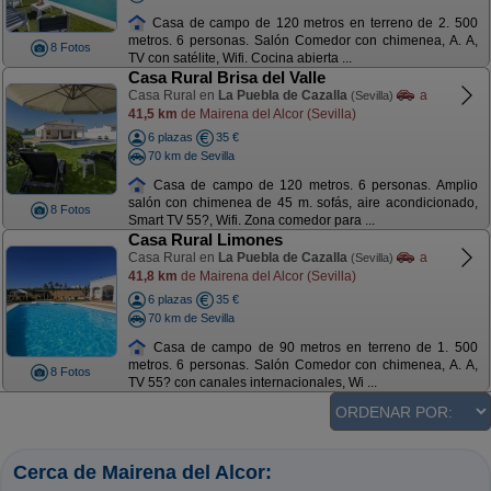
Casa de campo de 120 metros en terreno de 2. 500
metros. 6 personas. Salón Comedor con chimenea, A. A,
8 Fotos
TV con satélite, Wifi. Cocina abierta ...
Casa Rural Brisa del Valle
Casa Rural en
La Puebla de Cazalla
a
(Sevilla)
41,5 km
de Mairena del Alcor (Sevilla)
6 plazas
35 €
70 km de Sevilla
Casa de campo de 120 metros. 6 personas. Amplio
salón con chimenea de 45 m. sofás, aire acondicionado,
8 Fotos
Smart TV 55?, Wifi. Zona comedor para ...
Casa Rural Limones
Casa Rural en
La Puebla de Cazalla
a
(Sevilla)
41,8 km
de Mairena del Alcor (Sevilla)
6 plazas
35 €
70 km de Sevilla
Casa de campo de 90 metros en terreno de 1. 500
metros. 6 personas. Salón Comedor con chimenea, A. A,
8 Fotos
TV 55? con canales internacionales, Wi ...
Cerca de Mairena del Alcor: