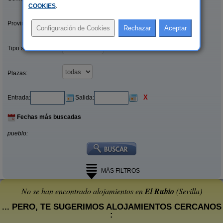
COOKIES
.
Provincias/Islas:
Tipo alquiler:
Plazas:
X
Entrada:
Salida:
Fechas más buscadas
pueblo:
MÁS FILTROS
No se han encontrado alojamientos en
El Rubio
(Sevilla)
... PERO, TE SUGERIMOS ALOJAMIENTOS CERCANOS
: