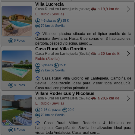
Villa Lucrecia
Casa Rural en
Lantejuela
a
19,9 km
de
(Sevilla)
El Rubio (Sevilla)
4-6 plazas
35 €
79 km de Sevilla
Villa con piscina situada en el típico pueblo de la
Campiña Sevillana. Hasta 6 personas en 3 habitaciones,
8 Fotos
pérgola, césped y piscina, juego ...
Casa Rural Villa Gordito
Casa Rural en
Lantejuela
a
20 km
de El
(Sevilla)
Rubio (Sevilla)
6 plazas
35 €
79 km de Sevilla
Casa Rural Villa Gordito en Lantejuela, Campiña de
Sevilla. Localización ideal para visitar toda Andalucía.
8 Fotos
Casa rural con piscina privada d ...
Villam Rodericus y Nicolaus
Casa Rural en
Lantejuela
a
20,6 km
de
(Sevilla)
El Rubio (Sevilla)
2-16+1 plazas
20 €
79 km de Sevilla
Casa Rural Villam Rodericus & Nicolaus en
Lantejuela, Campiña de Sevilla Localización ideal para
8 Fotos
visitar toda Andalucía. Casa rural con ...