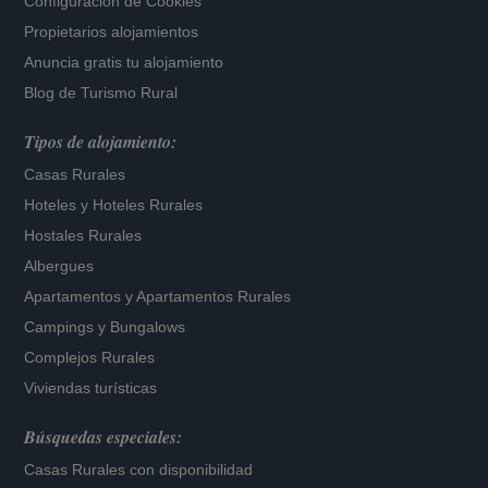
Configuración de Cookies
Propietarios alojamientos
Anuncia gratis tu alojamiento
Blog de Turismo Rural
Tipos de alojamiento:
Casas Rurales
Hoteles
y
Hoteles Rurales
Hostales Rurales
Albergues
Apartamentos
y
Apartamentos Rurales
Campings y Bungalows
Complejos Rurales
Viviendas turísticas
Búsquedas especiales:
Casas Rurales con disponibilidad