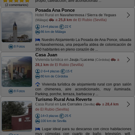
propio, calefacción, aire acondicionad ...
(2 comentarios)
Posada Ana Ponce
Hotel Rural en
Navahermosa / Sierra de Yeguas
a
25,8 km
de El Rubio (Sevilla)
(Málaga)
14+4 plazas
22 €
86 km de Málaga
Nuestro Alojamiento La Posada de Ana Ponce, situada
en Navahermosa, una pequeña aldea de colonicación de
8 Fotos
350 habitantes en pleno corazón de ...
Casa Juan
Vivienda turística en
Jauja / Lucena
a
(Córdoba)
28,1 km
de El Rubio (Sevilla)
2-6+4 plazas
15 €
80 km de Córdoba
Vivienda turística de alojamiento rural con gran salón
con chimenea, aire acondicionado, muy iluminada.
8 Fotos
Parking, porche, terraza, barbacoa y ...
Turismo Rural Ana Reverte
Casa Rural en
Los Corrales
a
28,4 km
(Sevilla)
de El Rubio (Sevilla)
14+3 plazas
25 €
100 km de Sevilla
Lugar ideal para su descanso con cinco habitaciones
muy cómodas con cuarto de baño, televisión, wifi,