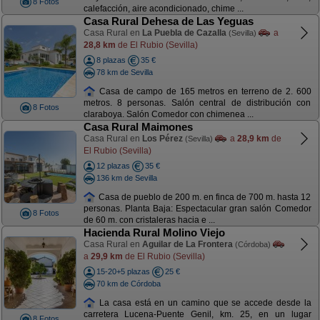
8 Fotos
calefacción, aire acondicionado, chime ...
Casa Rural Dehesa de Las Yeguas
Casa Rural en
La Puebla de Cazalla
a
(Sevilla)
28,8 km
de El Rubio (Sevilla)
8 plazas
35 €
78 km de Sevilla
Casa de campo de 165 metros en terreno de 2. 600
metros. 8 personas. Salón central de distribución con
8 Fotos
claraboya. Salón Comedor con chimenea ...
Casa Rural Maimones
Casa Rural en
Los Pérez
a
28,9 km
de
(Sevilla)
El Rubio (Sevilla)
12 plazas
35 €
136 km de Sevilla
Casa de pueblo de 200 m. en finca de 700 m. hasta 12
personas. Planta Baja: Espectacular gran salón Comedor
8 Fotos
de 60 m. con cristaleras hacia e ...
Hacienda Rural Molino Viejo
Casa Rural en
Aguilar de La Frontera
(Córdoba)
a
29,9 km
de El Rubio (Sevilla)
15-20+5 plazas
25 €
70 km de Córdoba
La casa está en un camino que se accede desde la
carretera Lucena-Puente Genil, km. 25, en un lugar
8 Fotos