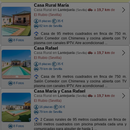
Casa Rural María
Casa Rural en
Lantejuela
a
19,7 km
de
(Sevilla)
El Rubio (Sevilla)
8 plazas
35 €
82 km de Sevilla
Casa de 95 metros cuadrados en finca de 750 m.
Salón Comedor con Chimenea y cocina abierta con TV
8 Fotos
plasma con canales IPTV. Aire acondicionad ...
Casa Rafael
Casa Rural en
Lantejuela
a
19,7 km
de
(Sevilla)
El Rubio (Sevilla)
8 plazas
35 €
79 km de Sevilla
Casa de 95 metros cuadrados en finca de 750 m.
Salón Comedor con Chimenea y cocina abierta con TV
8 Fotos
plasma con canales IPTV. Aire acondicionad ...
Casa María y Casa Rafael
Casa Rural en
Lantejuela
a
19,7 km
de
(Sevilla)
El Rubio (Sevilla)
16 plazas
30 €
79 km de Sevilla
2 Casas rurales de 95 metros cuadrados en finca de
1500 metros cuadrados con piscina privada cada una y
8 Fotos
comunicadas para alquiler de hasta 1 ...