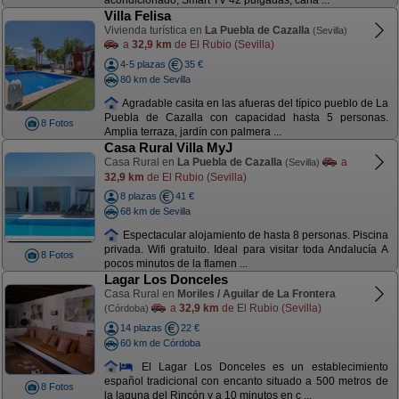
acondicionado, Smart TV 42 pulgadas, cana ...
Villa Felisa
Vivienda turística en
La Puebla de Cazalla
(Sevilla)
a
32,9 km
de El Rubio (Sevilla)
4-5 plazas
35 €
80 km de Sevilla
Agradable casita en las afueras del típico pueblo de La
Puebla de Cazalla con capacidad hasta 5 personas.
8 Fotos
Amplia terraza, jardín con palmera ...
Casa Rural Villa MyJ
Casa Rural en
La Puebla de Cazalla
a
(Sevilla)
32,9 km
de El Rubio (Sevilla)
8 plazas
41 €
68 km de Sevilla
Espectacular alojamiento de hasta 8 personas. Piscina
privada. Wifi gratuito. Ideal para visitar toda Andalucía A
8 Fotos
pocos minutos de la flamen ...
Lagar Los Donceles
Casa Rural en
Moriles / Aguilar de La Frontera
a
32,9 km
de El Rubio (Sevilla)
(Córdoba)
14 plazas
22 €
60 km de Córdoba
El Lagar Los Donceles es un establecimiento
español tradicional con encanto situado a 500 metros de
8 Fotos
la laguna del Rincón y a 10 minutos en c ...