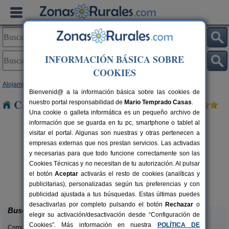
INFORMACIÓN BÁSICA SOBRE
COOKIES
Alojamientos
>
Andalucía
>
Sevilla
> El Rubio
Bienvenid@ a la información básica sobre las cookies de
Casas Rurales cerca de El Rubio
nuestro portal responsabilidad de
Mario Temprado Casas
.
Una cookie o galleta informática es un pequeño archivo de
información que se guarda en tu pc, smartphone o tablet al
visitar el portal. Algunas son nuestras y otras pertenecen a
empresas externas que nos prestan servicios. Las activadas
y necesarias para que todo funcione correctamente son las
Cookies Técnicas y no necesitan de tu autorización. Al pulsar
el botón
Aceptar
activarás el resto de cookies (analíticas y
Casas Rurales La Colina
rs.
36+6 pers.
publicitarias), personalizadas según tus preferencias y con
 €
16 €
Las Navas de La Concepción (Sevilla)
desde
publicidad ajustada a tus búsquedas. Estas últimas puedes
desactivarlas por completo pulsando el botón
Rechazar
o
Buscar
elegir su activación/desactivación desde “Configuración de
Cookies”. Más información en nuestra
POLÍTICA DE
Comunidades: