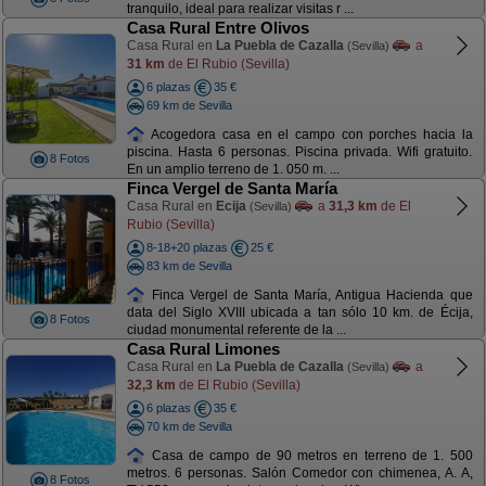
tranquilo, ideal para realizar visitas r ...
Casa Rural Entre Olivos
Casa Rural en
La Puebla de Cazalla
a
(Sevilla)
31 km
de El Rubio (Sevilla)
6 plazas
35 €
69 km de Sevilla
Acogedora casa en el campo con porches hacia la
piscina. Hasta 6 personas. Piscina privada. Wifi gratuito.
8 Fotos
En un amplio terreno de 1. 050 m. ...
Finca Vergel de Santa María
Casa Rural en
Ecija
a
31,3 km
de El
(Sevilla)
Rubio (Sevilla)
8-18+20 plazas
25 €
83 km de Sevilla
Finca Vergel de Santa María, Antigua Hacienda que
data del Siglo XVIII ubicada a tan sólo 10 km. de Écija,
8 Fotos
ciudad monumental referente de la ...
Casa Rural Limones
Casa Rural en
La Puebla de Cazalla
a
(Sevilla)
32,3 km
de El Rubio (Sevilla)
6 plazas
35 €
70 km de Sevilla
Casa de campo de 90 metros en terreno de 1. 500
metros. 6 personas. Salón Comedor con chimenea, A. A,
8 Fotos