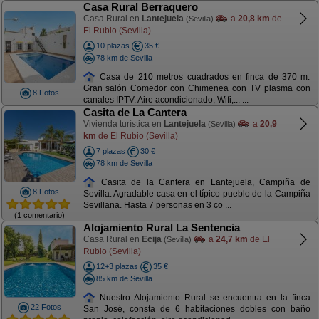
Casa Rural Berraquero
Casa Rural en
Lantejuela
a
20,8 km
de
(Sevilla)
El Rubio (Sevilla)
10 plazas
35 €
78 km de Sevilla
Casa de 210 metros cuadrados en finca de 370 m.
Gran salón Comedor con Chimenea con TV plasma con
8 Fotos
canales IPTV. Aire acondicionado, Wifi,... ...
Casita de La Cantera
Vivienda turística en
Lantejuela
a
20,9
(Sevilla)
km
de El Rubio (Sevilla)
7 plazas
30 €
78 km de Sevilla
Casita de la Cantera en Lantejuela, Campiña de
8 Fotos
Sevilla. Agradable casa en el típico pueblo de la Campiña
Sevillana. Hasta 7 personas en 3 co ...
(1 comentario)
Alojamiento Rural La Sentencia
Casa Rural en
Ecija
a
24,7 km
de El
(Sevilla)
Rubio (Sevilla)
12+3 plazas
35 €
85 km de Sevilla
Nuestro Alojamiento Rural se encuentra en la finca
22 Fotos
San José, consta de 6 habitaciones dobles con baño