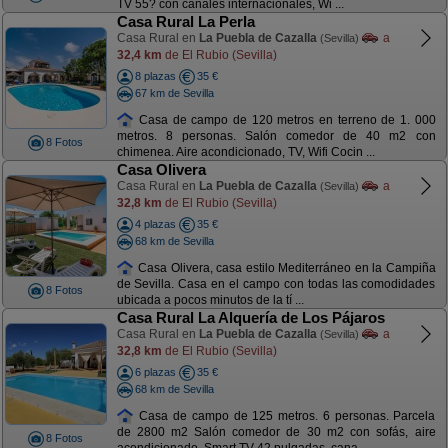
TV 55? con canales internacionales, Wi ...
Casa Rural La Perla
Casa Rural en
La Puebla de Cazalla
a
(Sevilla)
32,4 km
de El Rubio (Sevilla)
8 plazas
35 €
67 km de Sevilla
Casa de campo de 120 metros en terreno de 1. 000
metros. 8 personas. Salón comedor de 40 m2 con
8 Fotos
chimenea. Aire acondicionado, TV, Wifi Cocin ...
Casa Olivera
Casa Rural en
La Puebla de Cazalla
a
(Sevilla)
32,8 km
de El Rubio (Sevilla)
4 plazas
35 €
68 km de Sevilla
Casa Olivera, casa estilo Mediterráneo en la Campiña
de Sevilla. Casa en el campo con todas las comodidades
8 Fotos
ubicada a pocos minutos de la tí ...
Casa Rural La Alquería de Los Pájaros
Casa Rural en
La Puebla de Cazalla
a
(Sevilla)
32,8 km
de El Rubio (Sevilla)
6 plazas
35 €
68 km de Sevilla
Casa de campo de 125 metros. 6 personas. Parcela
de 2800 m2 Salón comedor de 30 m2 con sofás, aire
8 Fotos