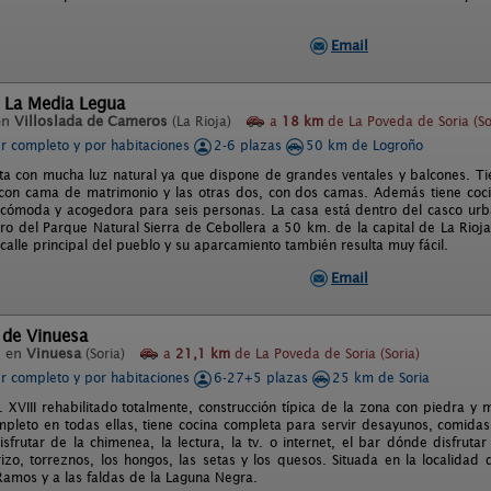
Email
 La Media Legua
en
Villoslada de Cameros
(La Rioja)
a
18 km
de La Poveda de Soria (So
er completo y por habitaciones
2-6 plazas
50 km de Logroño
ta con mucha luz natural ya que dispone de grandes ventales y balcones. Tie
 con cama de matrimonio y las otras dos, con dos camas. Además tiene coc
cómoda y acogedora para seis personas. La casa está dentro del casco urb
ro del Parque Natural Sierra de Cebollera a 50 km. de la capital de La Rioja.
 calle principal del pueblo y su aparcamiento también resulta muy fácil.
Email
 de Vinuesa
l en
Vinuesa
(Soria)
a
21,1 km
de La Poveda de Soria (Soria)
er completo y por habitaciones
6-27+5 plazas
25 km de Soria
 s. XVIII rehabilitado totalmente, construcción típica de la zona con piedra 
pleto en todas ellas, tiene cocina completa para servir desayunos, comida
isfrutar de la chimenea, la lectura, la tv. o internet, el bar dónde disfruta
izo, torreznos, los hongos, las setas y los quesos. Situada en la localida
Ramos y a las faldas de la Laguna Negra.