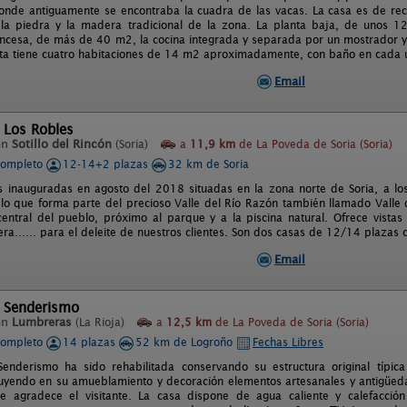
donde antiguamente se encontraba la cuadra de las vacas. La casa es de reci
la piedra y la madera tradicional de la zona. La planta baja, de unos 
ncesa, de más de 40 m2, la cocina integrada y separada por un mostrador y
ta tiene cuatro habitaciones de 14 m2 aproximadamente, con baño en cada u
Email
 Los Robles
en
Sotillo del Rincón
(Soria)
a
11,9 km
de La Poveda de Soria (Soria)
completo
12-14+2 plazas
32 km de Soria
s inauguradas en agosto del 2018 situadas en la zona norte de Soria, a los 
lo que forma parte del precioso Valle del Río Razón también llamado Valle de
central del pueblo, próximo al parque y a la piscina natural. Ofrece vistas
lera…… para el deleite de nuestros clientes. Son dos casas de 12/14 plazas c
Email
l Senderismo
en
Lumbreras
(La Rioja)
a
12,5 km
de La Poveda de Soria (Soria)
completo
14 plazas
52 km de Logroño
Fechas Libres
Senderismo ha sido rehabilitada conservando su estructura original tí
uyendo en su amueblamiento y decoración elementos artesanales y antigüed
 agradece el visitante. La casa dispone de agua caliente y calefacción ce