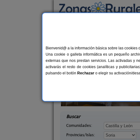
Busca por alojamiento
Alojamientos
>
Castilla y León
>
Soria
> La Po
Casas Rurales cerca 
Bienvenid@ a la información básica sobre las cookies 
Una cookie o galleta informática es un pequeño archiv
externas que nos prestan servicios. Las activadas y n
activarás el resto de cookies (analíticas y publicita
pulsando el botón
Rechazar
o elegir su activación/de
 Mirlo
Casa Rural Julito
14 pers.
8-1
35 €
Soria)
Garray (Soria)
desde
desd
Buscar
Comunidades:
Provincias/Islas: