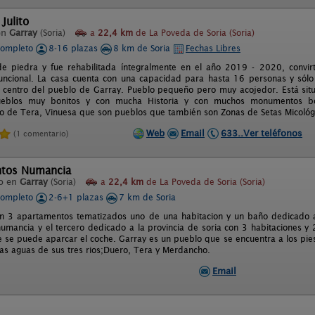
Julito
en
Garray
(Soria)
a
22,4 km
de La Poveda de Soria (Soria)
completo
8-16 plazas
8 km de Soria
Fechas Libres
e piedra y fue rehabilitada íntegralmente en el año 2019 - 2020, convir
ncional. La casa cuenta con una capacidad para hasta 16 personas y sólo s
l centro del pueblo de Garray. Pueblo pequeño pero muy acojedor. Está situ
eblos muy bonitos y con mucha Historia y con muchos monumentos bo
o de Tera, Vinuesa que son pueblos que también son Zonas de Setas Micológic
Web
Email
633..Ver teléfonos
(1 comentario)
tos Numancia
o en
Garray
(Soria)
a
22,4 km
de La Poveda de Soria (Soria)
completo
2-6+1 plazas
7 km de Soria
n 3 apartamentos tematizados uno de una habitacion y un baño dedicado a
umancia y el tercero dedicado a la provincia de soria con 3 habitaciones y 
se puede aparcar el coche. Garray es un pueblo que se encuentra a los pie
as aguas de sus tres rios;Duero, Tera y Merdancho.
Email