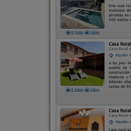
Esta casa ru
municipio de
absoluta en 
500 metros c
8 Fotos
Video
Casa Rural
Casa Rural 
Alquiler 
A los pies d
pueblo de T
construcción
moderno y f
Además disp
camas de 90)
8 Fotos
Video
Casa Rural
Casa Rural 
Alquiler 
Casa rural i