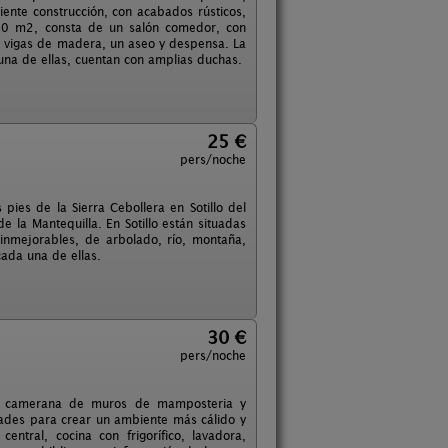
ente construcción, con acabados rústicos,
120 m2, consta de un salón comedor, con
 vigas de madera, un aseo y despensa. La
na de ellas, cuentan con amplias duchas.
25 €
pers/noche
pies de la Sierra Cebollera en Sotillo del
 la Mantequilla. En Sotillo están situadas
 inmejorables, de arbolado, río, montaña,
ada una de ellas.
30 €
pers/noche
pica camerana de muros de mamposteria y
ades para crear un ambiente más cálido y
ntral, cocina con frigorífico, lavadora,