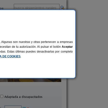
ios
-
al. Algunas son nuestras y otras pertenecen a empresas
cesitan de tu autorización. Al pulsar el botón
Aceptar
uedas. Estas últimas puedes desactivarlas por completo
CA DE COOKIES
.
sa Rural Fuente del Pino
Casa Rural Bayub
6+1 pers.
12 €
 Leonardo de Yague (Soria)
Bayubas de Abajo (So
desde
Adaptada a discapacitados