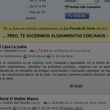
de 31 a 40
Entrada:
-
Sal
de 41 a 50
Fechas más buscadas
más de 50
pueblo:
No se han encontrado alojamientos en
La Poveda de Soria
(Soria)
... PERO, TE SUGERIMOS ALOJAMIENTOS CERCANOS :
l Casa La Juana
 en
Almarza
(Soria)
a
7,9 km
de La Poveda de Soria (Soria)
por habitaciones
24+6 plazas
22 km de Soria
a se encuentra en un entorno rural, tranquilo y agradable. En el rincón d
tir experiencias, planificar las próximas jornadas, relajarse con un aper
artiendo de un inmueble de antigua construcción y buscando conseguir un lu
s de construcción típicos de la zona. En nuestro comedor podrán disfrutar d
e la zona.
Email
 Rural El Molino Blanco
en
Sotillo del Rincón
(Soria)
a
10,9 km
de La Poveda de Soria (Soria)
completo
10 plazas
31 km de Soria
Fechas Libres