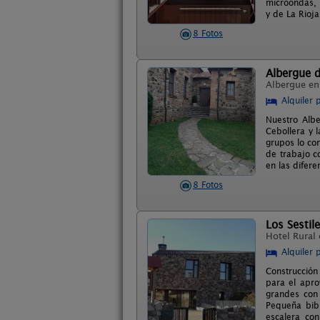
microondas, 
y de La Rioja
8 Fotos
Albergue 
Albergue e
Alquiler 
Nuestro Albe
Cebollera y 
grupos lo co
de trabajo c
en las difer
8 Fotos
Los Sestil
Hotel Rural
Alquiler 
Construcción
para el apro
grandes con 
Pequeña bibl
escalera con