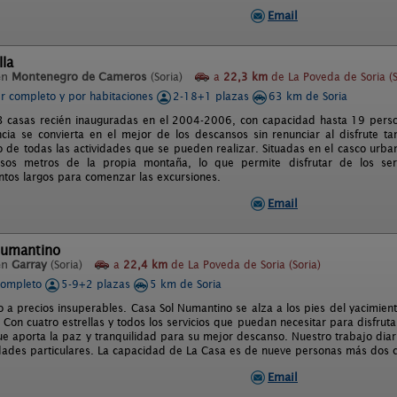
Email
lla
en
Montenegro de Cameros
(Soria)
a
22,3 km
de La Poveda de Soria (S
er completo y por habitaciones
2-18+1 plazas
63 km de Soria
 casas recién inauguradas en el 2004-2006, con capacidad hasta 19 person
cia se convierta en el mejor de los descansos sin renunciar al disfrute t
 de todas las actividades que se pueden realizar. Situadas en el casco ur
sos metros de la propia montaña, lo que permite disfrutar de los serv
tos largos para comenzar las excursiones.
Email
Numantino
en
Garray
(Soria)
a
22,4 km
de La Poveda de Soria (Soria)
completo
5-9+2 plazas
5 km de Soria
jo a precios insuperables. Casa Sol Numantino se alza a los pies del yacimie
. Con cuatro estrellas y todos los servicios que puedan necesitar para disfru
ue aporta la paz y tranquilidad para su mejor descanso. Nuestro trabajo dia
dades particulares. La capacidad de La Casa es de nueve personas más dos cu
Email