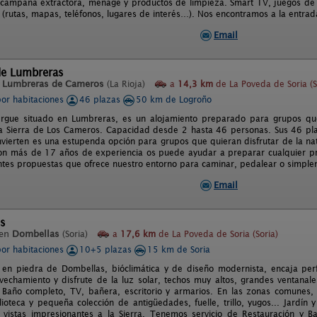
campana extractora, menage y productos de limpieza. Smart TV, juegos de m
 (rutas, mapas, teléfonos, lugares de interés…). Nos encontramos a la entrad
Email
de Lumbreras
n
Lumbreras de Cameros
(La Rioja)
a
14,3 km
de La Poveda de Soria (S
por habitaciones
46 plazas
50 km de Logroño
rgue situado en Lumbreras, es un alojamiento preparado para grupos que 
la Sierra de Los Cameros. Capacidad desde 2 hasta 46 personas. Sus 46 pla
nvierten es una estupenda opción para grupos que quieran disfrutar de la na
on más de 17 años de experiencia os puede ayudar a preparar cualquier p
entes propuestas que ofrece nuestro entorno para caminar, pedalear o simplem
Email
es
 en
Dombellas
(Soria)
a
17,6 km
de La Poveda de Soria (Soria)
por habitaciones
10+5 plazas
15 km de Soria
 en piedra de Dombellas, bióclimática y de diseño modernista, encaja per
vechamiento y disfrute de la luz solar, techos muy altos, grandes ventanal
Baño completo, TV, bañera, escritorio y armarios. En las zonas comunes,
ioteca y pequeña colección de antigüedades, fuelle, trillo, yugos... Jardín
 vistas impresionantes a la Sierra. Tenemos servicio de Restauración y Ba