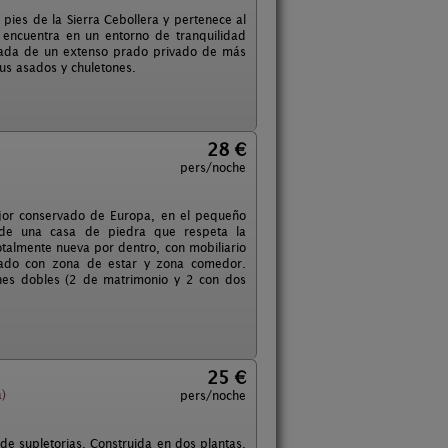
pies de la Sierra Cebollera y pertenece al
e encuentra en un entorno de tranquilidad
deada de un extenso prado privado de más
us asados y chuletones.
28 €
pers/noche
jor conservado de Europa, en el pequeño
a de una casa de piedra que respeta la
otalmente nueva por dentro, con mobiliario
ipado con zona de estar y zona comedor.
nes dobles (2 de matrimonio y 2 con dos
25 €
a)
pers/noche
e supletorias. Construida en dos plantas,