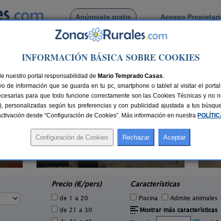
Anúnciate gratis
Acceso Propietar
Busca por pueblo
INFORMACIÓN BÁSICA SOBRE COOKIES
veda de Soria
de La Poveda de Soria
de nuestro portal responsabilidad de
Mario Temprado Casas
.
o de información que se guarda en tu pc, smartphone o tablet al visitar el port
ecesarias para que todo funcione correctamente son las Cookies Técnicas y no ne
rias), personalizadas según tus preferencias y con publicidad ajustada a tus búsq
sactivación desde “Configuración de Cookies”. Más información en nuestra
POLÍTI
La Galiana Loft Nature
Ca
6 pers.
2+1 pers.
25 €
75 €
Casarejos (Soria)
San
e
desde
Precio (€/pers)
Características
de 1 a 20
Piscina
Admite animales
de 21 a 30
Mostrar más características