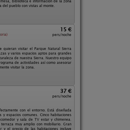
esa, biblioteca e información de la zona
a del pueblo con vistas al monte.
15 €
oria)
pers/noche
quieran visitar el Parque Natural Sierra
zas y varios espacios aptos para grandes
turaleza de nuestra Sierra. Nuestro equipo
rograma de actividades así como asesorar
ente visitar la zona.
37 €
pers/noche
fectamente con el entorno. Está diseñada
es y espacios comunes. Cinco habitaciones
 comedor y sala de TV estar y chimenea.
 y terraza muy amplio con mobiliario. Gran
r y el precio de las habitaciones incluye