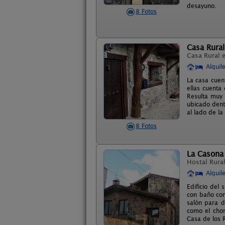
desayuno.
8 Fotos
Casa Rural
Casa Rural 
Alquil
La casa cuen
ellas cuenta
Resulta muy 
ubicado dent
al lado de la
8 Fotos
La Casona
Hostal Rura
Alquil
Edificio del
con baño com
salón para d
como el chor
Casa de los 