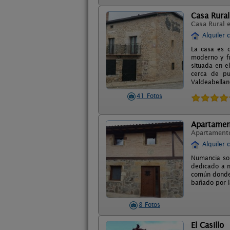
Casa Rural 
Casa Rural 
Alquiler 
La casa es d
moderno y fu
situada en e
cerca de pu
Valdeabellan
41 Fotos
Apartamen
Apartament
Alquiler 
Numancia so
dedicado a n
común donde 
bañado por l
8 Fotos
El Casillo