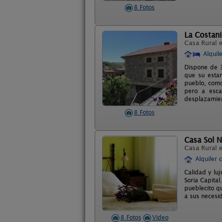
8 Fotos
La Costani
Casa Rural 
Alquil
Dispone de 3
que su estan
pueblo, como
pero a esca
desplazamien
8 Fotos
Casa Sol 
Casa Rural 
Alquiler 
Calidad y lu
Soria Capital
pueblecito q
a sus necesi
8 Fotos
Video