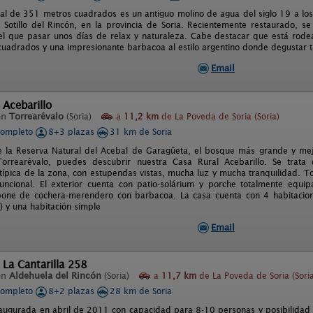
ral de 351 metros cuadrados es un antiguo molino de agua del siglo 19 a los 
 Sotillo del Rincón, en la provincia de Soria. Recientemente restaurado, s
el que pasar unos días de relax y naturaleza. Cabe destacar que está ro
uadrados y una impresionante barbacoa al estilo argentino donde degustar t
Email
 Acebarillo
en
Torrearévalo
(Soria)
a
11,2 km
de La Poveda de Soria (Soria)
completo
8+3 plazas
31 km de Soria
e la Reserva Natural del Acebal de Garagüeta, el bosque más grande y me
orrearévalo, puedes descubrir nuestra Casa Rural Acebarillo. Se trat
 típica de la zona, con estupendas vistas, mucha luz y mucha tranquilidad. T
uncional. El exterior cuenta con patio-solárium y porche totalmente equ
one de cochera-merendero con barbacoa. La casa cuenta con 4 habitacio
 y una habitación simple
Email
 La Cantarilla 258
en
Aldehuela del Rincón
(Soria)
a
11,7 km
de La Poveda de Soria (Sori
completo
8+2 plazas
28 km de Soria
naugurada en abril de 2011 con capacidad para 8-10 personas y posibilidad d