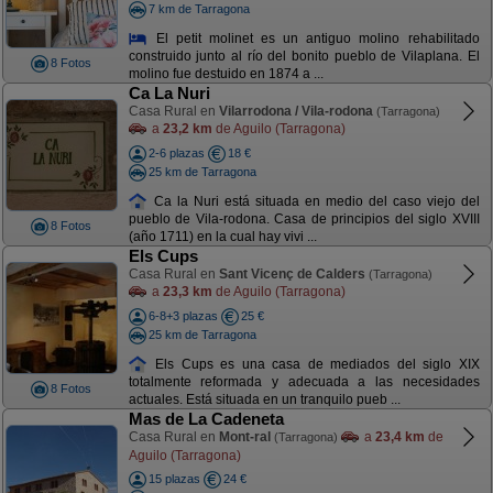
7 km de Tarragona
El petit molinet es un antiguo molino rehabilitado
construido junto al río del bonito pueblo de Vilaplana. El
8 Fotos
molino fue destuido en 1874 a ...
Ca La Nuri
Casa Rural en
Vilarrodona / Vila-rodona
(Tarragona)
a
23,2 km
de Aguilo (Tarragona)
2-6 plazas
18 €
25 km de Tarragona
Ca la Nuri está situada en medio del caso viejo del
pueblo de Vila-rodona. Casa de principios del siglo XVIII
8 Fotos
(año 1711) en la cual hay vivi ...
Els Cups
Casa Rural en
Sant Vicenç de Calders
(Tarragona)
a
23,3 km
de Aguilo (Tarragona)
6-8+3 plazas
25 €
25 km de Tarragona
Els Cups es una casa de mediados del siglo XIX
totalmente reformada y adecuada a las necesidades
8 Fotos
actuales. Está situada en un tranquilo pueb ...
Mas de La Cadeneta
Casa Rural en
Mont-ral
a
23,4 km
de
(Tarragona)
Aguilo (Tarragona)
15 plazas
24 €