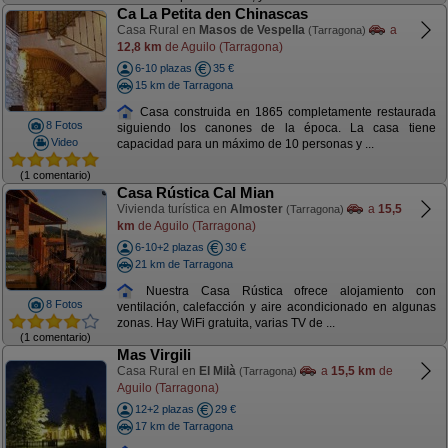
Ca La Petita den Chinascas
Casa Rural en
Masos de Vespella
a
(Tarragona)
12,8 km
de Aguilo (Tarragona)
6-10 plazas
35 €
15 km de Tarragona
Casa construida en 1865 completamente restaurada
8 Fotos
siguiendo los canones de la época. La casa tiene
Video
capacidad para un máximo de 10 personas y ...
(1 comentario)
Casa Rústica Cal Mian
Vivienda turística en
Almoster
a
15,5
(Tarragona)
km
de Aguilo (Tarragona)
6-10+2 plazas
30 €
21 km de Tarragona
Nuestra Casa Rústica ofrece alojamiento con
8 Fotos
ventilación, calefacción y aire acondicionado en algunas
zonas. Hay WiFi gratuita, varias TV de ...
(1 comentario)
Mas Virgili
Casa Rural en
El Milà
a
15,5 km
de
(Tarragona)
Aguilo (Tarragona)
12+2 plazas
29 €
17 km de Tarragona