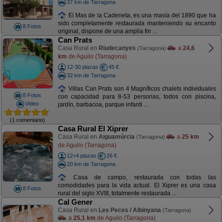
37 km de Tarragona
El Mas de la Cadeneta, es una masía del 1890 que ha
sido completamente restaurada manteniendo su encanto
8 Fotos
original, dispone de una amplia fin ...
Can Prats
Casa Rural en
Riudecanyes
a
24,6
(Tarragona)
km
de Aguilo (Tarragona)
12-30 plazas
45 €
32 km de Tarragona
Villas Can Prats son 4 Magníficos chalets individuales
8 Fotos
con capacidad para 8-53 personas, todos con piscina,
Video
jardín, barbacoa, parque infanti ...
(1 comentario)
Casa Rural El Xiprer
Casa Rural en
Aiguamúrcia
a
25 km
(Tarragona)
de Aguilo (Tarragona)
12+4 plazas
26 €
20 km de Tarragona
Casa de campo, restaurada con todas las
comodidades para la vida actual. El Xiprer es una casa
8 Fotos
rural del siglo XVIII, totalmente restaurada ...
Cal Gener
Casa Rural en
Les Peces / Albinyana
(Tarragona)
a
25,1 km
de Aguilo (Tarragona)