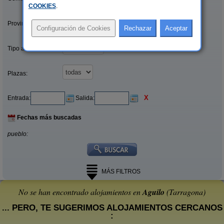
COOKIES
.
Provincias/Islas:
Tipo alquiler:
Plazas:
X
Entrada:
Salida:
Fechas más buscadas
pueblo:
MÁS FILTROS
No se han encontrado alojamientos en
Aguilo
(Tarragona)
... PERO, TE SUGERIMOS ALOJAMIENTOS CERCANOS
: