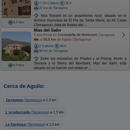
2-15+1 plazas
35 €
37 km de Tarragona
Mas Rossell es un alojamiento rural, situado en el
término municipal de El Pla de Santa María, en Alt Camp
8 Fotos
(Tarragona), data de finales del ...
Mas del Salin
Casa Rural en
Cornudella de Montsant
(Tarragona)
a
30,5 km
de Aguilo (Tarragona)
2-9 plazas
40 €
30 km de Tarragona
Entre las montañas de Prades y el Priorat, frente a
Siurana y la Sierra del Montsant, Mas del Salín, está
8 Fotos
situado en un balcón con vistas pr ...
Cerca de Aguilo:
Tarragona
(Tarragona)
a 1,5 km
L´arrabassada
(Tarragona)
a 1,5 km
La Savinosa
(Tarragona)
a 1,5 km