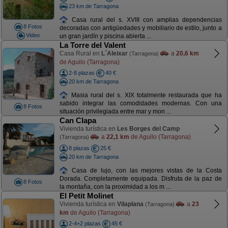
23 km de Tarragona
Casa rural del s. XVIII con amplias dependencias
8 Fotos
decoradas con antigüedades y mobiliario de estilo, junto a
Video
un gran jardín y piscina abierta ...
La Torre del Valent
Casa Rural en
L´Aleixar
a
20,6 km
(Tarragona)
de Aguilo (Tarragona)
2-8 plazas
40 €
20 km de Tarragona
Masia rural del s. XIX totalmente restaurada que ha
sabido integrar las comodidades modernas. Con una
8 Fotos
situación privilegiada entre mar y mon ...
Can Clapa
Vivienda turística en
Les Borges del Camp
a
22,1 km
de Aguilo (Tarragona)
(Tarragona)
8 plazas
25 €
20 km de Tarragona
Casa de lujo, con las mejores vistas de la Costa
Dorada. Completamente equipada. Disfruta de la paz de
8 Fotos
la montaña, con la proximidad a los m ...
El Petit Molinet
Vivienda turística en
Vilaplana
a
23
(Tarragona)
km
de Aguilo (Tarragona)
2-4+2 plazas
45 €