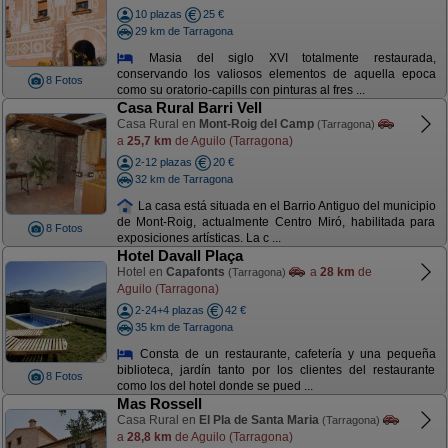
10 plazas
25 €
29 km de Tarragona
Masia del siglo XVI totalmente restaurada,
conservando los valiosos elementos de aquella epoca
8 Fotos
como su oratorio-capills con pinturas al fres ...
Casa Rural Barri Vell
Casa Rural en
Mont-Roig del Camp
(Tarragona)
a
25,7 km
de Aguilo (Tarragona)
2-12 plazas
20 €
32 km de Tarragona
La casa está situada en el Barrio Antiguo del municipio
de Mont-Roig, actualmente Centro Miró, habilitada para
8 Fotos
exposiciones artísticas. La c ...
Hotel Davall Plaça
Hotel en
Capafonts
a
28 km
de
(Tarragona)
Aguilo (Tarragona)
2-24+4 plazas
42 €
35 km de Tarragona
Consta de un restaurante, cafetería y una pequeña
biblioteca, jardín tanto por los clientes del restaurante
8 Fotos
como los del hotel donde se pued ...
Mas Rossell
Casa Rural en
El Pla de Santa Maria
(Tarragona)
a
28,8 km
de Aguilo (Tarragona)