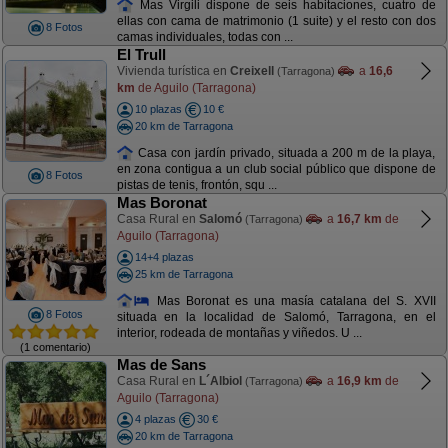
Mas Virgili dispone de seis habitaciones, cuatro de
ellas con cama de matrimonio (1 suite) y el resto con dos
8 Fotos
camas individuales, todas con ...
El Trull
Vivienda turística en
Creixell
a
16,6
(Tarragona)
km
de Aguilo (Tarragona)
10 plazas
10 €
20 km de Tarragona
Casa con jardín privado, situada a 200 m de la playa,
en zona contigua a un club social público que dispone de
8 Fotos
pistas de tenis, frontón, squ ...
Mas Boronat
Casa Rural en
Salomó
a
16,7 km
de
(Tarragona)
Aguilo (Tarragona)
14+4 plazas
25 km de Tarragona
Mas Boronat es una masía catalana del S. XVII
8 Fotos
situada en la localidad de Salomó, Tarragona, en el
interior, rodeada de montañas y viñedos. U ...
(1 comentario)
Mas de Sans
Casa Rural en
L´Albiol
a
16,9 km
de
(Tarragona)
Aguilo (Tarragona)
4 plazas
30 €
20 km de Tarragona