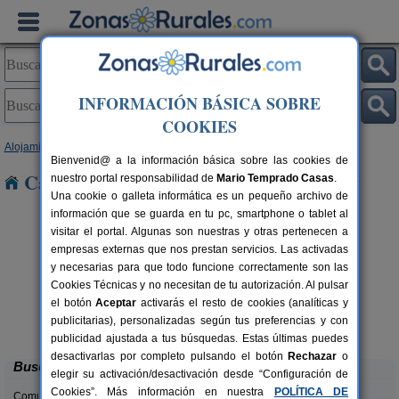
INFORMACIÓN BÁSICA SOBRE
COOKIES
Alojamientos
>
Cataluña
>
Tarragona
> Aguilo
Bienvenid@ a la información básica sobre las cookies de
Casas Rurales cerca de Aguilo
nuestro portal responsabilidad de
Mario Temprado Casas
.
Una cookie o galleta informática es un pequeño archivo de
información que se guarda en tu pc, smartphone o tablet al
visitar el portal. Algunas son nuestras y otras pertenecen a
empresas externas que nos prestan servicios. Las activadas
y necesarias para que todo funcione correctamente son las
Cookies Técnicas y no necesitan de tu autorización. Al pulsar
el botón
Aceptar
activarás el resto de cookies (analíticas y
Lo Trabucador Alojamiento Rural
rs.
2-20 pers.
publicitarias), personalizadas según tus preferencias y con
 €
25 €
Poble Nou del Delta (Tarragona)
desde
publicidad ajustada a tus búsquedas. Estas últimas puedes
desactivarlas por completo pulsando el botón
Rechazar
o
Buscar
elegir su activación/desactivación desde “Configuración de
Cookies”. Más información en nuestra
POLÍTICA DE
Comunidades: