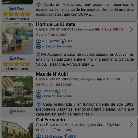
Casita de Masoveros, muy acogedor, romántico, te
8 Fotos
despiertas con el canto de los pájaros. Dentro de una finca
ecológica registrada con CCPAE, ...
(3 comentarios)
Hort de La Cinteta
Casa Rural en
Alcover
a
18,2 km
de
(Tarragona)
Aguilo (Tarragona)
10+1 plazas
20 €
20 km de Tarragona
Acogedora casa de pueblo, situada en Alcover, en
8 Fotos
una privilegiada zona entre el mar y la montaña. Cerca de
Salou, Tarragona, Port Aventura, ...
(1 comentario)
Mas de N´Aubi
Casa Rural en
Riudoms
a
19,6 km
(Tarragona)
de Aguilo (Tarragona)
9 plazas
30 €
21 km de Tarragona
Casa restaurada y en funcionamiento de sde 1991.
Dispone de 3 plantas, siendo la última diafana. Junto a la
8 Fotos
casa hay un salón de reuniones p ...
Cal Fernando
Casa Rural en
L´Aleixar
a
20,4 km
(Tarragona)
de Aguilo (Tarragona)
6-12+2 plazas
25 €