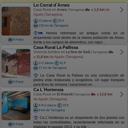
Lo Corral d´Arnes
Casa Rural en
Arnes
a
1,5 km
de
(Tarragona)
Aguilo (Tarragona)
10 plazas
25 €
130 km de Tarragona
Hemos reformado un antiguo corral en un
alojamiento rural dentro de la misma población de Arnes,
8 Fotos
frente a los campos de almendros, con capci ...
Casa Rural La Pallissa
Vivienda turística en
La Nou de Gaià
(Tarragona)
a
11,8 km
de Aguilo (Tarragona)
2+2 plazas
42 €
17 km de Tarragona
La Casa Rural la Palissa es una construcción de
piedra vista restaurada y acogedora. Un lugar tranquilo
8 Fotos
para fines de semana / vacaciones en ...
Ca L´Hortensia
Casa Rural en
El Rourell
a
12,6 km
(Tarragona)
de Aguilo (Tarragona)
4-8+2 plazas
18 €
9 km de Tarragona
Ca L´Hortènsia es un alojamiento de dos plantas con
todas las comodidades, recientemente reformada en su
8 Fotos
totalidad el pasado 2013, y su inte ...