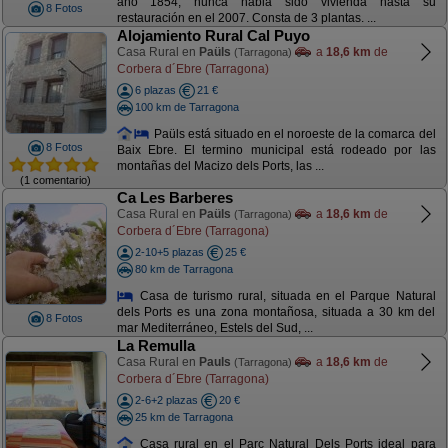
año 1854, nunca habia sido vivienda hasta su
8 Fotos
restauración en el 2007. Consta de 3 plantas. ...
Alojamiento Rural Cal Puyo
Casa Rural en
Paüls
a
18,6 km
de
(Tarragona)
Corbera d´Ebre (Tarragona)
6 plazas
21 €
100 km de Tarragona
Paüls está situado en el noroeste de la comarca del
8 Fotos
Baix Ebre. El termino municipal está rodeado por las
montañas del Macizo dels Ports, las ...
(1 comentario)
Ca Les Barberes
Casa Rural en
Paüls
a
18,6 km
de
(Tarragona)
Corbera d´Ebre (Tarragona)
2-10+5 plazas
25 €
80 km de Tarragona
Casa de turismo rural, situada en el Parque Natural
dels Ports es una zona montañosa, situada a 30 km del
8 Fotos
mar Mediterráneo, Estels del Sud, ...
La Remulla
Casa Rural en
Pauls
a
18,6 km
de
(Tarragona)
Corbera d´Ebre (Tarragona)
2-6+2 plazas
20 €
25 km de Tarragona
Casa rural en el Parc Natural Dels Ports ideal para