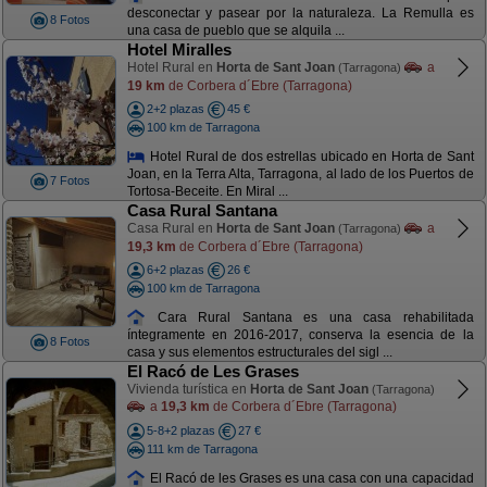
desconectar y pasear por la naturaleza. La Remulla es
8 Fotos
una casa de pueblo que se alquila ...
Hotel Miralles
Hotel Rural en
Horta de Sant Joan
a
(Tarragona)
19 km
de Corbera d´Ebre (Tarragona)
2+2 plazas
45 €
100 km de Tarragona
Hotel Rural de dos estrellas ubicado en Horta de Sant
Joan, en la Terra Alta, Tarragona, al lado de los Puertos de
7 Fotos
Tortosa-Beceite. En Miral ...
Casa Rural Santana
Casa Rural en
Horta de Sant Joan
a
(Tarragona)
19,3 km
de Corbera d´Ebre (Tarragona)
6+2 plazas
26 €
100 km de Tarragona
Cara Rural Santana es una casa rehabilitada
íntegramente en 2016-2017, conserva la esencia de la
8 Fotos
casa y sus elementos estructurales del sigl ...
El Racó de Les Grases
Vivienda turística en
Horta de Sant Joan
(Tarragona)
a
19,3 km
de Corbera d´Ebre (Tarragona)
5-8+2 plazas
27 €
111 km de Tarragona
El Racó de les Grases es una casa con una capacidad