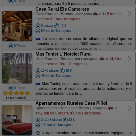
8 Fotos
montañas, para 2 y 5 personas, cocina- ...
Casa Rural Els Canterers
Casa Rural en
Miravet
a
11,5 km
de
(Tarragona)
Corbera d´Ebre (Tarragona)
8 plazas
40 €
50 km de Tarragona
La casa es una casa de alfareros original que se
remonta a principios de 1800 cuando los alfareros se
8 Fotos
trasladaron del centro del casco antig ...
Mas Taniet L´Hotelet Rural
Hotel Rural en
Benissanet
a
14,1 km
(Tarragona)
de Corbera d´Ebre (Tarragona)
16+8 plazas
38 €
45 km de Tarragona
Mas Taniet, es un exclusivo hotel rural y familiar, de 8
8 Fotos
habitaciones en el cual los aromas de la naturaleza y el
silencio se funden para br ...
(1 comentario)
Apartamentos Rurales Casa Piñol
Apartamentos Rurales en
Batea
a
(Tarragona)
14,1 km
de Corbera d´Ebre (Tarragona)
2-12+3 plazas
32 €
100 km de Tarragona
4 apartamentos rurales completamente equipados e