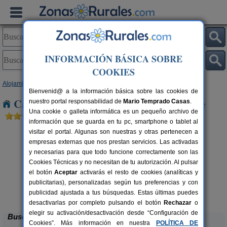
INFORMACIÓN BÁSICA SOBRE
COOKIES
Alojamientos
>
Cataluña
>
Tarragona
> Corbera d´Ebre
Bienvenid@ a la información básica sobre las cookies de
Casas Rurales cerca de Corbera d´Ebre
nuestro portal responsabilidad de
Mario Temprado Casas
.
Una cookie o galleta informática es un pequeño archivo de
información que se guarda en tu pc, smartphone o tablet al
visitar el portal. Algunas son nuestras y otras pertenecen a
empresas externas que nos prestan servicios. Las activadas
y necesarias para que todo funcione correctamente son las
Cookies Técnicas y no necesitan de tu autorización. Al pulsar
el botón
Aceptar
activarás el resto de cookies (analíticas y
publicitarias), personalizadas según tus preferencias y con
Ca Calbet
rs.
2-7+2 pers.
 €
69 €
publicidad ajustada a tus búsquedas. Estas últimas puedes
Margalef (Tarragona)
desde
desactivarlas por completo pulsando el botón
Rechazar
o
elegir su activación/desactivación desde “Configuración de
Buscar
Cookies”. Más información en nuestra
POLÍTICA DE