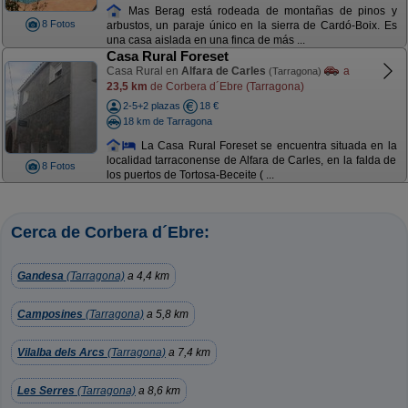
Mas Berag está rodeada de montañas de pinos y
8 Fotos
arbustos, un paraje único en la sierra de Cardó-Boix. Es
una casa aislada en una finca de más ...
Casa Rural Foreset
Casa Rural en
Alfara de Carles
a
(Tarragona)
23,5 km
de Corbera d´Ebre (Tarragona)
2-5+2 plazas
18 €
18 km de Tarragona
La Casa Rural Foreset se encuentra situada en la
localidad tarraconense de Alfara de Carles, en la falda de
8 Fotos
los puertos de Tortosa-Beceite ( ...
Cerca de Corbera d´Ebre:
Gandesa
(Tarragona)
a 4,4 km
Camposines
(Tarragona)
a 5,8 km
Vilalba dels Arcs
(Tarragona)
a 7,4 km
Les Serres
(Tarragona)
a 8,6 km