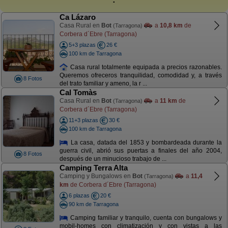
Ca Lázaro
Casa Rural en
Bot
a
10,8 km
de
(Tarragona)
Corbera d´Ebre (Tarragona)
5+3 plazas
26 €
100 km de Tarragona
Casa rural totalmente equipada a precios razonables.
Queremos ofreceros tranquilidad, comodidad y, a través
8 Fotos
del trato familiar y ameno, la r ...
Cal Tomàs
Casa Rural en
Bot
a
11 km
de
(Tarragona)
Corbera d´Ebre (Tarragona)
11+3 plazas
30 €
100 km de Tarragona
La casa, datada del 1853 y bombardeada durante la
guerra civil, abrió sus puertas a finales del año 2004,
8 Fotos
después de un minucioso trabajo de ...
Camping Terra Alta
Camping y Bungalows en
Bot
a
11,4
(Tarragona)
km
de Corbera d´Ebre (Tarragona)
6 plazas
20 €
90 km de Tarragona
Camping familiar y tranquilo, cuenta con bungalows y
mobil-homes con climatización y con vistas a las