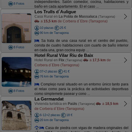
independientes. Salón comedor, cocina, habitaciones y
8 Fotos
baño en cada apartamento. El el caso ...
Los Trulls d´Auligue
Casa Rural en
La Pobla de Massaluca
(Tarragona)
a
15,5 km
de Corbera d´Ebre (Tarragona)
10 plazas
25 €
90 km de Tarragona
Sa trata de una casa rural en el centro del pueblo,
consta de cuatro habitaciones con cuarto de baño interior
8 Fotos
en cada una, gran cocina equip ...
Hotel Rural Vilar Riu de Baix
Hotel Rural en
Flix
a
17,5 km
de
(Tarragona)
Corbera d´Ebre (Tarragona)
37+2 plazas
41 €
76 km de Tarragona
Complejo rural situado en un entorno único tanto para
el relax como para la práctica de actividades deportivas
8 Fotos
como simplemete pasear y cono ...
La Germandat
Vivienda turística en
Paüls
a
18,5 km
(Tarragona)
de Corbera d´Ebre (Tarragona)
6-12+2 plazas
18 €
20 km de Tarragona
Casa de piedra con vigas de madera originales del