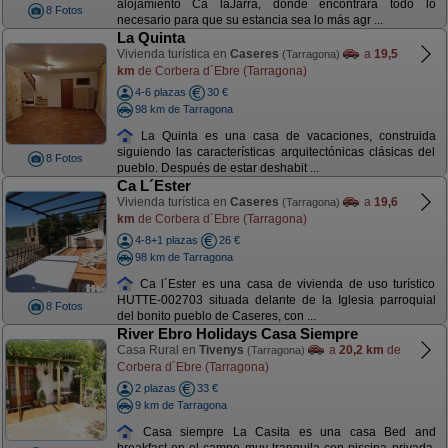
alojamiento Ca laJarra, donde encontrará todo lo
8 Fotos
necesario para que su estancia sea lo más agr ...
La Quinta
Vivienda turística en
Caseres
a
19,5
(Tarragona)
km
de Corbera d´Ebre (Tarragona)
4-6 plazas
30 €
98 km de Tarragona
La Quinta es una casa de vacaciones, construida
siguiendo las características arquitectónicas clásicas del
8 Fotos
pueblo. Después de estar deshabit ...
Ca L´Ester
Vivienda turística en
Caseres
a
19,6
(Tarragona)
km
de Corbera d´Ebre (Tarragona)
4-8+1 plazas
26 €
98 km de Tarragona
Ca l´Ester es una casa de vivienda de uso turístico
HUTTE-002703 situada delante de la Iglesia parroquial
8 Fotos
del bonito pueblo de Caseres, con ...
River Ebro Holidays Casa Siempre
Casa Rural en
Tivenys
a
20,2 km
de
(Tarragona)
Corbera d´Ebre (Tarragona)
2 plazas
33 €
9 km de Tarragona
Casa siempre La Casita es una casa Bed and