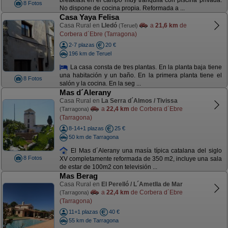
breakfast en el campo muy tranquila con piscina privada.
8 Fotos
No dispone de cocina propia. Reformada a ...
Casa Yaya Felisa
Casa Rural en
Lledó
a
21,6 km
de
(Teruel)
Corbera d´Ebre (Tarragona)
2-7 plazas
20 €
196 km de Teruel
La casa consta de tres plantas. En la planta baja tiene
una habitación y un baño. En la primera planta tiene el
8 Fotos
salón y la cocina. En la seg ...
Mas d´Alerany
Casa Rural en
La Serra d´Almos / Tivissa
a
22,4 km
de Corbera d´Ebre
(Tarragona)
(Tarragona)
8-14+1 plazas
25 €
50 km de Tarragona
El Mas d´Alerany una masía típica catalana del siglo
8 Fotos
XV completamente reformada de 350 m2, incluye una sala
de estar de 100m2 con televisión ...
Mas Berag
Casa Rural en
El Perelló / L´Ametlla de Mar
a
22,4 km
de Corbera d´Ebre
(Tarragona)
(Tarragona)
11+1 plazas
40 €
55 km de Tarragona