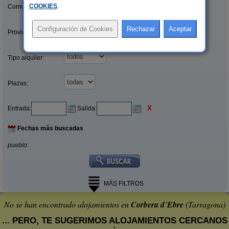
COOKIES
.
Comunidades:
Provincias/Islas:
Tipo alquiler:
Plazas:
X
Entrada:
Salida:
Fechas más buscadas
pueblo:
MÁS FILTROS
No se han encontrado alojamientos en
Corbera d´Ebre
(Tarragona)
... PERO, TE SUGERIMOS ALOJAMIENTOS CERCANOS
: