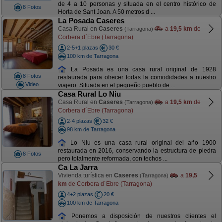
de 4 a 10 personas y situada en el centro histórico de
8 Fotos
Horta de Sant Joan. A 50 metros d ...
La Posada Caseres
Casa Rural en
Caseres
a
19,5 km
de
(Tarragona)
Corbera d´Ebre (Tarragona)
2-5+1 plazas
30 €
100 km de Tarragona
La Posada es una casa rural original de 1928
8 Fotos
restaurada para ofrecer todas la comodidades a nuestro
Video
viajero. Situada en el pequeño pueblo de ...
Casa Rural Lo Niu
Casa Rural en
Caseres
a
19,5 km
de
(Tarragona)
Corbera d´Ebre (Tarragona)
2-4 plazas
32 €
98 km de Tarragona
Lo Niu es una casa rural original del año 1900
restaurada en 2016, conservando la estructura de piedra
8 Fotos
pero totalmente reformada, con techos ...
Ca La Jarra
Vivienda turística en
Caseres
a
19,5
(Tarragona)
km
de Corbera d´Ebre (Tarragona)
4+2 plazas
20 €
100 km de Tarragona
Ponemos a disposición de nuestros clientes el