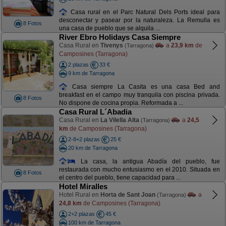
Casa rural en el Parc Natural Dels Ports ideal para
desconectar y pasear por la naturaleza. La Remulla es
8 Fotos
una casa de pueblo que se alquila ...
River Ebro Holidays Casa Siempre
Casa Rural en
Tivenys
a
23,9 km
de
(Tarragona)
Camposines (Tarragona)
2 plazas
33 €
9 km de Tarragona
Casa siempre La Casita es una casa Bed and
breakfast en el campo muy tranquila con piscina privada.
8 Fotos
No dispone de cocina propia. Reformada a ...
Casa Rural L´Abadia
Casa Rural en
La Vilella Alta
a
24,5
(Tarragona)
km
de Camposines (Tarragona)
2-8+2 plazas
25 €
20 km de Tarragona
La casa, la antigua Abadía del pueblo, fue
restaurada con mucho entusiasmo en el 2010. Situada en
8 Fotos
el centro del pueblo, tiene capacidad para ...
Hotel Miralles
Hotel Rural en
Horta de Sant Joan
a
(Tarragona)
24,8 km
de Camposines (Tarragona)
2+2 plazas
45 €
100 km de Tarragona