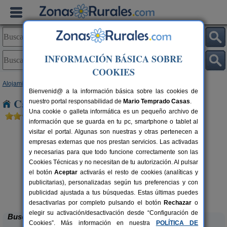
INFORMACIÓN BÁSICA SOBRE
COOKIES
Alojamientos
>
Cataluña
>
Tarragona
> Camposines
Bienvenid@ a la información básica sobre las cookies de
Casas Rurales cerca de Camposines
nuestro portal responsabilidad de
Mario Temprado Casas
.
Una cookie o galleta informática es un pequeño archivo de
información que se guarda en tu pc, smartphone o tablet al
visitar el portal. Algunas son nuestras y otras pertenecen a
empresas externas que nos prestan servicios. Las activadas
y necesarias para que todo funcione correctamente son las
Cookies Técnicas y no necesitan de tu autorización. Al pulsar
el botón
Aceptar
activarás el resto de cookies (analíticas y
publicitarias), personalizadas según tus preferencias y con
Ca Calbet
rs.
2-7+2 pers.
 €
69 €
publicidad ajustada a tus búsquedas. Estas últimas puedes
Margalef (Tarragona)
desde
desactivarlas por completo pulsando el botón
Rechazar
o
elegir su activación/desactivación desde “Configuración de
Buscar
Cookies”. Más información en nuestra
POLÍTICA DE