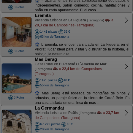
4 apartamentos rurales completamente equipados e
independientes. Salón comedor, cocina, habitaciones y
8 Fotos
baño en cada apartamento. El el caso ...
Eremita
Vivienda turística en
La Figuera
a
(Tarragona)
20,3 km
de Camposines (Tarragona)
14+1 plazas
32 €
63 km de Tarragona
L´Eremita, se encuentra situada en La Figuera, en el
Priorat, lugar ideal para visitar y disfrutar de la historia, el
8 Fotos
paisaje, la naturaleza ...
Mas Berag
Casa Rural en
El Perelló / L´Ametlla de Mar
a
22,4 km
de Camposines
(Tarragona)
(Tarragona)
11+1 plazas
40 €
55 km de Tarragona
Mas Berag está rodeada de montañas de pinos y
8 Fotos
arbustos, un paraje único en la sierra de Cardó-Boix. Es
una casa aislada en una finca de más ...
La Germandat
Vivienda turística en
Paüls
a
23,7 km
(Tarragona)
de Camposines (Tarragona)
6-12+2 plazas
18 €
20 km de Tarragona