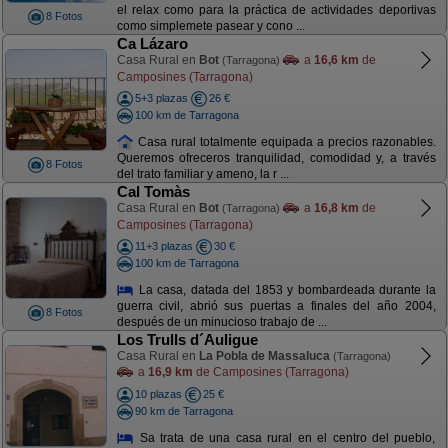
el relax como para la práctica de actividades deportivas
8 Fotos
como simplemete pasear y cono ...
Ca Lázaro
Casa Rural en
Bot
a
16,6 km
de
(Tarragona)
Camposines (Tarragona)
5+3 plazas
26 €
100 km de Tarragona
Casa rural totalmente equipada a precios razonables.
Queremos ofreceros tranquilidad, comodidad y, a través
8 Fotos
del trato familiar y ameno, la r ...
Cal Tomàs
Casa Rural en
Bot
a
16,8 km
de
(Tarragona)
Camposines (Tarragona)
11+3 plazas
30 €
100 km de Tarragona
La casa, datada del 1853 y bombardeada durante la
guerra civil, abrió sus puertas a finales del año 2004,
8 Fotos
después de un minucioso trabajo de ...
Los Trulls d´Auligue
Casa Rural en
La Pobla de Massaluca
(Tarragona)
a
16,9 km
de Camposines (Tarragona)
10 plazas
25 €
90 km de Tarragona
Sa trata de una casa rural en el centro del pueblo,