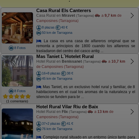
Casa Rural Els Canterers
Casa Rural en
Miravet
a
9,7 km
de
(Tarragona)
Camposines (Tarragona)
8 plazas
40 €
50 km de Tarragona
La casa es una casa de alfareros original que se
remonta a principios de 1800 cuando los alfareros se
8 Fotos
trasladaron del centro del casco antig ...
Mas Taniet L´Hotelet Rural
Hotel Rural en
Benissanet
a
10,7 km
(Tarragona)
de Camposines (Tarragona)
16+8 plazas
38 €
45 km de Tarragona
Mas Taniet, es un exclusivo hotel rural y familiar, de 8
8 Fotos
habitaciones en el cual los aromas de la naturaleza y el
silencio se funden para br ...
(1 comentario)
Hotel Rural Vilar Riu de Baix
Hotel Rural en
Flix
a
13 km
de
(Tarragona)
Camposines (Tarragona)
37+2 plazas
41 €
76 km de Tarragona
Complejo rural situado en un entorno único tanto para