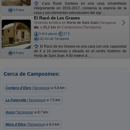
Cara Rural Santana es una casa rehabilitada
íntegramente en 2016-2017, conserva la esencia de la
8 Fotos
casa y sus elementos estructurales del sigl ...
El Racó de Les Grases
Vivienda turística en
Horta de Sant Joan
(Tarragona)
a
25,1 km
de Camposines (Tarragona)
5-8+2 plazas
27 €
111 km de Tarragona
El Racó de les Grases es una casa con una capacidad
de 4 a 10 personas y situada en el centro histórico de
8 Fotos
Horta de Sant Joan. A 50 metros d ...
Cerca de Camposines:
Corbera d´Ebre
(Tarragona)
a 5,8 km
La Fatarrella
(Tarragona)
a 7,5 km
Asco
(Tarragona)
a 8,7 km
Móra d´Ebre
(Tarragona)
a 9,3 km