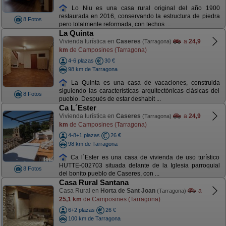
Lo Niu es una casa rural original del año 1900
restaurada en 2016, conservando la estructura de piedra
8 Fotos
pero totalmente reformada, con techos ...
La Quinta
Vivienda turística en
Caseres
a
24,9
(Tarragona)
km
de Camposines (Tarragona)
4-6 plazas
30 €
98 km de Tarragona
La Quinta es una casa de vacaciones, construida
siguiendo las características arquitectónicas clásicas del
8 Fotos
pueblo. Después de estar deshabit ...
Ca L´Ester
Vivienda turística en
Caseres
a
24,9
(Tarragona)
km
de Camposines (Tarragona)
4-8+1 plazas
26 €
98 km de Tarragona
Ca l´Ester es una casa de vivienda de uso turístico
HUTTE-002703 situada delante de la Iglesia parroquial
8 Fotos
del bonito pueblo de Caseres, con ...
Casa Rural Santana
Casa Rural en
Horta de Sant Joan
a
(Tarragona)
25,1 km
de Camposines (Tarragona)
6+2 plazas
26 €
100 km de Tarragona