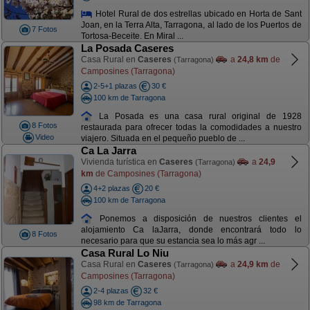
Hotel Rural de dos estrellas ubicado en Horta de Sant
Joan, en la Terra Alta, Tarragona, al lado de los Puertos de
7 Fotos
Tortosa-Beceite. En Miral ...
La Posada Caseres
Casa Rural en
Caseres
a
24,8 km
de
(Tarragona)
Camposines (Tarragona)
2-5+1 plazas
30 €
100 km de Tarragona
La Posada es una casa rural original de 1928
8 Fotos
restaurada para ofrecer todas la comodidades a nuestro
Video
viajero. Situada en el pequeño pueblo de ...
Ca La Jarra
Vivienda turística en
Caseres
a
24,9
(Tarragona)
km
de Camposines (Tarragona)
4+2 plazas
20 €
100 km de Tarragona
Ponemos a disposición de nuestros clientes el
alojamiento Ca laJarra, donde encontrará todo lo
8 Fotos
necesario para que su estancia sea lo más agr ...
Casa Rural Lo Niu
Casa Rural en
Caseres
a
24,9 km
de
(Tarragona)
Camposines (Tarragona)
2-4 plazas
32 €
98 km de Tarragona