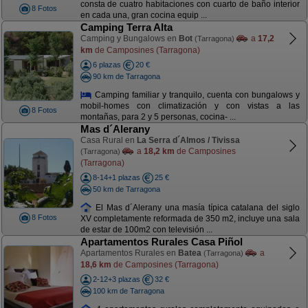
consta de cuatro habitaciones con cuarto de baño interior
8 Fotos
en cada una, gran cocina equip ...
Camping Terra Alta
Camping y Bungalows en
Bot
a
17,2
(Tarragona)
km
de Camposines (Tarragona)
6 plazas
20 €
90 km de Tarragona
Camping familiar y tranquilo, cuenta con bungalows y
mobil-homes con climatización y con vistas a las
8 Fotos
montañas, para 2 y 5 personas, cocina- ...
Mas d´Alerany
Casa Rural en
La Serra d´Almos / Tivissa
a
18,2 km
de Camposines
(Tarragona)
(Tarragona)
8-14+1 plazas
25 €
50 km de Tarragona
El Mas d´Alerany una masía típica catalana del siglo
8 Fotos
XV completamente reformada de 350 m2, incluye una sala
de estar de 100m2 con televisión ...
Apartamentos Rurales Casa Piñol
Apartamentos Rurales en
Batea
a
(Tarragona)
18,6 km
de Camposines (Tarragona)
2-12+3 plazas
32 €
100 km de Tarragona