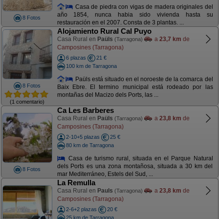
Casa de piedra con vigas de madera originales del
año 1854, nunca habia sido vivienda hasta su
8 Fotos
restauración en el 2007. Consta de 3 plantas. ...
Alojamiento Rural Cal Puyo
Casa Rural en
Paüls
a
23,7 km
de
(Tarragona)
Camposines (Tarragona)
6 plazas
21 €
100 km de Tarragona
Paüls está situado en el noroeste de la comarca del
8 Fotos
Baix Ebre. El termino municipal está rodeado por las
montañas del Macizo dels Ports, las ...
(1 comentario)
Ca Les Barberes
Casa Rural en
Paüls
a
23,8 km
de
(Tarragona)
Camposines (Tarragona)
2-10+5 plazas
25 €
80 km de Tarragona
Casa de turismo rural, situada en el Parque Natural
dels Ports es una zona montañosa, situada a 30 km del
8 Fotos
mar Mediterráneo, Estels del Sud, ...
La Remulla
Casa Rural en
Pauls
a
23,8 km
de
(Tarragona)
Camposines (Tarragona)
2-6+2 plazas
20 €
25 km de Tarragona