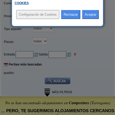
COOKIES
.
Comunidades:
Provincias/Islas:
Tipo alquiler:
Plazas:
X
Entrada:
Salida:
Fechas más buscadas
pueblo:
MÁS FILTROS
No se han encontrado alojamientos en
Camposines
(Tarragona)
... PERO, TE SUGERIMOS ALOJAMIENTOS CERCANOS
: