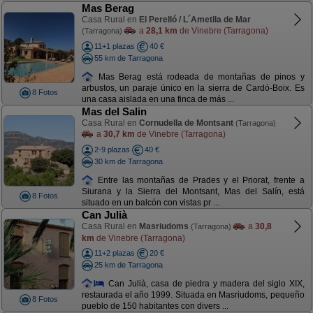
Mas Berag
Casa Rural en
El Perelló / L´Ametlla de Mar
a
28,1 km
de Vinebre (Tarragona)
(Tarragona)
11+1 plazas
40 €
55 km de Tarragona
Mas Berag está rodeada de montañas de pinos y
arbustos, un paraje único en la sierra de Cardó-Boix. Es
8 Fotos
una casa aislada en una finca de más ...
Mas del Salin
Casa Rural en
Cornudella de Montsant
(Tarragona)
a
30,7 km
de Vinebre (Tarragona)
2-9 plazas
40 €
30 km de Tarragona
Entre las montañas de Prades y el Priorat, frente a
Siurana y la Sierra del Montsant, Mas del Salín, está
8 Fotos
situado en un balcón con vistas pr ...
Can Julià
Casa Rural en
Masriudoms
a
30,8
(Tarragona)
km
de Vinebre (Tarragona)
11+2 plazas
20 €
25 km de Tarragona
Can Julià, casa de piedra y madera del siglo XIX,
restaurada el año 1999. Situada en Masriudoms, pequeño
8 Fotos
pueblo de 150 habitantes con divers ...