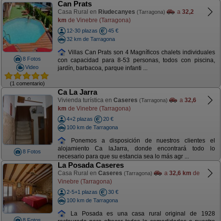
Can Prats
Casa Rural en
Riudecanyes
a
32,2
(Tarragona)
km
de Vinebre (Tarragona)
12-30 plazas
45 €
32 km de Tarragona
Villas Can Prats son 4 Magníficos chalets individuales
8 Fotos
con capacidad para 8-53 personas, todos con piscina,
Video
jardín, barbacoa, parque infanti ...
(1 comentario)
Ca La Jarra
Vivienda turística en
Caseres
a
32,6
(Tarragona)
km
de Vinebre (Tarragona)
4+2 plazas
20 €
100 km de Tarragona
Ponemos a disposición de nuestros clientes el
alojamiento Ca laJarra, donde encontrará todo lo
8 Fotos
necesario para que su estancia sea lo más agr ...
La Posada Caseres
Casa Rural en
Caseres
a
32,6 km
de
(Tarragona)
Vinebre (Tarragona)
2-5+1 plazas
30 €
100 km de Tarragona
La Posada es una casa rural original de 1928
8 Fotos