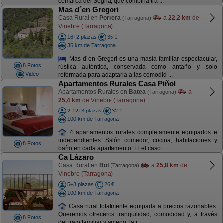
comarca del Segrià, que combina tra ...
Mas d´en Gregori
Casa Rural en
Porrera
a
22,2 km
de
(Tarragona)
Vinebre (Tarragona)
16+2 plazas
35 €
35 km de Tarragona
Mas d´en Gregori es una masía familiar espectacular,
8 Fotos
rústica auténtica, conservada como antaño y solo
Video
reformada para adaptarla a las comodid ...
Apartamentos Rurales Casa Piñol
Apartamentos Rurales en
Batea
a
(Tarragona)
25,4 km
de Vinebre (Tarragona)
2-12+3 plazas
32 €
100 km de Tarragona
4 apartamentos rurales completamente equipados e
independientes. Salón comedor, cocina, habitaciones y
8 Fotos
baño en cada apartamento. El el caso ...
Ca Lázaro
Casa Rural en
Bot
a
25,8 km
de
(Tarragona)
Vinebre (Tarragona)
5+3 plazas
26 €
100 km de Tarragona
Casa rural totalmente equipada a precios razonables.
Queremos ofreceros tranquilidad, comodidad y, a través
8 Fotos
del trato familiar y ameno, la r ...