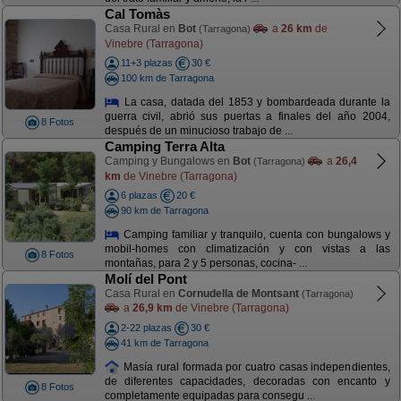
Cal Tomàs
Casa Rural en
Bot
a
26 km
de
(Tarragona)
Vinebre (Tarragona)
11+3 plazas
30 €
100 km de Tarragona
La casa, datada del 1853 y bombardeada durante la
guerra civil, abrió sus puertas a finales del año 2004,
8 Fotos
después de un minucioso trabajo de ...
Camping Terra Alta
Camping y Bungalows en
Bot
a
26,4
(Tarragona)
km
de Vinebre (Tarragona)
6 plazas
20 €
90 km de Tarragona
Camping familiar y tranquilo, cuenta con bungalows y
mobil-homes con climatización y con vistas a las
8 Fotos
montañas, para 2 y 5 personas, cocina- ...
Molí del Pont
Casa Rural en
Cornudella de Montsant
(Tarragona)
a
26,9 km
de Vinebre (Tarragona)
2-22 plazas
30 €
41 km de Tarragona
Masía rural formada por cuatro casas independientes,
de diferentes capacidades, decoradas con encanto y
8 Fotos
completamente equipadas para consegu ...