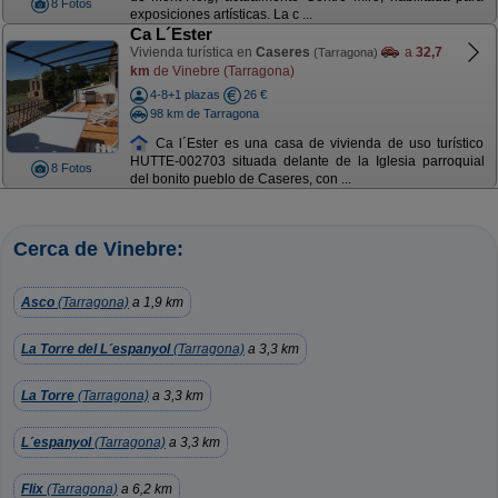
8 Fotos
exposiciones artísticas. La c ...
Ca L´Ester
Vivienda turística en
Caseres
a
32,7
(Tarragona)
km
de Vinebre (Tarragona)
4-8+1 plazas
26 €
98 km de Tarragona
Ca l´Ester es una casa de vivienda de uso turístico
HUTTE-002703 situada delante de la Iglesia parroquial
8 Fotos
del bonito pueblo de Caseres, con ...
Cerca de Vinebre:
Asco
(Tarragona)
a 1,9 km
La Torre del L´espanyol
(Tarragona)
a 3,3 km
La Torre
(Tarragona)
a 3,3 km
L´espanyol
(Tarragona)
a 3,3 km
Flix
(Tarragona)
a 6,2 km