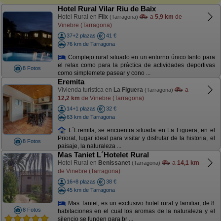
Hotel Rural Vilar Riu de Baix
Hotel Rural en
Flix
a
5,9 km
de
(Tarragona)
Vinebre (Tarragona)
37+2 plazas
41 €
76 km de Tarragona
Complejo rural situado en un entorno único tanto para
el relax como para la práctica de actividades deportivas
8 Fotos
como simplemete pasear y cono ...
Eremita
Vivienda turística en
La Figuera
a
(Tarragona)
12,2 km
de Vinebre (Tarragona)
14+1 plazas
32 €
63 km de Tarragona
L´Eremita, se encuentra situada en La Figuera, en el
Priorat, lugar ideal para visitar y disfrutar de la historia, el
8 Fotos
paisaje, la naturaleza ...
Mas Taniet L´Hotelet Rural
Hotel Rural en
Benissanet
a
14,1 km
(Tarragona)
de Vinebre (Tarragona)
16+8 plazas
38 €
45 km de Tarragona
Mas Taniet, es un exclusivo hotel rural y familiar, de 8
8 Fotos
habitaciones en el cual los aromas de la naturaleza y el
silencio se funden para br ...