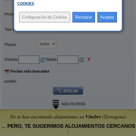
COOKIES
.
Provincias/Islas:
Tipo alquiler:
Plazas:
X
Entrada:
Salida:
Fechas más buscadas
pueblo:
MÁS FILTROS
No se han encontrado alojamientos en
Vinebre
(Tarragona)
... PERO, TE SUGERIMOS ALOJAMIENTOS CERCANOS
: