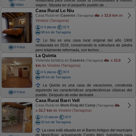
restaurada para ofrecer todas la comodidades a nuestro
Video
viajero. Situada en el pequeño pueblo de ...
Casa Rural Lo Niu
Casa Rural en
Caseres
a
32,6 km
de
(Tarragona)
Vinebre (Tarragona)
2-4 plazas
32 €
98 km de Tarragona
Lo Niu es una casa rural original del año 1900
restaurada en 2016, conservando la estructura de piedra
8 Fotos
pero totalmente reformada, con techos ...
La Quinta
Vivienda turística en
Caseres
a
32,6
(Tarragona)
km
de Vinebre (Tarragona)
4-6 plazas
30 €
98 km de Tarragona
La Quinta es una casa de vacaciones, construida
siguiendo las características arquitectónicas clásicas del
8 Fotos
pueblo. Después de estar deshabit ...
Casa Rural Barri Vell
Casa Rural en
Mont-Roig del Camp
(Tarragona)
a
32,7 km
de Vinebre (Tarragona)
2-12 plazas
20 €
32 km de Tarragona
La casa está situada en el Barrio Antiguo del municipio
de Mont-Roig, actualmente Centro Miró, habilitada para