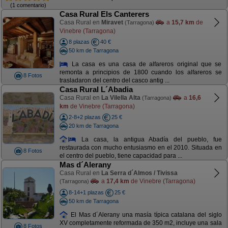
(1 comentario)
Casa Rural Els Canterers
Casa Rural en
Miravet
a
15,7 km
de
(Tarragona)
Vinebre (Tarragona)
8 plazas
40 €
50 km de Tarragona
La casa es una casa de alfareros original que se
remonta a principios de 1800 cuando los alfareros se
8 Fotos
trasladaron del centro del casco antig ...
Casa Rural L´Abadia
Casa Rural en
La Vilella Alta
a
16,6
(Tarragona)
km
de Vinebre (Tarragona)
2-8+2 plazas
25 €
20 km de Tarragona
La casa, la antigua Abadía del pueblo, fue
restaurada con mucho entusiasmo en el 2010. Situada en
8 Fotos
el centro del pueblo, tiene capacidad para ...
Mas d´Alerany
Casa Rural en
La Serra d´Almos / Tivissa
a
17,4 km
de Vinebre (Tarragona)
(Tarragona)
8-14+1 plazas
25 €
50 km de Tarragona
El Mas d´Alerany una masía típica catalana del siglo
XV completamente reformada de 350 m2, incluye una sala
8 Fotos