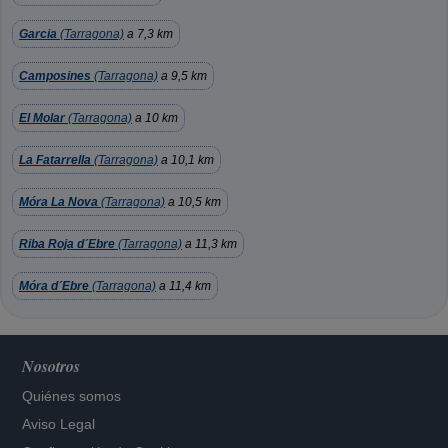
Garcia
(Tarragona)
a 7,3 km
Camposines
(Tarragona)
a 9,5 km
El Molar
(Tarragona)
a 10 km
La Fatarrella
(Tarragona)
a 10,1 km
Móra La Nova
(Tarragona)
a 10,5 km
Riba Roja d´Ebre
(Tarragona)
a 11,3 km
Móra d´Ebre
(Tarragona)
a 11,4 km
Nosotros
Quiénes somos
Aviso Legal