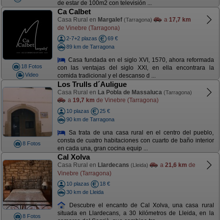
de estar de 100m2 con televisión ...
Ca Calbet
Casa Rural en
Margalef
a
17,7 km
(Tarragona)
de Vinebre (Tarragona)
2-7+2 plazas
69 €
89 km de Tarragona
Casa fundada en el siglo XVI, 1570, ahora reformada
18 Fotos
con las ventajas del siglo XXI, en ella encontrara la
Video
comida tradicional y el descanso d ...
Los Trulls d´Auligue
Casa Rural en
La Pobla de Massaluca
(Tarragona)
a
19,7 km
de Vinebre (Tarragona)
10 plazas
25 €
90 km de Tarragona
Sa trata de una casa rural en el centro del pueblo,
consta de cuatro habitaciones con cuarto de baño interior
8 Fotos
en cada una, gran cocina equip ...
Cal Xolva
Casa Rural en
Llardecans
a
21,6 km
de
(Lleida)
Vinebre (Tarragona)
10 plazas
18 €
30 km de Lleida
Descubre el encanto de Cal Xolva, una casa rural
situada en Llardecans, a 30 kilómetros de Lleida, en la
8 Fotos