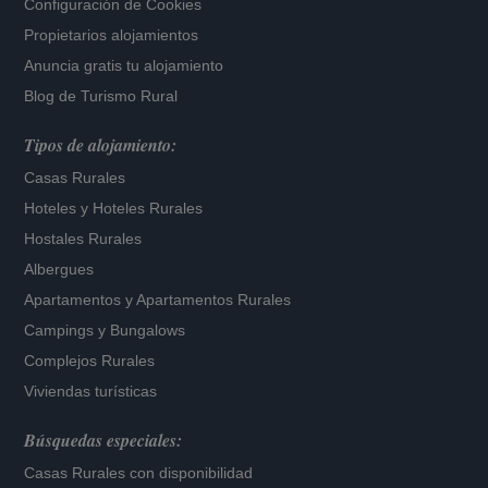
Configuración de Cookies
Propietarios alojamientos
Anuncia gratis tu alojamiento
Blog de Turismo Rural
Tipos de alojamiento:
Casas Rurales
Hoteles
y
Hoteles Rurales
Hostales Rurales
Albergues
Apartamentos
y
Apartamentos Rurales
Campings y Bungalows
Complejos Rurales
Viviendas turísticas
Búsquedas especiales:
Casas Rurales con disponibilidad