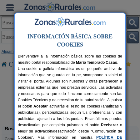
INFORMACIÓN BÁSICA SOBRE
COOKIES
Alojamientos
>
Cataluña
>
Tarragona
> Vinebre
Bienvenid@ a la información básica sobre las cookies de
Casas Rurales cerca de Vinebre
nuestro portal responsabilidad de
Mario Temprado Casas
.
Una cookie o galleta informática es un pequeño archivo de
información que se guarda en tu pc, smartphone o tablet al
visitar el portal. Algunas son nuestras y otras pertenecen a
empresas externas que nos prestan servicios. Las activadas
y necesarias para que todo funcione correctamente son las
Cookies Técnicas y no necesitan de tu autorización. Al pulsar
el botón
Aceptar
activarás el resto de cookies (analíticas y
Ca Calbet
rs.
2-7+2 pers.
publicitarias), personalizadas según tus preferencias y con
 €
69 €
Margalef (Tarragona)
desde
publicidad ajustada a tus búsquedas. Estas últimas puedes
desactivarlas por completo pulsando el botón
Rechazar
o
Buscar
elegir su activación/desactivación desde “Configuración de
Cookies”. Más información en nuestra
POLÍTICA DE
Comunidades: