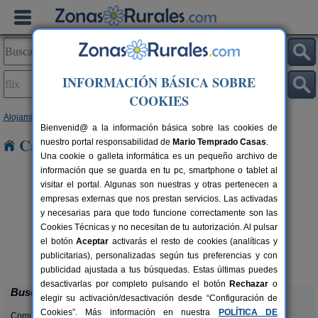
INFORMACIÓN BÁSICA SOBRE
COOKIES
Alojamientos
>
Cataluña
>
Tarragona
> Flix
Bienvenid@ a la información básica sobre las cookies de
Casas Rurales en Flix
nuestro portal responsabilidad de
Mario Temprado Casas
.
Una cookie o galleta informática es un pequeño archivo de
información que se guarda en tu pc, smartphone o tablet al
visitar el portal. Algunas son nuestras y otras pertenecen a
empresas externas que nos prestan servicios. Las activadas
y necesarias para que todo funcione correctamente son las
Cookies Técnicas y no necesitan de tu autorización. Al pulsar
el botón
Aceptar
activarás el resto de cookies (analíticas y
Lo Trabucador Alojamiento Rural
rs.
2-20 pers.
publicitarias), personalizadas según tus preferencias y con
 €
25 €
Poble Nou del Delta (Tarragona)
desde
publicidad ajustada a tus búsquedas. Estas últimas puedes
desactivarlas por completo pulsando el botón
Rechazar
o
Buscar
elegir su activación/desactivación desde “Configuración de
Cookies”. Más información en nuestra
POLÍTICA DE
Comunidades: