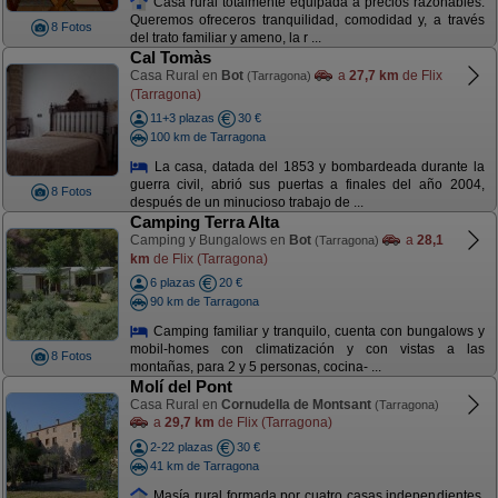
Casa rural totalmente equipada a precios razonables.
Queremos ofreceros tranquilidad, comodidad y, a través
8 Fotos
del trato familiar y ameno, la r ...
Cal Tomàs
Casa Rural en
Bot
a
27,7 km
de Flix
(Tarragona)
(Tarragona)
11+3 plazas
30 €
100 km de Tarragona
La casa, datada del 1853 y bombardeada durante la
guerra civil, abrió sus puertas a finales del año 2004,
8 Fotos
después de un minucioso trabajo de ...
Camping Terra Alta
Camping y Bungalows en
Bot
a
28,1
(Tarragona)
km
de Flix (Tarragona)
6 plazas
20 €
90 km de Tarragona
Camping familiar y tranquilo, cuenta con bungalows y
mobil-homes con climatización y con vistas a las
8 Fotos
montañas, para 2 y 5 personas, cocina- ...
Molí del Pont
Casa Rural en
Cornudella de Montsant
(Tarragona)
a
29,7 km
de Flix (Tarragona)
2-22 plazas
30 €
41 km de Tarragona
Masía rural formada por cuatro casas independientes,