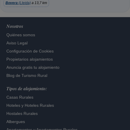
Bovera
(Lleida)
a 13,7 km
Nosotros
Quiénes somos
Aviso Legal
Configuración de Cookies
Propietarios alojamientos
Anuncia gratis tu alojamiento
Blog de Turismo Rural
Tipos de alojamiento:
Casas Rurales
Hoteles
y
Hoteles Rurales
Hostales Rurales
Albergues
Apartamentos
y
Apartamentos Rurales