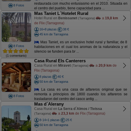
restaurada con mucho entusiasmo en el 2010. Situada en
8 Fotos
el centro del pueblo, tiene capacidad para ...
Mas Taniet L´Hotelet Rural
Hotel Rural en
Benissanet
a
19,8 km
(Tarragona)
de Flix (Tarragona)
16+8 plazas
38 €
45 km de Tarragona
Mas Taniet, es un exclusivo hotel rural y familiar, de 8
8 Fotos
habitaciones en el cual los aromas de la naturaleza y el
silencio se funden para br ...
(1 comentario)
Casa Rural Els Canterers
Casa Rural en
Miravet
a
20,9 km
de
(Tarragona)
Flix (Tarragona)
8 plazas
40 €
50 km de Tarragona
La casa es una casa de alfareros original que se
remonta a principios de 1800 cuando los alfareros se
8 Fotos
trasladaron del centro del casco antig ...
Mas d´Alerany
Casa Rural en
La Serra d´Almos / Tivissa
a
23,3 km
de Flix (Tarragona)
(Tarragona)
8-14+1 plazas
25 €
50 km de Tarragona