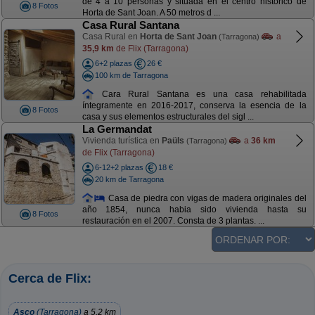
de 4 a 10 personas y situada en el centro histórico de
8 Fotos
Horta de Sant Joan. A 50 metros d ...
Casa Rural Santana
Casa Rural en
Horta de Sant Joan
a
(Tarragona)
35,9 km
de Flix (Tarragona)
6+2 plazas
26 €
100 km de Tarragona
Cara Rural Santana es una casa rehabilitada
íntegramente en 2016-2017, conserva la esencia de la
8 Fotos
casa y sus elementos estructurales del sigl ...
La Germandat
Vivienda turística en
Paüls
a
36 km
(Tarragona)
de Flix (Tarragona)
6-12+2 plazas
18 €
20 km de Tarragona
Casa de piedra con vigas de madera originales del
año 1854, nunca habia sido vivienda hasta su
8 Fotos
restauración en el 2007. Consta de 3 plantas. ...
Cerca de Flix:
Asco
(Tarragona)
a 5,2 km