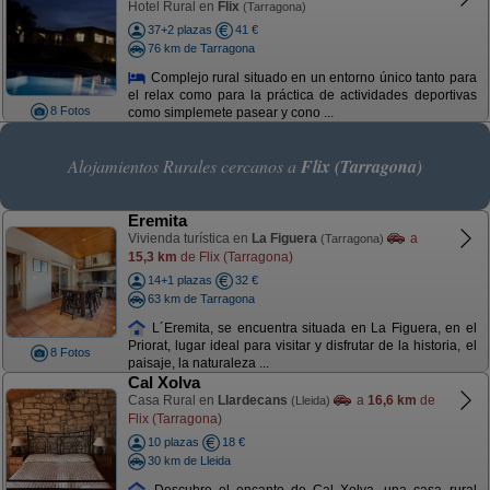
Hotel Rural en
Flix
(Tarragona)
37+2 plazas
41 €
76 km de Tarragona
Complejo rural situado en un entorno único tanto para
el relax como para la práctica de actividades deportivas
8 Fotos
como simplemete pasear y cono ...
Alojamientos Rurales cercanos a
Flix (Tarragona)
Eremita
Vivienda turística en
La Figuera
a
(Tarragona)
15,3 km
de Flix (Tarragona)
14+1 plazas
32 €
63 km de Tarragona
L´Eremita, se encuentra situada en La Figuera, en el
Priorat, lugar ideal para visitar y disfrutar de la historia, el
8 Fotos
paisaje, la naturaleza ...
Cal Xolva
Casa Rural en
Llardecans
a
16,6 km
de
(Lleida)
Flix (Tarragona)
10 plazas
18 €
30 km de Lleida
Descubre el encanto de Cal Xolva, una casa rural