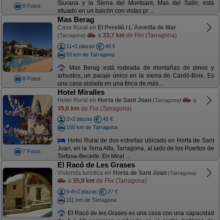
Siurana y la Sierra del Montsant, Mas del Salín, está
8 Fotos
situado en un balcón con vistas pr ...
Mas Berag
Casa Rural en
El Perelló / L´Ametlla de Mar
a
33,7 km
de Flix (Tarragona)
(Tarragona)
11+1 plazas
40 €
55 km de Tarragona
Mas Berag está rodeada de montañas de pinos y
arbustos, un paraje único en la sierra de Cardó-Boix. Es
8 Fotos
una casa aislada en una finca de más ...
Hotel Miralles
Hotel Rural en
Horta de Sant Joan
a
(Tarragona)
35,6 km
de Flix (Tarragona)
2+2 plazas
45 €
100 km de Tarragona
Hotel Rural de dos estrellas ubicado en Horta de Sant
Joan, en la Terra Alta, Tarragona, al lado de los Puertos de
7 Fotos
Tortosa-Beceite. En Miral ...
El Racó de Les Grases
Vivienda turística en
Horta de Sant Joan
(Tarragona)
a
35,9 km
de Flix (Tarragona)
5-8+2 plazas
27 €
111 km de Tarragona
El Racó de les Grases es una casa con una capacidad