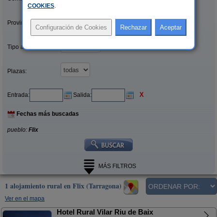
COOKIES
.
Provincias/Islas:
Tipo alquiler:
Plazas:
X
Entrada:
Salida:
Fechas más buscadas
pueblo:
Flix
MÁS FILTROS
1 alojamiento rural en Flix (Tarragona)
Ver en el mapa
Hotel Rural Vilar Riu de Baix