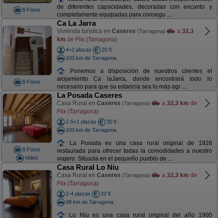
de diferentes capacidades, decoradas con encanto y
8 Fotos
completamente equipadas para consegu ...
Ca La Jarra
Vivienda turística en
Caseres
a
32,3
(Tarragona)
km
de Flix (Tarragona)
4+2 plazas
20 €
100 km de Tarragona
Ponemos a disposición de nuestros clientes el
alojamiento Ca laJarra, donde encontrará todo lo
8 Fotos
necesario para que su estancia sea lo más agr ...
La Posada Caseres
Casa Rural en
Caseres
a
32,3 km
de
(Tarragona)
Flix (Tarragona)
2-5+1 plazas
30 €
100 km de Tarragona
La Posada es una casa rural original de 1928
8 Fotos
restaurada para ofrecer todas la comodidades a nuestro
Video
viajero. Situada en el pequeño pueblo de ...
Casa Rural Lo Niu
Casa Rural en
Caseres
a
32,3 km
de
(Tarragona)
Flix (Tarragona)
2-4 plazas
32 €
98 km de Tarragona
Lo Niu es una casa rural original del año 1900