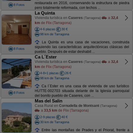
restaurada en 2016, conservando la estructura de piedra
8 Fotos
pero totalmente reformada, con techos ...
La Quinta
Vivienda turística en
Caseres
a
32,4
(Tarragona)
km
de Flix (Tarragona)
4-6 plazas
30 €
98 km de Tarragona
La Quinta es una casa de vacaciones, construida
siguiendo las características arquitectónicas clásicas del
8 Fotos
pueblo. Después de estar deshabit ...
Ca L´Ester
Vivienda turística en
Caseres
a
32,4
(Tarragona)
km
de Flix (Tarragona)
4-8+1 plazas
26 €
98 km de Tarragona
Ca l´Ester es una casa de vivienda de uso turístico
HUTTE-002703 situada delante de la Iglesia parroquial
8 Fotos
del bonito pueblo de Caseres, con ...
Mas del Salin
Casa Rural en
Cornudella de Montsant
(Tarragona)
a
33,5 km
de Flix (Tarragona)
2-9 plazas
40 €
30 km de Tarragona
Entre las montañas de Prades y el Priorat, frente a