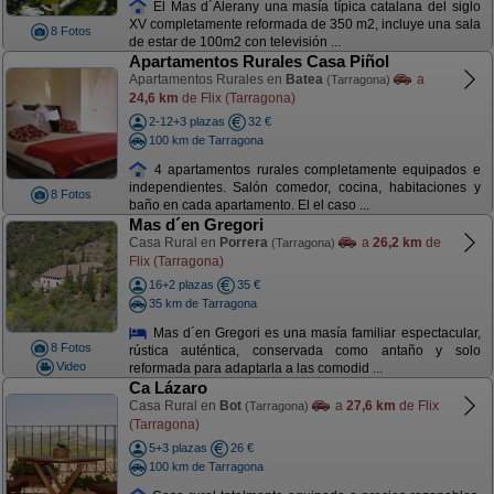
El Mas d´Alerany una masía típica catalana del siglo
XV completamente reformada de 350 m2, incluye una sala
8 Fotos
de estar de 100m2 con televisión ...
Apartamentos Rurales Casa Piñol
Apartamentos Rurales en
Batea
a
(Tarragona)
24,6 km
de Flix (Tarragona)
2-12+3 plazas
32 €
100 km de Tarragona
4 apartamentos rurales completamente equipados e
independientes. Salón comedor, cocina, habitaciones y
8 Fotos
baño en cada apartamento. El el caso ...
Mas d´en Gregori
Casa Rural en
Porrera
a
26,2 km
de
(Tarragona)
Flix (Tarragona)
16+2 plazas
35 €
35 km de Tarragona
Mas d´en Gregori es una masía familiar espectacular,
8 Fotos
rústica auténtica, conservada como antaño y solo
Video
reformada para adaptarla a las comodid ...
Ca Lázaro
Casa Rural en
Bot
a
27,6 km
de Flix
(Tarragona)
(Tarragona)
5+3 plazas
26 €
100 km de Tarragona