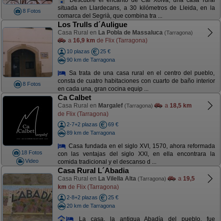
situada en Llardecans, a 30 kilómetros de Lleida, en la
8 Fotos
comarca del Segrià, que combina tra ...
Los Trulls d´Auligue
Casa Rural en
La Pobla de Massaluca
(Tarragona)
a
16,9 km
de Flix (Tarragona)
10 plazas
25 €
90 km de Tarragona
Sa trata de una casa rural en el centro del pueblo,
consta de cuatro habitaciones con cuarto de baño interior
8 Fotos
en cada una, gran cocina equip ...
Ca Calbet
Casa Rural en
Margalef
a
18,5 km
(Tarragona)
de Flix (Tarragona)
2-7+2 plazas
69 €
89 km de Tarragona
Casa fundada en el siglo XVI, 1570, ahora reformada
18 Fotos
con las ventajas del siglo XXI, en ella encontrara la
Video
comida tradicional y el descanso d ...
Casa Rural L´Abadia
Casa Rural en
La Vilella Alta
a
19,5
(Tarragona)
km
de Flix (Tarragona)
2-8+2 plazas
25 €
20 km de Tarragona
La casa, la antigua Abadía del pueblo, fue