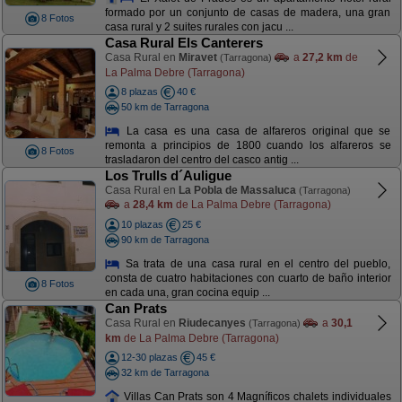
formado por un conjunto de casas de madera, una gran
8 Fotos
casa rural y 2 suites rurales con jacu ...
Casa Rural Els Canterers
Casa Rural en
Miravet
a
27,2 km
de
(Tarragona)
La Palma Debre (Tarragona)
8 plazas
40 €
50 km de Tarragona
La casa es una casa de alfareros original que se
remonta a principios de 1800 cuando los alfareros se
8 Fotos
trasladaron del centro del casco antig ...
Los Trulls d´Auligue
Casa Rural en
La Pobla de Massaluca
(Tarragona)
a
28,4 km
de La Palma Debre (Tarragona)
10 plazas
25 €
90 km de Tarragona
Sa trata de una casa rural en el centro del pueblo,
consta de cuatro habitaciones con cuarto de baño interior
8 Fotos
en cada una, gran cocina equip ...
Can Prats
Casa Rural en
Riudecanyes
a
30,1
(Tarragona)
km
de La Palma Debre (Tarragona)
12-30 plazas
45 €
32 km de Tarragona
Villas Can Prats son 4 Magníficos chalets individuales