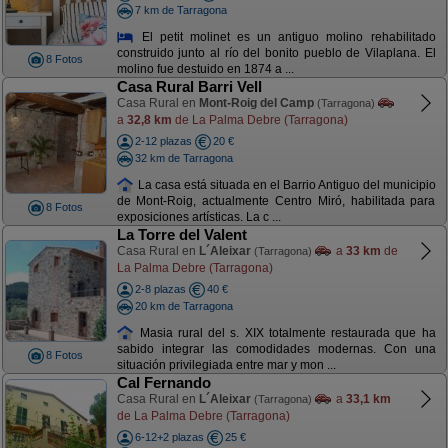
7 km de Tarragona
El petit molinet es un antiguo molino rehabilitado
construido junto al río del bonito pueblo de Vilaplana. El
8 Fotos
molino fue destuido en 1874 a ...
Casa Rural Barri Vell
Casa Rural en
Mont-Roig del Camp
(Tarragona)
a
32,8 km
de La Palma Debre (Tarragona)
2-12 plazas
20 €
32 km de Tarragona
La casa está situada en el Barrio Antiguo del municipio
de Mont-Roig, actualmente Centro Miró, habilitada para
8 Fotos
exposiciones artísticas. La c ...
La Torre del Valent
Casa Rural en
L´Aleixar
a
33 km
de
(Tarragona)
La Palma Debre (Tarragona)
2-8 plazas
40 €
20 km de Tarragona
Masia rural del s. XIX totalmente restaurada que ha
sabido integrar las comodidades modernas. Con una
8 Fotos
situación privilegiada entre mar y mon ...
Cal Fernando
Casa Rural en
L´Aleixar
a
33,1 km
(Tarragona)
de La Palma Debre (Tarragona)
6-12+2 plazas
25 €