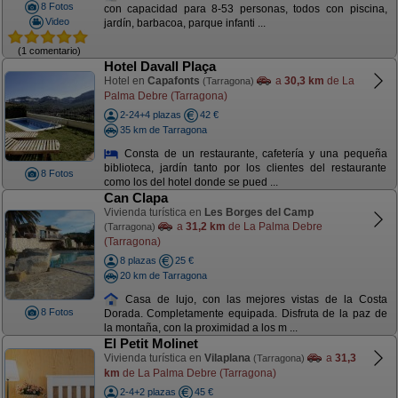
8 Fotos
con capacidad para 8-53 personas, todos con piscina,
Video
jardín, barbacoa, parque infanti ...
(1 comentario)
Hotel Davall Plaça
Hotel en
Capafonts
a
30,3 km
de La
(Tarragona)
Palma Debre (Tarragona)
2-24+4 plazas
42 €
35 km de Tarragona
Consta de un restaurante, cafetería y una pequeña
biblioteca, jardín tanto por los clientes del restaurante
8 Fotos
como los del hotel donde se pued ...
Can Clapa
Vivienda turística en
Les Borges del Camp
a
31,2 km
de La Palma Debre
(Tarragona)
(Tarragona)
8 plazas
25 €
20 km de Tarragona
Casa de lujo, con las mejores vistas de la Costa
8 Fotos
Dorada. Completamente equipada. Disfruta de la paz de
la montaña, con la proximidad a los m ...
El Petit Molinet
Vivienda turística en
Vilaplana
a
31,3
(Tarragona)
km
de La Palma Debre (Tarragona)
2-4+2 plazas
45 €