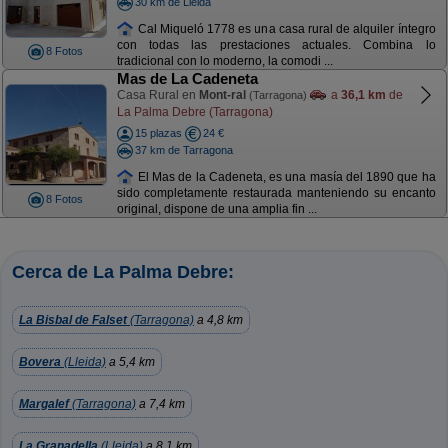
30 km de Lleida
Cal Miqueló 1778 es una casa rural de alquiler íntegro
con todas las prestaciones actuales. Combina lo
8 Fotos
tradicional con lo moderno, la comodi ...
Mas de La Cadeneta
Casa Rural en
Mont-ral
a
36,1 km
de
(Tarragona)
La Palma Debre (Tarragona)
15 plazas
24 €
37 km de Tarragona
El Mas de la Cadeneta, es una masía del 1890 que ha
sido completamente restaurada manteniendo su encanto
8 Fotos
original, dispone de una amplia fin ...
Cerca de La Palma Debre:
La Bisbal de Falset
(Tarragona)
a 4,8 km
Bovera
(Lleida)
a 5,4 km
Margalef
(Tarragona)
a 7,4 km
La Granadella
(Lleida)
a 8,1 km