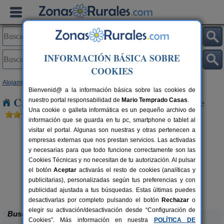
INFORMACIÓN BÁSICA SOBRE
COOKIES
Alojamientos
>
Cataluña
>
Tarragona
> La Palma Debre
Bienvenid@ a la información básica sobre las cookies de
Casas Rurales cerca de La Palma Debre
nuestro portal responsabilidad de
Mario Temprado Casas
.
Una cookie o galleta informática es un pequeño archivo de
información que se guarda en tu pc, smartphone o tablet al
visitar el portal. Algunas son nuestras y otras pertenecen a
empresas externas que nos prestan servicios. Las activadas
y necesarias para que todo funcione correctamente son las
Cookies Técnicas y no necesitan de tu autorización. Al pulsar
el botón
Aceptar
activarás el resto de cookies (analíticas y
publicitarias), personalizadas según tus preferencias y con
Lo Trabucador Alojamiento Rural
rs.
2-20 pers.
 €
25 €
publicidad ajustada a tus búsquedas. Estas últimas puedes
Poble Nou del Delta (Tarragona)
desde
desactivarlas por completo pulsando el botón
Rechazar
o
elegir su activación/desactivación desde “Configuración de
Buscar
Cookies”. Más información en nuestra
POLÍTICA DE