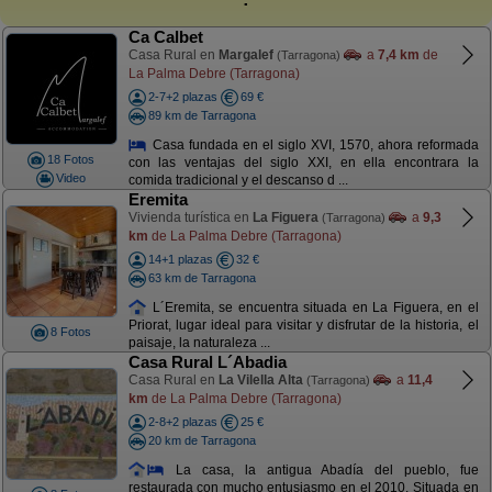
Ca Calbet
Casa Rural en
Margalef
a
7,4 km
de
(Tarragona)
La Palma Debre (Tarragona)
2-7+2 plazas
69 €
89 km de Tarragona
Casa fundada en el siglo XVI, 1570, ahora reformada
18 Fotos
con las ventajas del siglo XXI, en ella encontrara la
Video
comida tradicional y el descanso d ...
Eremita
Vivienda turística en
La Figuera
a
9,3
(Tarragona)
km
de La Palma Debre (Tarragona)
14+1 plazas
32 €
63 km de Tarragona
L´Eremita, se encuentra situada en La Figuera, en el
Priorat, lugar ideal para visitar y disfrutar de la historia, el
8 Fotos
paisaje, la naturaleza ...
Casa Rural L´Abadia
Casa Rural en
La Vilella Alta
a
11,4
(Tarragona)
km
de La Palma Debre (Tarragona)
2-8+2 plazas
25 €
20 km de Tarragona
La casa, la antigua Abadía del pueblo, fue
restaurada con mucho entusiasmo en el 2010. Situada en