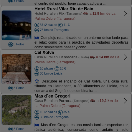
8 Fotos
el centro del pueblo, tiene capacidad para ...
Hotel Rural Vilar Riu de Baix
Hotel Rural en
Flix
a
11,9 km
de La
(Tarragona)
Palma Debre (Tarragona)
37+2 plazas
41 €
76 km de Tarragona
Complejo rural situado en un entorno único tanto para
el relax como para la práctica de actividades deportivas
8 Fotos
como simplemete pasear y cono ...
Cal Xolva
Casa Rural en
Llardecans
a
14 km
de La
(Lleida)
Palma Debre (Tarragona)
10 plazas
18 €
30 km de Lleida
Descubre el encanto de Cal Xolva, una casa rural
situada en Llardecans, a 30 kilómetros de Lleida, en la
8 Fotos
comarca del Segrià, que combina tra ...
Mas d´en Gregori
Casa Rural en
Porrera
a
19,2 km
de
(Tarragona)
La Palma Debre (Tarragona)
16+2 plazas
35 €
35 km de Tarragona
Mas d´en Gregori es una masía familiar espectacular,
8 Fotos
rústica auténtica, conservada como antaño y solo