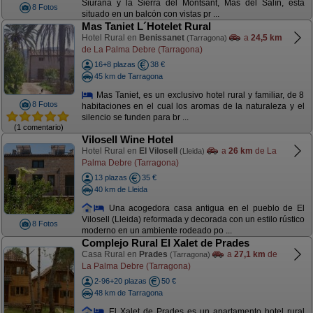
Siurana y la Sierra del Montsant, Mas del Salín, está
8 Fotos
situado en un balcón con vistas pr ...
Mas Taniet L´Hotelet Rural
Hotel Rural en
Benissanet
a
24,5 km
(Tarragona)
de La Palma Debre (Tarragona)
16+8 plazas
38 €
45 km de Tarragona
Mas Taniet, es un exclusivo hotel rural y familiar, de 8
8 Fotos
habitaciones en el cual los aromas de la naturaleza y el
silencio se funden para br ...
(1 comentario)
Vilosell Wine Hotel
Hotel Rural en
El Vilosell
a
26 km
de La
(Lleida)
Palma Debre (Tarragona)
13 plazas
35 €
40 km de Lleida
Una acogedora casa antigua en el pueblo de El
Vilosell (Lleida) reformada y decorada con un estilo rústico
8 Fotos
moderno en un ambiente rodeado po ...
Complejo Rural El Xalet de Prades
Casa Rural en
Prades
a
27,1 km
de
(Tarragona)
La Palma Debre (Tarragona)
2-96+20 plazas
50 €
48 km de Tarragona
El Xalet de Prades es un apartamento hotel rural