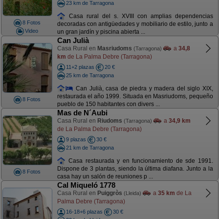
23 km de Tarragona
Casa rural del s. XVIII con amplias dependencias
8 Fotos
decoradas con antigüedades y mobiliario de estilo, junto a
Video
un gran jardín y piscina abierta ...
Can Julià
Casa Rural en
Masriudoms
a
34,8
(Tarragona)
km
de La Palma Debre (Tarragona)
11+2 plazas
20 €
25 km de Tarragona
Can Julià, casa de piedra y madera del siglo XIX,
restaurada el año 1999. Situada en Masriudoms, pequeño
8 Fotos
pueblo de 150 habitantes con divers ...
Mas de N´Aubi
Casa Rural en
Riudoms
a
34,9 km
(Tarragona)
de La Palma Debre (Tarragona)
9 plazas
30 €
21 km de Tarragona
Casa restaurada y en funcionamiento de sde 1991.
Dispone de 3 plantas, siendo la última diafana. Junto a la
8 Fotos
casa hay un salón de reuniones p ...
Cal Miqueló 1778
Casa Rural en
Puiggròs
a
35 km
de La
(Lleida)
Palma Debre (Tarragona)
16-18+6 plazas
30 €