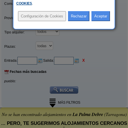
COOKIES
.
Comunidades:
Provincias/Islas:
Tipo alquiler:
Plazas:
X
Entrada:
Salida:
Fechas más buscadas
pueblo:
MÁS FILTROS
No se han encontrado alojamientos en
La Palma Debre
(Tarragona)
... PERO, TE SUGERIMOS ALOJAMIENTOS CERCANOS
: