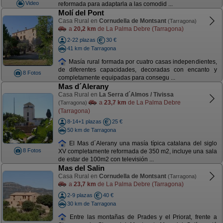
Video
reformada para adaptarla a las comodid ...
Molí del Pont
Casa Rural en
Cornudella de Montsant
(Tarragona)
a
20,2 km
de La Palma Debre (Tarragona)
2-22 plazas
30 €
41 km de Tarragona
Masía rural formada por cuatro casas independientes,
de diferentes capacidades, decoradas con encanto y
8 Fotos
completamente equipadas para consegu ...
Mas d´Alerany
Casa Rural en
La Serra d´Almos / Tivissa
a
23,7 km
de La Palma Debre
(Tarragona)
(Tarragona)
8-14+1 plazas
25 €
50 km de Tarragona
El Mas d´Alerany una masía típica catalana del siglo
8 Fotos
XV completamente reformada de 350 m2, incluye una sala
de estar de 100m2 con televisión ...
Mas del Salin
Casa Rural en
Cornudella de Montsant
(Tarragona)
a
23,7 km
de La Palma Debre (Tarragona)
2-9 plazas
40 €
30 km de Tarragona
Entre las montañas de Prades y el Priorat, frente a