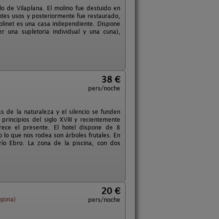
blo de Vilaplana. El molino fue destuido en
ntes usos y posteriormente fue restaurado,
molinet es una casa independiente. Dispone
 una supletoria individual y una cuna),
38 €
pers/noche
as de la naturaleza y el silencio se funden
principios del siglo XVIII y recientemente
rece el presente. El hotel dispone de 8
o lo que nos rodea son árboles frutales. En
o Ebro. La zona de la piscina, con dos
20 €
agona)
pers/noche