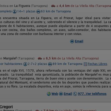
ística en
La Figuera
(Tarragona)
a
4,4 km
de La Vilella Alta (Tarragona
completo
14+1 plazas
63 km de Tarragona
e encuentra situada en La Figuera, en el Priorat, lugar ideal para visitar 
as culturas del vino y el aceite y, sobretodo el silencio y la tranquilidad. L
pone de 6 habitaciones, aunque puede alquilarse a partir de 4 ocupantes
a con cocina, dos baños completos, un aseo, salón-comedor, dos habitacion
 una zona de comedor con barbacoa interior y con vistas.
Email
en
Margalef
(Tarragona)
a
6,5 km
de La Vilella Alta (Tarragona)
por habitaciones
2-7+2 plazas
89 km de Tarragona
Fechas Libres
 en el siglo XVI, 1570, ahora reformada con las ventajas del siglo XXI, en 
eado. La tranquilidad esta garantizada, la población de Margalef es muy 
a del Priorat, Tarragona, tierra de buen vino y aceite con denominación. La 
atural del Montsant, el senderismo uno de los deportes que puedes realizar,
tas y su flora. La escalada deportiva, esta en auje, somos la referencia par
Web
Email
977..Ver teléfonos
Gregori
en
Porrera
(Tarragona)
a
7,9 km
de La Vilella Alta (Tarragona)