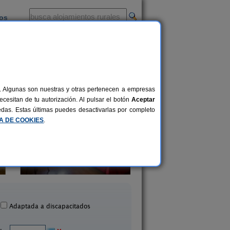
ios
-
al. Algunas son nuestras y otras pertenecen a empresas
cesitan de tu autorización. Al pulsar el botón
Aceptar
uedas. Estas últimas puedes desactivarlas por completo
CA DE COOKIES
.
La Posada Caseres
Cal Xavier de Seg
2-5+1 pers.
30 €
Caseres (Tarragona)
Segura (Tarragona
desde
Adaptada a discapacitados