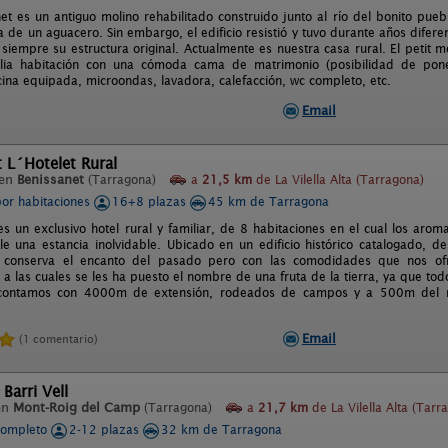
net es un antiguo molino rehabilitado construido junto al río del bonito pue
 de un aguacero. Sin embargo, el edificio resistió y tuvo durante años difere
siempre su estructura original. Actualmente es nuestra casa rural. El petit 
ia habitación con una cómoda cama de matrimonio (posibilidad de poner
ina equipada, microondas, lavadora, calefacción, wc completo, etc.
Email
 L´Hotelet Rural
 en
Benissanet
(Tarragona)
a
21,5 km
de La Vilella Alta (Tarragona)
por habitaciones
16+8 plazas
45 km de Tarragona
s un exclusivo hotel rural y familiar, de 8 habitaciones en el cual los arom
le una estancia inolvidable. Ubicado en un edificio histórico catalogado, de 
o, conserva el encanto del pasado pero con las comodidades que nos of
 a las cuales se les ha puesto el nombre de una fruta de la tierra, ya que tod
, contamos con 4000m de extensión, rodeados de campos y a 500m del rí
Email
(1 comentario)
Barri Vell
en
Mont-Roig del Camp
(Tarragona)
a
21,7 km
de La Vilella Alta (Tarr
completo
2-12 plazas
32 km de Tarragona