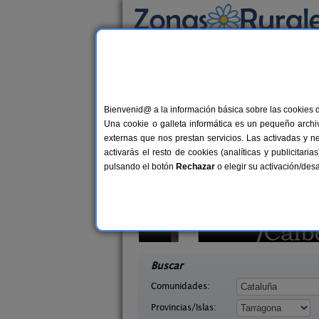
Busca por alojamiento
Alojamientos
>
Cataluña
>
Tarragona
> La Vil
Casas Rurales en La V
Bienvenid@ a la información básica sobre las cookies 
Una cookie o galleta informática es un pequeño archiv
externas que nos prestan servicios. Las activadas y n
activarás el resto de cookies (analíticas y publicita
pulsando el botón
Rechazar
o elegir su activación/de
amiento Rural
Ca Calbet
2-20 pers.
2-7+
25 €
a (Tarragona)
Margalef (Tarragona)
desde
desd
Buscar
Comunidades:
Provincias/Islas: