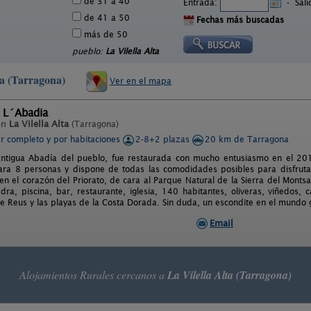
de 31 a 40
Entrada:
-
Sal
de 41 a 50
Fechas más buscadas
más de 50
pueblo:
La Vilella Alta
ta (Tarragona)
Ver en el mapa
l L´Abadia
en
La Vilella Alta
(Tarragona)
er completo y por habitaciones
2-8+2 plazas
20 km de Tarragona
antigua Abadía del pueblo, fue restaurada con mucho entusiasmo en el 2010
ra 8 personas y dispone de todas las comodidades posibles para disfrutar 
 en el corazón del Priorato, de cara al Parque Natural de la Sierra del Monts
dra, piscina, bar, restaurante, iglesia, 140 habitantes, oliveras, viñedos,
e Reus y las playas de la Costa Dorada. Sin duda, un escondite en el mund
Email
Alojamientos Rurales cercanos a
La Vilella Alta (Tarragona)