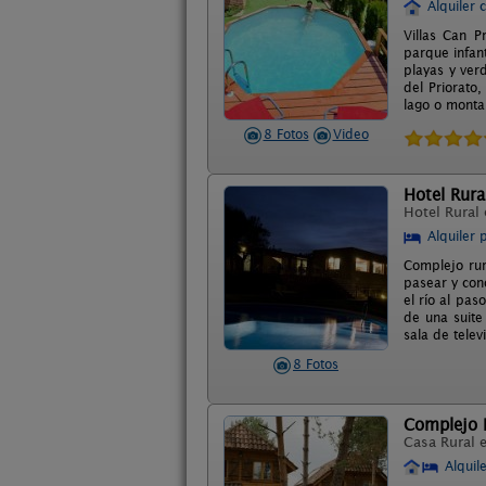
Alquiler 
Villas Can P
parque infan
playas y ver
del Priorato
lago o montañ
8 Fotos
Video
Hotel Rural
Hotel Rural
Alquiler 
Complejo rur
pasear y con
el río al pa
de una suite
sala de telev
8 Fotos
Complejo R
Casa Rural 
Alquil