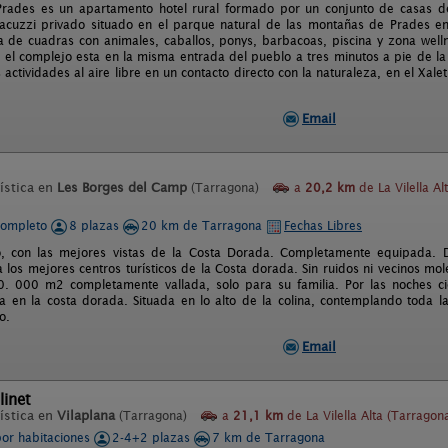
Prades es un apartamento hotel rural formado por un conjunto de casas d
jacuzzi privado situado en el parque natural de las montañas de Prades e
a de cuadras con animales, caballos, ponys, barbacoas, piscina y zona wel
 el complejo esta en la misma entrada del pueblo a tres minutos a pie de la p
 actividades al aire libre en un contacto directo con la naturaleza, en el Xa
Email
ística en
Les Borges del Camp
(Tarragona)
a
20,2 km
de La Vilella Al
completo
8 plazas
20 km de Tarragona
Fechas Libres
o, con las mejores vistas de la Costa Dorada. Completamente equipada. D
 los mejores centros turísticos de la Costa dorada. Sin ruidos ni vecinos m
0. 000 m2 completamente vallada, solo para su familia. Por las noches cie
ca en la costa dorada. Situada en lo alto de la colina, contemplando toda 
o.
Email
linet
ística en
Vilaplana
(Tarragona)
a
21,1 km
de La Vilella Alta (Tarragon
por habitaciones
2-4+2 plazas
7 km de Tarragona