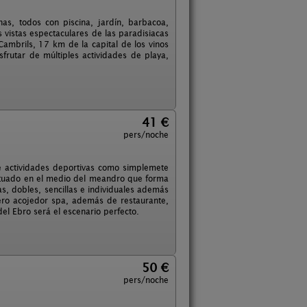
as, todos con piscina, jardín, barbacoa,
 vistas espectaculares de las paradisiacas
ambrils, 17 km de la capital de los vinos
sfrutar de múltiples actividades de playa,
41 €
pers/noche
de actividades deportivas como simplemete
 situado en el medio del meandro que forma
s, dobles, sencillas e individuales además
pero acojedor spa, además de restaurante,
 del Ebro será el escenario perfecto.
50 €
pers/noche