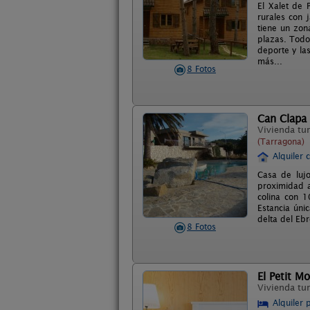
El Xalet de 
rurales con 
tiene un zon
plazas. Todo
deporte y las
más...
8 Fotos
Can Clapa
Vivienda tur
(Tarragona)
Alquiler 
Casa de luj
proximidad a
colina con 1
Estancia úni
delta del Ebr
8 Fotos
El Petit Mo
Vivienda tur
Alquiler 