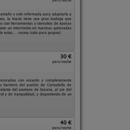
pers/noche
 antaño y solo reformada para adaptarla a
inos, la masía tiene una gran bodega que
as con herramientas y utensilios de épocas
pone un intermedio en nuestras ajetreadas
e estar,... cocina (solo para grupos).
30 €
pers/noche
 decoradas con encanto y completamente
no harinero del pueblo de Cornudella de
delante del pantano de Siurana, al pie del
ral y de tranquilidad, y disponiendo de un
40 €
pers/noche