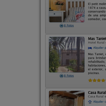
El petit moli
1874 a causa
conservando 
de una ampl
comedor, coc
8 Fotos
Mas Taniet
Hotel Rural
Alquiler 
Mas Taniet, e
para brindar
rehabilitad
habitaciones,
el exterior
piscinas.
8 Fotos
Casa Rural 
Casa Rural 
Alquiler 