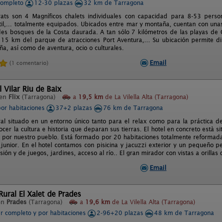
completo
12-30 plazas
32 km de Tarragona
rats son 4 Magníficos chalets individuales con capacidad para 8-53 person
til,... totalmente equipados. Ubicados entre mar y montaña, cuentan con unas
des bosques de la Costa daurada. A tan sólo 7 kilómetros de las playas de C
, 15 km del parque de atracciones Port Aventura,... Su ubicación permite di
a, así como de aventura, ocio o culturales.
Email
(1 comentario)
 Vilar Riu de Baix
 en
Flix
(Tarragona)
a
19,5 km
de La Vilella Alta (Tarragona)
por habitaciones
37+2 plazas
76 km de Tarragona
al situado en un entorno único tanto para el relax como para la práctica 
ocer la cultura e historia que deparan sus tierras. El hotel en concreto està
so por nuestro pueblo. Está formado por 20 habitaciones totalmente reformada
 junior. En el hotel contamos con pisicina y jacuzzi exterior y un pequeño 
isión y de juegos, jardines, acceso al río.. El gran mirador con vistas a orillas
Email
ural El Xalet de Prades
en
Prades
(Tarragona)
a
19,6 km
de La Vilella Alta (Tarragona)
er completo y por habitaciones
2-96+20 plazas
48 km de Tarragona