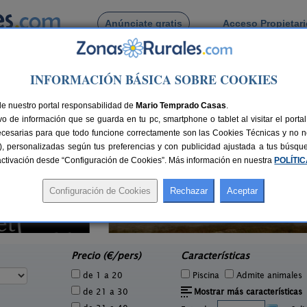
Anúnciate gratis
Acceso Propietar
Busca por pueblo
INFORMACIÓN BÁSICA SOBRE COOKIES
ella Alta
ilella Alta
de nuestro portal responsabilidad de
Mario Temprado Casas
.
o de información que se guarda en tu pc, smartphone o tablet al visitar el port
ecesarias para que todo funcione correctamente son las Cookies Técnicas y no ne
rias), personalizadas según tus preferencias y con publicidad ajustada a tus búsq
sactivación desde “Configuración de Cookies”. Más información en nuestra
POLÍTI
Masovería de La Isla de Buda
2 pers.
10-26 pers.
69 €
33 €
Sant Jaume d´Enveja (Tarragona)
e
desde
Precio (€/pers)
Características
de 1 a 20
Piscina
Admite animales
de 21 a 30
Mostrar más características