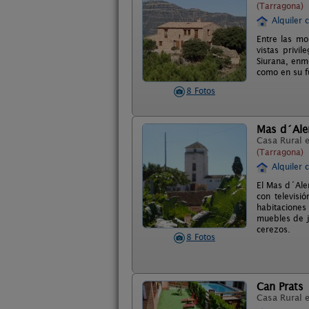
(Tarragona)
Alquiler 
Entre las mo
vistas privi
Siurana, enm
como en su f
8 Fotos
Mas d´Ale
Casa Rural 
(Tarragona)
Alquiler 
El Mas d´Ale
con televisi
habitaciones
muebles de j
cerezos.
8 Fotos
Can Prats
Casa Rural 