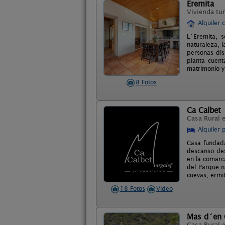
Eremita
Vivienda tur
Alquiler 
L´Eremita, s
naturaleza, l
personas dis
planta cuent
matrimonio y
8 Fotos
Ca Calbet
Casa Rural 
Alquiler 
Casa fundada
descanso des
en la comarc
del Parque n
cuevas, ermi
18 Fotos
Video
Mas d´en 
Casa Rural 