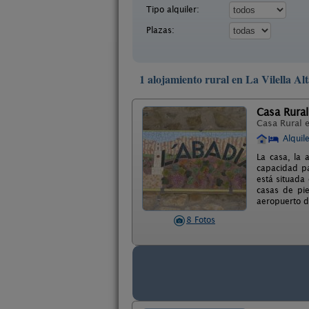
Tipo alquiler:
Plazas:
1 alojamiento rural en La Vilella Al
Casa Rura
Casa Rural 
Alquil
La casa, la 
capacidad pa
está situada
casas de pie
aeropuerto d
8 Fotos