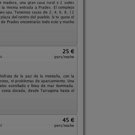
e madera, una gran casa rural y 2 suites
n la misma entrada a Prades. El complejo
lnes-spa. Tenemos casas de 2, 4, 6, 8, 12
laza del centro del pueblo. Si te gusta el
let de Prades encontrarás todo esto y mucho
25 €
ta
pers/noche
isfruta de la paz de la montaña, con la
olestos, ni problemas de aparcamiento. Una
los estrellado y línea de mar iluminada.
la costa dorada, desde Tarragona hasta el
45 €
a)
pers/noche