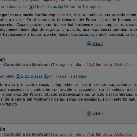
por habitaciones
16+2 plazas
35 km de Tarragona
gori es una masía familiar espectacular, rústica auténtica, conservada como
des actuales. En el centro de la comarca del Priorat, tierra de buenos v
 su color. Casa espaciosa, con buenas habitaciones y salas amplias, decorad
alojamiento tiene algo de regresar al pasado, una experiencia que nos pro
7 habitacions y 3 baños, porche, hogar, barbacoa, sala multifuncional, salas d
Email
ont
en
Cornudella de Montsant
(Tarragona)
a
10,4 km
de La Vilella Alta
completo
2-22 plazas
41 km de Tarragona
 formada por cuatro casas independientes, de diferentes capacidades,
ara conseguir un ambiente confortable y acogedor. Era el antiguo moli
 la comarca del Priorat, situado estratégicamente, al lado del río Siurana, 
al de la sierra del Montsant y de las zonas de escalada, en un entorno natu
 y rápido.
Email
lin
en
Cornudella de Montsant
(Tarragona)
a
14,2 km
de La Vilella Alta