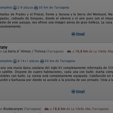
completo
2-9 plazas
30 km de Tarragona
ntañas de Prades y el Priorat, frente a Siurana y la Sierra del Montsant, Ma
legiadas, rodeado de bosques, donde el silencio y el aire puro son el mejo
edio de este paisaje, nos ofrece una imágen aérea de gran belleza. La casa e
uncionamiento.
Email
rany
en
La Serra d´Almos / Tivissa
(Tarragona)
a
16,8 km
de La Vilella Alta
completo
8-14+1 plazas
50 km de Tarragona
rany una masía típica catalana del siglo XV completamente reformada de 35
ón satélite. Dispone de cuatro habitaciones, cada una con baño: ducha co
 dobles con baño. La cocina está completamente equipada. Calefacción en
ardín y barbacoa por donde se accede a la piscina de uso privado. Vista a 
Email
en
Riudecanyes
(Tarragona)
a
18,8 km
de La Vilella Alta (Tarragona)