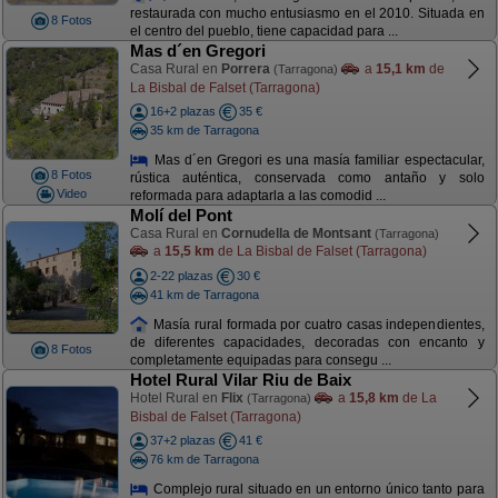
restaurada con mucho entusiasmo en el 2010. Situada en
8 Fotos
el centro del pueblo, tiene capacidad para ...
Mas d´en Gregori
Casa Rural en
Porrera
a
15,1 km
de
(Tarragona)
La Bisbal de Falset (Tarragona)
16+2 plazas
35 €
35 km de Tarragona
Mas d´en Gregori es una masía familiar espectacular,
8 Fotos
rústica auténtica, conservada como antaño y solo
Video
reformada para adaptarla a las comodid ...
Molí del Pont
Casa Rural en
Cornudella de Montsant
(Tarragona)
a
15,5 km
de La Bisbal de Falset (Tarragona)
2-22 plazas
30 €
41 km de Tarragona
Masía rural formada por cuatro casas independientes,
de diferentes capacidades, decoradas con encanto y
8 Fotos
completamente equipadas para consegu ...
Hotel Rural Vilar Riu de Baix
Hotel Rural en
Flix
a
15,8 km
de La
(Tarragona)
Bisbal de Falset (Tarragona)
37+2 plazas
41 €
76 km de Tarragona
Complejo rural situado en un entorno único tanto para