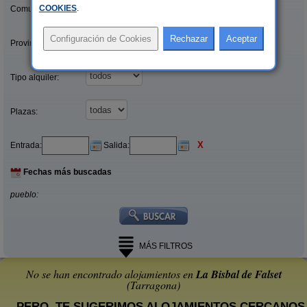
COOKIES
.
Comunidades:
Provincias/Islas:
Tipo alquiler:
Plazas:
X
Entrada:
Salida:
Fechas más buscadas
pueblo:
MÁS FILTROS
No se han encontrado alojamientos en
La Bisbal de Falset
(Tarragona)
... PERO, TE SUGERIMOS ALOJAMIENTOS CERCANOS