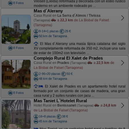
Vilosell (Lleida) reformada y decorada con un estilo rústico
8 Fotos
moderno en un ambiente rodeado po ...
Mas d´Alerany
Casa Rural en
La Serra d´Almos / Tivissa
a
22,3 km
de La Bisbal de Falset
(Tarragona)
(Tarragona)
8-14+1 plazas
25 €
50 km de Tarragona
El Mas d´Alerany una masía típica catalana del siglo
8 Fotos
XV completamente reformada de 350 m2, incluye una sala
de estar de 100m2 con televisión ...
Complejo Rural El Xalet de Prades
Casa Rural en
Prades
a
22,5 km
de
(Tarragona)
La Bisbal de Falset (Tarragona)
2-96+20 plazas
50 €
48 km de Tarragona
El Xalet de Prades es un apartamento hotel rural
formado por un conjunto de casas de madera, una gran
8 Fotos
casa rural y 2 suites rurales con jacu ...
Mas Taniet L´Hotelet Rural
Hotel Rural en
Benissanet
a
24,8 km
(Tarragona)
de La Bisbal de Falset (Tarragona)
16+8 plazas
38 €
45 km de Tarragona
Mas Taniet, es un exclusivo hotel rural y familiar, de 8