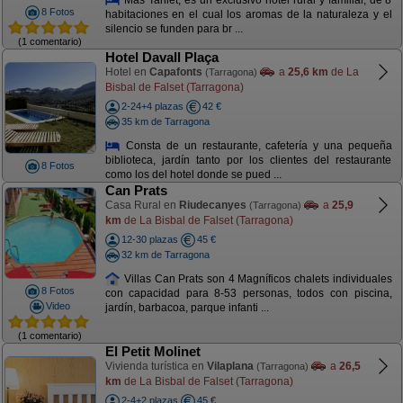
8 Fotos
habitaciones en el cual los aromas de la naturaleza y el
silencio se funden para br ...
(1 comentario)
Hotel Davall Plaça
Hotel en
Capafonts
a
25,6 km
de La
(Tarragona)
Bisbal de Falset (Tarragona)
2-24+4 plazas
42 €
35 km de Tarragona
Consta de un restaurante, cafetería y una pequeña
biblioteca, jardín tanto por los clientes del restaurante
8 Fotos
como los del hotel donde se pued ...
Can Prats
Casa Rural en
Riudecanyes
a
25,9
(Tarragona)
km
de La Bisbal de Falset (Tarragona)
12-30 plazas
45 €
32 km de Tarragona
Villas Can Prats son 4 Magníficos chalets individuales
8 Fotos
con capacidad para 8-53 personas, todos con piscina,
Video
jardín, barbacoa, parque infanti ...
(1 comentario)
El Petit Molinet
Vivienda turística en
Vilaplana
a
26,5
(Tarragona)
km
de La Bisbal de Falset (Tarragona)
2-4+2 plazas
45 €