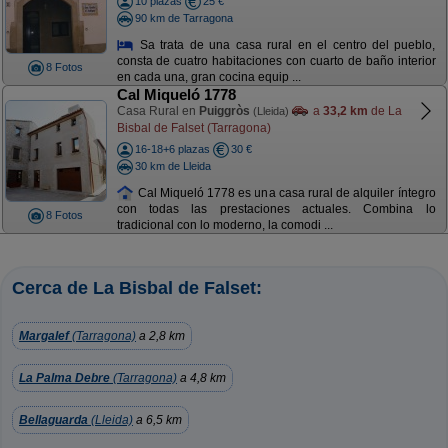
10 plazas
25 €
90 km de Tarragona
Sa trata de una casa rural en el centro del pueblo,
consta de cuatro habitaciones con cuarto de baño interior
8 Fotos
en cada una, gran cocina equip ...
Cal Miqueló 1778
Casa Rural en
Puiggròs
a
33,2 km
de La
(Lleida)
Bisbal de Falset (Tarragona)
16-18+6 plazas
30 €
30 km de Lleida
Cal Miqueló 1778 es una casa rural de alquiler íntegro
con todas las prestaciones actuales. Combina lo
8 Fotos
tradicional con lo moderno, la comodi ...
Cerca de La Bisbal de Falset:
Margalef
(Tarragona)
a 2,8 km
La Palma Debre
(Tarragona)
a 4,8 km
Bellaguarda
(Lleida)
a 6,5 km