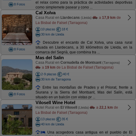
el relax como para la práctica de actividades deportivas
8 Fotos
como simplemete pasear y cono ...
Cal Xolva
Casa Rural en
Llardecans
a
17,9 km
de
(Lleida)
La Bisbal de Falset (Tarragona)
10 plazas
18 €
30 km de Lleida
Descubre el encanto de Cal Xolva, una casa rural
situada en Llardecans, a 30 kilómetros de Lleida, en la
8 Fotos
comarca del Segrià, que combina tra ...
Mas del Salin
Casa Rural en
Cornudella de Montsant
(Tarragona)
a
19 km
de La Bisbal de Falset (Tarragona)
2-9 plazas
40 €
30 km de Tarragona
Entre las montañas de Prades y el Priorat, frente a
Siurana y la Sierra del Montsant, Mas del Salín, está
8 Fotos
situado en un balcón con vistas pr ...
Vilosell Wine Hotel
Hotel Rural en
El Vilosell
a
22,1 km
de
(Lleida)
La Bisbal de Falset (Tarragona)
13 plazas
35 €
40 km de Lleida
Una acogedora casa antigua en el pueblo de El