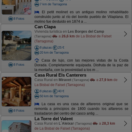
7 km de Tarragona
El petit molinet es un antiguo molino rehabilitado
construido junto al río del bonito pueblo de Vilaplana. El
8 Fotos
molino fue destuido en 1874 a ...
Can Clapa
Vivienda turística en
Les Borges del Camp
a
26,6 km
de La Bisbal de Falset
(Tarragona)
(Tarragona)
8 plazas
25 €
20 km de Tarragona
Casa de lujo, con las mejores vistas de la Costa
8 Fotos
Dorada. Completamente equipada. Disfruta de la paz de
la montaña, con la proximidad a los m ...
Casa Rural Els Canterers
Casa Rural en
Miravet
a
27,9 km
de
(Tarragona)
La Bisbal de Falset (Tarragona)
8 plazas
40 €
50 km de Tarragona
La casa es una casa de alfareros original que se
remonta a principios de 1800 cuando los alfareros se
8 Fotos
trasladaron del centro del casco antig ...
La Torre del Valent
Casa Rural en
L´Aleixar
a
28,3 km
(Tarragona)
de La Bisbal de Falset (Tarragona)