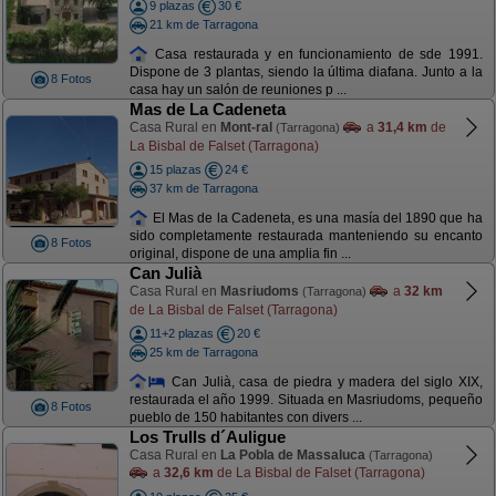
9 plazas
30 €
21 km de Tarragona
Casa restaurada y en funcionamiento de sde 1991.
Dispone de 3 plantas, siendo la última diafana. Junto a la
8 Fotos
casa hay un salón de reuniones p ...
Mas de La Cadeneta
Casa Rural en
Mont-ral
a
31,4 km
de
(Tarragona)
La Bisbal de Falset (Tarragona)
15 plazas
24 €
37 km de Tarragona
El Mas de la Cadeneta, es una masía del 1890 que ha
sido completamente restaurada manteniendo su encanto
8 Fotos
original, dispone de una amplia fin ...
Can Julià
Casa Rural en
Masriudoms
a
32 km
(Tarragona)
de La Bisbal de Falset (Tarragona)
11+2 plazas
20 €
25 km de Tarragona
Can Julià, casa de piedra y madera del siglo XIX,
restaurada el año 1999. Situada en Masriudoms, pequeño
8 Fotos
pueblo de 150 habitantes con divers ...
Los Trulls d´Auligue
Casa Rural en
La Pobla de Massaluca
(Tarragona)
a
32,6 km
de La Bisbal de Falset (Tarragona)