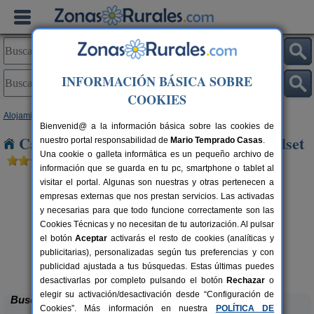
INFORMACIÓN BÁSICA SOBRE
COOKIES
Alojamientos
>
Cataluña
>
Tarragona
> La Bisbal de Falset
Bienvenid@ a la información básica sobre las cookies de
Casas Rurales cerca de La Bisbal de Falset
nuestro portal responsabilidad de
Mario Temprado Casas
.
Una cookie o galleta informática es un pequeño archivo de
información que se guarda en tu pc, smartphone o tablet al
visitar el portal. Algunas son nuestras y otras pertenecen a
empresas externas que nos prestan servicios. Las activadas
y necesarias para que todo funcione correctamente son las
Cookies Técnicas y no necesitan de tu autorización. Al pulsar
el botón
Aceptar
activarás el resto de cookies (analíticas y
publicitarias), personalizadas según tus preferencias y con
Lo Trabucador Alojamiento Rural
rs.
2-20 pers.
 €
25 €
publicidad ajustada a tus búsquedas. Estas últimas puedes
Poble Nou del Delta (Tarragona)
desde
desactivarlas por completo pulsando el botón
Rechazar
o
elegir su activación/desactivación desde “Configuración de
Buscar
Cookies”. Más información en nuestra
POLÍTICA DE