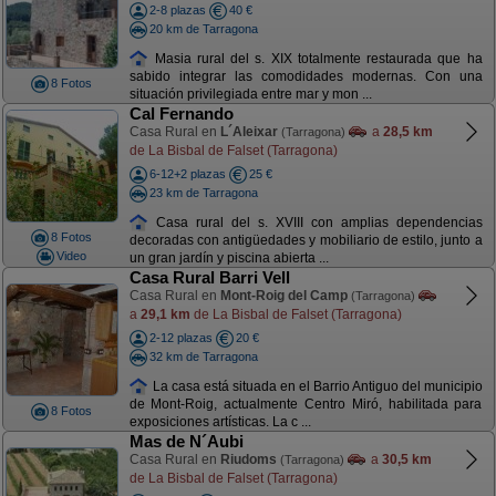
2-8 plazas
40 €
20 km de Tarragona
Masia rural del s. XIX totalmente restaurada que ha
sabido integrar las comodidades modernas. Con una
8 Fotos
situación privilegiada entre mar y mon ...
Cal Fernando
Casa Rural en
L´Aleixar
a
28,5 km
(Tarragona)
de La Bisbal de Falset (Tarragona)
6-12+2 plazas
25 €
23 km de Tarragona
Casa rural del s. XVIII con amplias dependencias
8 Fotos
decoradas con antigüedades y mobiliario de estilo, junto a
Video
un gran jardín y piscina abierta ...
Casa Rural Barri Vell
Casa Rural en
Mont-Roig del Camp
(Tarragona)
a
29,1 km
de La Bisbal de Falset (Tarragona)
2-12 plazas
20 €
32 km de Tarragona
La casa está situada en el Barrio Antiguo del municipio
de Mont-Roig, actualmente Centro Miró, habilitada para
8 Fotos
exposiciones artísticas. La c ...
Mas de N´Aubi
Casa Rural en
Riudoms
a
30,5 km
(Tarragona)
de La Bisbal de Falset (Tarragona)