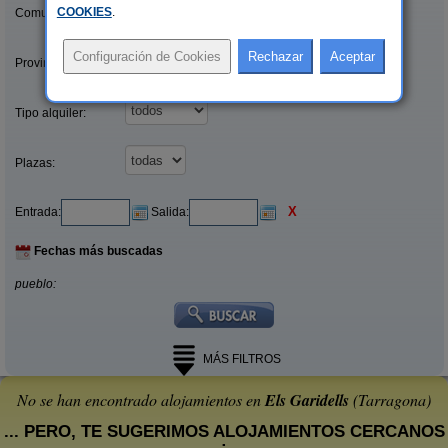
COOKIES
.
Comunidades:
Provincias/Islas:
Tipo alquiler:
Plazas:
X
Entrada:
Salida:
Fechas más buscadas
pueblo:
MÁS FILTROS
No se han encontrado alojamientos en
Els Garidells
(Tarragona)
... PERO, TE SUGERIMOS ALOJAMIENTOS CERCANOS
: