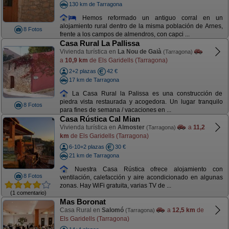
130 km de Tarragona
Hemos reformado un antiguo corral en un
alojamiento rural dentro de la misma población de Arnes,
8 Fotos
frente a los campos de almendros, con capci ...
Casa Rural La Pallissa
Vivienda turística en
La Nou de Gaià
(Tarragona)
a
10,9 km
de Els Garidells (Tarragona)
2+2 plazas
42 €
17 km de Tarragona
La Casa Rural la Palissa es una construcción de
piedra vista restaurada y acogedora. Un lugar tranquilo
8 Fotos
para fines de semana / vacaciones en ...
Casa Rústica Cal Mian
Vivienda turística en
Almoster
a
11,2
(Tarragona)
km
de Els Garidells (Tarragona)
6-10+2 plazas
30 €
21 km de Tarragona
Nuestra Casa Rústica ofrece alojamiento con
8 Fotos
ventilación, calefacción y aire acondicionado en algunas
zonas. Hay WiFi gratuita, varias TV de ...
(1 comentario)
Mas Boronat
Casa Rural en
Salomó
a
12,5 km
de
(Tarragona)
Els Garidells (Tarragona)