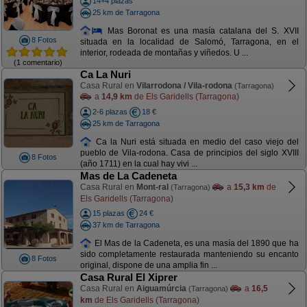
14+4 plazas
25 km de Tarragona
Mas Boronat es una masía catalana del S. XVII
8 Fotos
situada en la localidad de Salomó, Tarragona, en el
interior, rodeada de montañas y viñedos. U ...
(1 comentario)
Ca La Nuri
Casa Rural en
Vilarrodona / Vila-rodona
(Tarragona)
a
14,9 km
de Els Garidells (Tarragona)
2-6 plazas
18 €
25 km de Tarragona
Ca la Nuri está situada en medio del caso viejo del
pueblo de Vila-rodona. Casa de principios del siglo XVIII
8 Fotos
(año 1711) en la cual hay vivi ...
Mas de La Cadeneta
Casa Rural en
Mont-ral
a
15,3 km
de
(Tarragona)
Els Garidells (Tarragona)
15 plazas
24 €
37 km de Tarragona
El Mas de la Cadeneta, es una masía del 1890 que ha
sido completamente restaurada manteniendo su encanto
8 Fotos
original, dispone de una amplia fin ...
Casa Rural El Xiprer
Casa Rural en
Aiguamúrcia
a
16,5
(Tarragona)
km
de Els Garidells (Tarragona)