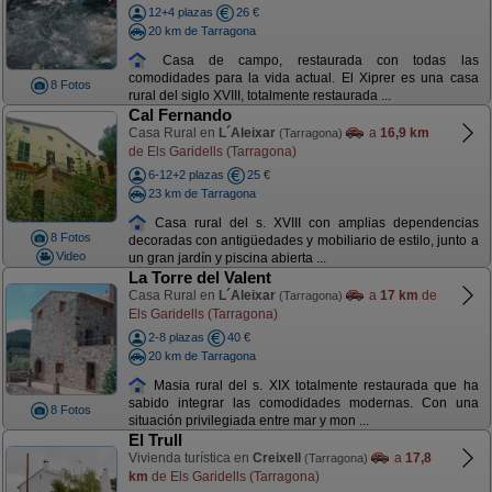
12+4 plazas
26 €
20 km de Tarragona
Casa de campo, restaurada con todas las
comodidades para la vida actual. El Xiprer es una casa
8 Fotos
rural del siglo XVIII, totalmente restaurada ...
Cal Fernando
Casa Rural en
L´Aleixar
a
16,9 km
(Tarragona)
de Els Garidells (Tarragona)
6-12+2 plazas
25 €
23 km de Tarragona
Casa rural del s. XVIII con amplias dependencias
8 Fotos
decoradas con antigüedades y mobiliario de estilo, junto a
Video
un gran jardín y piscina abierta ...
La Torre del Valent
Casa Rural en
L´Aleixar
a
17 km
de
(Tarragona)
Els Garidells (Tarragona)
2-8 plazas
40 €
20 km de Tarragona
Masia rural del s. XIX totalmente restaurada que ha
sabido integrar las comodidades modernas. Con una
8 Fotos
situación privilegiada entre mar y mon ...
El Trull
Vivienda turística en
Creixell
a
17,8
(Tarragona)
km
de Els Garidells (Tarragona)