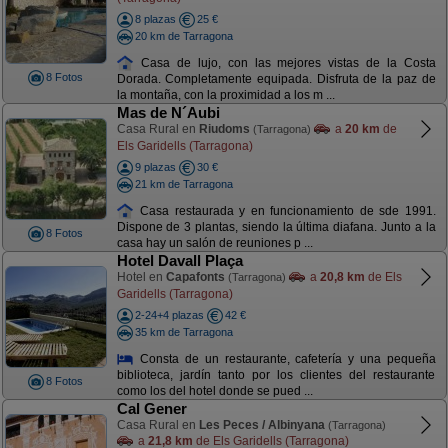
8 plazas
25 €
20 km de Tarragona
Casa de lujo, con las mejores vistas de la Costa
8 Fotos
Dorada. Completamente equipada. Disfruta de la paz de
la montaña, con la proximidad a los m ...
Mas de N´Aubi
Casa Rural en
Riudoms
a
20 km
de
(Tarragona)
Els Garidells (Tarragona)
9 plazas
30 €
21 km de Tarragona
Casa restaurada y en funcionamiento de sde 1991.
Dispone de 3 plantas, siendo la última diafana. Junto a la
8 Fotos
casa hay un salón de reuniones p ...
Hotel Davall Plaça
Hotel en
Capafonts
a
20,8 km
de Els
(Tarragona)
Garidells (Tarragona)
2-24+4 plazas
42 €
35 km de Tarragona
Consta de un restaurante, cafetería y una pequeña
biblioteca, jardín tanto por los clientes del restaurante
8 Fotos
como los del hotel donde se pued ...
Cal Gener
Casa Rural en
Les Peces / Albinyana
(Tarragona)
a
21,8 km
de Els Garidells (Tarragona)