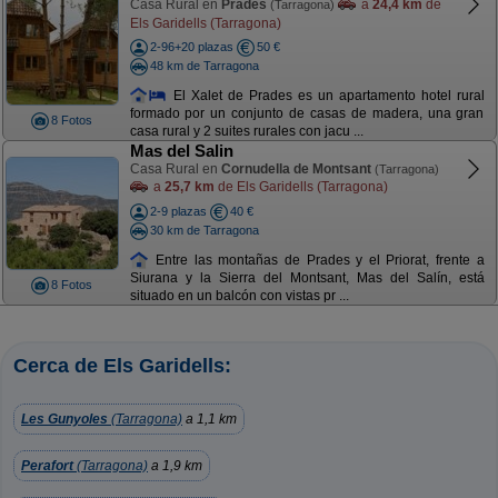
Casa Rural en
Prades
a
24,4 km
de
(Tarragona)
Els Garidells (Tarragona)
2-96+20 plazas
50 €
48 km de Tarragona
El Xalet de Prades es un apartamento hotel rural
formado por un conjunto de casas de madera, una gran
8 Fotos
casa rural y 2 suites rurales con jacu ...
Mas del Salin
Casa Rural en
Cornudella de Montsant
(Tarragona)
a
25,7 km
de Els Garidells (Tarragona)
2-9 plazas
40 €
30 km de Tarragona
Entre las montañas de Prades y el Priorat, frente a
Siurana y la Sierra del Montsant, Mas del Salín, está
8 Fotos
situado en un balcón con vistas pr ...
Cerca de Els Garidells:
Les Gunyoles
(Tarragona)
a 1,1 km
Perafort
(Tarragona)
a 1,9 km