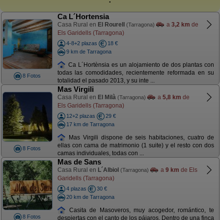
Ca L´Hortensia
Casa Rural en
El Rourell
a
3,2 km
de
(Tarragona)
Els Garidells (Tarragona)
4-8+2 plazas
18 €
9 km de Tarragona
Ca L´Hortènsia es un alojamiento de dos plantas con
todas las comodidades, recientemente reformada en su
8 Fotos
totalidad el pasado 2013, y su inte ...
Mas Virgili
Casa Rural en
El Milà
a
5,8 km
de
(Tarragona)
Els Garidells (Tarragona)
12+2 plazas
29 €
17 km de Tarragona
Mas Virgili dispone de seis habitaciones, cuatro de
ellas con cama de matrimonio (1 suite) y el resto con dos
8 Fotos
camas individuales, todas con ...
Mas de Sans
Casa Rural en
L´Albiol
a
9 km
de Els
(Tarragona)
Garidells (Tarragona)
4 plazas
30 €
20 km de Tarragona
Casita de Masoveros, muy acogedor, romántico, te
8 Fotos
despiertas con el canto de los pájaros. Dentro de una finca