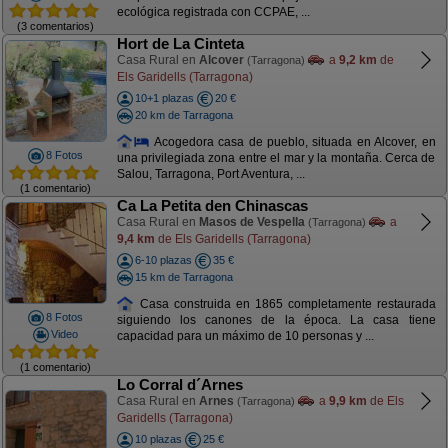
ecológica registrada con CCPAE, ...
(3 comentarios)
Hort de La Cinteta
Casa Rural en
Alcover
a
9,2 km
de
(Tarragona)
Els Garidells (Tarragona)
10+1 plazas
20 €
20 km de Tarragona
Acogedora casa de pueblo, situada en Alcover, en
8 Fotos
una privilegiada zona entre el mar y la montaña. Cerca de
Salou, Tarragona, Port Aventura, ...
(1 comentario)
Ca La Petita den Chinascas
Casa Rural en
Masos de Vespella
a
(Tarragona)
9,4 km
de Els Garidells (Tarragona)
6-10 plazas
35 €
15 km de Tarragona
Casa construida en 1865 completamente restaurada
8 Fotos
siguiendo los canones de la época. La casa tiene
Video
capacidad para un máximo de 10 personas y ...
(1 comentario)
Lo Corral d´Arnes
Casa Rural en
Arnes
a
9,9 km
de Els
(Tarragona)
Garidells (Tarragona)
10 plazas
25 €