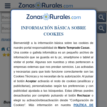
INFORMACIÓN BÁSICA SOBRE
COOKIES
Alojamientos
>
Cataluña
>
Tarragona
> Els Garidells
Bienvenid@ a la información básica sobre las cookies de
Casas Rurales cerca de Els Garidells
nuestro portal responsabilidad de
Mario Temprado Casas
.
Una cookie o galleta informática es un pequeño archivo de
información que se guarda en tu pc, smartphone o tablet al
visitar el portal. Algunas son nuestras y otras pertenecen a
empresas externas que nos prestan servicios. Las activadas
y necesarias para que todo funcione correctamente son las
Cookies Técnicas y no necesitan de tu autorización. Al pulsar
el botón
Aceptar
activarás el resto de cookies (analíticas y
publicitarias), personalizadas según tus preferencias y con
Ca Calbet
rs.
2-7+2 pers.
 €
69 €
publicidad ajustada a tus búsquedas. Estas últimas puedes
Margalef (Tarragona)
desde
desactivarlas por completo pulsando el botón
Rechazar
o
elegir su activación/desactivación desde “Configuración de
Buscar
Cookies”. Más información en nuestra
POLÍTICA DE