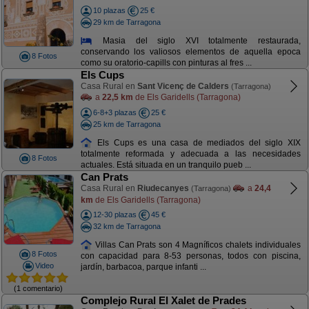
10 plazas
25 €
29 km de Tarragona
Masia del siglo XVI totalmente restaurada,
conservando los valiosos elementos de aquella epoca
8 Fotos
como su oratorio-capills con pinturas al fres ...
Els Cups
Casa Rural en
Sant Vicenç de Calders
(Tarragona)
a
22,5 km
de Els Garidells (Tarragona)
6-8+3 plazas
25 €
25 km de Tarragona
Els Cups es una casa de mediados del siglo XIX
totalmente reformada y adecuada a las necesidades
8 Fotos
actuales. Está situada en un tranquilo pueb ...
Can Prats
Casa Rural en
Riudecanyes
a
24,4
(Tarragona)
km
de Els Garidells (Tarragona)
12-30 plazas
45 €
32 km de Tarragona
Villas Can Prats son 4 Magníficos chalets individuales
8 Fotos
con capacidad para 8-53 personas, todos con piscina,
Video
jardín, barbacoa, parque infanti ...
(1 comentario)
Complejo Rural El Xalet de Prades