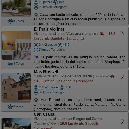
10 plazas
10 €
20 km de Tarragona
Casa con jardín privado, situada a 200 m de la playa,
en zona contigua a un club social público que dispone de
8 Fotos
pistas de tenis, frontón, squ ...
El Petit Molinet
Vivienda turística en
Vilaplana
a
18,2
(Tarragona)
km
de Els Garidells (Tarragona)
2-4+2 plazas
45 €
7 km de Tarragona
El petit molinet es un antiguo molino rehabilitado
construido junto al río del bonito pueblo de Vilaplana. El
8 Fotos
molino fue destuido en 1874 a ...
Mas Rossell
Casa Rural en
El Pla de Santa Maria
(Tarragona)
a
19,2 km
de Els Garidells (Tarragona)
2-15+1 plazas
35 €
37 km de Tarragona
Mas Rossell es un alojamiento rural, situado en el
término municipal de El Pla de Santa María, en Alt Camp
8 Fotos
(Tarragona), data de finales del ...
Can Clapa
Vivienda turística en
Les Borges del Camp
a
19,8 km
de Els Garidells
(Tarragona)
(Tarragona)