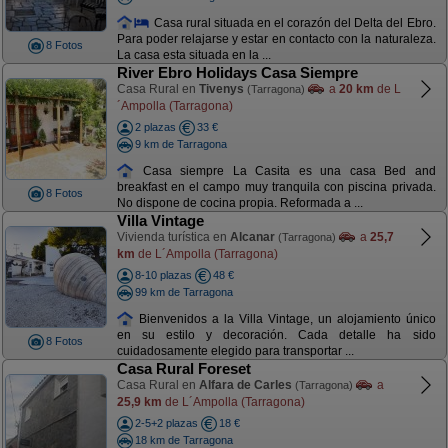
Casa rural situada en el corazón del Delta del Ebro.
Para poder relajarse y estar en contacto con la naturaleza.
8 Fotos
La casa esta situada en la ...
River Ebro Holidays Casa Siempre
Casa Rural en
Tivenys
a
20 km
de L
(Tarragona)
´Ampolla (Tarragona)
2 plazas
33 €
9 km de Tarragona
Casa siempre La Casita es una casa Bed and
breakfast en el campo muy tranquila con piscina privada.
8 Fotos
No dispone de cocina propia. Reformada a ...
Villa Vintage
Vivienda turística en
Alcanar
a
25,7
(Tarragona)
km
de L´Ampolla (Tarragona)
8-10 plazas
48 €
99 km de Tarragona
Bienvenidos a la Villa Vintage, un alojamiento único
en su estilo y decoración. Cada detalle ha sido
8 Fotos
cuidadosamente elegido para transportar ...
Casa Rural Foreset
Casa Rural en
Alfara de Carles
a
(Tarragona)
25,9 km
de L´Ampolla (Tarragona)
2-5+2 plazas
18 €
18 km de Tarragona