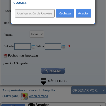
COOKIES
.
Provincias/Islas:
Tipo alquiler:
Plazas:
X
Entrada:
Salida:
Fechas más buscadas
pueblo:
L´Ampolla
MÁS FILTROS
3 alojamientos rurales en L´Ampolla
(Tarragona)
Ver en el mapa
Villa Amador