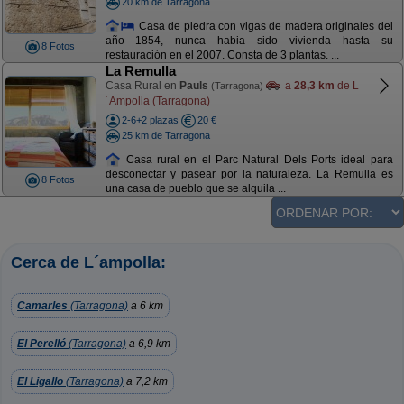
20 km de Tarragona
Casa de piedra con vigas de madera originales del
año 1854, nunca habia sido vivienda hasta su
8 Fotos
restauración en el 2007. Consta de 3 plantas. ...
La Remulla
Casa Rural en
Pauls
a
28,3 km
de L
(Tarragona)
´Ampolla (Tarragona)
2-6+2 plazas
20 €
25 km de Tarragona
Casa rural en el Parc Natural Dels Ports ideal para
desconectar y pasear por la naturaleza. La Remulla es
8 Fotos
una casa de pueblo que se alquila ...
Cerca de L´ampolla:
Camarles
(Tarragona)
a 6 km
El Perelló
(Tarragona)
a 6,9 km
El Ligallo
(Tarragona)
a 7,2 km