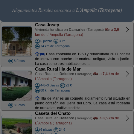
Alojamientos Rurales cercanos a
L´Ampolla (Tarragona)
Casa Josep
Vivienda turística en
Camarles
a
3,6
(Tarragona)
km
de L´Ampolla (Tarragona)
6 plazas
30 €
74 km de Tarragona
Casa contruida en 1950 y rehabilitada 2017 consta
de terraza con porche de madera antigua, vista a jardin.
8 Fotos
La casa tiene tres habitaciones, ...
Casa Rural Illa de Mar
Casa Rural en
Deltebre
a
7,4 km
de
(Tarragona)
L´Ampolla (Tarragona)
4-8+3 plazas
22 €
80 km de Tarragona
Illa de Mar es un coqueto alojamiento rural situado en
pleno corazón del Delta del Ebro. La casa está rodeada
8 Fotos
de arrozales, cultivo tradicio ...
Caseta del Chato
Casa Rural en
Deltebre
a
8,5 km
de
(Tarragona)
L´Ampolla (Tarragona)
6 plazas
24 €