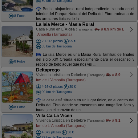
80 km de Tarragona
Bonito alojamiento rural independiente, situada en el
interior del Parque Natural del Delta del Ebro, rodeada de
8 Fotos
los arrozares típicos de la ...
La Iaia Merce - Masia Rural
Casa Rural en
L´Aldea
a
8,9 km
de L
(Tarragona)
´Ampolla (Tarragona)
2-13+2 plazas
55 €
65 km de Tarragona
La iaia Merce es una Masia Rural familiar, de finales
del siglo XIX Creada especialmente para el descanso y
8 Fotos
reposo de todo aquel que nos vis ...
Deltaprego
Vivienda turística en
Deltebre
a
8,9
(Tarragona)
km
de L´Ampolla (Tarragona)
4-16+2 plazas
30 €
90 km de Tarragona
la casa está situada en un lugar único, en el centro del
Delta del Ebro donde se encuentra una magnífica flora y
8 Fotos
fauna, en el corazón de un ...
Villa Ca La Vicen
Vivienda turística en
Deltebre
a
9,1
(Tarragona)
km
de L´Ampolla (Tarragona)
4-8+2 plazas
30 €
79 km de Tarragona