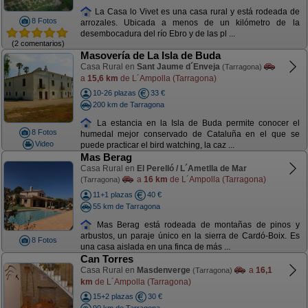
La Casa lo Vivet es una casa rural y está rodeada de
8 Fotos
arrozales. Ubicada a menos de un kilómetro de la
desembocadura del río Ebro y de las pl ...
(2 comentarios)
Masovería de La Isla de Buda
Casa Rural en
Sant Jaume d´Enveja
(Tarragona)
a
15,6 km
de L´Ampolla (Tarragona)
10-26 plazas
33 €
200 km de Tarragona
La estancia en la Isla de Buda permite conocer el
8 Fotos
humedal mejor conservado de Cataluña en el que se
Video
puede practicar el bird watching, la caz ...
Mas Berag
Casa Rural en
El Perelló / L´Ametlla de Mar
a
16 km
de L´Ampolla (Tarragona)
(Tarragona)
11+1 plazas
40 €
55 km de Tarragona
Mas Berag está rodeada de montañas de pinos y
arbustos, un paraje único en la sierra de Cardó-Boix. Es
8 Fotos
una casa aislada en una finca de más ...
Can Torres
Casa Rural en
Masdenverge
a
16,1
(Tarragona)
km
de L´Ampolla (Tarragona)
15+2 plazas
30 €
90 km de Tarragona