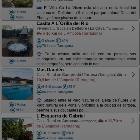
El Villa Ca La Vicen está ubicado en la localidad
8 Fotos
catalana de Deltebre, a 9 km del parque natural Delta del
Video
Ebro, y ofrece piscina de tempor ...
Casita A L´Orilla del Rio
Vivienda turística en
Deltebre / La Cava
(Tarragona)
a
10 km
de L´Ampolla (Tarragona)
3 plazas
24 €
70 km de Tarragona
En la misma orilla del río con su paseos, sus
chiringuitos, en una calle tranquila se encuentra nuestra
8 Fotos
casita pequeña, pero con todo lo nec ...
Mas Daudén
Casa Rural en
Campredó / Tortosa
a
(Tarragona)
10,9 km
de L´Ampolla (Tarragona)
6-8+2 plazas
35 €
80 km de Tarragona
Situado entre el Parc Natural del Delta de l´Ebre y el
8 Fotos
Parc Natural dels Ports, y próximo a la ciudad de Tortosa,
Video
permite a sus ocupantes po ...
L´Esquerra de Gabriel
Casa Rural en
Amposta
a
11,7 km
(Tarragona)
de L´Ampolla (Tarragona)
10+2 plazas
20 €
85 km de Tarragona