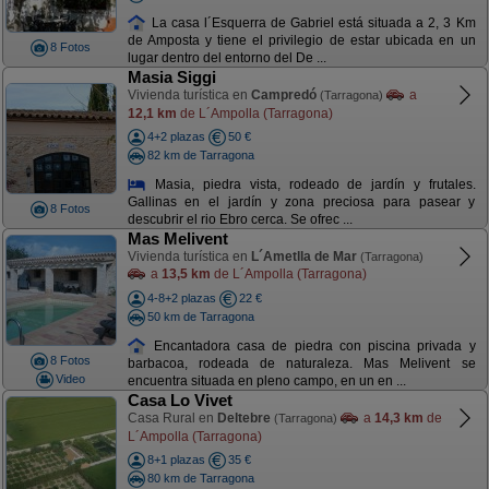
La casa l´Esquerra de Gabriel está situada a 2, 3 Km
de Amposta y tiene el privilegio de estar ubicada en un
8 Fotos
lugar dentro del entorno del De ...
Masia Siggi
Vivienda turística en
Campredó
a
(Tarragona)
12,1 km
de L´Ampolla (Tarragona)
4+2 plazas
50 €
82 km de Tarragona
Masia, piedra vista, rodeado de jardín y frutales.
Gallinas en el jardín y zona preciosa para pasear y
8 Fotos
descubrir el rio Ebro cerca. Se ofrec ...
Mas Melivent
Vivienda turística en
L´Ametlla de Mar
(Tarragona)
a
13,5 km
de L´Ampolla (Tarragona)
4-8+2 plazas
22 €
50 km de Tarragona
Encantadora casa de piedra con piscina privada y
8 Fotos
barbacoa, rodeada de naturaleza. Mas Melivent se
Video
encuentra situada en pleno campo, en un en ...
Casa Lo Vivet
Casa Rural en
Deltebre
a
14,3 km
de
(Tarragona)
L´Ampolla (Tarragona)
8+1 plazas
35 €
80 km de Tarragona