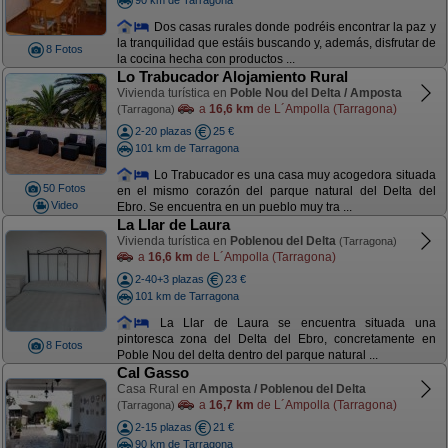
Dos casas rurales donde podréis encontrar la paz y
la tranquilidad que estáis buscando y, además, disfrutar de
8 Fotos
la cocina hecha con productos ...
Lo Trabucador Alojamiento Rural
Vivienda turística en
Poble Nou del Delta / Amposta
a
16,6 km
de L´Ampolla (Tarragona)
(Tarragona)
2-20 plazas
25 €
101 km de Tarragona
Lo Trabucador es una casa muy acogedora situada
50 Fotos
en el mismo corazón del parque natural del Delta del
Video
Ebro. Se encuentra en un pueblo muy tra ...
La Llar de Laura
Vivienda turística en
Poblenou del Delta
(Tarragona)
a
16,6 km
de L´Ampolla (Tarragona)
2-40+3 plazas
23 €
101 km de Tarragona
La Llar de Laura se encuentra situada una
pintoresca zona del Delta del Ebro, concretamente en
8 Fotos
Poble Nou del delta dentro del parque natural ...
Cal Gasso
Casa Rural en
Amposta / Poblenou del Delta
a
16,7 km
de L´Ampolla (Tarragona)
(Tarragona)
2-15 plazas
21 €
90 km de Tarragona