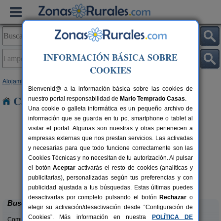
INFORMACIÓN BÁSICA SOBRE
COOKIES
Alojamientos
>
Cataluña
>
Tarragona
> L´Ampolla
Bienvenid@ a la información básica sobre las cookies de
Casas Rurales en L´Ampolla
nuestro portal responsabilidad de
Mario Temprado Casas
.
Una cookie o galleta informática es un pequeño archivo de
información que se guarda en tu pc, smartphone o tablet al
visitar el portal. Algunas son nuestras y otras pertenecen a
empresas externas que nos prestan servicios. Las activadas
y necesarias para que todo funcione correctamente son las
Cookies Técnicas y no necesitan de tu autorización. Al pulsar
el botón
Aceptar
activarás el resto de cookies (analíticas y
Ca Calbet
rs.
2-7+2 pers.
publicitarias), personalizadas según tus preferencias y con
 €
69 €
Margalef (Tarragona)
desde
publicidad ajustada a tus búsquedas. Estas últimas puedes
desactivarlas por completo pulsando el botón
Rechazar
o
Buscar
elegir su activación/desactivación desde “Configuración de
Cookies”. Más información en nuestra
POLÍTICA DE
Comunidades: