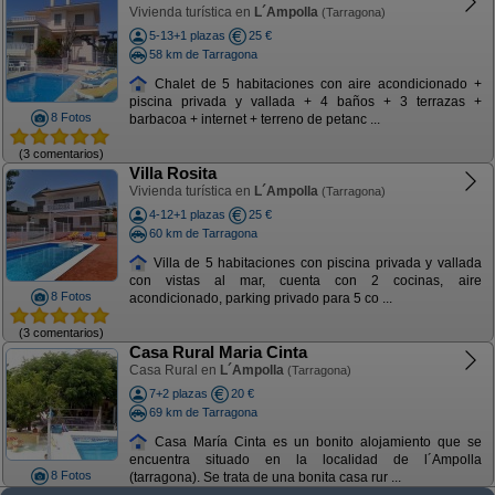
Vivienda turística en
L´Ampolla
(Tarragona)
5-13+1 plazas
25 €
58 km de Tarragona
Chalet de 5 habitaciones con aire acondicionado +
piscina privada y vallada + 4 baños + 3 terrazas +
8 Fotos
barbacoa + internet + terreno de petanc ...
(3 comentarios)
Villa Rosita
Vivienda turística en
L´Ampolla
(Tarragona)
4-12+1 plazas
25 €
60 km de Tarragona
Villa de 5 habitaciones con piscina privada y vallada
con vistas al mar, cuenta con 2 cocinas, aire
8 Fotos
acondicionado, parking privado para 5 co ...
(3 comentarios)
Casa Rural Maria Cinta
Casa Rural en
L´Ampolla
(Tarragona)
7+2 plazas
20 €
69 km de Tarragona
Casa María Cinta es un bonito alojamiento que se
encuentra situado en la localidad de l´Ampolla
8 Fotos
(tarragona). Se trata de una bonita casa rur ...