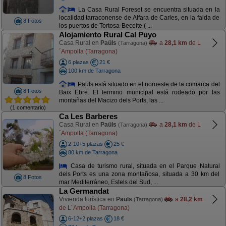
La Casa Rural Foreset se encuentra situada en la
localidad tarraconense de Alfara de Carles, en la falda de
8 Fotos
los puertos de Tortosa-Beceite ( ...
Alojamiento Rural Cal Puyo
Casa Rural en
Paüls
a
28,1 km
de L
(Tarragona)
´Ampolla (Tarragona)
6 plazas
21 €
100 km de Tarragona
Paüls está situado en el noroeste de la comarca del
8 Fotos
Baix Ebre. El termino municipal está rodeado por las
montañas del Macizo dels Ports, las ...
(1 comentario)
Ca Les Barberes
Casa Rural en
Paüls
a
28,1 km
de L
(Tarragona)
´Ampolla (Tarragona)
2-10+5 plazas
25 €
80 km de Tarragona
Casa de turismo rural, situada en el Parque Natural
dels Ports es una zona montañosa, situada a 30 km del
8 Fotos
mar Mediterráneo, Estels del Sud, ...
La Germandat
Vivienda turística en
Paüls
a
28,2 km
(Tarragona)
de L´Ampolla (Tarragona)
6-12+2 plazas
18 €