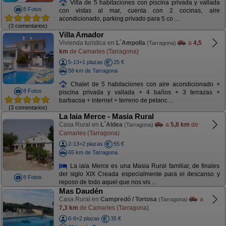
Villa de 5 habitaciones con piscina privada y vallada
8 Fotos
con vistas al mar, cuenta con 2 cocinas, aire
acondicionado, parking privado para 5 co ...
(3 comentarios)
Villa Amador
Vivienda turística en
L´Ampolla
a
4,5
(Tarragona)
km
de Camarles (Tarragona)
5-13+1 plazas
25 €
58 km de Tarragona
Chalet de 5 habitaciones con aire acondicionado +
8 Fotos
piscina privada y vallada + 4 baños + 3 terrazas +
barbacoa + internet + terreno de petanc ...
(3 comentarios)
La Iaia Merce - Masia Rural
Casa Rural en
L´Aldea
a
5,8 km
de
(Tarragona)
Camarles (Tarragona)
2-13+2 plazas
55 €
65 km de Tarragona
La iaia Merce es una Masia Rural familiar, de finales
del siglo XIX Creada especialmente para el descanso y
8 Fotos
reposo de todo aquel que nos vis ...
Mas Daudén
Casa Rural en
Campredó / Tortosa
a
(Tarragona)
7,3 km
de Camarles (Tarragona)
6-8+2 plazas
35 €