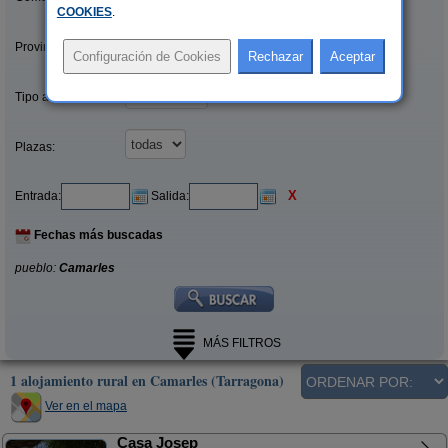
COOKIES
.
Provincias/Islas:
Tipo alquiler:
Plazas:
X
Entrada:
Salida:
Fechas más buscadas
pueblo:
Camarles
MÁS FILTROS
1 alojamiento rural en Camarles (Tarragona)
Ver en el mapa
Casa Josep