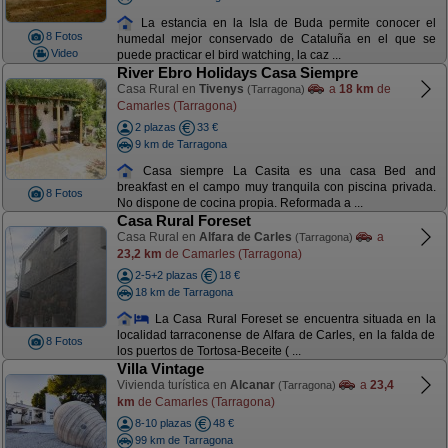
La estancia en la Isla de Buda permite conocer el
8 Fotos
humedal mejor conservado de Cataluña en el que se
Video
puede practicar el bird watching, la caz ...
River Ebro Holidays Casa Siempre
Casa Rural en
Tivenys
a
18 km
de
(Tarragona)
Camarles (Tarragona)
2 plazas
33 €
9 km de Tarragona
Casa siempre La Casita es una casa Bed and
breakfast en el campo muy tranquila con piscina privada.
8 Fotos
No dispone de cocina propia. Reformada a ...
Casa Rural Foreset
Casa Rural en
Alfara de Carles
a
(Tarragona)
23,2 km
de Camarles (Tarragona)
2-5+2 plazas
18 €
18 km de Tarragona
La Casa Rural Foreset se encuentra situada en la
localidad tarraconense de Alfara de Carles, en la falda de
8 Fotos
los puertos de Tortosa-Beceite ( ...
Villa Vintage
Vivienda turística en
Alcanar
a
23,4
(Tarragona)
km
de Camarles (Tarragona)
8-10 plazas
48 €
99 km de Tarragona