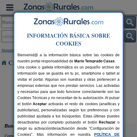
INFORMACIÓN BÁSICA SOBRE
COOKIES
Alojamientos
>
Cataluña
>
Tarragona
> Camarles
Bienvenid@ a la información básica sobre las cookies de
Casas Rurales en Camarles
nuestro portal responsabilidad de
Mario Temprado Casas
.
Una cookie o galleta informática es un pequeño archivo de
información que se guarda en tu pc, smartphone o tablet al
visitar el portal. Algunas son nuestras y otras pertenecen a
empresas externas que nos prestan servicios. Las activadas
y necesarias para que todo funcione correctamente son las
Cookies Técnicas y no necesitan de tu autorización. Al pulsar
el botón
Aceptar
activarás el resto de cookies (analíticas y
Lo Trabucador Alojamiento Rural
rs.
2-20 pers.
publicitarias), personalizadas según tus preferencias y con
 €
25 €
Poble Nou del Delta (Tarragona)
desde
publicidad ajustada a tus búsquedas. Estas últimas puedes
desactivarlas por completo pulsando el botón
Rechazar
o
Buscar
elegir su activación/desactivación desde “Configuración de
Cookies”. Más información en nuestra
POLÍTICA DE
Comunidades: