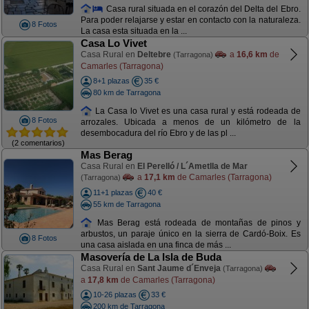
Casa rural situada en el corazón del Delta del Ebro.
Para poder relajarse y estar en contacto con la naturaleza.
8 Fotos
La casa esta situada en la ...
Casa Lo Vivet
Casa Rural en
Deltebre
a
16,6 km
de
(Tarragona)
Camarles (Tarragona)
8+1 plazas
35 €
80 km de Tarragona
La Casa lo Vivet es una casa rural y está rodeada de
8 Fotos
arrozales. Ubicada a menos de un kilómetro de la
desembocadura del río Ebro y de las pl ...
(2 comentarios)
Mas Berag
Casa Rural en
El Perelló / L´Ametlla de Mar
a
17,1 km
de Camarles (Tarragona)
(Tarragona)
11+1 plazas
40 €
55 km de Tarragona
Mas Berag está rodeada de montañas de pinos y
arbustos, un paraje único en la sierra de Cardó-Boix. Es
8 Fotos
una casa aislada en una finca de más ...
Masovería de La Isla de Buda
Casa Rural en
Sant Jaume d´Enveja
(Tarragona)
a
17,8 km
de Camarles (Tarragona)
10-26 plazas
33 €
200 km de Tarragona