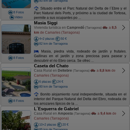
80 km de Tarragona
Situado entre el Parc Natural del Delta de l´Ebre y el
8 Fotos
Parc Natural dels Ports, y próximo a la ciudad de Tortosa,
Video
permite a sus ocupantes po ...
Masia Siggi
Vivienda turística en
Campredó
a
8,5
(Tarragona)
km
de Camarles (Tarragona)
4+2 plazas
50 €
82 km de Tarragona
Masia, piedra vista, rodeado de jardín y frutales.
Gallinas en el jardín y zona preciosa para pasear y
8 Fotos
descubrir el rio Ebro cerca. Se ofrec ...
Caseta del Chato
Casa Rural en
Deltebre
a
8,8 km
de
(Tarragona)
Camarles (Tarragona)
6 plazas
24 €
80 km de Tarragona
Bonito alojamiento rural independiente, situada en el
interior del Parque Natural del Delta del Ebro, rodeada de
8 Fotos
los arrozares típicos de la ...
L´Esquerra de Gabriel
Casa Rural en
Amposta
a
9,4 km
de
(Tarragona)
Camarles (Tarragona)
10+2 plazas
20 €
85 km de Tarragona