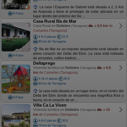
La casa l´Esquerra de Gabriel está situada a 2, 3 Km
de Amposta y tiene el privilegio de estar ubicada en un
8 Fotos
lugar dentro del entorno del De ...
Casa Rural Illa de Mar
Casa Rural en
Deltebre
a
9,5 km
de
(Tarragona)
Camarles (Tarragona)
4-8+3 plazas
22 €
80 km de Tarragona
Illa de Mar es un coqueto alojamiento rural situado en
pleno corazón del Delta del Ebro. La casa está rodeada
8 Fotos
de arrozales, cultivo tradicio ...
Deltaprego
Vivienda turística en
Deltebre
a
9,9
(Tarragona)
km
de Camarles (Tarragona)
4-16+2 plazas
30 €
90 km de Tarragona
la casa está situada en un lugar único, en el centro del
Delta del Ebro donde se encuentra una magnífica flora y
8 Fotos
fauna, en el corazón de un ...
Villa Ca La Vicen
Vivienda turística en
Deltebre
a
10
(Tarragona)
km
de Camarles (Tarragona)
4-8+2 plazas
30 €
79 km de Tarragona