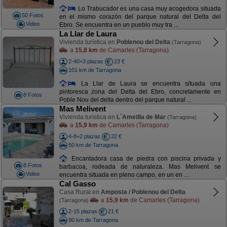
Lo Trabucador es una casa muy acogedora situada
50 Fotos
en el mismo corazón del parque natural del Delta del
Video
Ebro. Se encuentra en un pueblo muy tra ...
La Llar de Laura
Vivienda turística en
Poblenou del Delta
(Tarragona)
a
15,8 km
de Camarles (Tarragona)
2-40+3 plazas
23 €
101 km de Tarragona
La Llar de Laura se encuentra situada una
pintoresca zona del Delta del Ebro, concretamente en
8 Fotos
Poble Nou del delta dentro del parque natural ...
Mas Melivent
Vivienda turística en
L´Ametlla de Mar
(Tarragona)
a
15,9 km
de Camarles (Tarragona)
4-8+2 plazas
22 €
50 km de Tarragona
Encantadora casa de piedra con piscina privada y
8 Fotos
barbacoa, rodeada de naturaleza. Mas Melivent se
Video
encuentra situada en pleno campo, en un en ...
Cal Gasso
Casa Rural en
Amposta / Poblenou del Delta
a
15,9 km
de Camarles (Tarragona)
(Tarragona)
2-15 plazas
21 €
90 km de Tarragona