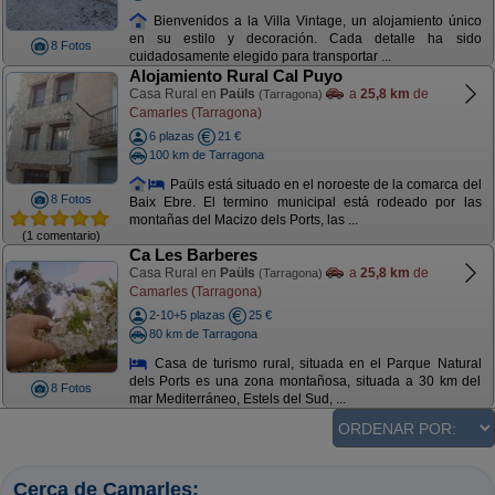
Bienvenidos a la Villa Vintage, un alojamiento único
en su estilo y decoración. Cada detalle ha sido
8 Fotos
cuidadosamente elegido para transportar ...
Alojamiento Rural Cal Puyo
Casa Rural en
Paüls
a
25,8 km
de
(Tarragona)
Camarles (Tarragona)
6 plazas
21 €
100 km de Tarragona
Paüls está situado en el noroeste de la comarca del
8 Fotos
Baix Ebre. El termino municipal está rodeado por las
montañas del Macizo dels Ports, las ...
(1 comentario)
Ca Les Barberes
Casa Rural en
Paüls
a
25,8 km
de
(Tarragona)
Camarles (Tarragona)
2-10+5 plazas
25 €
80 km de Tarragona
Casa de turismo rural, situada en el Parque Natural
dels Ports es una zona montañosa, situada a 30 km del
8 Fotos
mar Mediterráneo, Estels del Sud, ...
Cerca de Camarles: