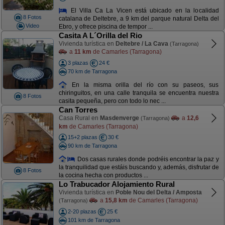
El Villa Ca La Vicen está ubicado en la localidad
8 Fotos
catalana de Deltebre, a 9 km del parque natural Delta del
Video
Ebro, y ofrece piscina de tempor ...
Casita A L´Orilla del Rio
Vivienda turística en
Deltebre / La Cava
(Tarragona)
a
11 km
de Camarles (Tarragona)
3 plazas
24 €
70 km de Tarragona
En la misma orilla del río con su paseos, sus
chiringuitos, en una calle tranquila se encuentra nuestra
8 Fotos
casita pequeña, pero con todo lo nec ...
Can Torres
Casa Rural en
Masdenverge
a
12,6
(Tarragona)
km
de Camarles (Tarragona)
15+2 plazas
30 €
90 km de Tarragona
Dos casas rurales donde podréis encontrar la paz y
la tranquilidad que estáis buscando y, además, disfrutar de
8 Fotos
la cocina hecha con productos ...
Lo Trabucador Alojamiento Rural
Vivienda turística en
Poble Nou del Delta / Amposta
a
15,8 km
de Camarles (Tarragona)
(Tarragona)
2-20 plazas
25 €
101 km de Tarragona