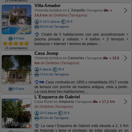
(3 comentarios)
Villa Amador
Vivienda turística en
L´Ampolla
a
(Tarragona)
14,4 km
de Deltebre (Tarragona)
5-13+1 plazas
25 €
58 km de Tarragona
Chalet de 5 habitaciones con aire acondicionado +
8 Fotos
piscina privada y vallada + 4 baños + 3 terrazas +
barbacoa + internet + terreno de petanc ...
(3 comentarios)
Casa Josep
Vivienda turística en
Camarles
a
16,6
(Tarragona)
km
de Deltebre (Tarragona)
6 plazas
30 €
74 km de Tarragona
Casa contruida en 1950 y rehabilitada 2017 consta
de terraza con porche de madera antigua, vista a jardin.
8 Fotos
La casa tiene tres habitaciones, ...
L´Esquerra de Gabriel
Casa Rural en
Amposta
a
17,1 km
(Tarragona)
de Deltebre (Tarragona)
10+2 plazas
20 €
85 km de Tarragona
La casa l´Esquerra de Gabriel está situada a 2, 3 Km
de Amposta y tiene el privilegio de estar ubicada en un