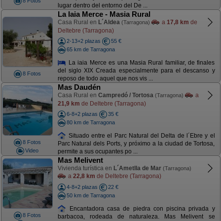
8 Fotos
lugar dentro del entorno del De ...
La Iaia Merce - Masia Rural
Casa Rural en
L´Aldea
a
17,8 km
de
(Tarragona)
Deltebre (Tarragona)
2-13+2 plazas
55 €
65 km de Tarragona
La iaia Merce es una Masia Rural familiar, de finales
del siglo XIX Creada especialmente para el descanso y
8 Fotos
reposo de todo aquel que nos vis ...
Mas Daudén
Casa Rural en
Campredó / Tortosa
a
(Tarragona)
21,9 km
de Deltebre (Tarragona)
6-8+2 plazas
35 €
80 km de Tarragona
Situado entre el Parc Natural del Delta de l´Ebre y el
8 Fotos
Parc Natural dels Ports, y próximo a la ciudad de Tortosa,
Video
permite a sus ocupantes po ...
Mas Melivent
Vivienda turística en
L´Ametlla de Mar
(Tarragona)
a
22,8 km
de Deltebre (Tarragona)
4-8+2 plazas
22 €
50 km de Tarragona
Encantadora casa de piedra con piscina privada y
8 Fotos
barbacoa, rodeada de naturaleza. Mas Melivent se