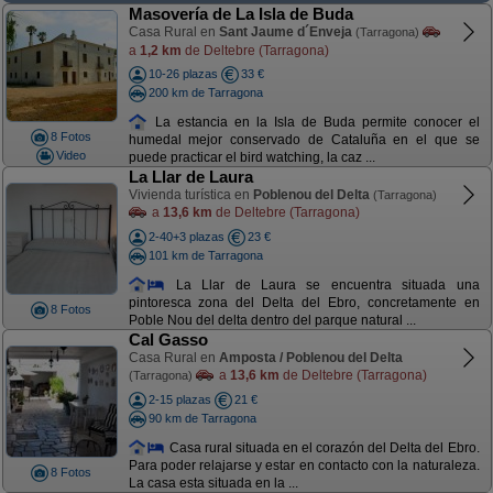
Masovería de La Isla de Buda
Casa Rural en
Sant Jaume d´Enveja
(Tarragona)
a
1,2 km
de Deltebre (Tarragona)
10-26 plazas
33 €
200 km de Tarragona
La estancia en la Isla de Buda permite conocer el
8 Fotos
humedal mejor conservado de Cataluña en el que se
Video
puede practicar el bird watching, la caz ...
La Llar de Laura
Vivienda turística en
Poblenou del Delta
(Tarragona)
a
13,6 km
de Deltebre (Tarragona)
2-40+3 plazas
23 €
101 km de Tarragona
La Llar de Laura se encuentra situada una
pintoresca zona del Delta del Ebro, concretamente en
8 Fotos
Poble Nou del delta dentro del parque natural ...
Cal Gasso
Casa Rural en
Amposta / Poblenou del Delta
a
13,6 km
de Deltebre (Tarragona)
(Tarragona)
2-15 plazas
21 €
90 km de Tarragona
Casa rural situada en el corazón del Delta del Ebro.
Para poder relajarse y estar en contacto con la naturaleza.
8 Fotos
La casa esta situada en la ...