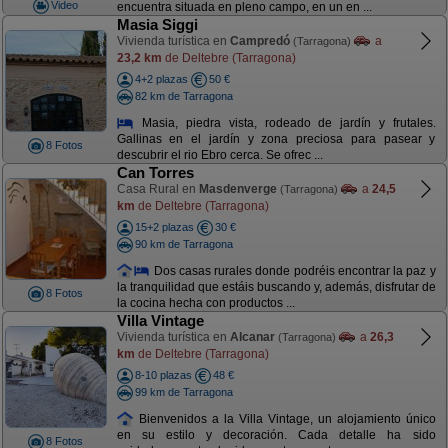
Video
encuentra situada en pleno campo, en un en ...
Masia Siggi
Vivienda turística en
Campredó
a
(Tarragona)
23,2 km
de Deltebre (Tarragona)
4+2 plazas
50 €
82 km de Tarragona
Masia, piedra vista, rodeado de jardín y frutales.
Gallinas en el jardín y zona preciosa para pasear y
8 Fotos
descubrir el rio Ebro cerca. Se ofrec ...
Can Torres
Casa Rural en
Masdenverge
a
24,5
(Tarragona)
km
de Deltebre (Tarragona)
15+2 plazas
30 €
90 km de Tarragona
Dos casas rurales donde podréis encontrar la paz y
la tranquilidad que estáis buscando y, además, disfrutar de
8 Fotos
la cocina hecha con productos ...
Villa Vintage
Vivienda turística en
Alcanar
a
26,3
(Tarragona)
km
de Deltebre (Tarragona)
8-10 plazas
48 €
99 km de Tarragona
Bienvenidos a la Villa Vintage, un alojamiento único
en su estilo y decoración. Cada detalle ha sido
8 Fotos