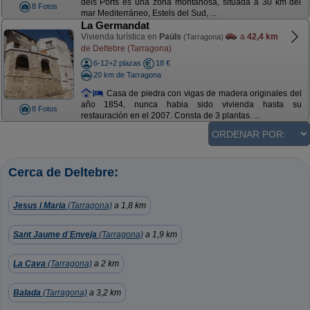
dels Ports es una zona montañosa, situada a 30 km del
8 Fotos
mar Mediterráneo, Estels del Sud, ...
La Germandat
Vivienda turística en
Paüls
a
42,4 km
(Tarragona)
de Deltebre (Tarragona)
6-12+2 plazas
18 €
20 km de Tarragona
Casa de piedra con vigas de madera originales del
año 1854, nunca habia sido vivienda hasta su
8 Fotos
restauración en el 2007. Consta de 3 plantas. ...
Cerca de Deltebre:
Jesus i Maria
(Tarragona)
a 1,8 km
Sant Jaume d´Enveja
(Tarragona)
a 1,9 km
La Cava
(Tarragona)
a 2 km
Balada
(Tarragona)
a 3,2 km