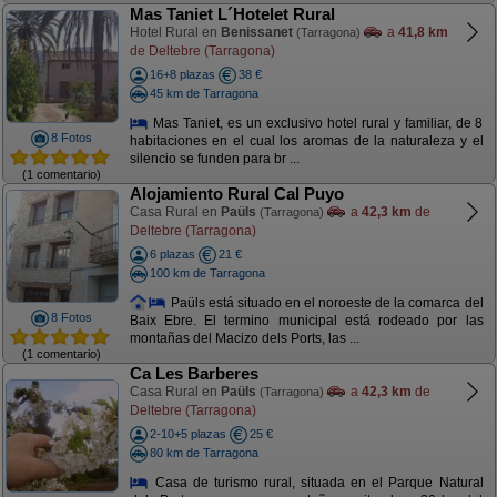
Mas Taniet L´Hotelet Rural
Hotel Rural en
Benissanet
a
41,8 km
(Tarragona)
de Deltebre (Tarragona)
16+8 plazas
38 €
45 km de Tarragona
Mas Taniet, es un exclusivo hotel rural y familiar, de 8
8 Fotos
habitaciones en el cual los aromas de la naturaleza y el
silencio se funden para br ...
(1 comentario)
Alojamiento Rural Cal Puyo
Casa Rural en
Paüls
a
42,3 km
de
(Tarragona)
Deltebre (Tarragona)
6 plazas
21 €
100 km de Tarragona
Paüls está situado en el noroeste de la comarca del
8 Fotos
Baix Ebre. El termino municipal está rodeado por las
montañas del Macizo dels Ports, las ...
(1 comentario)
Ca Les Barberes
Casa Rural en
Paüls
a
42,3 km
de
(Tarragona)
Deltebre (Tarragona)
2-10+5 plazas
25 €
80 km de Tarragona
Casa de turismo rural, situada en el Parque Natural