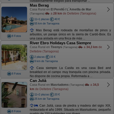
cuidadosamente elegido para transportar ...
Mas Berag
Casa Rural en
El Perelló / L´Ametlla de Mar
a
28 km
de Deltebre (Tarragona)
(Tarragona)
11+1 plazas
40 €
55 km de Tarragona
Mas Berag está rodeada de montañas de pinos y
arbustos, un paraje único en la sierra de Cardó-Boix. Es
8 Fotos
una casa aislada en una finca de más ...
River Ebro Holidays Casa Siempre
Casa Rural en
Tivenys
a
34,3 km
de
(Tarragona)
Deltebre (Tarragona)
2 plazas
33 €
9 km de Tarragona
Casa siempre La Casita es una casa Bed and
breakfast en el campo muy tranquila con piscina privada.
8 Fotos
No dispone de cocina propia. Reformada a ...
Can Julià
Casa Rural en
Masriudoms
a
34,5
(Tarragona)
km
de Deltebre (Tarragona)
11+2 plazas
20 €
25 km de Tarragona
Can Julià, casa de piedra y madera del siglo XIX,
restaurada el año 1999. Situada en Masriudoms, pequeño
8 Fotos
pueblo de 150 habitantes con divers ...