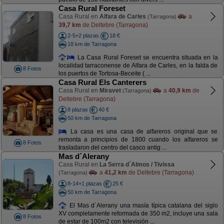
Casa Rural Foreset
Casa Rural en
Alfara de Carles
a
(Tarragona)
39,7 km
de Deltebre (Tarragona)
2-5+2 plazas
18 €
18 km de Tarragona
La Casa Rural Foreset se encuentra situada en la
localidad tarraconense de Alfara de Carles, en la falda de
8 Fotos
los puertos de Tortosa-Beceite ( ...
Casa Rural Els Canterers
Casa Rural en
Miravet
a
40,9 km
de
(Tarragona)
Deltebre (Tarragona)
8 plazas
40 €
50 km de Tarragona
La casa es una casa de alfareros original que se
remonta a principios de 1800 cuando los alfareros se
8 Fotos
trasladaron del centro del casco antig ...
Mas d´Alerany
Casa Rural en
La Serra d´Almos / Tivissa
a
41,2 km
de Deltebre (Tarragona)
(Tarragona)
8-14+1 plazas
25 €
50 km de Tarragona
El Mas d´Alerany una masía típica catalana del siglo
XV completamente reformada de 350 m2, incluye una sala
8 Fotos
de estar de 100m2 con televisión ...