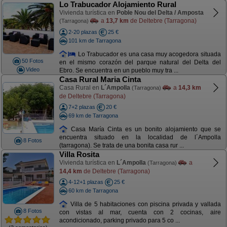
Lo Trabucador Alojamiento Rural
Vivienda turística en
Poble Nou del Delta / Amposta
a
13,7 km
de Deltebre (Tarragona)
(Tarragona)
2-20 plazas
25 €
101 km de Tarragona
Lo Trabucador es una casa muy acogedora situada
50 Fotos
en el mismo corazón del parque natural del Delta del
Video
Ebro. Se encuentra en un pueblo muy tra ...
Casa Rural Maria Cinta
Casa Rural en
L´Ampolla
a
14,3 km
(Tarragona)
de Deltebre (Tarragona)
7+2 plazas
20 €
69 km de Tarragona
Casa María Cinta es un bonito alojamiento que se
encuentra situado en la localidad de l´Ampolla
8 Fotos
(tarragona). Se trata de una bonita casa rur ...
Villa Rosita
Vivienda turística en
L´Ampolla
a
(Tarragona)
14,4 km
de Deltebre (Tarragona)
4-12+1 plazas
25 €
60 km de Tarragona
Villa de 5 habitaciones con piscina privada y vallada
8 Fotos
con vistas al mar, cuenta con 2 cocinas, aire
acondicionado, parking privado para 5 co ...