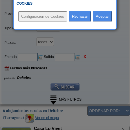
COOKIES
.
Provincias/Islas:
Tipo alquiler:
Plazas:
X
Entrada:
Salida:
Fechas más buscadas
pueblo:
Deltebre
MÁS FILTROS
6 alojamientos rurales en Deltebre
(Tarragona)
Ver en el mapa
Casa Lo Vivet