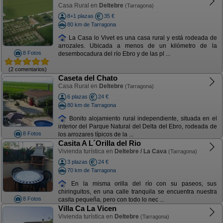
Casa Rural en
Deltebre
(Tarragona)
8+1 plazas
35 €
80 km de Tarragona
La Casa lo Vivet es una casa rural y está rodeada de
arrozales. Ubicada a menos de un kilómetro de la
8 Fotos
desembocadura del río Ebro y de las pl ...
(2 comentarios)
Caseta del Chato
Casa Rural en
Deltebre
(Tarragona)
6 plazas
24 €
80 km de Tarragona
Bonito alojamiento rural independiente, situada en el
interior del Parque Natural del Delta del Ebro, rodeada de
8 Fotos
los arrozares típicos de la ...
Casita A L´Orilla del Rio
Vivienda turística en
Deltebre / La Cava
(Tarragona)
3 plazas
24 €
70 km de Tarragona
En la misma orilla del río con su paseos, sus
chiringuitos, en una calle tranquila se encuentra nuestra
8 Fotos
casita pequeña, pero con todo lo nec ...
Villa Ca La Vicen
Vivienda turística en
Deltebre
(Tarragona)