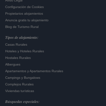
Aviso Legal
Configuración de Cookies
Propietarios alojamientos
Anuncia gratis tu alojamiento
Blog de Turismo Rural
Tipos de alojamiento:
Casas Rurales
Hoteles
y
Hoteles Rurales
Hostales Rurales
Albergues
Apartamentos
y
Apartamentos Rurales
Campings y Bungalows
Complejos Rurales
Viviendas turísticas
Búsquedas especiales: