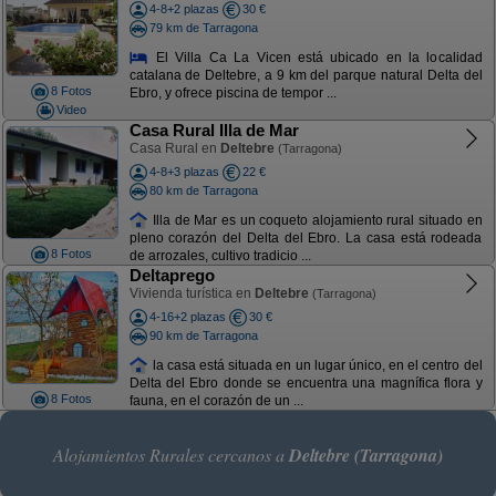
4-8+2 plazas
30 €
79 km de Tarragona
El Villa Ca La Vicen está ubicado en la localidad
catalana de Deltebre, a 9 km del parque natural Delta del
8 Fotos
Ebro, y ofrece piscina de tempor ...
Video
Casa Rural Illa de Mar
Casa Rural en
Deltebre
(Tarragona)
4-8+3 plazas
22 €
80 km de Tarragona
Illa de Mar es un coqueto alojamiento rural situado en
pleno corazón del Delta del Ebro. La casa está rodeada
8 Fotos
de arrozales, cultivo tradicio ...
Deltaprego
Vivienda turística en
Deltebre
(Tarragona)
4-16+2 plazas
30 €
90 km de Tarragona
la casa está situada en un lugar único, en el centro del
Delta del Ebro donde se encuentra una magnífica flora y
8 Fotos
fauna, en el corazón de un ...
Alojamientos Rurales cercanos a
Deltebre (Tarragona)