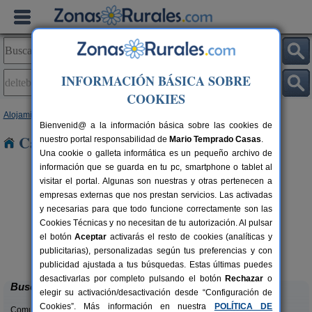
INFORMACIÓN BÁSICA SOBRE
COOKIES
Alojamientos
>
Cataluña
>
Tarragona
> Deltebre
Bienvenid@ a la información básica sobre las cookies de
Casas Rurales en Deltebre
nuestro portal responsabilidad de
Mario Temprado Casas
.
Una cookie o galleta informática es un pequeño archivo de
información que se guarda en tu pc, smartphone o tablet al
visitar el portal. Algunas son nuestras y otras pertenecen a
empresas externas que nos prestan servicios. Las activadas
y necesarias para que todo funcione correctamente son las
Cookies Técnicas y no necesitan de tu autorización. Al pulsar
el botón
Aceptar
activarás el resto de cookies (analíticas y
Ca Calbet
rs.
2-7+2 pers.
publicitarias), personalizadas según tus preferencias y con
 €
69 €
Margalef (Tarragona)
desde
publicidad ajustada a tus búsquedas. Estas últimas puedes
desactivarlas por completo pulsando el botón
Rechazar
o
Buscar
elegir su activación/desactivación desde “Configuración de
Cookies”. Más información en nuestra
POLÍTICA DE
Comunidades: