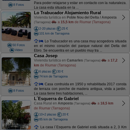
Para poder relajarse y estar en contacto con la naturaleza.
8 Fotos
La casa esta situada en la ...
Lo Trabucador Alojamiento Rural
Vivienda turística en
Poble Nou del Delta / Amposta
a
15,5 km
de Riumar (Tarragona)
(Tarragona)
2-20 plazas
25 €
101 km de Tarragona
Lo Trabucador es una casa muy acogedora situada
50 Fotos
en el mismo corazón del parque natural del Delta del
Video
Ebro. Se encuentra en un pueblo muy tra ...
Casa Josep
Vivienda turística en
Camarles
a
17,2
(Tarragona)
km
de Riumar (Tarragona)
6 plazas
30 €
74 km de Tarragona
Casa contruida en 1950 y rehabilitada 2017 consta
de terraza con porche de madera antigua, vista a jardin.
8 Fotos
La casa tiene tres habitaciones, ...
L´Esquerra de Gabriel
Casa Rural en
Amposta
a
18,5 km
(Tarragona)
de Riumar (Tarragona)
10+2 plazas
20 €
85 km de Tarragona
La casa l´Esquerra de Gabriel está situada a 2, 3 Km