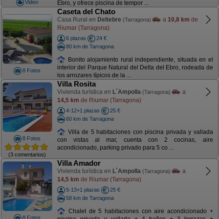
Video
Ebro, y ofrece piscina de tempor ...
Caseta del Chato
Casa Rural en
Deltebre
a
10,8 km
de
(Tarragona)
Riumar (Tarragona)
6 plazas
24 €
80 km de Tarragona
Bonito alojamiento rural independiente, situada en el
interior del Parque Natural del Delta del Ebro, rodeada de
8 Fotos
los arrozares típicos de la ...
Villa Rosita
Vivienda turística en
L´Ampolla
a
(Tarragona)
14,5 km
de Riumar (Tarragona)
4-12+1 plazas
25 €
60 km de Tarragona
Villa de 5 habitaciones con piscina privada y vallada
8 Fotos
con vistas al mar, cuenta con 2 cocinas, aire
acondicionado, parking privado para 5 co ...
(3 comentarios)
Villa Amador
Vivienda turística en
L´Ampolla
a
(Tarragona)
14,5 km
de Riumar (Tarragona)
5-13+1 plazas
25 €
58 km de Tarragona
Chalet de 5 habitaciones con aire acondicionado +
8 Fotos