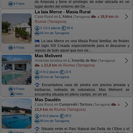
de Amposta y tiene el privilegio de estar ubicada en un
8 Fotos
lugar dentro del entorno del De ...
La Iaia Merce - Masia Rural
Casa Rural en
L´Aldea
a
18,9 km
de
(Tarragona)
Riumar (Tarragona)
2-13+2 plazas
55 €
65 km de Tarragona
La iaia Merce es una Masia Rural familiar, de finales
del siglo XIX Creada especialmente para el descanso y
8 Fotos
reposo de todo aquel que nos vis ...
Mas Melivent
Vivienda turística en
L´Ametlla de Mar
(Tarragona)
a
21,9 km
de Riumar (Tarragona)
4-8+2 plazas
22 €
50 km de Tarragona
Encantadora casa de piedra con piscina privada y
8 Fotos
barbacoa, rodeada de naturaleza. Mas Melivent se
Video
encuentra situada en pleno campo, en un en ...
Mas Daudén
Casa Rural en
Campredó / Tortosa
a
(Tarragona)
22,9 km
de Riumar (Tarragona)
6-8+2 plazas
35 €
80 km de Tarragona
Situado entre el Parc Natural del Delta de l´Ebre y el
8 Fotos