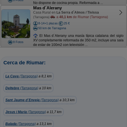
8 Fotos
No dispone de cocina propia. Reformada a ...
Mas d´Alerany
Casa Rural en
La Serra d´Almos / Tivissa
a
40,1 km
de Riumar (Tarragona)
(Tarragona)
8-14+1 plazas
25 €
50 km de Tarragona
El Mas d´Alerany una masía típica catalana del siglo
XV completamente reformada de 350 m2, incluye una sala
8 Fotos
de estar de 100m2 con televisión ...
Cerca de Riumar:
La Cava
(Tarragona)
a 8,1 km
Deltebre
(Tarragona)
a 10 km
Sant Jaume d´Enveja
(Tarragona)
a 10,3 km
Jesus i Maria
(Tarragona)
a 11,7 km
Balada
(Tarragona)
a 13,1 km