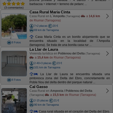
piscina privada y vallada + 4 baños + 3 terrazas +
barbacoa + internet + terreno de petanc ...
(3 comentarios)
Casa Rural Maria Cinta
Casa Rural en
L´Ampolla
a
14,6 km
(Tarragona)
de Riumar (Tarragona)
7+2 plazas
20 €
69 km de Tarragona
Casa María Cinta es un bonito alojamiento que se
encuentra situado en la localidad de l´Ampolla
8 Fotos
(tarragona). Se trata de una bonita casa rur ...
La Llar de Laura
Vivienda turística en
Poblenou del Delta
(Tarragona)
a
15,4 km
de Riumar (Tarragona)
2-40+3 plazas
23 €
101 km de Tarragona
La Llar de Laura se encuentra situada una
pintoresca zona del Delta del Ebro, concretamente en
8 Fotos
Poble Nou del delta dentro del parque natural ...
Cal Gasso
Casa Rural en
Amposta / Poblenou del Delta
a
15,5 km
de Riumar (Tarragona)
(Tarragona)
2-15 plazas
21 €
90 km de Tarragona
Casa rural situada en el corazón del Delta del Ebro.