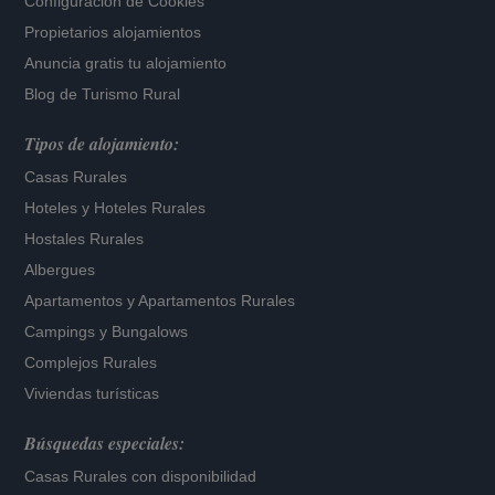
Configuración de Cookies
Propietarios alojamientos
Anuncia gratis tu alojamiento
Blog de Turismo Rural
Tipos de alojamiento:
Casas Rurales
Hoteles
y
Hoteles Rurales
Hostales Rurales
Albergues
Apartamentos
y
Apartamentos Rurales
Campings y Bungalows
Complejos Rurales
Viviendas turísticas
Búsquedas especiales:
Casas Rurales con disponibilidad