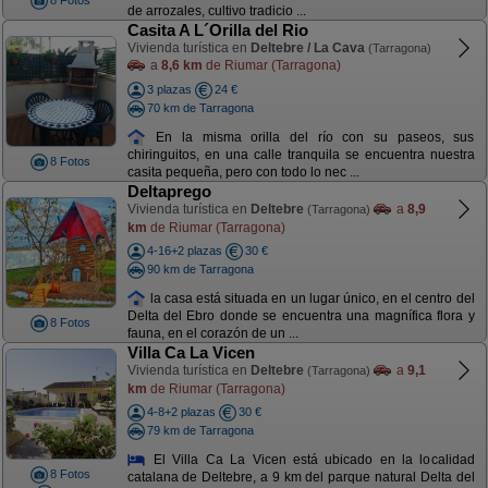
8 Fotos
de arrozales, cultivo tradicio ...
Casita A L´Orilla del Rio
Vivienda turística en
Deltebre / La Cava
(Tarragona)
a
8,6 km
de Riumar (Tarragona)
3 plazas
24 €
70 km de Tarragona
En la misma orilla del río con su paseos, sus
chiringuitos, en una calle tranquila se encuentra nuestra
8 Fotos
casita pequeña, pero con todo lo nec ...
Deltaprego
Vivienda turística en
Deltebre
a
8,9
(Tarragona)
km
de Riumar (Tarragona)
4-16+2 plazas
30 €
90 km de Tarragona
la casa está situada en un lugar único, en el centro del
Delta del Ebro donde se encuentra una magnífica flora y
8 Fotos
fauna, en el corazón de un ...
Villa Ca La Vicen
Vivienda turística en
Deltebre
a
9,1
(Tarragona)
km
de Riumar (Tarragona)
4-8+2 plazas
30 €
79 km de Tarragona
El Villa Ca La Vicen está ubicado en la localidad
8 Fotos
catalana de Deltebre, a 9 km del parque natural Delta del