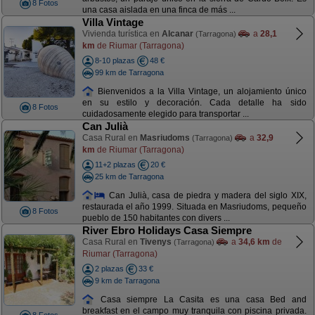
8 Fotos
una casa aislada en una finca de más ...
Villa Vintage
Vivienda turística en
Alcanar
a
28,1
(Tarragona)
km
de Riumar (Tarragona)
8-10 plazas
48 €
99 km de Tarragona
Bienvenidos a la Villa Vintage, un alojamiento único
en su estilo y decoración. Cada detalle ha sido
8 Fotos
cuidadosamente elegido para transportar ...
Can Julià
Casa Rural en
Masriudoms
a
32,9
(Tarragona)
km
de Riumar (Tarragona)
11+2 plazas
20 €
25 km de Tarragona
Can Julià, casa de piedra y madera del siglo XIX,
restaurada el año 1999. Situada en Masriudoms, pequeño
8 Fotos
pueblo de 150 habitantes con divers ...
River Ebro Holidays Casa Siempre
Casa Rural en
Tivenys
a
34,6 km
de
(Tarragona)
Riumar (Tarragona)
2 plazas
33 €
9 km de Tarragona
Casa siempre La Casita es una casa Bed and
breakfast en el campo muy tranquila con piscina privada.