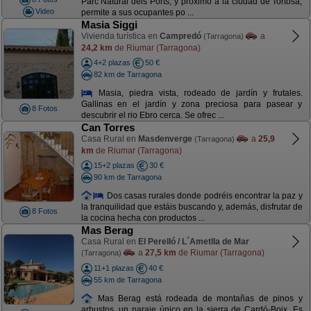
Parc Natural dels Ports, y próximo a la ciudad de Tortosa,
Video
permite a sus ocupantes po ...
Masia Siggi
Vivienda turística en
Campredó
a
(Tarragona)
24,2 km
de Riumar (Tarragona)
4+2 plazas
50 €
82 km de Tarragona
Masia, piedra vista, rodeado de jardín y frutales.
Gallinas en el jardín y zona preciosa para pasear y
8 Fotos
descubrir el rio Ebro cerca. Se ofrec ...
Can Torres
Casa Rural en
Masdenverge
a
25,9
(Tarragona)
km
de Riumar (Tarragona)
15+2 plazas
30 €
90 km de Tarragona
Dos casas rurales donde podréis encontrar la paz y
la tranquilidad que estáis buscando y, además, disfrutar de
8 Fotos
la cocina hecha con productos ...
Mas Berag
Casa Rural en
El Perelló / L´Ametlla de Mar
a
27,5 km
de Riumar (Tarragona)
(Tarragona)
11+1 plazas
40 €
55 km de Tarragona
Mas Berag está rodeada de montañas de pinos y
arbustos, un paraje único en la sierra de Cardó-Boix. Es