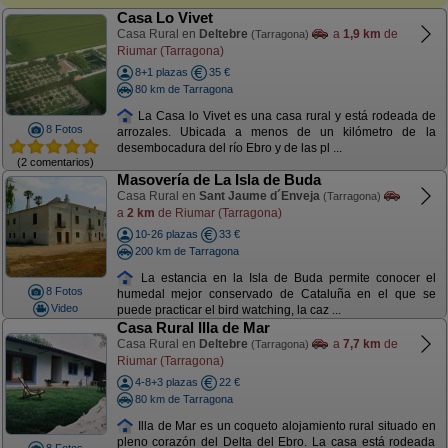
Casa Lo Vivet
Casa Rural en
Deltebre
a
1,9 km
de
(Tarragona)
Riumar (Tarragona)
8+1 plazas
35 €
80 km de Tarragona
La Casa lo Vivet es una casa rural y está rodeada de
8 Fotos
arrozales. Ubicada a menos de un kilómetro de la
desembocadura del río Ebro y de las pl ...
(2 comentarios)
Masovería de La Isla de Buda
Casa Rural en
Sant Jaume d´Enveja
(Tarragona)
a
2 km
de Riumar (Tarragona)
10-26 plazas
33 €
200 km de Tarragona
La estancia en la Isla de Buda permite conocer el
8 Fotos
humedal mejor conservado de Cataluña en el que se
Video
puede practicar el bird watching, la caz ...
Casa Rural Illa de Mar
Casa Rural en
Deltebre
a
7,7 km
de
(Tarragona)
Riumar (Tarragona)
4-8+3 plazas
22 €
80 km de Tarragona
Illa de Mar es un coqueto alojamiento rural situado en
pleno corazón del Delta del Ebro. La casa está rodeada