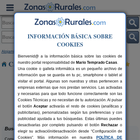
INFORMACIÓN BÁSICA SOBRE
COOKIES
Alojamientos
>
Cataluña
>
Tarragona
> Riumar
Bienvenid@ a la información básica sobre las cookies de
Casas Rurales cerca de Riumar
nuestro portal responsabilidad de
Mario Temprado Casas
.
Una cookie o galleta informática es un pequeño archivo de
información que se guarda en tu pc, smartphone o tablet al
visitar el portal. Algunas son nuestras y otras pertenecen a
empresas externas que nos prestan servicios. Las activadas
y necesarias para que todo funcione correctamente son las
Cookies Técnicas y no necesitan de tu autorización. Al pulsar
el botón
Aceptar
activarás el resto de cookies (analíticas y
Lo Trabucador Alojamiento Rural
rs.
2-20 pers.
publicitarias), personalizadas según tus preferencias y con
 €
25 €
Poble Nou del Delta (Tarragona)
desde
publicidad ajustada a tus búsquedas. Estas últimas puedes
desactivarlas por completo pulsando el botón
Rechazar
o
Buscar
elegir su activación/desactivación desde “Configuración de
Cookies”. Más información en nuestra
POLÍTICA DE
Comunidades: