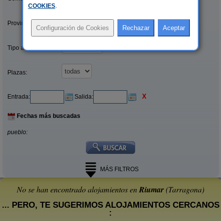
COOKIES
.
Provincias/Islas:
Tipo alquiler:
Plazas:
X
Entrada:
Salida:
Fechas más buscadas
pueblo:
MÁS FILTROS
No se han encontrado alojamientos en
Riumar
(Tarragona)
... PERO, TE SUGERIMOS ALOJAMIENTOS CERCANOS
: