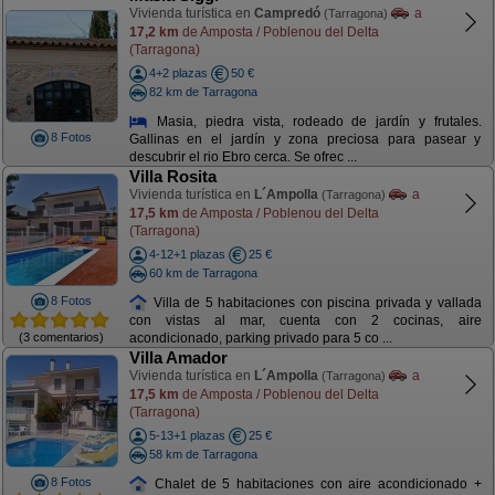
Vivienda turística en
Campredó
a
(Tarragona)
17,2 km
de Amposta / Poblenou del Delta
(Tarragona)
4+2 plazas
50 €
82 km de Tarragona
Masia, piedra vista, rodeado de jardín y frutales.
8 Fotos
Gallinas en el jardín y zona preciosa para pasear y
descubrir el rio Ebro cerca. Se ofrec ...
Villa Rosita
Vivienda turística en
L´Ampolla
a
(Tarragona)
17,5 km
de Amposta / Poblenou del Delta
(Tarragona)
4-12+1 plazas
25 €
60 km de Tarragona
8 Fotos
Villa de 5 habitaciones con piscina privada y vallada
con vistas al mar, cuenta con 2 cocinas, aire
(3 comentarios)
acondicionado, parking privado para 5 co ...
Villa Amador
Vivienda turística en
L´Ampolla
a
(Tarragona)
17,5 km
de Amposta / Poblenou del Delta
(Tarragona)
5-13+1 plazas
25 €
58 km de Tarragona
8 Fotos
Chalet de 5 habitaciones con aire acondicionado +