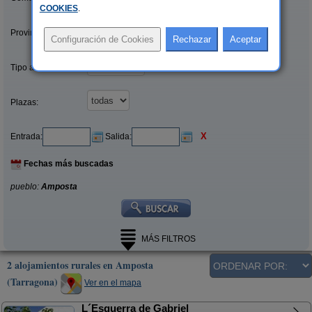
COOKIES
.
Provincias/Islas:
Tipo alquiler:
Plazas:
X
Entrada:
Salida:
Fechas más buscadas
pueblo:
Amposta
MÁS FILTROS
2 alojamientos rurales en Amposta
(Tarragona)
Ver en el mapa
L´Esquerra de Gabriel