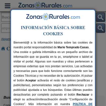
INFORMACIÓN BÁSICA SOBRE
COOKIES
Alojamientos
>
Cataluña
>
Tarragona
> Amposta
Bienvenid@ a la información básica sobre las cookies de
Casas Rurales en Amposta
nuestro portal responsabilidad de
Mario Temprado Casas
.
Una cookie o galleta informática es un pequeño archivo de
información que se guarda en tu pc, smartphone o tablet al
visitar el portal. Algunas son nuestras y otras pertenecen a
empresas externas que nos prestan servicios. Las activadas
y necesarias para que todo funcione correctamente son las
Cookies Técnicas y no necesitan de tu autorización. Al pulsar
el botón
Aceptar
activarás el resto de cookies (analíticas y
Lo Trabucador Alojamiento Rural
rs.
2-20 pers.
publicitarias), personalizadas según tus preferencias y con
 €
25 €
Poble Nou del Delta (Tarragona)
desde
publicidad ajustada a tus búsquedas. Estas últimas puedes
desactivarlas por completo pulsando el botón
Rechazar
o
Buscar
elegir su activación/desactivación desde “Configuración de
Cookies”. Más información en nuestra
POLÍTICA DE
Comunidades: