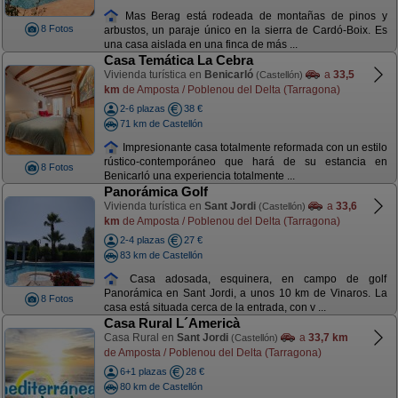
Mas Berag está rodeada de montañas de pinos y
8 Fotos
arbustos, un paraje único en la sierra de Cardó-Boix. Es
una casa aislada en una finca de más ...
Casa Temática La Cebra
Vivienda turística en
Benicarló
a
33,5
(Castellón)
km
de Amposta / Poblenou del Delta (Tarragona)
2-6 plazas
38 €
71 km de Castellón
Impresionante casa totalmente reformada con un estilo
rústico-contemporáneo que hará de su estancia en
8 Fotos
Benicarló una experiencia totalmente ...
Panorámica Golf
Vivienda turística en
Sant Jordi
a
33,6
(Castellón)
km
de Amposta / Poblenou del Delta (Tarragona)
2-4 plazas
27 €
83 km de Castellón
Casa adosada, esquinera, en campo de golf
Panorámica en Sant Jordi, a unos 10 km de Vinaros. La
8 Fotos
casa está situada cerca de la entrada, con v ...
Casa Rural L´Americà
Casa Rural en
Sant Jordi
a
33,7 km
(Castellón)
de Amposta / Poblenou del Delta (Tarragona)
6+1 plazas
28 €
80 km de Castellón