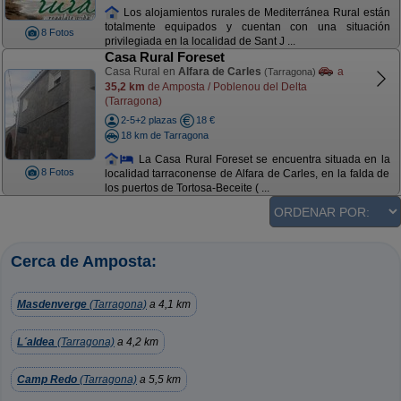
Los alojamientos rurales de Mediterránea Rural están
totalmente equipados y cuentan con una situación
8 Fotos
privilegiada en la localidad de Sant J ...
Casa Rural Foreset
Casa Rural en
Alfara de Carles
a
(Tarragona)
35,2 km
de Amposta / Poblenou del Delta
(Tarragona)
2-5+2 plazas
18 €
18 km de Tarragona
La Casa Rural Foreset se encuentra situada en la
8 Fotos
localidad tarraconense de Alfara de Carles, en la falda de
los puertos de Tortosa-Beceite ( ...
Cerca de Amposta:
Masdenverge
(Tarragona)
a 4,1 km
L´aldea
(Tarragona)
a 4,2 km
Camp Redo
(Tarragona)
a 5,5 km