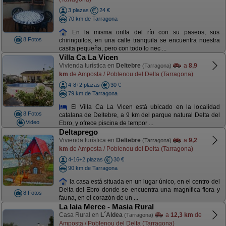
3 plazas
24 €
70 km de Tarragona
En la misma orilla del río con su paseos, sus
8 Fotos
chiringuitos, en una calle tranquila se encuentra nuestra
casita pequeña, pero con todo lo nec ...
Villa Ca La Vicen
Vivienda turística en
Deltebre
a
8,9
(Tarragona)
km
de Amposta / Poblenou del Delta (Tarragona)
4-8+2 plazas
30 €
79 km de Tarragona
El Villa Ca La Vicen está ubicado en la localidad
8 Fotos
catalana de Deltebre, a 9 km del parque natural Delta del
Video
Ebro, y ofrece piscina de tempor ...
Deltaprego
Vivienda turística en
Deltebre
a
9,2
(Tarragona)
km
de Amposta / Poblenou del Delta (Tarragona)
4-16+2 plazas
30 €
90 km de Tarragona
la casa está situada en un lugar único, en el centro del
Delta del Ebro donde se encuentra una magnífica flora y
8 Fotos
fauna, en el corazón de un ...
La Iaia Merce - Masia Rural
Casa Rural en
L´Aldea
a
12,3 km
de
(Tarragona)
Amposta / Poblenou del Delta (Tarragona)