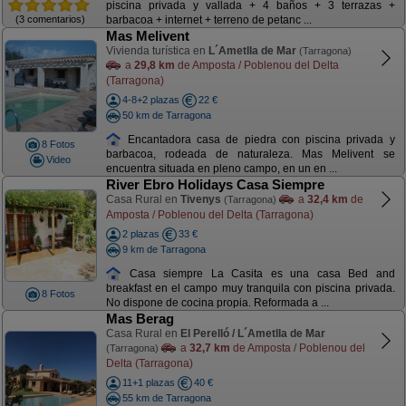
piscina privada y vallada + 4 baños + 3 terrazas +
(3 comentarios)
barbacoa + internet + terreno de petanc ...
Mas Melivent
Vivienda turística en
L´Ametlla de Mar
(Tarragona)
a
29,8 km
de Amposta / Poblenou del Delta
(Tarragona)
4-8+2 plazas
22 €
50 km de Tarragona
Encantadora casa de piedra con piscina privada y
8 Fotos
barbacoa, rodeada de naturaleza. Mas Melivent se
Video
encuentra situada en pleno campo, en un en ...
River Ebro Holidays Casa Siempre
Casa Rural en
Tivenys
a
32,4 km
de
(Tarragona)
Amposta / Poblenou del Delta (Tarragona)
2 plazas
33 €
9 km de Tarragona
Casa siempre La Casita es una casa Bed and
breakfast en el campo muy tranquila con piscina privada.
8 Fotos
No dispone de cocina propia. Reformada a ...
Mas Berag
Casa Rural en
El Perelló / L´Ametlla de Mar
a
32,7 km
de Amposta / Poblenou del
(Tarragona)
Delta (Tarragona)
11+1 plazas
40 €
55 km de Tarragona