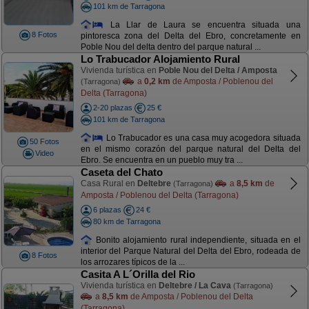
101 km de Tarragona
La Llar de Laura se encuentra situada una
8 Fotos
pintoresca zona del Delta del Ebro, concretamente en
Poble Nou del delta dentro del parque natural ...
Lo Trabucador Alojamiento Rural
Vivienda turística en
Poble Nou del Delta / Amposta
a
0,2 km
de Amposta / Poblenou del
(Tarragona)
Delta (Tarragona)
2-20 plazas
25 €
101 km de Tarragona
Lo Trabucador es una casa muy acogedora situada
50 Fotos
en el mismo corazón del parque natural del Delta del
Video
Ebro. Se encuentra en un pueblo muy tra ...
Caseta del Chato
Casa Rural en
Deltebre
a
8,5 km
de
(Tarragona)
Amposta / Poblenou del Delta (Tarragona)
6 plazas
24 €
80 km de Tarragona
Bonito alojamiento rural independiente, situada en el
interior del Parque Natural del Delta del Ebro, rodeada de
8 Fotos
los arrozares típicos de la ...
Casita A L´Orilla del Rio
Vivienda turística en
Deltebre / La Cava
(Tarragona)
a
8,5 km
de Amposta / Poblenou del Delta
(Tarragona)