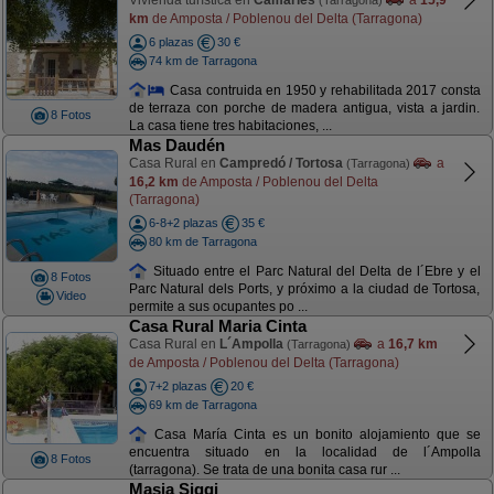
Vivienda turística en
Camarles
a
15,9
(Tarragona)
km
de Amposta / Poblenou del Delta (Tarragona)
6 plazas
30 €
74 km de Tarragona
Casa contruida en 1950 y rehabilitada 2017 consta
de terraza con porche de madera antigua, vista a jardin.
8 Fotos
La casa tiene tres habitaciones, ...
Mas Daudén
Casa Rural en
Campredó / Tortosa
a
(Tarragona)
16,2 km
de Amposta / Poblenou del Delta
(Tarragona)
6-8+2 plazas
35 €
80 km de Tarragona
Situado entre el Parc Natural del Delta de l´Ebre y el
8 Fotos
Parc Natural dels Ports, y próximo a la ciudad de Tortosa,
Video
permite a sus ocupantes po ...
Casa Rural Maria Cinta
Casa Rural en
L´Ampolla
a
16,7 km
(Tarragona)
de Amposta / Poblenou del Delta (Tarragona)
7+2 plazas
20 €
69 km de Tarragona
Casa María Cinta es un bonito alojamiento que se
encuentra situado en la localidad de l´Ampolla
8 Fotos
(tarragona). Se trata de una bonita casa rur ...
Masia Siggi