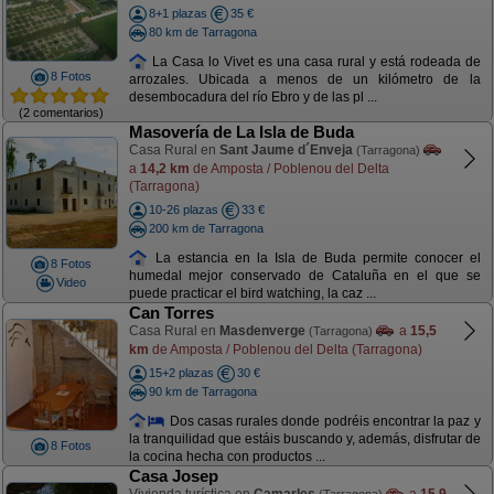
8+1 plazas
35 €
80 km de Tarragona
La Casa lo Vivet es una casa rural y está rodeada de
8 Fotos
arrozales. Ubicada a menos de un kilómetro de la
desembocadura del río Ebro y de las pl ...
(2 comentarios)
Masovería de La Isla de Buda
Casa Rural en
Sant Jaume d´Enveja
(Tarragona)
a
14,2 km
de Amposta / Poblenou del Delta
(Tarragona)
10-26 plazas
33 €
200 km de Tarragona
La estancia en la Isla de Buda permite conocer el
8 Fotos
humedal mejor conservado de Cataluña en el que se
Video
puede practicar el bird watching, la caz ...
Can Torres
Casa Rural en
Masdenverge
a
15,5
(Tarragona)
km
de Amposta / Poblenou del Delta (Tarragona)
15+2 plazas
30 €
90 km de Tarragona
Dos casas rurales donde podréis encontrar la paz y
la tranquilidad que estáis buscando y, además, disfrutar de
8 Fotos
la cocina hecha con productos ...
Casa Josep