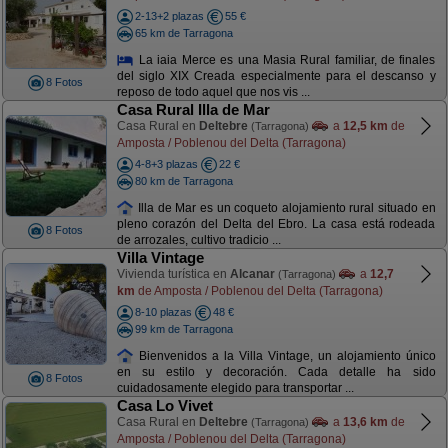
2-13+2 plazas
55 €
65 km de Tarragona
La iaia Merce es una Masia Rural familiar, de finales
del siglo XIX Creada especialmente para el descanso y
8 Fotos
reposo de todo aquel que nos vis ...
Casa Rural Illa de Mar
Casa Rural en
Deltebre
a
12,5 km
de
(Tarragona)
Amposta / Poblenou del Delta (Tarragona)
4-8+3 plazas
22 €
80 km de Tarragona
Illa de Mar es un coqueto alojamiento rural situado en
pleno corazón del Delta del Ebro. La casa está rodeada
8 Fotos
de arrozales, cultivo tradicio ...
Villa Vintage
Vivienda turística en
Alcanar
a
12,7
(Tarragona)
km
de Amposta / Poblenou del Delta (Tarragona)
8-10 plazas
48 €
99 km de Tarragona
Bienvenidos a la Villa Vintage, un alojamiento único
en su estilo y decoración. Cada detalle ha sido
8 Fotos
cuidadosamente elegido para transportar ...
Casa Lo Vivet
Casa Rural en
Deltebre
a
13,6 km
de
(Tarragona)
Amposta / Poblenou del Delta (Tarragona)