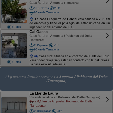
Casa Rural en
Amposta
(Tarragona)
10+2 plazas
20 €
85 km de Tarragona
La casa l´Esquerra de Gabriel está situada a 2, 3 Km
de Amposta y tiene el privilegio de estar ubicada en un
8 Fotos
lugar dentro del entorno del De ...
Cal Gasso
Casa Rural en
Amposta / Poblenou del Delta
(Tarragona)
2-15 plazas
21 €
90 km de Tarragona
Casa rural situada en el corazón del Delta del Ebro.
Para poder relajarse y estar en contacto con la naturaleza.
8 Fotos
La casa esta situada en la ...
Alojamientos Rurales cercanos a
Amposta / Poblenou del Delta
(Tarragona)
La Llar de Laura
Vivienda turística en
Poblenou del Delta
(Tarragona)
a
0,1 km
de Amposta / Poblenou del Delta
(Tarragona)
2-40+3 plazas
23 €