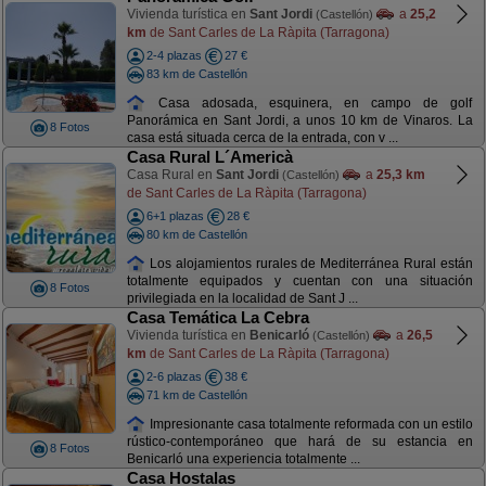
Vivienda turística en
Sant Jordi
a
25,2
(Castellón)
km
de Sant Carles de La Ràpita (Tarragona)
2-4 plazas
27 €
83 km de Castellón
Casa adosada, esquinera, en campo de golf
Panorámica en Sant Jordi, a unos 10 km de Vinaros. La
8 Fotos
casa está situada cerca de la entrada, con v ...
Casa Rural L´Americà
Casa Rural en
Sant Jordi
a
25,3 km
(Castellón)
de Sant Carles de La Ràpita (Tarragona)
6+1 plazas
28 €
80 km de Castellón
Los alojamientos rurales de Mediterránea Rural están
totalmente equipados y cuentan con una situación
8 Fotos
privilegiada en la localidad de Sant J ...
Casa Temática La Cebra
Vivienda turística en
Benicarló
a
26,5
(Castellón)
km
de Sant Carles de La Ràpita (Tarragona)
2-6 plazas
38 €
71 km de Castellón
Impresionante casa totalmente reformada con un estilo
rústico-contemporáneo que hará de su estancia en
8 Fotos
Benicarló una experiencia totalmente ...
Casa Hostalas