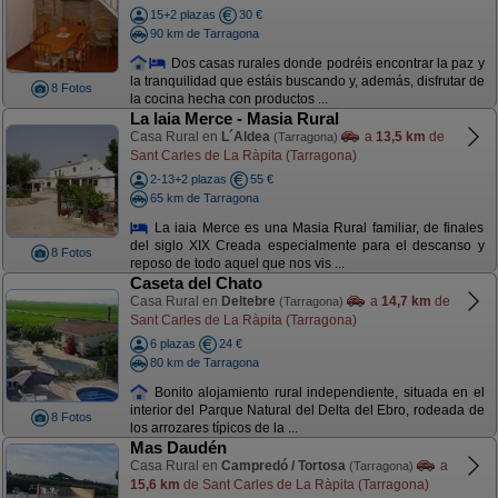
15+2 plazas
30 €
90 km de Tarragona
Dos casas rurales donde podréis encontrar la paz y
la tranquilidad que estáis buscando y, además, disfrutar de
8 Fotos
la cocina hecha con productos ...
La Iaia Merce - Masia Rural
Casa Rural en
L´Aldea
a
13,5 km
de
(Tarragona)
Sant Carles de La Ràpita (Tarragona)
2-13+2 plazas
55 €
65 km de Tarragona
La iaia Merce es una Masia Rural familiar, de finales
del siglo XIX Creada especialmente para el descanso y
8 Fotos
reposo de todo aquel que nos vis ...
Caseta del Chato
Casa Rural en
Deltebre
a
14,7 km
de
(Tarragona)
Sant Carles de La Ràpita (Tarragona)
6 plazas
24 €
80 km de Tarragona
Bonito alojamiento rural independiente, situada en el
interior del Parque Natural del Delta del Ebro, rodeada de
8 Fotos
los arrozares típicos de la ...
Mas Daudén
Casa Rural en
Campredó / Tortosa
a
(Tarragona)
15,6 km
de Sant Carles de La Ràpita (Tarragona)