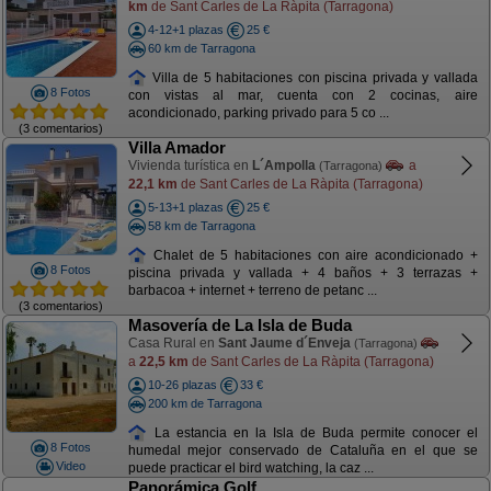
km
de Sant Carles de La Ràpita (Tarragona)
4-12+1 plazas
25 €
60 km de Tarragona
Villa de 5 habitaciones con piscina privada y vallada
8 Fotos
con vistas al mar, cuenta con 2 cocinas, aire
acondicionado, parking privado para 5 co ...
(3 comentarios)
Villa Amador
Vivienda turística en
L´Ampolla
a
(Tarragona)
22,1 km
de Sant Carles de La Ràpita (Tarragona)
5-13+1 plazas
25 €
58 km de Tarragona
Chalet de 5 habitaciones con aire acondicionado +
8 Fotos
piscina privada y vallada + 4 baños + 3 terrazas +
barbacoa + internet + terreno de petanc ...
(3 comentarios)
Masovería de La Isla de Buda
Casa Rural en
Sant Jaume d´Enveja
(Tarragona)
a
22,5 km
de Sant Carles de La Ràpita (Tarragona)
10-26 plazas
33 €
200 km de Tarragona
La estancia en la Isla de Buda permite conocer el
8 Fotos
humedal mejor conservado de Cataluña en el que se
Video
puede practicar el bird watching, la caz ...
Panorámica Golf