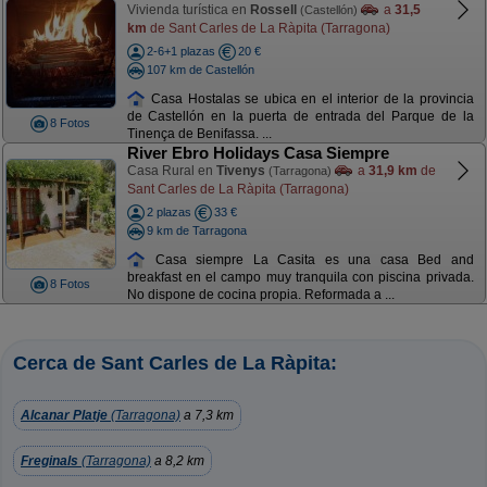
Vivienda turística en
Rossell
a
31,5
(Castellón)
km
de Sant Carles de La Ràpita (Tarragona)
2-6+1 plazas
20 €
107 km de Castellón
Casa Hostalas se ubica en el interior de la provincia
de Castellón en la puerta de entrada del Parque de la
8 Fotos
Tinença de Benifassa. ...
River Ebro Holidays Casa Siempre
Casa Rural en
Tivenys
a
31,9 km
de
(Tarragona)
Sant Carles de La Ràpita (Tarragona)
2 plazas
33 €
9 km de Tarragona
Casa siempre La Casita es una casa Bed and
breakfast en el campo muy tranquila con piscina privada.
8 Fotos
No dispone de cocina propia. Reformada a ...
Cerca de Sant Carles de La Ràpita:
Alcanar Platje
(Tarragona)
a 7,3 km
Freginals
(Tarragona)
a 8,2 km