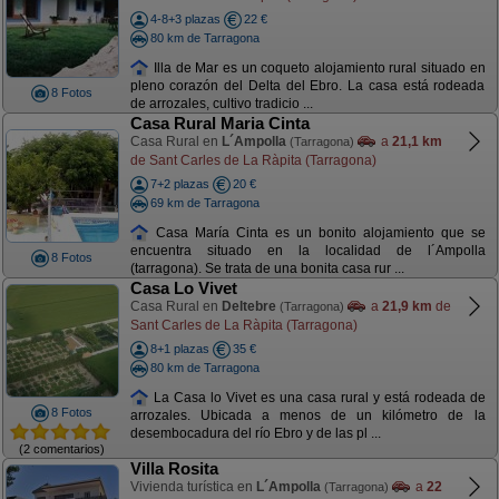
4-8+3 plazas
22 €
80 km de Tarragona
Illa de Mar es un coqueto alojamiento rural situado en
pleno corazón del Delta del Ebro. La casa está rodeada
8 Fotos
de arrozales, cultivo tradicio ...
Casa Rural Maria Cinta
Casa Rural en
L´Ampolla
a
21,1 km
(Tarragona)
de Sant Carles de La Ràpita (Tarragona)
7+2 plazas
20 €
69 km de Tarragona
Casa María Cinta es un bonito alojamiento que se
encuentra situado en la localidad de l´Ampolla
8 Fotos
(tarragona). Se trata de una bonita casa rur ...
Casa Lo Vivet
Casa Rural en
Deltebre
a
21,9 km
de
(Tarragona)
Sant Carles de La Ràpita (Tarragona)
8+1 plazas
35 €
80 km de Tarragona
La Casa lo Vivet es una casa rural y está rodeada de
8 Fotos
arrozales. Ubicada a menos de un kilómetro de la
desembocadura del río Ebro y de las pl ...
(2 comentarios)
Villa Rosita
Vivienda turística en
L´Ampolla
a
22
(Tarragona)