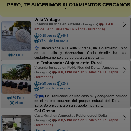
... PERO, TE SUGERIMOS ALOJAMIENTOS CERCANOS
:
Villa Vintage
Vivienda turística en
Alcanar
a
4,8
(Tarragona)
km
de Sant Carles de La Ràpita (Tarragona)
8-10 plazas
48 €
99 km de Tarragona
Bienvenidos a la Villa Vintage, un alojamiento único
en su estilo y decoración. Cada detalle ha sido
8 Fotos
cuidadosamente elegido para transportar ...
Lo Trabucador Alojamiento Rural
Vivienda turística en
Poble Nou del Delta / Amposta
a
8,3 km
de Sant Carles de La Ràpita
(Tarragona)
(Tarragona)
2-20 plazas
25 €
101 km de Tarragona
Lo Trabucador es una casa muy acogedora situada
50 Fotos
en el mismo corazón del parque natural del Delta del
Video
Ebro. Se encuentra en un pueblo muy tra ...
Cal Gasso
Casa Rural en
Amposta / Poblenou del Delta
a
8,5 km
de Sant Carles de La Ràpita
(Tarragona)
(Tarragona)