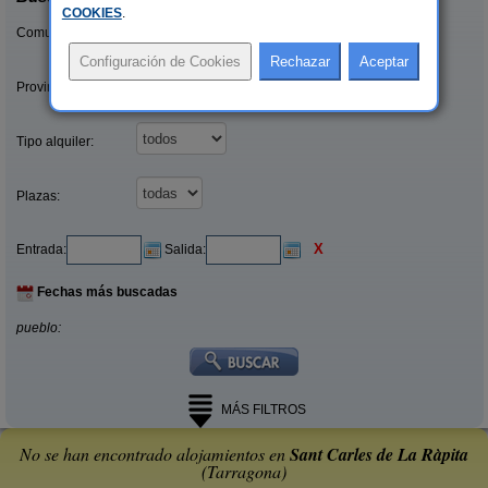
COOKIES
.
Comunidades:
Provincias/Islas:
Tipo alquiler:
Plazas:
X
Entrada:
Salida:
Fechas más buscadas
pueblo:
MÁS FILTROS
No se han encontrado alojamientos en
Sant Carles de La Ràpita
(Tarragona)