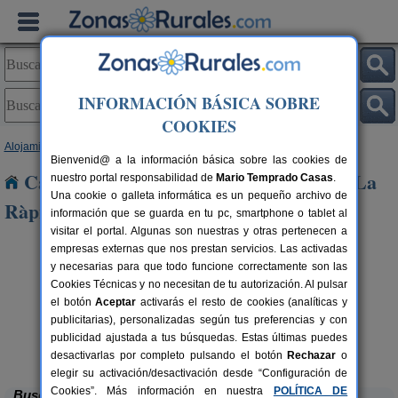
INFORMACIÓN BÁSICA SOBRE
COOKIES
Alojamientos
>
Cataluña
>
Tarragona
> Sant Carles de La Ràpita
Bienvenid@ a la información básica sobre las cookies de
Casas Rurales cerca de Sant Carles de La
nuestro portal responsabilidad de
Mario Temprado Casas
.
Una cookie o galleta informática es un pequeño archivo de
Ràpita
información que se guarda en tu pc, smartphone o tablet al
visitar el portal. Algunas son nuestras y otras pertenecen a
empresas externas que nos prestan servicios. Las activadas
y necesarias para que todo funcione correctamente son las
Cookies Técnicas y no necesitan de tu autorización. Al pulsar
el botón
Aceptar
activarás el resto de cookies (analíticas y
publicitarias), personalizadas según tus preferencias y con
publicidad ajustada a tus búsquedas. Estas últimas puedes
Lo Trabucador Alojamiento Rural
rs.
2-20 pers.
 €
25 €
Poble Nou del Delta (Tarragona)
desde
desactivarlas por completo pulsando el botón
Rechazar
o
elegir su activación/desactivación desde “Configuración de
Cookies”. Más información en nuestra
POLÍTICA DE
Buscar