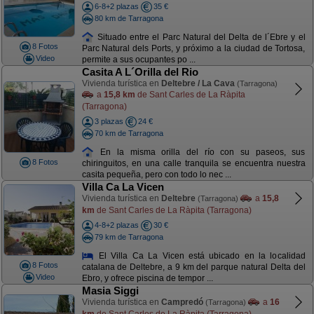
6-8+2 plazas
35 €
80 km de Tarragona
Situado entre el Parc Natural del Delta de l´Ebre y el
8 Fotos
Parc Natural dels Ports, y próximo a la ciudad de Tortosa,
Video
permite a sus ocupantes po ...
Casita A L´Orilla del Rio
Vivienda turística en
Deltebre / La Cava
(Tarragona)
a
15,8 km
de Sant Carles de La Ràpita
(Tarragona)
3 plazas
24 €
70 km de Tarragona
En la misma orilla del río con su paseos, sus
8 Fotos
chiringuitos, en una calle tranquila se encuentra nuestra
casita pequeña, pero con todo lo nec ...
Villa Ca La Vicen
Vivienda turística en
Deltebre
a
15,8
(Tarragona)
km
de Sant Carles de La Ràpita (Tarragona)
4-8+2 plazas
30 €
79 km de Tarragona
El Villa Ca La Vicen está ubicado en la localidad
8 Fotos
catalana de Deltebre, a 9 km del parque natural Delta del
Video
Ebro, y ofrece piscina de tempor ...
Masia Siggi
Vivienda turística en
Campredó
a
16
(Tarragona)
km
de Sant Carles de La Ràpita (Tarragona)