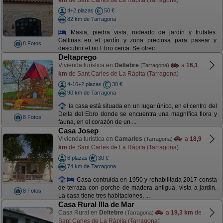
4+2 plazas
50 €
82 km de Tarragona
Masia, piedra vista, rodeado de jardín y frutales.
Gallinas en el jardín y zona preciosa para pasear y
8 Fotos
descubrir el rio Ebro cerca. Se ofrec ...
Deltaprego
Vivienda turística en
Deltebre
a
16,1
(Tarragona)
km
de Sant Carles de La Ràpita (Tarragona)
4-16+2 plazas
30 €
90 km de Tarragona
la casa está situada en un lugar único, en el centro del
Delta del Ebro donde se encuentra una magnífica flora y
8 Fotos
fauna, en el corazón de un ...
Casa Josep
Vivienda turística en
Camarles
a
18,9
(Tarragona)
km
de Sant Carles de La Ràpita (Tarragona)
6 plazas
30 €
74 km de Tarragona
Casa contruida en 1950 y rehabilitada 2017 consta
de terraza con porche de madera antigua, vista a jardin.
8 Fotos
La casa tiene tres habitaciones, ...
Casa Rural Illa de Mar
Casa Rural en
Deltebre
a
19,3 km
de
(Tarragona)
Sant Carles de La Ràpita (Tarragona)