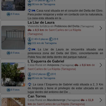
2-15 plazas
21 €
90 km de Tarragona
Casa rural situada en el corazón del Delta del Ebro.
8 Fotos
Para poder relajarse y estar en contacto con la naturaleza.
La casa esta situada en la ...
La Llar de Laura
Vivienda turística en
Poblenou del Delta
(Tarragona)
a
8,5 km
de Sant Carles de La Ràpita
(Tarragona)
2-40+3 plazas
23 €
101 km de Tarragona
La Llar de Laura se encuentra situada una
8 Fotos
pintoresca zona del Delta del Ebro, concretamente en
Poble Nou del delta dentro del parque natural ...
L´Esquerra de Gabriel
Casa Rural en
Amposta
a
9,6 km
de
(Tarragona)
Sant Carles de La Ràpita (Tarragona)
10+2 plazas
20 €
85 km de Tarragona
La casa l´Esquerra de Gabriel está situada a 2, 3 Km
de Amposta y tiene el privilegio de estar ubicada en un
8 Fotos
lugar dentro del entorno del De ...
Can Torres
Casa Rural en
Masdenverge
a
11,9
(Tarragona)
km
de Sant Carles de La Ràpita (Tarragona)