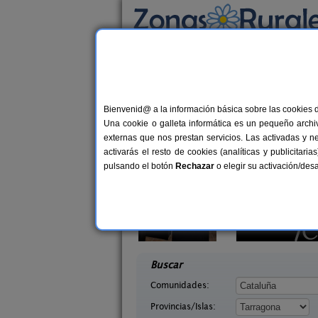
Busca por alojamiento
Alojamientos
>
Cataluña
>
Tarragona
> La G
Casas Rurales cerca 
Bienvenid@ a la información básica sobre las cookies 
Una cookie o galleta informática es un pequeño archiv
externas que nos prestan servicios. Las activadas y n
activarás el resto de cookies (analíticas y publicita
pulsando el botón
Rechazar
o elegir su activación/de
amiento Rural
Ca Calbet
2-20 pers.
2-7+
25 €
a (Tarragona)
Margalef (Tarragona)
desde
desd
Buscar
Comunidades:
Provincias/Islas: