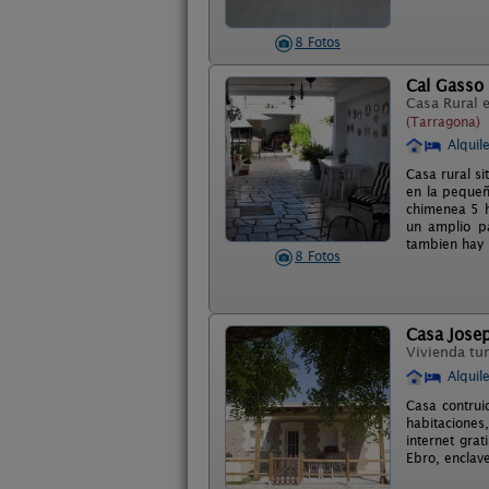
8 Fotos
Cal Gasso
Casa Rural 
(Tarragona)
Alquil
Casa rural si
en la pequeñ
chimenea 5 h
un amplio pa
tambien hay
8 Fotos
Casa Jose
Vivienda tur
Alquil
Casa contrui
habitaciones
internet grat
Ebro, enclave