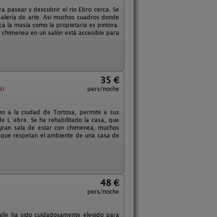
ra pasear y descubrir el rio Ebro cerca. Se
Galería de arte. Asi muchos cuadros donde
ca la masia como la propietaria es pintora.
La chimenea en un salón está accesible para
35 €
a)
pers/noche
imo a la ciudad de Tortosa, permite a sus
e L`ebre. Se ha rehabilitado la casa, que
 gran sala de estar con chimenea, muchos
os que respetan el ambiente de una casa de
48 €
pers/noche
talle ha sido cuidadosamente elegido para