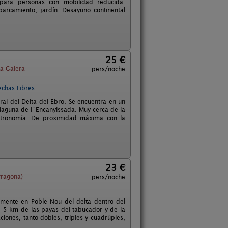
a para personas con mobilidad reducida.
arcamiento, jardín. Desayuno continental
25 €
a Galera
pers/noche
echas Libres
l del Delta del Ebro. Se encuentra en un
 laguna de l´Encanyissada. Muy cerca de la
astronomía. De proximidad máxima con la
23 €
rragona)
pers/noche
amente en Poble Nou del delta dentro del
, 5 km de las payas del tabucador y de la
iones, tanto dobles, triples y cuadrúples,