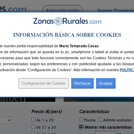
Anúnciate gratis
Acceso Propietar
Busca por pueblo
INFORMACIÓN BÁSICA SOBRE COOKIES
alera
de La Galera
de nuestro portal responsabilidad de
Mario Temprado Casas
.
o de información que se guarda en tu pc, smartphone o tablet al visitar el port
ecesarias para que todo funcione correctamente son las Cookies Técnicas y no ne
rias), personalizadas según tus preferencias y con publicidad ajustada a tus búsq
sactivación desde “Configuración de Cookies”. Más información en nuestra
POLÍTI
Mas Daudén
2 pers.
6-8+2 pers.
69 €
35 €
Campredó (Tarragona)
e
desde
Precio (€/pers)
Características
de 1 a 20
Piscina
Admite animales
de 21 a 30
Mostrar más características