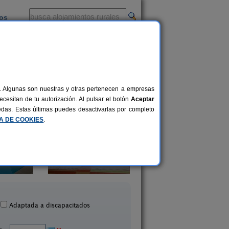
ios
-
al. Algunas son nuestras y otras pertenecen a empresas
cesitan de tu autorización. Al pulsar el botón
Aceptar
uedas. Estas últimas puedes desactivarlas por completo
CA DE COOKIES
.
La Remulla
Ca Les Barberes
2-6+2 pers.
20 €
Pauls (Tarragona)
Pauls (Tarragona
desde
Adaptada a discapacitados