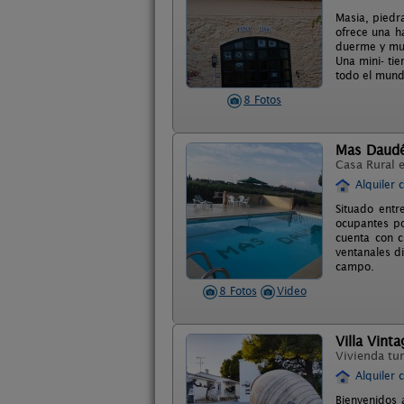
Masia, piedra
ofrece una h
duerme y much
Una mini- tie
todo el mundo
8 Fotos
Mas Daud
Casa Rural 
Alquiler 
Situado entr
ocupantes po
cuenta con c
ventanales d
campo.
8 Fotos
Video
Villa Vinta
Vivienda tur
Alquiler 
Bienvenidos 