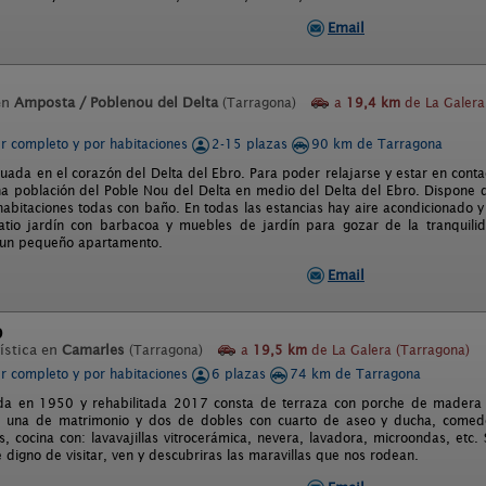
Email
en
Amposta / Poblenou del Delta
(Tarragona)
a
19,4 km
de La Galera
er completo y por habitaciones
2-15 plazas
90 km de Tarragona
tuada en el corazón del Delta del Ebro. Para poder relajarse y estar en conta
a población del Poble Nou del Delta en medio del Delta del Ebro. Dispone 
abitaciones todas con baño. En todas las estancias hay aire acondicionado y
tio jardín con barbacoa y muebles de jardín para gozar de la tranquilid
 un pequeño apartamento.
Email
p
ística en
Camarles
(Tarragona)
a
19,5 km
de La Galera (Tarragona)
er completo y por habitaciones
6 plazas
74 km de Tarragona
da en 1950 y rehabilitada 2017 consta de terraza con porche de madera ant
, una de matrimonio y dos de dobles con cuarto de aseo y ducha, comedor
is, cocina con: lavavajillas vitrocerámica, nevera, lavadora, microondas, etc.
 digno de visitar, ven y descubriras las maravillas que nos rodean.