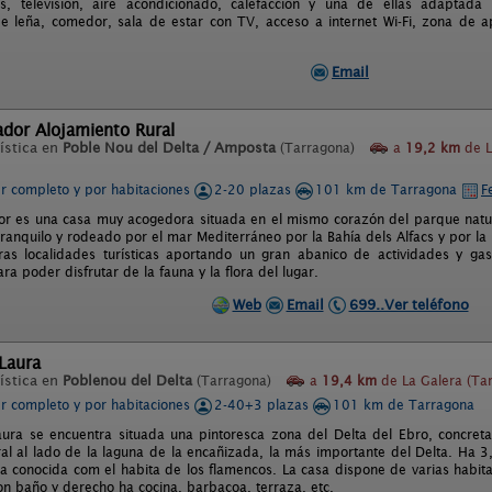
os, televisión, aire acondicionado, calefacción y una de ellas adaptad
 leña, comedor, sala de estar con TV, acceso a internet Wi-Fi, zona de ap
Email
dor Alojamiento Rural
ística en
Poble Nou del Delta / Amposta
(Tarragona)
a
19,2 km
de L
er completo y por habitaciones
2-20 plazas
101 km de Tarragona
F
r es una casa muy acogedora situada en el mismo corazón del parque natura
ranquilo y rodeado por el mar Mediterráneo por la Bahía dels Alfacs y por la
ras localidades turísticas aportando un gran abanico de actividades y g
ra poder disfrutar de la fauna y la flora del lugar.
Web
Email
699..Ver teléfono
 Laura
ística en
Poblenou del Delta
(Tarragona)
a
19,4 km
de La Galera (Ta
er completo y por habitaciones
2-40+3 plazas
101 km de Tarragona
aura se encuentra situada una pintoresca zona del Delta del Ebro, concret
al al lado de la laguna de la encañizada, la más importante del Delta. Ha 3
 conocida com el habita de los flamencos. La casa dispone de varias habitac
on baño y derecho ha cocina, barbacoa, terraza, etc.