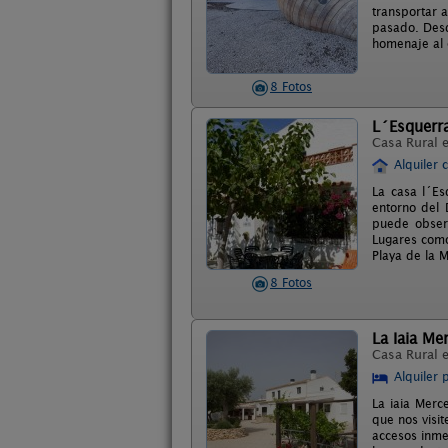
transportar 
pasado. Desde
homenaje al e
8 Fotos
L´Esquerra
Casa Rural 
Alquiler 
La casa l´Es
entorno del 
puede observ
Lugares como
Playa de la M
8 Fotos
La Iaia Me
Casa Rural 
Alquiler 
La iaia Merc
que nos visit
accesos inme