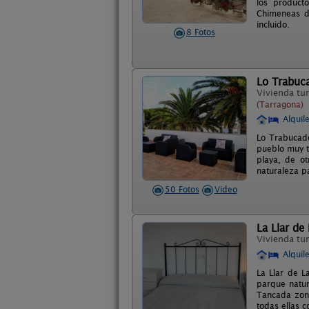
los product
Chimeneas de
incluido.
8 Fotos
Lo Trabuca
Vivienda tur
(Tarragona)
Alquil
Lo Trabucado
pueblo muy t
playa, de ot
naturaleza pa
50 Fotos
Video
La Llar de
Vivienda tur
Alquil
La Llar de L
parque natur
Tancada zona
todas ellas c