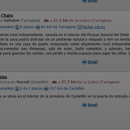
Email
 Chato
en
Deltebre
(Tarragona)
a
21,2 km
de La Galera (Tarragona)
completo
6 plazas
80 km de Tarragona
Fechas Libres
iento rural independiente, situada en el interior del Parque Natural del Delta
on la casa podrá disfrutar de un ambiente natural y relajado y vivir en medio 
hato es una casa de payés restaurada como alojamiento rural independien
ina-comedor con chimenea, sala de estar, baño completo, y además, hay
a para guardar los coches, con jardín y mucho espacio para jugar los niños. 
Email
alas
ística en
Rossell
(Castellón)
a
21,7 km
de La Galera (Tarragona)
completo
2-6+1 plazas
107 km de Castellón
 se ubica en el interior de la provincia de Castellón en la puerta de entrada
Email