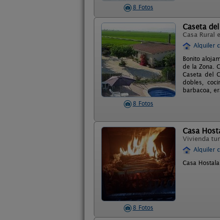
8 Fotos
Caseta del
Casa Rural 
Alquiler 
Bonito alojam
de la Zona. C
Caseta del C
dobles, coc
barbacoa, er
8 Fotos
Casa Host
Vivienda tur
Alquiler 
Casa Hostalas
8 Fotos