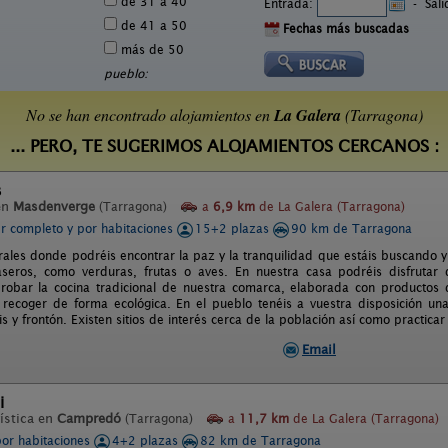
de 31 a 40
Entrada:
-
Sal
de 41 a 50
Fechas más buscadas
más de 50
pueblo:
No se han encontrado alojamientos en
La Galera
(Tarragona)
... PERO, TE SUGERIMOS ALOJAMIENTOS CERCANOS :
s
en
Masdenverge
(Tarragona)
a
6,9 km
de La Galera (Tarragona)
er completo y por habitaciones
15+2 plazas
90 km de Tarragona
rales donde podréis encontrar la paz y la tranquilidad que estáis buscando y
seros, como verduras, frutas o aves. En nuestra casa podréis disfrutar 
robar la cocina tradicional de nuestra comarca, elaborada con producto
e recoger de forma ecológica. En el pueblo tenéis a vuestra disposición una
is y frontón. Existen sitios de interés cerca de la población así como practicar 
Email
i
ística en
Campredó
(Tarragona)
a
11,7 km
de La Galera (Tarragona)
por habitaciones
4+2 plazas
82 km de Tarragona