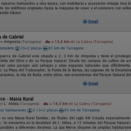
a nuestros huéspedes a otra época, con mobiliario y accesorios vintage muy 
 los teléfonos originales hasta la máquina de coser y el costurero con sello
stilo clásico.
Email
 de Gabriel
en
Amposta
(Tarragona)
a
13,4 km
de La Galera (Tarragona)
completo
10+2 plazas
85 km de Tarragona
querra de Gabriel está situada a 2, 3 Km de Amposta y tiene el privilegio
Delta del Ebro y de su Parque Natural. Desde los campos de cultivo de arroz
ar unos parajes aún salvajes y unos espacios naturales que difícilmente
: La Playa del Trabucador, la Punta de la Banya, las Lagunas de la Encanyiss
arquesa, la Isla de Buda, entre otros, son ecosistemas del Parque Natural del
Email
rce - Masia Rural
en
L´Aldea
(Tarragona)
a
14,3 km
de La Galera (Tarragona)
por habitaciones
2-13+2 plazas
65 km de Tarragona
e es una Masia Rural familiar, de finales del siglo XIX Creada especialment
e. Se encuentra en la localidad de L´Aldea, a 15 minutos del Parque Natural 
jorables a diferentes destinos. La iaia Merce dispone de amplias habitacion