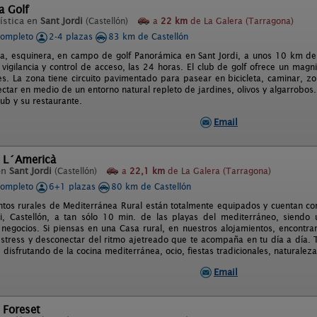
a Golf
ística en
Sant Jordi
(Castellón)
a
22 km
de La Galera (Tarragona)
completo
2-4 plazas
83 km de Castellón
, esquinera, en campo de golf Panorámica en Sant Jordi, a unos 10 km de V
 vigilancia y control de acceso, las 24 horas. El club de golf ofrece un mag
es. La zona tiene circuito pavimentado para pasear en bicicleta, caminar, zo
ctar en medio de un entorno natural repleto de jardines, olivos y algarrobo
ub y su restaurante.
Email
l L´Americà
en
Sant Jordi
(Castellón)
a
22,1 km
de La Galera (Tarragona)
completo
6+1 plazas
80 km de Castellón
ntos rurales de Mediterránea Rural están totalmente equipados y cuentan con 
i, Castellón, a tan sólo 10 min. de las playas del mediterráneo, siendo u
 negocios. Si piensas en una Casa rural, en nuestros alojamientos, encontra
 stress y desconectar del ritmo ajetreado que te acompaña en tu día a día. T
 disfrutando de la cocina mediterránea, ocio, fiestas tradicionales, naturalez
Email
 Foreset