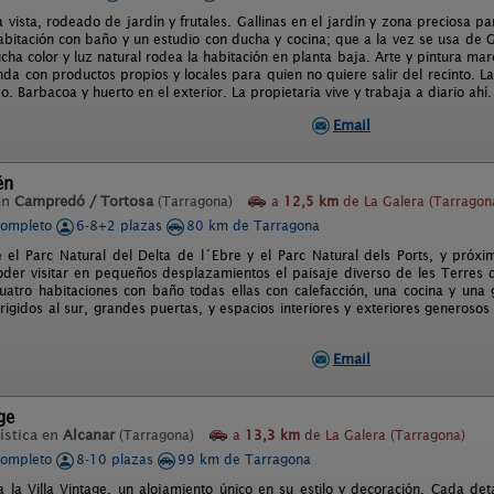
 vista, rodeado de jardín y frutales. Gallinas en el jardín y zona preciosa pa
abitación con baño y un estudio con ducha y cocina; que a la vez se usa de 
a color y luz natural rodea la habitación en planta baja. Arte y pintura mar
nda con productos propios y locales para quien no quiere salir del recinto. 
. Barbacoa y huerto en el exterior. La propietaria vive y trabaja a diario ahí.
Email
én
en
Campredó / Tortosa
(Tarragona)
a
12,5 km
de La Galera (Tarragon
completo
6-8+2 plazas
80 km de Tarragona
e el Parc Natural del Delta de l´Ebre y el Parc Natural dels Ports, y próx
der visitar en pequeños desplazamientos el paisaje diverso de les Terres d
uatro habitaciones con baño todas ellas con calefacción, una cocina y una
irigidos al sur, grandes puertas, y espacios interiores y exteriores generos
Email
ge
ística en
Alcanar
(Tarragona)
a
13,3 km
de La Galera (Tarragona)
completo
8-10 plazas
99 km de Tarragona
a la Villa Vintage, un alojamiento único en su estilo y decoración. Cada de