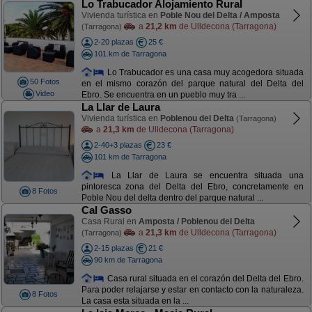
Lo Trabucador Alojamiento Rural
Vivienda turística en
Poble Nou del Delta / Amposta
a
21,2 km
de Ulldecona (Tarragona)
(Tarragona)
2-20 plazas
25 €
101 km de Tarragona
Lo Trabucador es una casa muy acogedora situada
50 Fotos
en el mismo corazón del parque natural del Delta del
Video
Ebro. Se encuentra en un pueblo muy tra ...
La Llar de Laura
Vivienda turística en
Poblenou del Delta
(Tarragona)
a
21,3 km
de Ulldecona (Tarragona)
2-40+3 plazas
23 €
101 km de Tarragona
La Llar de Laura se encuentra situada una
pintoresca zona del Delta del Ebro, concretamente en
8 Fotos
Poble Nou del delta dentro del parque natural ...
Cal Gasso
Casa Rural en
Amposta / Poblenou del Delta
a
21,3 km
de Ulldecona (Tarragona)
(Tarragona)
2-15 plazas
21 €
90 km de Tarragona
Casa rural situada en el corazón del Delta del Ebro.
Para poder relajarse y estar en contacto con la naturaleza.
8 Fotos
La casa esta situada en la ...