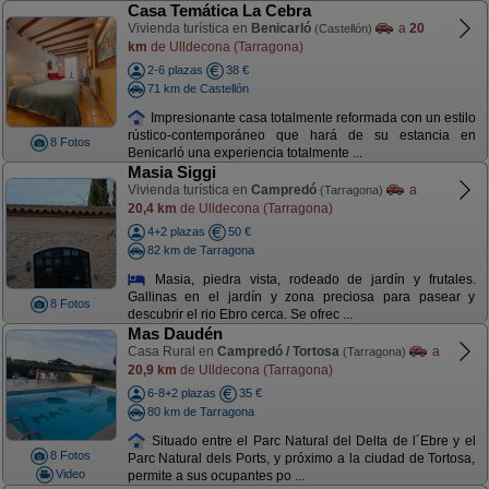
Casa Temática La Cebra
Vivienda turística en
Benicarló
a
20
(Castellón)
km
de Ulldecona (Tarragona)
2-6 plazas
38 €
71 km de Castellón
Impresionante casa totalmente reformada con un estilo
rústico-contemporáneo que hará de su estancia en
8 Fotos
Benicarló una experiencia totalmente ...
Masia Siggi
Vivienda turística en
Campredó
a
(Tarragona)
20,4 km
de Ulldecona (Tarragona)
4+2 plazas
50 €
82 km de Tarragona
Masia, piedra vista, rodeado de jardín y frutales.
Gallinas en el jardín y zona preciosa para pasear y
8 Fotos
descubrir el rio Ebro cerca. Se ofrec ...
Mas Daudén
Casa Rural en
Campredó / Tortosa
a
(Tarragona)
20,9 km
de Ulldecona (Tarragona)
6-8+2 plazas
35 €
80 km de Tarragona
Situado entre el Parc Natural del Delta de l´Ebre y el
8 Fotos
Parc Natural dels Ports, y próximo a la ciudad de Tortosa,
Video
permite a sus ocupantes po ...