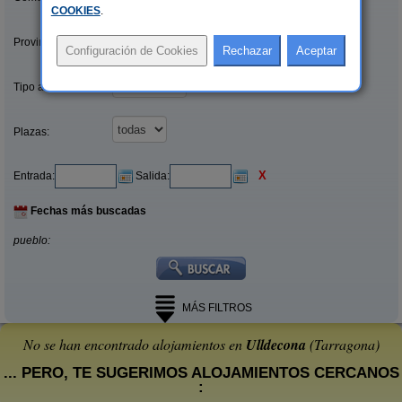
COOKIES
.
Provincias/Islas:
Tipo alquiler:
Plazas:
X
Entrada:
Salida:
Fechas más buscadas
pueblo:
MÁS FILTROS
No se han encontrado alojamientos en
Ulldecona
(Tarragona)
... PERO, TE SUGERIMOS ALOJAMIENTOS CERCANOS
: