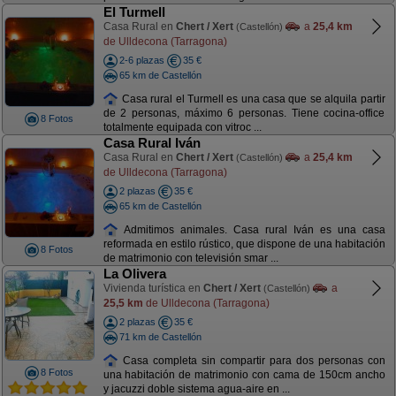
El Turmell
Casa Rural en
Chert / Xert
a
25,4 km
(Castellón)
de Ulldecona (Tarragona)
2-6 plazas
35 €
65 km de Castellón
Casa rural el Turmell es una casa que se alquila partir
de 2 personas, máximo 6 personas. Tiene cocina-office
8 Fotos
totalmente equipada con vitroc ...
Casa Rural Iván
Casa Rural en
Chert / Xert
a
25,4 km
(Castellón)
de Ulldecona (Tarragona)
2 plazas
35 €
65 km de Castellón
Admitimos animales. Casa rural Iván es una casa
reformada en estilo rústico, que dispone de una habitación
8 Fotos
de matrimonio con televisión smar ...
La Olivera
Vivienda turística en
Chert / Xert
a
(Castellón)
25,5 km
de Ulldecona (Tarragona)
2 plazas
35 €
71 km de Castellón
Casa completa sin compartir para dos personas con
8 Fotos
una habitación de matrimonio con cama de 150cm ancho
y jacuzzi doble sistema agua-aire en ...