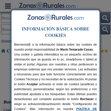
INFORMACIÓN BÁSICA SOBRE
COOKIES
Alojamientos
>
Cataluña
>
Tarragona
> Ulldecona
Bienvenid@ a la información básica sobre las cookies de
Casas Rurales cerca de Ulldecona
nuestro portal responsabilidad de
Mario Temprado Casas
.
Una cookie o galleta informática es un pequeño archivo de
información que se guarda en tu pc, smartphone o tablet al
visitar el portal. Algunas son nuestras y otras pertenecen a
empresas externas que nos prestan servicios. Las activadas
y necesarias para que todo funcione correctamente son las
Cookies Técnicas y no necesitan de tu autorización. Al pulsar
el botón
Aceptar
activarás el resto de cookies (analíticas y
Ca Calbet
rs.
2-7+2 pers.
publicitarias), personalizadas según tus preferencias y con
 €
69 €
Margalef (Tarragona)
desde
publicidad ajustada a tus búsquedas. Estas últimas puedes
desactivarlas por completo pulsando el botón
Rechazar
o
Buscar
elegir su activación/desactivación desde “Configuración de
Cookies”. Más información en nuestra
POLÍTICA DE
Comunidades: