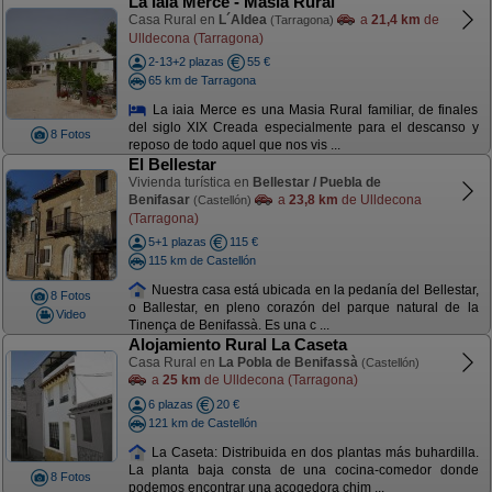
La Iaia Merce - Masia Rural
Casa Rural en
L´Aldea
a
21,4 km
de
(Tarragona)
Ulldecona (Tarragona)
2-13+2 plazas
55 €
65 km de Tarragona
La iaia Merce es una Masia Rural familiar, de finales
del siglo XIX Creada especialmente para el descanso y
8 Fotos
reposo de todo aquel que nos vis ...
El Bellestar
Vivienda turística en
Bellestar / Puebla de
Benifasar
a
23,8 km
de Ulldecona
(Castellón)
(Tarragona)
5+1 plazas
115 €
115 km de Castellón
Nuestra casa está ubicada en la pedanía del Bellestar,
8 Fotos
o Ballestar, en pleno corazón del parque natural de la
Video
Tinença de Benifassà. Es una c ...
Alojamiento Rural La Caseta
Casa Rural en
La Pobla de Benifassà
(Castellón)
a
25 km
de Ulldecona (Tarragona)
6 plazas
20 €
121 km de Castellón
La Caseta: Distribuida en dos plantas más buhardilla.
La planta baja consta de una cocina-comedor donde
8 Fotos
podemos encontrar una acogedora chim ...