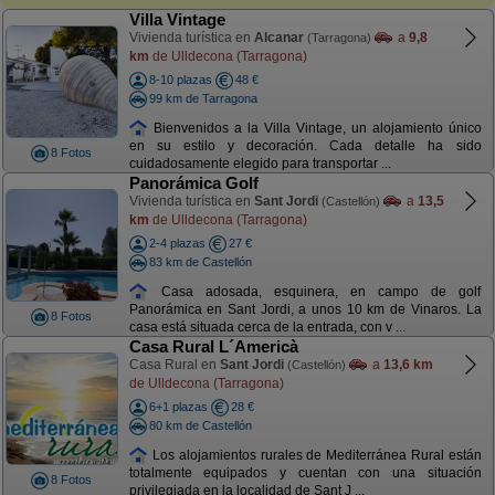
Villa Vintage
Vivienda turística en
Alcanar
a
9,8
(Tarragona)
km
de Ulldecona (Tarragona)
8-10 plazas
48 €
99 km de Tarragona
Bienvenidos a la Villa Vintage, un alojamiento único
en su estilo y decoración. Cada detalle ha sido
8 Fotos
cuidadosamente elegido para transportar ...
Panorámica Golf
Vivienda turística en
Sant Jordi
a
13,5
(Castellón)
km
de Ulldecona (Tarragona)
2-4 plazas
27 €
83 km de Castellón
Casa adosada, esquinera, en campo de golf
Panorámica en Sant Jordi, a unos 10 km de Vinaros. La
8 Fotos
casa está situada cerca de la entrada, con v ...
Casa Rural L´Americà
Casa Rural en
Sant Jordi
a
13,6 km
(Castellón)
de Ulldecona (Tarragona)
6+1 plazas
28 €
80 km de Castellón
Los alojamientos rurales de Mediterránea Rural están
totalmente equipados y cuentan con una situación
8 Fotos
privilegiada en la localidad de Sant J ...