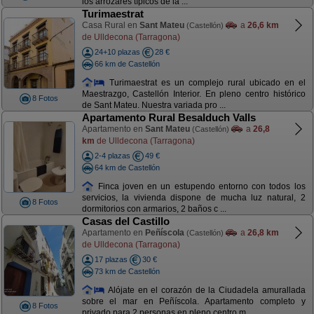
los arrozares típicos de la ...
Turimaestrat
Casa Rural en
Sant Mateu
a
26,6 km
(Castellón)
de Ulldecona (Tarragona)
24+10 plazas
28 €
66 km de Castellón
Turimaestrat es un complejo rural ubicado en el
Maestrazgo, Castellón Interior. En pleno centro histórico
8 Fotos
de Sant Mateu. Nuestra variada pro ...
Apartamento Rural Besalduch Valls
Apartamento en
Sant Mateu
a
26,8
(Castellón)
km
de Ulldecona (Tarragona)
2-4 plazas
49 €
64 km de Castellón
Finca joven en un estupendo entorno con todos los
servicios, la vivienda dispone de mucha luz natural, 2
8 Fotos
dormitorios con armarios, 2 baños c ...
Casas del Castillo
Apartamento en
Peñíscola
a
26,8 km
(Castellón)
de Ulldecona (Tarragona)
17 plazas
30 €
73 km de Castellón
Alójate en el corazón de la Ciudadela amurallada
sobre el mar en Peñíscola. Apartamento completo y
8 Fotos
privado para 2 personas en pleno centro m ...