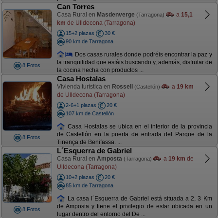
Can Torres
Casa Rural en
Masdenverge
a
15,1
(Tarragona)
km
de Ulldecona (Tarragona)
15+2 plazas
30 €
90 km de Tarragona
Dos casas rurales donde podréis encontrar la paz y
la tranquilidad que estáis buscando y, además, disfrutar de
8 Fotos
la cocina hecha con productos ...
Casa Hostalas
Vivienda turística en
Rossell
a
19 km
(Castellón)
de Ulldecona (Tarragona)
2-6+1 plazas
20 €
107 km de Castellón
Casa Hostalas se ubica en el interior de la provincia
de Castellón en la puerta de entrada del Parque de la
8 Fotos
Tinença de Benifassa. ...
L´Esquerra de Gabriel
Casa Rural en
Amposta
a
19 km
de
(Tarragona)
Ulldecona (Tarragona)
10+2 plazas
20 €
85 km de Tarragona
La casa l´Esquerra de Gabriel está situada a 2, 3 Km
de Amposta y tiene el privilegio de estar ubicada en un
8 Fotos
lugar dentro del entorno del De ...