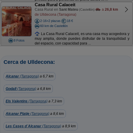
Casa Rural Calaceit
Casa Rural en
Sant Mateu
a
26,8 km
(Castellón)
de Ulldecona (Tarragona)
2-16+2 plazas
18 €
60 km de Castellón
La Casa Rural Calaceit, es una casa muy acogedora y
muy amplia, donde puedes disfrutar de la tranquilidad y
8 Fotos
del espacio, con capacidad para ...
Cerca de Ulldecona:
Alcanar
(Tarragona)
a 6,7 km
Godall
(Tarragona)
a 6,8 km
Els Valentins
(Tarragona)
a 7,3 km
Alcanar Platje
(Tarragona)
a 8,6 km
Les Cases d´Alcanar
(Tarragona)
a 8,9 km