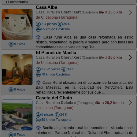
(1 comentario)
Casa Alba
Casa Rural en
Chert / Xert
a
25,5 km
(Castellón)
de Ulldecona (Tarragona)
2-4 plazas
35 €
65 km de Castellón
Casa rural Alba es una casa reformada en estilo
rústico, respetando la piedra y madera pero con todas las
8 Fotos
comodidades de la vida de hoy. Tie ...
El Planet de Maella
Casa Rural en
Chert / Xert
a
25,6 km
(Castellón)
de Ulldecona (Tarragona)
2-6+2 plazas
30 €
70 km de Castellón
Casa Rural ubicada en el corazón de la comarca del
Baix Maestrat, en la localidad de Xert/Chert. Está
8 Fotos
rehabilitada recientemente por sus due ...
Caseta del Chato
Casa Rural en
Deltebre
a
26,2 km
de
(Tarragona)
Ulldecona (Tarragona)
6 plazas
24 €
80 km de Tarragona
Bonito alojamiento rural independiente, situada en el
interior del Parque Natural del Delta del Ebro, rodeada de
8 Fotos