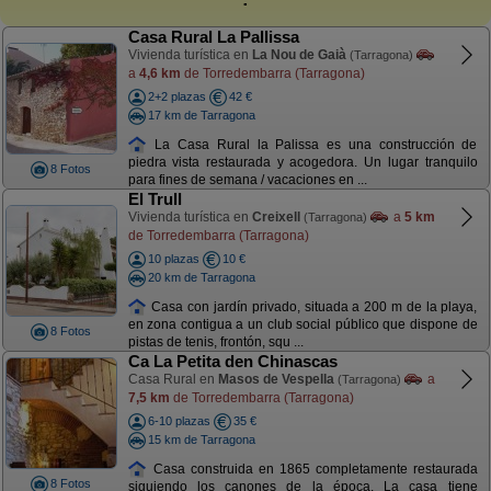
Casa Rural La Pallissa
Vivienda turística en
La Nou de Gaià
(Tarragona)
a
4,6 km
de Torredembarra (Tarragona)
2+2 plazas
42 €
17 km de Tarragona
La Casa Rural la Palissa es una construcción de
piedra vista restaurada y acogedora. Un lugar tranquilo
8 Fotos
para fines de semana / vacaciones en ...
El Trull
Vivienda turística en
Creixell
a
5 km
(Tarragona)
de Torredembarra (Tarragona)
10 plazas
10 €
20 km de Tarragona
Casa con jardín privado, situada a 200 m de la playa,
en zona contigua a un club social público que dispone de
8 Fotos
pistas de tenis, frontón, squ ...
Ca La Petita den Chinascas
Casa Rural en
Masos de Vespella
a
(Tarragona)
7,5 km
de Torredembarra (Tarragona)
6-10 plazas
35 €
15 km de Tarragona
Casa construida en 1865 completamente restaurada
8 Fotos
siguiendo los canones de la época. La casa tiene