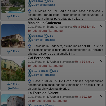
10 plazas
30 €
71 km de Barcelona
La Masía de Cal Badia es una casa espaciosa y
acogedora, rehabilitada recientemente conservando la
7 Fotos
arquitectura original pero adaptada a las ...
Mas de La Cadeneta
Casa Rural en
Mont-ral
a
29,6 km
de
(Tarragona)
Torredembarra (Tarragona)
15 plazas
24 €
37 km de Tarragona
El Mas de la Cadeneta, es una masía del 1890 que ha
sido completamente restaurada manteniendo su encanto
8 Fotos
original, dispone de una amplia fin ...
Cal Fernando
Casa Rural en
L´Aleixar
a
30 km
de
(Tarragona)
Torredembarra (Tarragona)
6-12+2 plazas
25 €
23 km de Tarragona
Casa rural del s. XVIII con amplias dependencias
8 Fotos
decoradas con antigüedades y mobiliario de estilo, junto a
Video
un gran jardín y piscina abierta ...
La Torre del Valent
Casa Rural en
L´Aleixar
a
30,2 km
(Tarragona)
de Torredembarra (Tarragona)
2-8 plazas
40 €