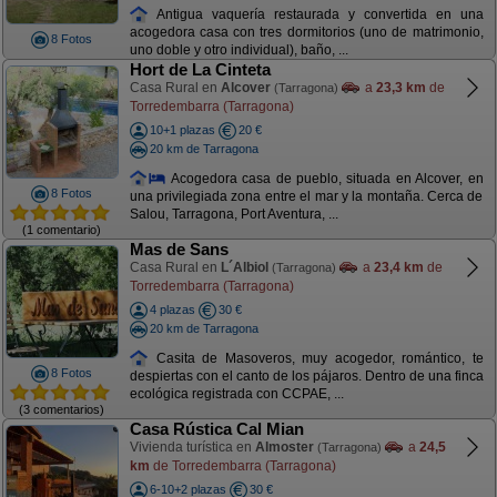
Antigua vaquería restaurada y convertida en una
acogedora casa con tres dormitorios (uno de matrimonio,
8 Fotos
uno doble y otro individual), baño, ...
Hort de La Cinteta
Casa Rural en
Alcover
a
23,3 km
de
(Tarragona)
Torredembarra (Tarragona)
10+1 plazas
20 €
20 km de Tarragona
Acogedora casa de pueblo, situada en Alcover, en
8 Fotos
una privilegiada zona entre el mar y la montaña. Cerca de
Salou, Tarragona, Port Aventura, ...
(1 comentario)
Mas de Sans
Casa Rural en
L´Albiol
a
23,4 km
de
(Tarragona)
Torredembarra (Tarragona)
4 plazas
30 €
20 km de Tarragona
Casita de Masoveros, muy acogedor, romántico, te
8 Fotos
despiertas con el canto de los pájaros. Dentro de una finca
ecológica registrada con CCPAE, ...
(3 comentarios)
Casa Rústica Cal Mian
Vivienda turística en
Almoster
a
24,5
(Tarragona)
km
de Torredembarra (Tarragona)
6-10+2 plazas
30 €