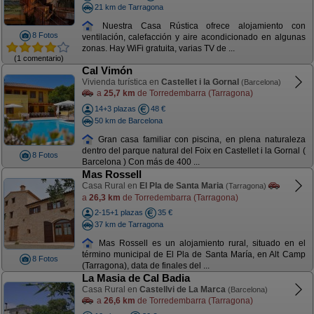
21 km de Tarragona
Nuestra Casa Rústica ofrece alojamiento con
8 Fotos
ventilación, calefacción y aire acondicionado en algunas
zonas. Hay WiFi gratuita, varias TV de ...
(1 comentario)
Cal Vimón
Vivienda turística en
Castellet i la Gornal
(Barcelona)
a
25,7 km
de Torredembarra (Tarragona)
14+3 plazas
48 €
50 km de Barcelona
Gran casa familiar con piscina, en plena naturaleza
dentro del parque natural del Foix en Castellet i la Gornal (
8 Fotos
Barcelona ) Con más de 400 ...
Mas Rossell
Casa Rural en
El Pla de Santa Maria
(Tarragona)
a
26,3 km
de Torredembarra (Tarragona)
2-15+1 plazas
35 €
37 km de Tarragona
Mas Rossell es un alojamiento rural, situado en el
término municipal de El Pla de Santa María, en Alt Camp
8 Fotos
(Tarragona), data de finales del ...
La Masia de Cal Badia
Casa Rural en
Castellvi de La Marca
(Barcelona)
a
26,6 km
de Torredembarra (Tarragona)