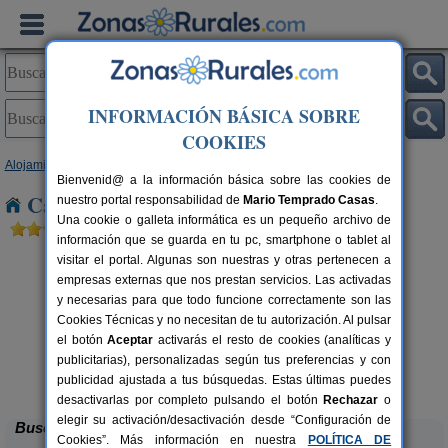
INFORMACIÓN BÁSICA SOBRE
COOKIES
Alojamientos
>
Cataluña
>
Tarragona
> Torredembarra
Bienvenid@ a la información básica sobre las cookies de
Casas Rurales cerca de Torredembarra
nuestro portal responsabilidad de
Mario Temprado Casas
.
Una cookie o galleta informática es un pequeño archivo de
información que se guarda en tu pc, smartphone o tablet al
visitar el portal. Algunas son nuestras y otras pertenecen a
empresas externas que nos prestan servicios. Las activadas
y necesarias para que todo funcione correctamente son las
Cookies Técnicas y no necesitan de tu autorización. Al pulsar
el botón
Aceptar
activarás el resto de cookies (analíticas y
publicitarias), personalizadas según tus preferencias y con
Lo Trabucador Alojamiento Rural
rs.
2-20 pers.
 €
25 €
publicidad ajustada a tus búsquedas. Estas últimas puedes
Poble Nou del Delta (Tarragona)
desde
desactivarlas por completo pulsando el botón
Rechazar
o
elegir su activación/desactivación desde “Configuración de
Buscar
Cookies”. Más información en nuestra
POLÍTICA DE