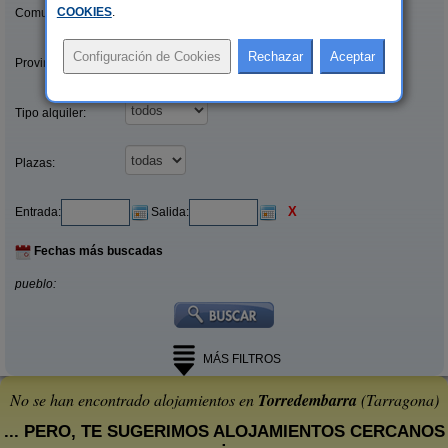
COOKIES
.
Comunidades:
Provincias/Islas:
Tipo alquiler:
Plazas:
X
Entrada:
Salida:
Fechas más buscadas
pueblo:
MÁS FILTROS
No se han encontrado alojamientos en
Torredembarra
(Tarragona)
... PERO, TE SUGERIMOS ALOJAMIENTOS CERCANOS
: