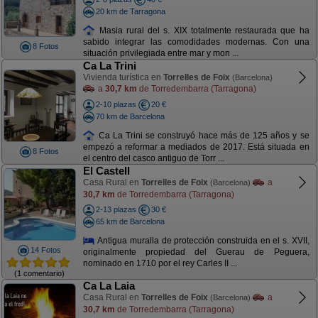
20 km de Tarragona
Masia rural del s. XIX totalmente restaurada que ha
sabido integrar las comodidades modernas. Con una
8 Fotos
situación privilegiada entre mar y mon ...
Ca La Trini
Vivienda turística en
Torrelles de Foix
(Barcelona)
a
30,7 km
de Torredembarra (Tarragona)
2-10 plazas
20 €
70 km de Barcelona
Ca La Trini se construyó hace más de 125 años y se
empezó a reformar a mediados de 2017. Está situada en
8 Fotos
el centro del casco antiguo de Torr ...
El Castell
Casa Rural en
Torrelles de Foix
a
(Barcelona)
30,7 km
de Torredembarra (Tarragona)
2-13 plazas
30 €
65 km de Barcelona
Antigua muralla de protección construida en el s. XVII,
14 Fotos
originalmente propiedad del Guerau de Peguera,
nominado en 1710 por el rey Carles II ...
(1 comentario)
Ca La Laia
Casa Rural en
Torrelles de Foix
a
(Barcelona)
30,7 km
de Torredembarra (Tarragona)