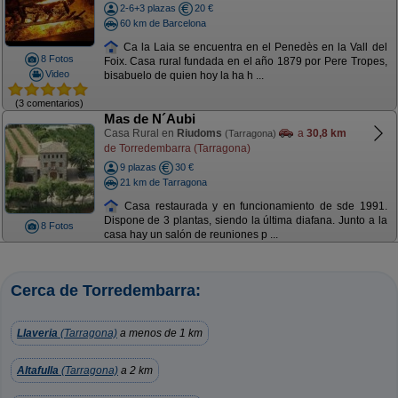
2-6+3 plazas
20 €
60 km de Barcelona
Ca la Laia se encuentra en el Penedès en la Vall del
8 Fotos
Foix. Casa rural fundada en el año 1879 por Pere Tropes,
Video
bisabuelo de quien hoy la ha h ...
(3 comentarios)
Mas de N´Aubi
Casa Rural en
Riudoms
a
30,8 km
(Tarragona)
de Torredembarra (Tarragona)
9 plazas
30 €
21 km de Tarragona
Casa restaurada y en funcionamiento de sde 1991.
Dispone de 3 plantas, siendo la última diafana. Junto a la
8 Fotos
casa hay un salón de reuniones p ...
Cerca de Torredembarra:
Llaveria
(Tarragona)
a menos de 1 km
Altafulla
(Tarragona)
a 2 km