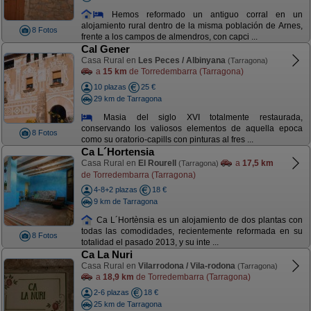
Hemos reformado un antiguo corral en un
alojamiento rural dentro de la misma población de Arnes,
8 Fotos
frente a los campos de almendros, con capci ...
Cal Gener
Casa Rural en
Les Peces / Albinyana
(Tarragona)
a
15 km
de Torredembarra (Tarragona)
10 plazas
25 €
29 km de Tarragona
Masia del siglo XVI totalmente restaurada,
conservando los valiosos elementos de aquella epoca
8 Fotos
como su oratorio-capills con pinturas al fres ...
Ca L´Hortensia
Casa Rural en
El Rourell
a
17,5 km
(Tarragona)
de Torredembarra (Tarragona)
4-8+2 plazas
18 €
9 km de Tarragona
Ca L´Hortènsia es un alojamiento de dos plantas con
todas las comodidades, recientemente reformada en su
8 Fotos
totalidad el pasado 2013, y su inte ...
Ca La Nuri
Casa Rural en
Vilarrodona / Vila-rodona
(Tarragona)
a
18,9 km
de Torredembarra (Tarragona)
2-6 plazas
18 €
25 km de Tarragona