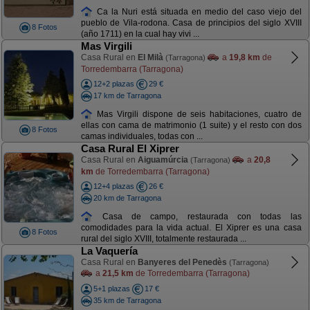
Ca la Nuri está situada en medio del caso viejo del
pueblo de Vila-rodona. Casa de principios del siglo XVIII
8 Fotos
(año 1711) en la cual hay vivi ...
Mas Virgili
Casa Rural en
El Milà
a
19,8 km
de
(Tarragona)
Torredembarra (Tarragona)
12+2 plazas
29 €
17 km de Tarragona
Mas Virgili dispone de seis habitaciones, cuatro de
ellas con cama de matrimonio (1 suite) y el resto con dos
8 Fotos
camas individuales, todas con ...
Casa Rural El Xiprer
Casa Rural en
Aiguamúrcia
a
20,8
(Tarragona)
km
de Torredembarra (Tarragona)
12+4 plazas
26 €
20 km de Tarragona
Casa de campo, restaurada con todas las
comodidades para la vida actual. El Xiprer es una casa
8 Fotos
rural del siglo XVIII, totalmente restaurada ...
La Vaquería
Casa Rural en
Banyeres del Penedès
(Tarragona)
a
21,5 km
de Torredembarra (Tarragona)
5+1 plazas
17 €
35 km de Tarragona