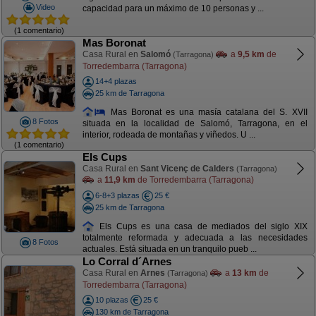
Video
capacidad para un máximo de 10 personas y ...
(1 comentario)
Mas Boronat
Casa Rural en
Salomó
a
9,5 km
de
(Tarragona)
Torredembarra (Tarragona)
14+4 plazas
25 km de Tarragona
Mas Boronat es una masía catalana del S. XVII
8 Fotos
situada en la localidad de Salomó, Tarragona, en el
interior, rodeada de montañas y viñedos. U ...
(1 comentario)
Els Cups
Casa Rural en
Sant Vicenç de Calders
(Tarragona)
a
11,9 km
de Torredembarra (Tarragona)
6-8+3 plazas
25 €
25 km de Tarragona
Els Cups es una casa de mediados del siglo XIX
totalmente reformada y adecuada a las necesidades
8 Fotos
actuales. Está situada en un tranquilo pueb ...
Lo Corral d´Arnes
Casa Rural en
Arnes
a
13 km
de
(Tarragona)
Torredembarra (Tarragona)
10 plazas
25 €
130 km de Tarragona