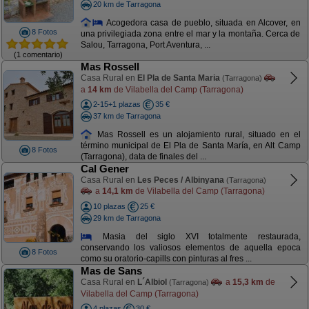
20 km de Tarragona
Acogedora casa de pueblo, situada en Alcover, en
8 Fotos
una privilegiada zona entre el mar y la montaña. Cerca de
Salou, Tarragona, Port Aventura, ...
(1 comentario)
Mas Rossell
Casa Rural en
El Pla de Santa Maria
(Tarragona)
a
14 km
de Vilabella del Camp (Tarragona)
2-15+1 plazas
35 €
37 km de Tarragona
Mas Rossell es un alojamiento rural, situado en el
término municipal de El Pla de Santa María, en Alt Camp
8 Fotos
(Tarragona), data de finales del ...
Cal Gener
Casa Rural en
Les Peces / Albinyana
(Tarragona)
a
14,1 km
de Vilabella del Camp (Tarragona)
10 plazas
25 €
29 km de Tarragona
Masia del siglo XVI totalmente restaurada,
conservando los valiosos elementos de aquella epoca
8 Fotos
como su oratorio-capills con pinturas al fres ...
Mas de Sans
Casa Rural en
L´Albiol
a
15,3 km
de
(Tarragona)
Vilabella del Camp (Tarragona)
4 plazas
30 €