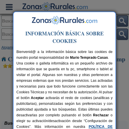
INFORMACIÓN BÁSICA SOBRE
COOKIES
Alojamientos
>
Cataluña
>
Tarragona
> Vilabella del Camp
Bienvenid@ a la información básica sobre las cookies de
Casas Rurales cerca de Vilabella del Camp
nuestro portal responsabilidad de
Mario Temprado Casas
.
Una cookie o galleta informática es un pequeño archivo de
información que se guarda en tu pc, smartphone o tablet al
visitar el portal. Algunas son nuestras y otras pertenecen a
empresas externas que nos prestan servicios. Las activadas
y necesarias para que todo funcione correctamente son las
Cookies Técnicas y no necesitan de tu autorización. Al pulsar
el botón
Aceptar
activarás el resto de cookies (analíticas y
publicitarias), personalizadas según tus preferencias y con
Lo Trabucador Alojamiento Rural
rs.
2-20 pers.
 €
25 €
publicidad ajustada a tus búsquedas. Estas últimas puedes
Poble Nou del Delta (Tarragona)
desde
desactivarlas por completo pulsando el botón
Rechazar
o
elegir su activación/desactivación desde “Configuración de
Buscar
Cookies”. Más información en nuestra
POLÍTICA DE