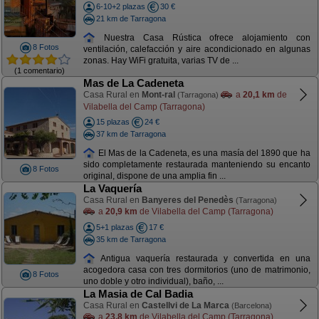
6-10+2 plazas
30 €
21 km de Tarragona
Nuestra Casa Rústica ofrece alojamiento con
8 Fotos
ventilación, calefacción y aire acondicionado en algunas
zonas. Hay WiFi gratuita, varias TV de ...
(1 comentario)
Mas de La Cadeneta
Casa Rural en
Mont-ral
a
20,1 km
de
(Tarragona)
Vilabella del Camp (Tarragona)
15 plazas
24 €
37 km de Tarragona
El Mas de la Cadeneta, es una masía del 1890 que ha
sido completamente restaurada manteniendo su encanto
8 Fotos
original, dispone de una amplia fin ...
La Vaquería
Casa Rural en
Banyeres del Penedès
(Tarragona)
a
20,9 km
de Vilabella del Camp (Tarragona)
5+1 plazas
17 €
35 km de Tarragona
Antigua vaquería restaurada y convertida en una
acogedora casa con tres dormitorios (uno de matrimonio,
8 Fotos
uno doble y otro individual), baño, ...
La Masia de Cal Badia
Casa Rural en
Castellvi de La Marca
(Barcelona)
a
23,8 km
de Vilabella del Camp (Tarragona)