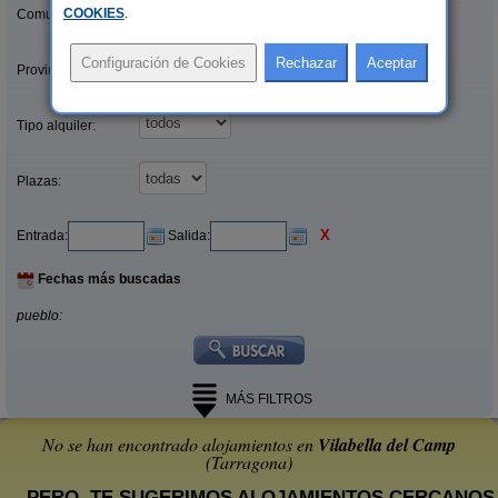
COOKIES
.
Comunidades:
Provincias/Islas:
Tipo alquiler:
Plazas:
X
Entrada:
Salida:
Fechas más buscadas
pueblo:
MÁS FILTROS
No se han encontrado alojamientos en
Vilabella del Camp
(Tarragona)
... PERO, TE SUGERIMOS ALOJAMIENTOS CERCANOS