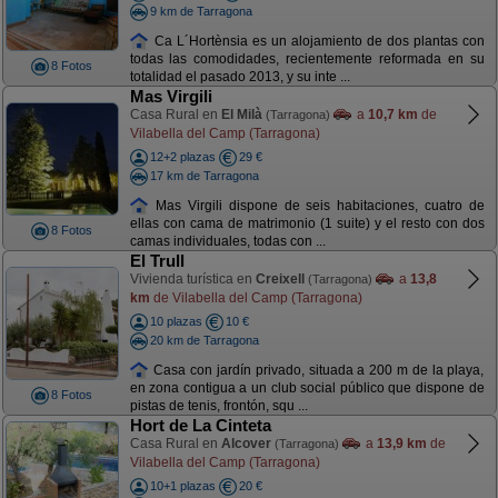
9 km de Tarragona
Ca L´Hortènsia es un alojamiento de dos plantas con
todas las comodidades, recientemente reformada en su
8 Fotos
totalidad el pasado 2013, y su inte ...
Mas Virgili
Casa Rural en
El Milà
a
10,7 km
de
(Tarragona)
Vilabella del Camp (Tarragona)
12+2 plazas
29 €
17 km de Tarragona
Mas Virgili dispone de seis habitaciones, cuatro de
ellas con cama de matrimonio (1 suite) y el resto con dos
8 Fotos
camas individuales, todas con ...
El Trull
Vivienda turística en
Creixell
a
13,8
(Tarragona)
km
de Vilabella del Camp (Tarragona)
10 plazas
10 €
20 km de Tarragona
Casa con jardín privado, situada a 200 m de la playa,
en zona contigua a un club social público que dispone de
8 Fotos
pistas de tenis, frontón, squ ...
Hort de La Cinteta
Casa Rural en
Alcover
a
13,9 km
de
(Tarragona)
Vilabella del Camp (Tarragona)
10+1 plazas
20 €