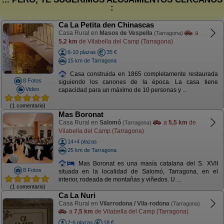
:
Ca La Petita den Chinascas
Casa Rural en
Masos de Vespella
a
(Tarragona)
5,2 km
de Vilabella del Camp (Tarragona)
6-10 plazas
35 €
15 km de Tarragona
Casa construida en 1865 completamente restaurada
8 Fotos
siguiendo los canones de la época. La casa tiene
Video
capacidad para un máximo de 10 personas y ...
(1 comentario)
Mas Boronat
Casa Rural en
Salomó
a
5,5 km
de
(Tarragona)
Vilabella del Camp (Tarragona)
14+4 plazas
25 km de Tarragona
Mas Boronat es una masía catalana del S. XVII
8 Fotos
situada en la localidad de Salomó, Tarragona, en el
interior, rodeada de montañas y viñedos. U ...
(1 comentario)
Ca La Nuri
Casa Rural en
Vilarrodona / Vila-rodona
(Tarragona)
a
7,5 km
de Vilabella del Camp (Tarragona)
2-6 plazas
18 €