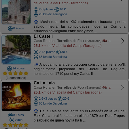
de Vilabella del Camp (Tarragona)
2-8 plazas
40 €
20 km de Tarragona
Masia rural del s. XIX totalmente restaurada que ha
sabido integrar las comodidades modernas. Con una
8 Fotos
situación privilegiada entre mar y mon ...
El Castell
Casa Rural en
Torrelles de Foix
a
(Barcelona)
25,1 km
de Vilabella del Camp (Tarragona)
2-13 plazas
30 €
65 km de Barcelona
Antigua muralla de protección construida en el s. XVII,
14 Fotos
originalmente propiedad del Guerau de Peguera,
nominado en 1710 por el rey Carles II ...
(1 comentario)
Ca La Laia
Casa Rural en
Torrelles de Foix
a
(Barcelona)
25,1 km
de Vilabella del Camp (Tarragona)
2-6+3 plazas
20 €
60 km de Barcelona
Ca la Laia se encuentra en el Penedès en la Vall del
8 Fotos
Foix. Casa rural fundada en el año 1879 por Pere Tropes,
Video
bisabuelo de quien hoy la ha h ...