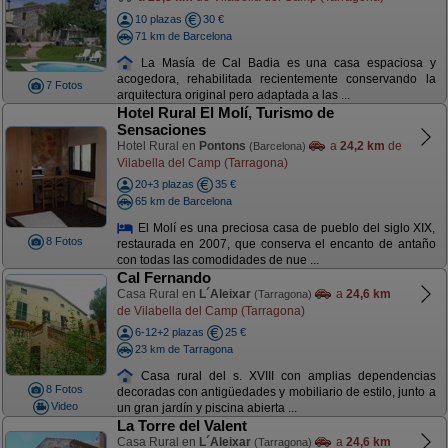
10 plazas
30 €
71 km de Barcelona
La Masía de Cal Badia es una casa espaciosa y
acogedora, rehabilitada recientemente conservando la
7 Fotos
arquitectura original pero adaptada a las ...
Hotel Rural El Molí, Turismo de
Sensaciones
Hotel Rural en
Pontons
a
24,2 km
de
(Barcelona)
Vilabella del Camp (Tarragona)
20+3 plazas
35 €
65 km de Barcelona
El Molí es una preciosa casa de pueblo del siglo XIX,
8 Fotos
restaurada en 2007, que conserva el encanto de antaño
con todas las comodidades de nue ...
Cal Fernando
Casa Rural en
L´Aleixar
a
24,6 km
(Tarragona)
de Vilabella del Camp (Tarragona)
6-12+2 plazas
25 €
23 km de Tarragona
Casa rural del s. XVIII con amplias dependencias
8 Fotos
decoradas con antigüedades y mobiliario de estilo, junto a
Video
un gran jardín y piscina abierta ...
La Torre del Valent
Casa Rural en
L´Aleixar
a
24,6 km
(Tarragona)