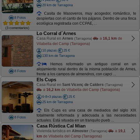
20 km de Tarragona
Casita de Masoveros, muy acogedor, romántico, te
8 Fotos
despiertas con el canto de los pájaros. Dentro de una finca
ecológica registrada con CCPAE, ...
(3 comentarios)
Lo Corral d´Arnes
Casa Rural en
Arnes
a
16,1 km
de
(Tarragona)
Vilabella del Camp (Tarragona)
10 plazas
25 €
130 km de Tarragona
Hemos reformado un antiguo corral en un
alojamiento rural dentro de la misma población de Arnes,
8 Fotos
frente a los campos de almendros, con capci ...
Els Cups
Casa Rural en
Sant Vicenç de Calders
(Tarragona)
a
16,2 km
de Vilabella del Camp (Tarragona)
6-8+3 plazas
25 €
25 km de Tarragona
Els Cups es una casa de mediados del siglo XIX
totalmente reformada y adecuada a las necesidades
8 Fotos
actuales. Está situada en un tranquilo pueb ...
Casa Rústica Cal Mian
Vivienda turística en
Almoster
a
19,1
(Tarragona)
km
de Vilabella del Camp (Tarragona)