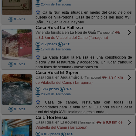
25 km de Tarragona
Ca la Nuri está situada en medio del caso viejo del
pueblo de Vila-rodona. Casa de principios del siglo XVIII
8 Fotos
(año 1711) en la cual hay vivi ...
Casa Rural La Pallissa
Vivienda turística en
La Nou de Gaià
(Tarragona)
a
8,1 km
de Vilabella del Camp (Tarragona)
2+2 plazas
42 €
17 km de Tarragona
La Casa Rural la Palissa es una construcción de
piedra vista restaurada y acogedora. Un lugar tranquilo
8 Fotos
para fines de semana / vacaciones en ...
Casa Rural El Xiprer
Casa Rural en
Aiguamúrcia
a
9,4 km
(Tarragona)
de Vilabella del Camp (Tarragona)
12+4 plazas
26 €
20 km de Tarragona
Casa de campo, restaurada con todas las
comodidades para la vida actual. El Xiprer es una casa
8 Fotos
rural del siglo XVIII, totalmente restaurada ...
Ca L´Hortensia
Casa Rural en
El Rourell
a
9,9 km
de
(Tarragona)
Vilabella del Camp (Tarragona)
4-8+2 plazas
18 €