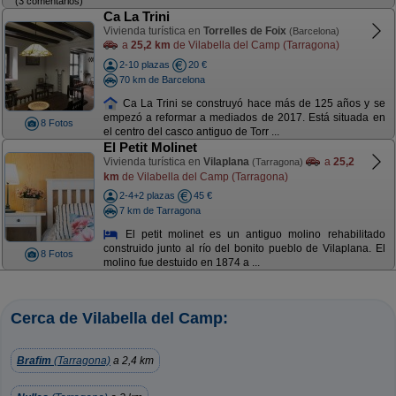
(3 comentarios)
Ca La Trini
Vivienda turística en
Torrelles de Foix
(Barcelona)
a
25,2 km
de Vilabella del Camp (Tarragona)
2-10 plazas
20 €
70 km de Barcelona
Ca La Trini se construyó hace más de 125 años y se
empezó a reformar a mediados de 2017. Está situada en
8 Fotos
el centro del casco antiguo de Torr ...
El Petit Molinet
Vivienda turística en
Vilaplana
a
25,2
(Tarragona)
km
de Vilabella del Camp (Tarragona)
2-4+2 plazas
45 €
7 km de Tarragona
El petit molinet es un antiguo molino rehabilitado
construido junto al río del bonito pueblo de Vilaplana. El
8 Fotos
molino fue destuido en 1874 a ...
Cerca de Vilabella del Camp:
Brafim
(Tarragona)
a 2,4 km