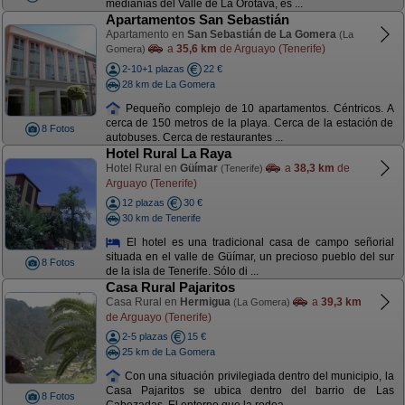
medianías del Valle de La Orotava, es ...
Apartamentos San Sebastián
Apartamento en
San Sebastián de La Gomera
(La
a
35,6 km
de Arguayo (Tenerife)
Gomera)
2-10+1 plazas
22 €
28 km de La Gomera
Pequeño complejo de 10 apartamentos. Céntricos. A
cerca de 150 metros de la playa. Cerca de la estación de
8 Fotos
autobuses. Cerca de restaurantes ...
Hotel Rural La Raya
Hotel Rural en
Güímar
a
38,3 km
de
(Tenerife)
Arguayo (Tenerife)
12 plazas
30 €
30 km de Tenerife
El hotel es una tradicional casa de campo señorial
situada en el valle de Güímar, un precioso pueblo del sur
8 Fotos
de la isla de Tenerife. Sólo di ...
Casa Rural Pajaritos
Casa Rural en
Hermigua
a
39,3 km
(La Gomera)
de Arguayo (Tenerife)
2-5 plazas
15 €
25 km de La Gomera
Con una situación privilegiada dentro del municipio, la
Casa Pajaritos se ubica dentro del barrio de Las
8 Fotos