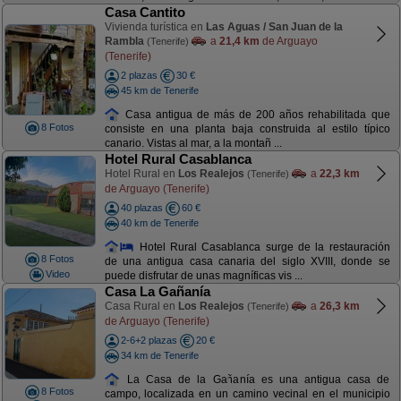
Casa Cantito
Vivienda turística en
Las Aguas / San Juan de la
Rambla
a
21,4 km
de Arguayo
(Tenerife)
(Tenerife)
2 plazas
30 €
45 km de Tenerife
Casa antigua de más de 200 años rehabilitada que
8 Fotos
consiste en una planta baja construida al estilo típico
canario. Vistas al mar, a la montañ ...
Hotel Rural Casablanca
Hotel Rural en
Los Realejos
a
22,3 km
(Tenerife)
de Arguayo (Tenerife)
40 plazas
60 €
40 km de Tenerife
Hotel Rural Casablanca surge de la restauración
8 Fotos
de una antigua casa canaria del siglo XVIII, donde se
Video
puede disfrutar de unas magníficas vis ...
Casa La Gañanía
Casa Rural en
Los Realejos
a
26,3 km
(Tenerife)
de Arguayo (Tenerife)
2-6+2 plazas
20 €
34 km de Tenerife
La Casa de la Gañanía es una antigua casa de
8 Fotos
campo, localizada en un camino vecinal en el municipio