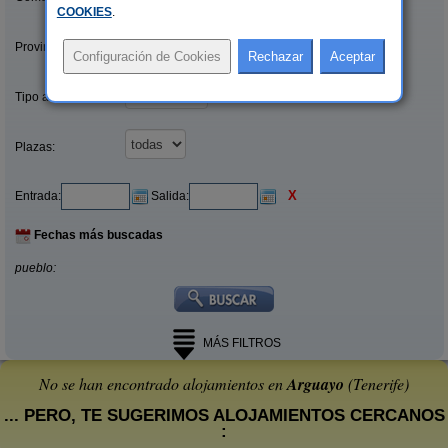
COOKIES
.
Provincias/Islas:
Tipo alquiler:
Plazas:
X
Entrada:
Salida:
Fechas más buscadas
pueblo:
MÁS FILTROS
No se han encontrado alojamientos en
Arguayo
(Tenerife)
... PERO, TE SUGERIMOS ALOJAMIENTOS CERCANOS
: