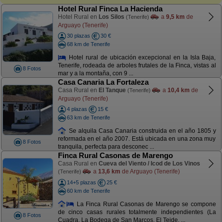
Hotel Rural Finca La Hacienda
Hotel Rural en
Los Silos
a
9,5 km
de
(Tenerife)
Arguayo (Tenerife)
30 plazas
30 €
68 km de Tenerife
Hotel rural de ubicación excepcional en la Isla Baja,
Tenerife, rodeada de arboles frutales de la Finca, vistas al
8 Fotos
mar y a la montaña, con 9 ...
Casa Canaria La Fortaleza
Casa Rural en
El Tanque
a
10,4 km
de
(Tenerife)
Arguayo (Tenerife)
4 plazas
15 €
63 km de Tenerife
Se alquila Casa Canaria construida en el año 1805 y
reformada en el año 2007. Está ubicada en una zona muy
8 Fotos
tranquila, perfecta para desconec ...
Finca Rural Casonas de Marengo
Casa Rural en
Cueva del Viento / Icod de Los Vinos
a
13,6 km
de Arguayo (Tenerife)
(Tenerife)
14+5 plazas
25 €
60 km de Tenerife
La Finca Rural Casonas de Marengo se compone
de cinco casas rurales totalmente independientes (La
8 Fotos
Cuadra, La Bodega de San Marcos, El Teide, ...