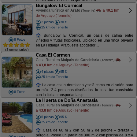
Cabezadas. El entorno que la rodea ...
Bungalow El Cornical
Vivienda turística en
Arafo
a
40,1 km
(Tenerife)
de Arguayo (Tenerife)
2 plazas
30 €
25 km de Tenerife
Bungalow El Cornical, un oasis de calma entre
8 Fotos
viñedos y frutas tropicales. Ubicado en una finca privada
en La Hidalga, Arafo, este acogedor ...
(3 comentarios)
Casa El Carmen
Casa Rural en
Malpaís de Candelaria
(Tenerife)
a
43,8 km
de Arguayo (Tenerife)
4 plazas
95 €
25 km de Tenerife
La casa es un dormitorio y sofá cama en el salón para
un máx. 2-4 personas diseñados. la casa fue construida
8 Fotos
con la típica transportar las p ...
La Huerta de Doña Anastasia
Casa Rural en
Malpaís de Candelaria
(Tenerife)
a
43,8 km
de Arguayo (Tenerife)
5 plazas
95 €
25 km de Tenerife
Casa de 60 m 2 con 50 m 2 de porche – terraza –
pérgola. Posee un jardín de 300 m 2 con piscina de 8 x 4