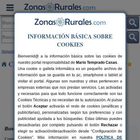
INFORMACIÓN BÁSICA SOBRE
COOKIES
Alojamientos
>
Canarias
>
Tenerife
> Arguayo
Bienvenid@ a la información básica sobre las cookies de
Casas Rurales cerca de Arguayo
nuestro portal responsabilidad de
Mario Temprado Casas
.
Una cookie o galleta informática es un pequeño archivo de
información que se guarda en tu pc, smartphone o tablet al
visitar el portal. Algunas son nuestras y otras pertenecen a
empresas externas que nos prestan servicios. Las activadas
y necesarias para que todo funcione correctamente son las
Cookies Técnicas y no necesitan de tu autorización. Al pulsar
el botón
Aceptar
activarás el resto de cookies (analíticas y
Hotel Rural Finca La Hacienda
rs.
30 pers.
publicitarias), personalizadas según tus preferencias y con
 €
30 €
Los Silos (Tenerife)
desde
publicidad ajustada a tus búsquedas. Estas últimas puedes
desactivarlas por completo pulsando el botón
Rechazar
o
Buscar
elegir su activación/desactivación desde “Configuración de
Cookies”. Más información en nuestra
POLÍTICA DE
Comunidades: