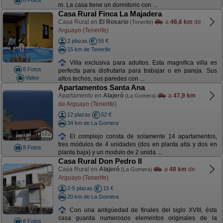
8 Fotos
m. La casa tiene un dormitorio con ...
Casa Rural Finca La Majadera
Casa Rural en
El Rosario
a
46,6 km
de
(Tenerife)
Arguayo (Tenerife)
2 plazas
55 €
15 km de Tenerife
Villa exclusiva para adultos. Esta magnifica villa es
8 Fotos
perfecta para disfrutarla para trabajar o en pareja. Sus
Video
altos techos, sus paredes con ...
Apartamentos Santa Ana
Apartamento en
Alajeró
a
47,9 km
(La Gomera)
de Arguayo (Tenerife)
12 plazas
52 €
34 km de La Gomera
El complejo consta de solamente 14 apartamentos,
tres módulos de 4 unidades (dos en planta alta y dos en
8 Fotos
planta baja) y un modulo de 2 unida ...
Casa Rural Don Pedro II
Casa Rural en
Alajeró
a
48 km
de
(La Gomera)
Arguayo (Tenerife)
2-5 plazas
15 €
20 km de La Gomera
Con una antigüedad de finales del siglo XVIII, ésta
casa guarda numerosos elementos originales de la
8 Fotos