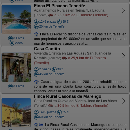
puede disfrutar de unas magníficas vis ...
Finca El Picacho Tenerife
Apartamentos Rurales en
Tejina / La Laguna
a
23,3 km
de El Tablero (Tenerife)
(Tenerife)
12+8 plazas
39 €
20 km de Tenerife
Finca El Picacho dispone de varias casitas rurales, en
8 Fotos
una propiedad de 60. 000m2 en un valle que se asoma al
Video
mar de hermosos y apacibles at ...
Casa Cantito
Vivienda turística en
Las Aguas / San Juan de la
Rambla
a
25,9 km
de El Tablero
(Tenerife)
(Tenerife)
2 plazas
30 €
45 km de Tenerife
Casa antigua de más de 200 años rehabilitada que
8 Fotos
consiste en una planta baja construida al estilo típico
canario. Vistas al mar, a la montañ ...
Finca Rural Casonas de Marengo
Casa Rural en
Cueva del Viento / Icod de Los Vinos
a
30,5 km
de El Tablero (Tenerife)
(Tenerife)
14+5 plazas
25 €
60 km de Tenerife
La Finca Rural Casonas de Marengo se compone
de cinco casas rurales totalmente independientes (La