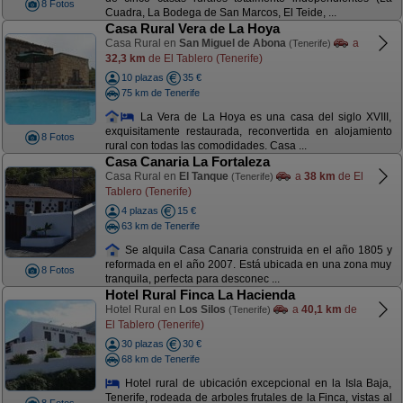
8 Fotos
Cuadra, La Bodega de San Marcos, El Teide, ...
Casa Rural Vera de La Hoya
Casa Rural en
San Miguel de Abona
a
(Tenerife)
32,3 km
de El Tablero (Tenerife)
10 plazas
35 €
75 km de Tenerife
La Vera de La Hoya es una casa del siglo XVIII,
exquisitamente restaurada, reconvertida en alojamiento
8 Fotos
rural con todas las comodidades. Casa ...
Casa Canaria La Fortaleza
Casa Rural en
El Tanque
a
38 km
de El
(Tenerife)
Tablero (Tenerife)
4 plazas
15 €
63 km de Tenerife
Se alquila Casa Canaria construida en el año 1805 y
reformada en el año 2007. Está ubicada en una zona muy
8 Fotos
tranquila, perfecta para desconec ...
Hotel Rural Finca La Hacienda
Hotel Rural en
Los Silos
a
40,1 km
de
(Tenerife)
El Tablero (Tenerife)
30 plazas
30 €
68 km de Tenerife
Hotel rural de ubicación excepcional en la Isla Baja,
Tenerife, rodeada de arboles frutales de la Finca, vistas al