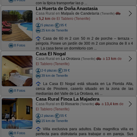
8 Fotos
con la típica transportar las p ...
La Huerta de Doña Anastasia
Casa Rural en
Malpaís de Candelaria
(Tenerife)
a
5,2 km
de El Tablero (Tenerife)
5 plazas
95 €
25 km de Tenerife
Casa de 60 m 2 con 50 m 2 de porche – terraza –
pérgola. Posee un jardín de 300 m 2 con piscina de 8 x 4
8 Fotos
m. La casa tiene un dormitorio con ...
Casa El Nogal
Casa Rural en
La Orotava
a
13 km
de
(Tenerife)
El Tablero (Tenerife)
2-6 plazas
39 €
39 km de Tenerife
La Casa El Nogal está situada en La Florida Alta,
cerca de Pinolere, caserío situado en la zona de las
8 Fotos
medianías del Valle de La Orotava, es ...
Casa Rural Finca La Majadera
Casa Rural en
El Rosario
a
13,4 km
de
(Tenerife)
El Tablero (Tenerife)
2 plazas
55 €
15 km de Tenerife
Villa exclusiva para adultos. Esta magnifica villa es
8 Fotos
perfecta para disfrutarla para trabajar o en pareja. Sus