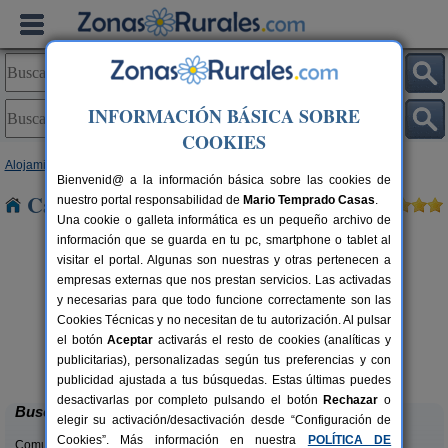
INFORMACIÓN BÁSICA SOBRE
COOKIES
Alojamientos
>
Canarias
>
Tenerife
> El Tablero
Bienvenid@ a la información básica sobre las cookies de
Casas Rurales cerca de El Tablero
nuestro portal responsabilidad de
Mario Temprado Casas
.
Una cookie o galleta informática es un pequeño archivo de
información que se guarda en tu pc, smartphone o tablet al
visitar el portal. Algunas son nuestras y otras pertenecen a
empresas externas que nos prestan servicios. Las activadas
y necesarias para que todo funcione correctamente son las
Cookies Técnicas y no necesitan de tu autorización. Al pulsar
el botón
Aceptar
activarás el resto de cookies (analíticas y
Casa Rural Los Arcos
rs.
2-4 pers.
publicitarias), personalizadas según tus preferencias y con
 €
18 €
El Mocanal (El Hierro)
desde
publicidad ajustada a tus búsquedas. Estas últimas puedes
desactivarlas por completo pulsando el botón
Rechazar
o
Buscar
elegir su activación/desactivación desde “Configuración de
Cookies”. Más información en nuestra
POLÍTICA DE
Comunidades: