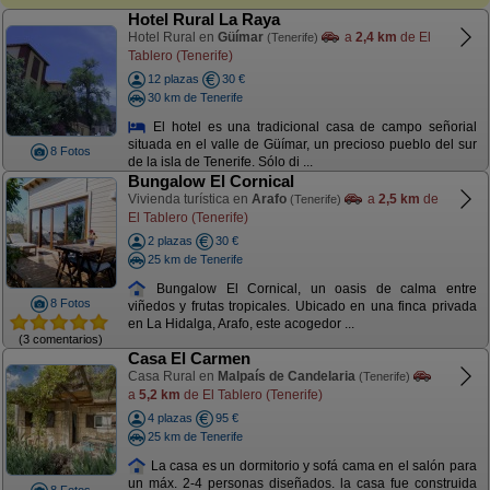
Hotel Rural La Raya
Hotel Rural en
Güímar
a
2,4 km
de El
(Tenerife)
Tablero (Tenerife)
12 plazas
30 €
30 km de Tenerife
El hotel es una tradicional casa de campo señorial
situada en el valle de Güímar, un precioso pueblo del sur
8 Fotos
de la isla de Tenerife. Sólo di ...
Bungalow El Cornical
Vivienda turística en
Arafo
a
2,5 km
de
(Tenerife)
El Tablero (Tenerife)
2 plazas
30 €
25 km de Tenerife
Bungalow El Cornical, un oasis de calma entre
8 Fotos
viñedos y frutas tropicales. Ubicado en una finca privada
en La Hidalga, Arafo, este acogedor ...
(3 comentarios)
Casa El Carmen
Casa Rural en
Malpaís de Candelaria
(Tenerife)
a
5,2 km
de El Tablero (Tenerife)
4 plazas
95 €
25 km de Tenerife
La casa es un dormitorio y sofá cama en el salón para
un máx. 2-4 personas diseñados. la casa fue construida