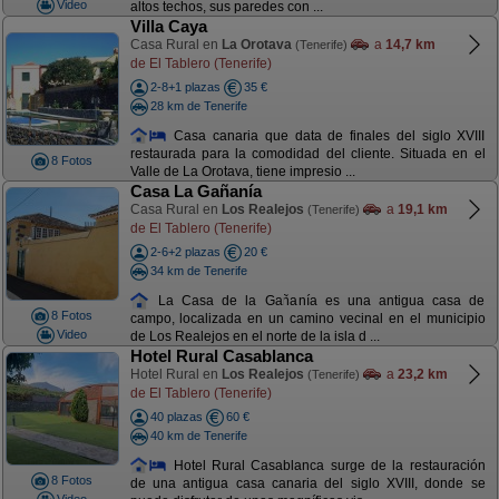
Video
altos techos, sus paredes con ...
Villa Caya
Casa Rural en
La Orotava
a
14,7 km
(Tenerife)
de El Tablero (Tenerife)
2-8+1 plazas
35 €
28 km de Tenerife
Casa canaria que data de finales del siglo XVIII
restaurada para la comodidad del cliente. Situada en el
8 Fotos
Valle de La Orotava, tiene impresio ...
Casa La Gañanía
Casa Rural en
Los Realejos
a
19,1 km
(Tenerife)
de El Tablero (Tenerife)
2-6+2 plazas
20 €
34 km de Tenerife
La Casa de la Gañanía es una antigua casa de
8 Fotos
campo, localizada en un camino vecinal en el municipio
Video
de Los Realejos en el norte de la isla d ...
Hotel Rural Casablanca
Hotel Rural en
Los Realejos
a
23,2 km
(Tenerife)
de El Tablero (Tenerife)
40 plazas
60 €
40 km de Tenerife
Hotel Rural Casablanca surge de la restauración
8 Fotos
de una antigua casa canaria del siglo XVIII, donde se
Video