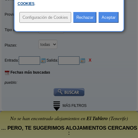
COOKIES
.
Provincias/Islas:
Tipo alquiler:
Plazas:
X
Entrada:
Salida:
Fechas más buscadas
pueblo:
MÁS FILTROS
No se han encontrado alojamientos en
El Tablero
(Tenerife)
... PERO, TE SUGERIMOS ALOJAMIENTOS CERCANOS
: