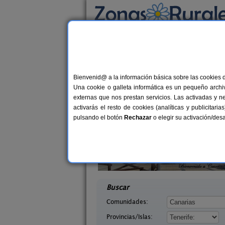
Busca por alojamiento
Alojamientos
>
Canarias
>
Tenerife
> Las Cue
Casas Rurales cerca 
Bienvenid@ a la información básica sobre las cookies 
Una cookie o galleta informática es un pequeño archiv
externas que nos prestan servicios. Las activadas y n
activarás el resto de cookies (analíticas y publicita
pulsando el botón
Rechazar
o elegir su activación/de
as de Marengo
Casa Rural El Pósito
14+5 pers.
25 €
 (Tenerife)
Villa de Mazo (La Palma)
desde
desd
Buscar
Comunidades:
Provincias/Islas: