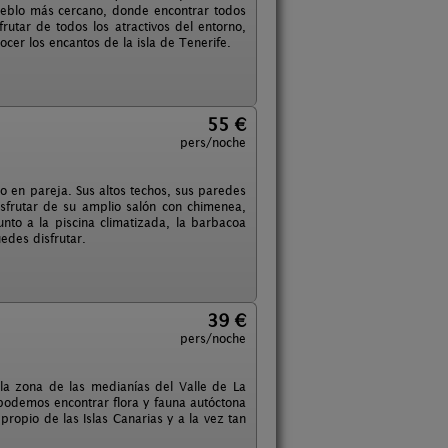
ueblo más cercano, donde encontrar todos
rutar de todos los atractivos del entorno,
ocer los encantos de la isla de Tenerife.
55 €
pers/noche
r o en pareja. Sus altos techos, sus paredes
isfrutar de su amplio salón con chimenea,
junto a la piscina climatizada, la barbacoa
edes disfrutar.
39 €
pers/noche
 la zona de las medianías del Valle de La
podemos encontrar flora y fauna autóctona
propio de las Islas Canarias y a la vez tan