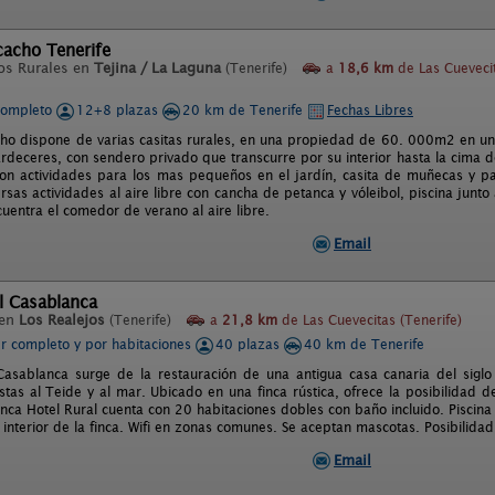
icacho Tenerife
os Rurales en
Tejina / La Laguna
(Tenerife)
a
18,6 km
de Las Cueveci
completo
12+8 plazas
20 km de Tenerife
Fechas Libres
acho dispone de varias casitas rurales, en una propiedad de 60. 000m2 en u
ardeceres, con sendero privado que transcurre por su interior hasta la cima d
con actividades para los mas pequeños en el jardín, casita de muñecas y pa
sas actividades al aire libre con cancha de petanca y vóleibol, piscina junto
uentra el comedor de verano al aire libre.
Email
l Casablanca
 en
Los Realejos
(Tenerife)
a
21,8 km
de Las Cuevecitas (Tenerife)
er completo y por habitaciones
40 plazas
40 km de Tenerife
Casablanca surge de la restauración de una antigua casa canaria del siglo
stas al Teide y al mar. Ubicado en una finca rústica, ofrece la posibilidad de
inca Hotel Rural cuenta con 20 habitaciones dobles con baño incluido. Piscina
 interior de la finca. Wifi en zonas comunes. Se aceptan mascotas. Posibilida
Email