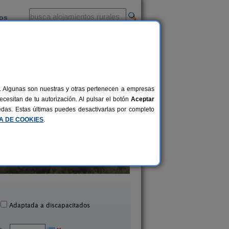
ios
-
al. Algunas son nuestras y otras pertenecen a empresas
cesitan de tu autorización. Al pulsar el botón
Aceptar
uedas. Estas últimas puedes desactivarlas por completo
CA DE COOKIES
.
sa Rural Vera de La Hoya
Casa La Gañaní
10 pers.
35 €
 Miguel de Abona (Tenerife)
Los Realejos (Teneri
desde
Adaptada a discapacitados