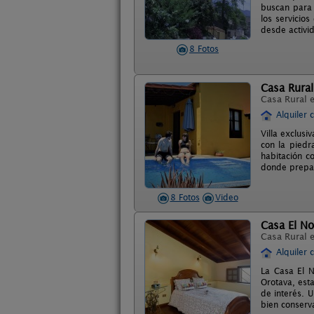
buscan para 
los servicio
desde activid
8 Fotos
Casa Rural
Casa Rural 
Alquiler 
Villa exclusi
con la piedr
habitación co
donde prepar
8 Fotos
Video
Casa El No
Casa Rural 
Alquiler 
La Casa El N
Orotava, est
de interés. U
bien conserv