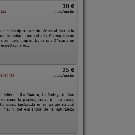
30 €
 Las
pers/noche
 estilo típico canario. Vistas al mar, a la
puede bañarse todo el año. Cuenta con un
a, dormitorio amplio, baño, una 3ª cama en
 espectaculares,...
25 €
evecitas
pers/noche
pendientes (La Cuadra, La Bodega de San
nes como la piscina, zonas de barbacoa,
Canarias. Enclavada en un paraje natural
al mar y del esplendor de la naturaleza