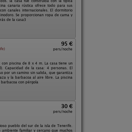
s. la casa fue construida con la típica
cina canaria rústica ofrece todo para sus
con canales internacionales. El dormitorio
 inodoro. Se proporcionan ropa de cama y
etrás de la casa3
95 €
fe)
pers/noche
con piscina de 8 x 4 m. La casa tiene un
). Capacidad de la casa: 4 personas. El
so por un camino sin salida, que garantiza
za y la barbacoa al aire libre. La piscina
de barbacoa con pérgola
30 €
pers/noche
ioso pueblo del sur de la isla de Tenerife.
se ambiente familiar y cercano que muchos