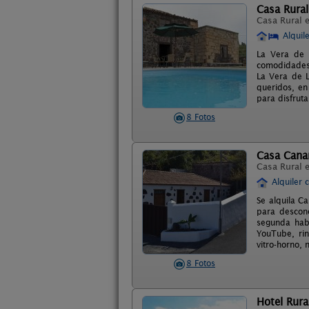
Casa Rural
Casa Rural 
Alquil
La Vera de L
comodidades.
La Vera de L
queridos, en
para disfruta
8 Fotos
Casa Canar
Casa Rural 
Alquiler 
Se alquila C
para descone
segunda habi
YouTube, rin
vitro-horno, 
8 Fotos
Hotel Rura