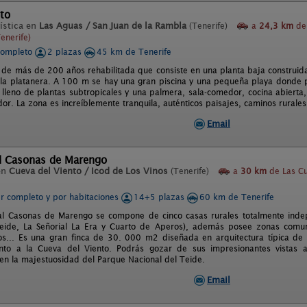
to
ística en
Las Aguas / San Juan de la Rambla
(Tenerife)
a
24,3 km
de
enerife)
completo
2 plazas
45 km de Tenerife
de más de 200 años rehabilitada que consiste en una planta baja construida al
la platanera. A 100 m se hay una gran piscina y una pequeña playa donde 
or lleno de plantas subtropicales y una palmera, sala-comedor, cocina abiert
or. La zona es increíblemente tranquila, auténticos paisajes, caminos rurales
Email
al Casonas de Marengo
en
Cueva del Viento / Icod de Los Vinos
(Tenerife)
a
30 km
de Las Cu
er completo y por habitaciones
14+5 plazas
60 km de Tenerife
al Casonas de Marengo se compone de cinco casas rurales totalmente inde
Teide, La Señorial La Era y Cuarto de Aperos), además posee zonas comu
s... Es una gran finca de 30. 000 m2 diseñada en arquitectura típica de 
unto a la Cueva del Viento. Podrás gozar de sus impresionantes vistas 
n la majestuosidad del Parque Nacional del Teide.
Email