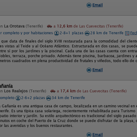
Email
en
La Orotava
(Tenerife)
a
12,6 km
de Las Cuevecitas (Tenerife)
er completo y por habitaciones
2-8+1 plazas
28 km de Tenerife
Fec
 que data de finales del siglo XVIII restaurada para la comodidad del cliente
s vistas al Teide y al Océano Atlántico. Estructurada en dos casas, se puede
tre sí por los jardines y la piscinal. Cada una de las casas cuenta con entr
dobles, terraza, porche privado. Además tiene piscina, barbacoa, jardines y 
etros cuadrados en plena productividad de frutales y viñedos, todo ello de cu
Email
añanía
en
Los Realejos
(Tenerife)
a
17,4 km
de Las Cuevecitas (Tenerife)
completo
2-6+2 plazas
34 km de Tenerife
a Gañanía es una antigua casa de campo, localizada en un camino vecinal en e
enerife. Es una típica casa solariega, recientemente rehabilitada para Turis
atio interior y jardín. Su estilo arquitectónico es tradicional del siglo pasado
nutos en coche del Puerto de la Cruz donde se puede disfrutar de la playa, d
or las avenidas y los buenos restaurantes.
Email