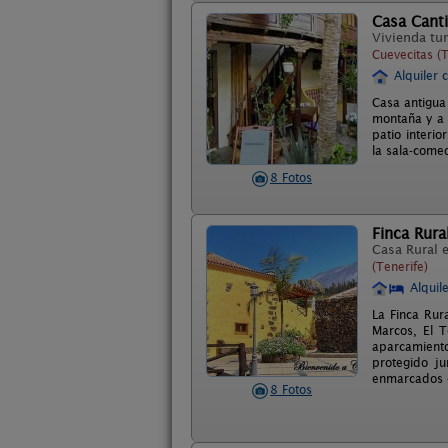
Casa Canti
Vivienda tur
Cuevecitas (T
Alquiler 
Casa antigua 
montaña y a 
patio interi
la sala-comed
8 Fotos
Finca Rur
Casa Rural 
(Tenerife)
Alquil
La Finca Rur
Marcos, El 
aparcamiento
protegido j
enmarcados e
8 Fotos