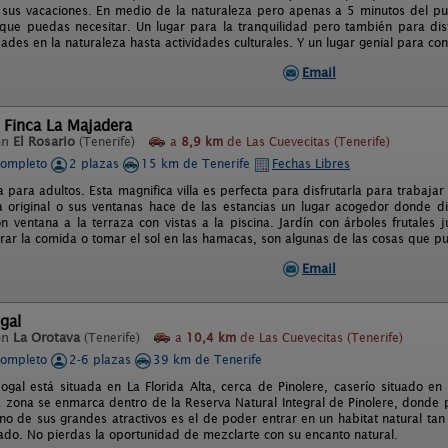
sus vacaciones. En medio de la naturaleza pero apenas a 5 minutos del p
s que puedas necesitar. Un lugar para la tranquilidad pero también para disf
ades en la naturaleza hasta actividades culturales. Y un lugar genial para con
Email
 Finca La Majadera
en
El Rosario
(Tenerife)
a
8,9 km
de Las Cuevecitas (Tenerife)
completo
2 plazas
15 km de Tenerife
Fechas Libres
va para adultos. Esta magnifica villa es perfecta para disfrutarla para trabaja
a original o sus ventanas hace de las estancias un lugar acogedor donde d
n ventana a la terraza con vistas a la piscina. Jardín con árboles frutales 
ar la comida o tomar el sol en las hamacas, son algunas de las cosas que pu
Email
gal
en
La Orotava
(Tenerife)
a
10,4 km
de Las Cuevecitas (Tenerife)
completo
2-6 plazas
39 km de Tenerife
ogal está situada en La Florida Alta, cerca de Pinolere, caserío situado en
a zona se enmarca dentro de la Reserva Natural Integral de Pinolere, donde 
no de sus grandes atractivos es el de poder entrar en un habitat natural tan 
ado. No pierdas la oportunidad de mezclarte con su encanto natural.