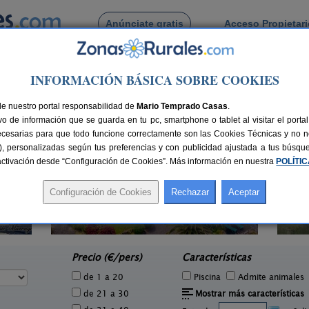
Anúnciate gratis
Acceso Propietar
Busca por pueblo
INFORMACIÓN BÁSICA SOBRE COOKIES
vecitas
de Las Cuevecitas
de nuestro portal responsabilidad de
Mario Temprado Casas
.
o de información que se guarda en tu pc, smartphone o tablet al visitar el port
ecesarias para que todo funcione correctamente son las Cookies Técnicas y no ne
rias), personalizadas según tus preferencias y con publicidad ajustada a tus búsq
sactivación desde “Configuración de Cookies”. Más información en nuestra
POLÍTI
Casas del Monte
Ca
6 pers.
2 pers.
25 €
25 €
Valverde (El Hierro)
San
e
desde
Precio (€/pers)
Características
de 1 a 20
Piscina
Admite animales
de 21 a 30
Mostrar más características