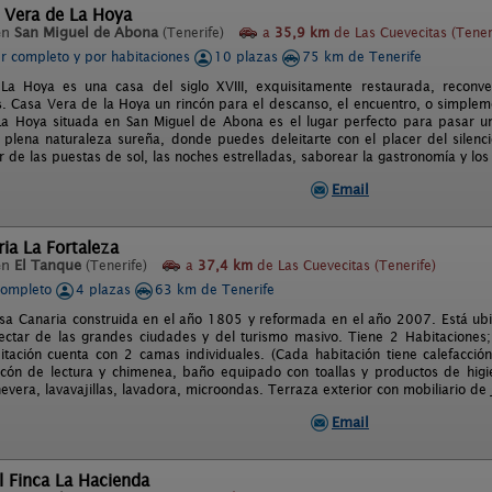
 Vera de La Hoya
en
San Miguel de Abona
(Tenerife)
a
35,9 km
de Las Cuevecitas (Tener
er completo y por habitaciones
10 plazas
75 km de Tenerife
a Hoya es una casa del siglo XVIII, exquisitamente restaurada, reconver
 Casa Vera de la Hoya un rincón para el descanso, el encuentro, o simplem
a Hoya situada en San Miguel de Abona es el lugar perfecto para pasar u
 plena naturaleza sureña, donde puedes deleitarte con el placer del silen
r de las puestas de sol, las noches estrelladas, saborear la gastronomía y los 
Email
ia La Fortaleza
en
El Tanque
(Tenerife)
a
37,4 km
de Las Cuevecitas (Tenerife)
completo
4 plazas
63 km de Tenerife
asa Canaria construida en el año 1805 y reformada en el año 2007. Está ub
ctar de las grandes ciudades y del turismo masivo. Tiene 2 Habitaciones
tación cuenta con 2 camas individuales. (Cada habitación tiene calefacción)
cón de lectura y chimenea, baño equipado con toallas y productos de higi
nevera, lavavajillas, lavadora, microondas. Terraza exterior con mobiliario d
Email
l Finca La Hacienda