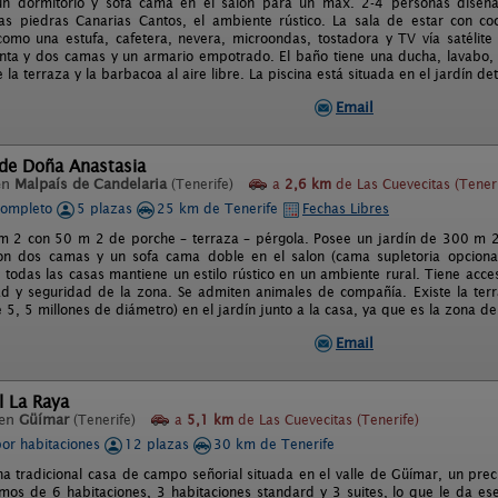
n dormitorio y sofá cama en el salón para un máx. 2-4 personas diseñado
las piedras Canarias Cantos, el ambiente rústico. La sala de estar con co
como una estufa, cafetera, nevera, microondas, tostadora y TV vía satélite 
enta y dos camas y un armario empotrado. El baño tiene una ducha, lavabo,
te la terraza y la barbacoa al aire libre. La piscina está situada en el jardín d
Email
 de Doña Anastasia
en
Malpaís de Candelaria
(Tenerife)
a
2,6 km
de Las Cuevecitas (Teneri
completo
5 plazas
25 km de Tenerife
Fechas Libres
 2 con 50 m 2 de porche – terraza – pérgola. Posee un jardín de 300 m 2 
on dos camas y un sofa cama doble en el salon (cama supletoria opcional
e todas las casas mantiene un estilo rústico en un ambiente rural. Tiene acce
dad y seguridad de la zona. Se admiten animales de compañía. Existe la terra
 5, 5 millones de diámetro) en el jardín junto a la casa, ya que es la zona 
Email
l La Raya
 en
Güímar
(Tenerife)
a
5,1 km
de Las Cuevecitas (Tenerife)
por habitaciones
12 plazas
30 km de Tenerife
na tradicional casa de campo señorial situada en el valle de Güímar, un prec
mos de 6 habitaciones, 3 habitaciones standard y 3 suites, lo que le da e