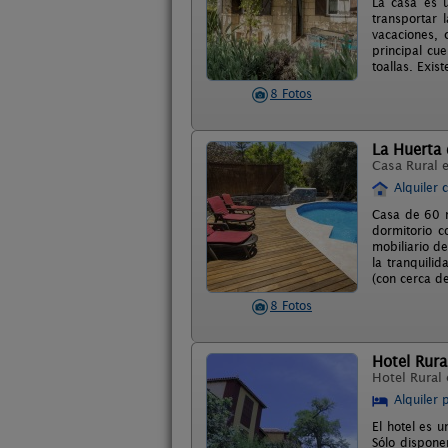
La casa es u
transportar 
vacaciones, 
principal cu
toallas. Exis
8 Fotos
La Huerta
Casa Rural 
Alquiler 
Casa de 60 m
dormitorio c
mobiliario d
la tranquili
(con cerca de
8 Fotos
Hotel Rura
Hotel Rural
Alquiler 
El hotel es u
Sólo dispone