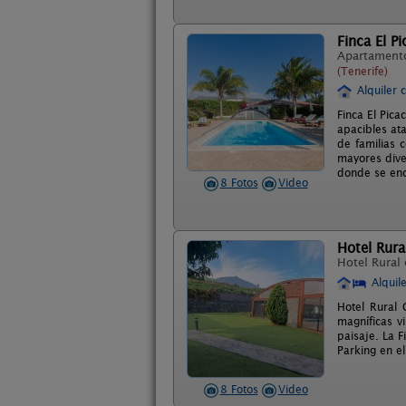
Finca El P
Apartament
(Tenerife)
Alquiler 
Finca El Pic
apacibles at
de familias 
mayores diver
donde se enc
8 Fotos
Video
Hotel Rura
Hotel Rural
Alquil
Hotel Rural 
magníficas vi
paisaje. La F
Parking en el
8 Fotos
Video