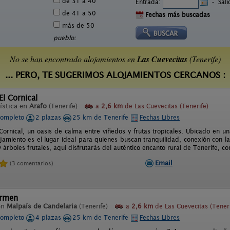
de 31 a 40
Entrada:
-
Sal
de 41 a 50
Fechas más buscadas
más de 50
pueblo:
No se han encontrado alojamientos en
Las Cuevecitas
(Tenerife)
... PERO, TE SUGERIMOS ALOJAMIENTOS CERCANOS :
l Cornical
ística en
Arafo
(Tenerife)
a
2,6 km
de Las Cuevecitas (Tenerife)
completo
2 plazas
25 km de Tenerife
Fechas Libres
Cornical, un oasis de calma entre viñedos y frutas tropicales. Ubicado en un
jamiento es el lugar ideal para quienes buscan tranquilidad, conexión con la
 árboles frutales, aquí disfrutarás del auténtico encanto rural de Tenerife, 
Email
(3 comentarios)
armen
en
Malpaís de Candelaria
(Tenerife)
a
2,6 km
de Las Cuevecitas (Teneri
completo
4 plazas
25 km de Tenerife
Fechas Libres