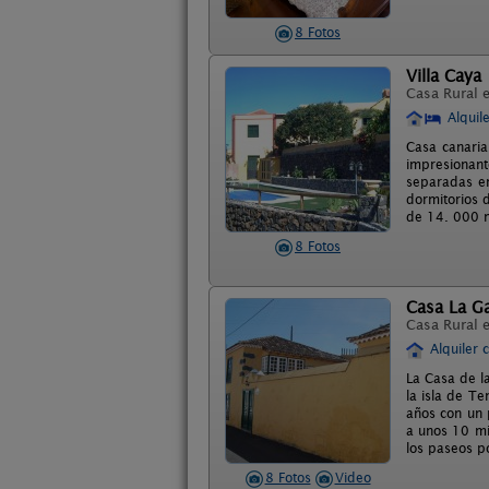
8 Fotos
Villa Caya
Casa Rural 
Alquil
Casa canaria
impresionante
separadas en
dormitorios 
de 14. 000 m
8 Fotos
Casa La G
Casa Rural 
Alquiler 
La Casa de l
la isla de T
años con un p
a unos 10 mi
los paseos p
8 Fotos
Video